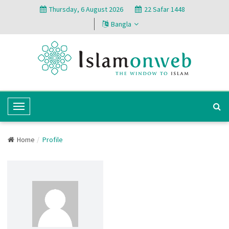
Thursday, 6 August 2026
22 Safar 1448
Bangla
T
o
g
Home
Profile
g
l
e
N
a
v
i