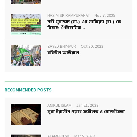
NASIM SK RAMPURAHAT
Nov 7, 2025
নবী মুহাম্মদ (সা.)-এর সাফিয়্যা (রা.)-কে
বিবাহ: ঐতিহাসিক...
ZAYED BHIMPUR
Oct 30, 2022
রবিউল আউয়াল
RECOMMENDED POSTS
ANIKUL ISLAM
Jan 21, 2023
সূরা ইয়াসীন পড়ার ফযীলত ও গোপনীয়তা
ALAMEEN SK
Mar 5, 2023