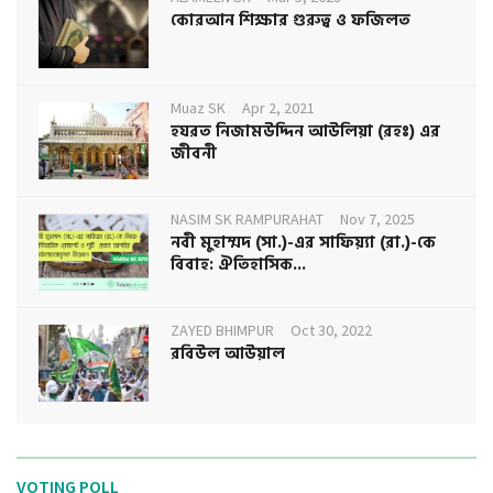
কোরআন শিক্ষার গুরুত্ব ও ফজিলত
Muaz SK
Apr 2, 2021
হযরত নিজামউদ্দিন আউলিয়া (রহঃ) এর
জীবনী
NASIM SK RAMPURAHAT
Nov 7, 2025
নবী মুহাম্মদ (সা.)-এর সাফিয়্যা (রা.)-কে
বিবাহ: ঐতিহাসিক...
ZAYED BHIMPUR
Oct 30, 2022
রবিউল আউয়াল
VOTING POLL