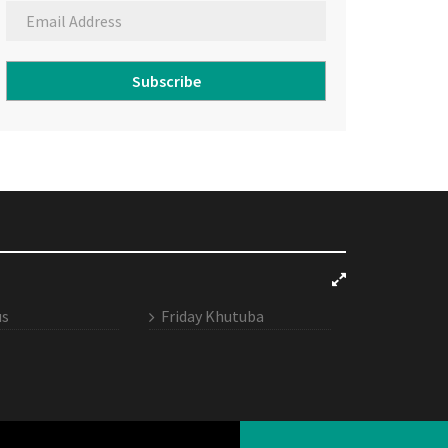
Subscribe
us
Friday Khutuba