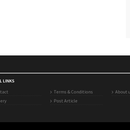
L LINKS
tact
Terms & Conditions
About 
lery
Post Article