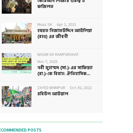
কোরআন শিক্ষার গুরুত্ব ও
ফজিলত
Muaz SK
Apr 2, 2021
হযরত নিজামউদ্দিন আউলিয়া
(রহঃ) এর জীবনী
NASIM SK RAMPURAHAT
Nov 7, 2025
নবী মুহাম্মদ (সা.)-এর সাফিয়্যা
(রা.)-কে বিবাহ: ঐতিহাসিক...
ZAYED BHIMPUR
Oct 30, 2022
রবিউল আউয়াল
ECOMMENDED POSTS