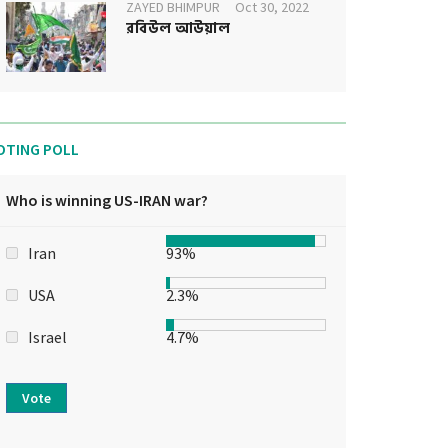
ZAYED BHIMPUR
Oct 30, 2022
রবিউল আউয়াল
OTING POLL
Who is winning US-IRAN war?
Iran
93%
USA
2.3%
Israel
4.7%
Vote