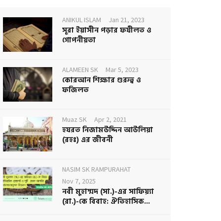
ANIKUL ISLAM
Jan 21, 2023
সূরা ইয়াসীন পড়ার ফযীলত ও
গোপনীয়তা
ALAMEEN SK
Mar 5, 2023
কোরআন শিক্ষার গুরুত্ব ও
ফজিলত
Muaz SK
Apr 2, 2021
হযরত নিজামউদ্দিন আউলিয়া
(রহঃ) এর জীবনী
NASIM SK RAMPURAHAT
Nov 7, 2025
নবী মুহাম্মদ (সা.)-এর সাফিয়্যা
(রা.)-কে বিবাহ: ঐতিহাসিক...