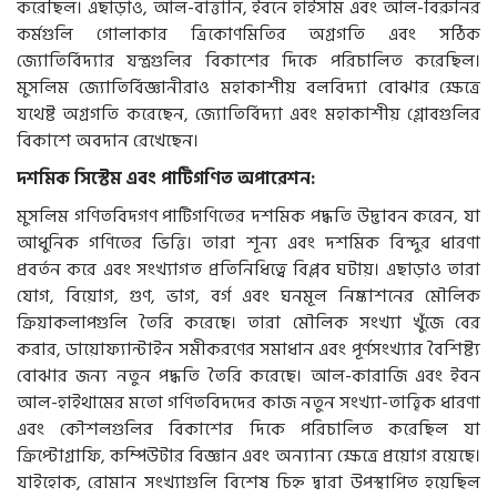
করেছিল। এছাড়াও, আল-বাত্তানি, ইবনে হাইসাম এবং আল-বিরুনির
কর্মগুলি গোলাকার ত্রিকোণমিতির অগ্রগতি এবং সঠিক
জ্যোতির্বিদ্যার যন্ত্রগুলির বিকাশের দিকে পরিচালিত করেছিল।
মুসলিম জ্যোতির্বিজ্ঞানীরাও মহাকাশীয় বলবিদ্যা বোঝার ক্ষেত্রে
যথেষ্ট অগ্রগতি করেছেন, জ্যোতির্বিদ্যা এবং মহাকাশীয় গ্লোবগুলির
বিকাশে অবদান রেখেছেন।
দশমিক সিস্টেম এবং পাটিগণিত অপারেশন:
মুসলিম গণিতবিদগণ পাটিগণিতের দশমিক পদ্ধতি উদ্ভাবন করেন, যা
আধুনিক গণিতের ভিত্তি। তারা শূন্য এবং দশমিক বিন্দুর ধারণা
প্রবর্তন করে এবং সংখ্যাগত প্রতিনিধিত্বে বিপ্লব ঘটায়। এছাড়াও তারা
যোগ, বিয়োগ, গুণ, ভাগ, বর্গ এবং ঘনমূল নিষ্কাশনের মৌলিক
ক্রিয়াকলাপগুলি তৈরি করেছে। তারা মৌলিক সংখ্যা খুঁজে বের
করার, ডায়োফ্যান্টাইন সমীকরণের সমাধান এবং পূর্ণসংখ্যার বৈশিষ্ট্য
বোঝার জন্য নতুন পদ্ধতি তৈরি করেছে। আল-কারাজি এবং ইবন
আল-হাইথামের মতো গণিতবিদদের কাজ নতুন সংখ্যা-তাত্ত্বিক ধারণা
এবং কৌশলগুলির বিকাশের দিকে পরিচালিত করেছিল যা
ক্রিপ্টোগ্রাফি, কম্পিউটার বিজ্ঞান এবং অন্যান্য ক্ষেত্রে প্রয়োগ রয়েছে।
যাইহোক, রোমান সংখ্যাগুলি বিশেষ চিহ্ন দ্বারা উপস্থাপিত হয়েছিল