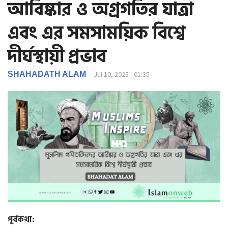
আবিষ্কার ও অগ্রগতির যাত্রা
g
a
এবং এর সমসাময়িক বিশ্বে
t
i
দীর্ঘস্থায়ী প্রভাব
o
n
SHAHADATH ALAM
Jul 10, 2025 - 01:35
পূর্বকথা: