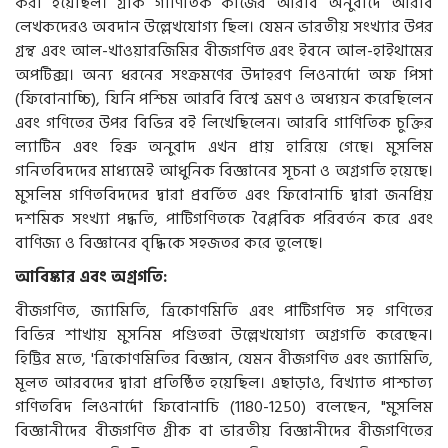
করা হয়েছিল। গ্রীক গাণিতিক কাজের আরবি অনুবাদে আরবি
লেখকদেরও অবদান উল্লেখযোগ্য ছিল। যেমন ভারতীয় সংখ্যার উপর
গ্রন্থ এবং আল-খাওয়ারজিমির বীজগণিত এবং ইবনে আল-হাইথামের
অপটিক্স। অন্য ধরনের সংক্রমণের উদাহরণ লিওনার্দো অফ পিসা
(ফিবোনাচ্চি), যিনি পশ্চিম আরবি বিশ্বে ভ্রমণ ও অধ্যয়ন করেছিলেন
এবং গণিতের উপর বিভিন্ন বই লিখেছিলেন। আরবি গাণিতিক চুক্তির
ল্যাটিন এবং হিব্রু অনুবাদ এখন প্রায় হারিয়ে গেছে। মুসলিম
গনিতবিদদের মাধ্যমেই আধুনিক বিজ্ঞানের সূচনা ও অগ্রগতি হয়েছে।
মুসলিম গণিতবিদদের দ্বারা প্রবর্তিত এবং ফিবোনাচি দ্বারা জনপ্রিয়
দশমিক সংখ্যা পদ্ধতি, পাটিগণিতকে বৈপ্লবিক পরিবর্তন করে এবং
বাণিজ্য ও বিজ্ঞানের বৃদ্ধিকে সহজতর করে তুলেছে।
আবিষ্কার এবং অগ্রগতি:
বীজগণিত, জ্যামিতি, ত্রিকোণমিতি এবং পাটিগণিত সহ গণিতের
বিভিন্ন শাখায় মুসনিম পণ্ডিতরা উল্লেখযোগ্য অগ্রগতি করেছেন।
হিট্টির মতে, 'ত্রিকোণমিতির বিজ্ঞান, যেমন বীজগণিত এবং জ্যামিতি,
মূলত আরবদের দ্বারা প্রতিষ্ঠিত হয়েছিল। এছাড়াও, বিখ্যাত পাশ্চাত্য
গণিতবিদ লিওনার্দো ফিবোনাচি (1180-1250) বলেছেন, "মুসলিম
বিজ্ঞানীদের বীজগণিত গ্রীক বা ভারতীয় বিজ্ঞানীদের বীজগণিতের