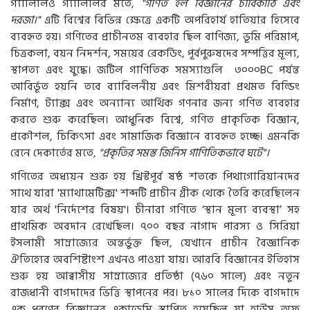
গ্যালিলিও গ্যালিলির মতে,
"গণিত হল বিজ্ঞানের চাবিকাঠি এবং
দরজা।"
এটি বিশ্বের বিভিন্ন ক্ষেত্রে একটি অপরিহার্য হাতিয়ার হিসেবে
ব্যবহৃত হয়। গণিতের প্রাচীনতম ব্যবহার ছিল বাণিজ্য, ভূমি পরিমাপ,
চিত্রকলা, বয়ন নিদর্শন, সময়ের রেকর্ডিং, পূর্বপুরুষদের সম্পত্তির মূল্য,
স্থাপত্য এবং যুদ্ধে। জটিল গাণিতিক সমস্যাগুলি ৩০০০BC পর্যন্ত
আবির্ভূত হয়নি তবে ব্যাবিলনীয় এবং মিশরীয়রা প্রথমত বিল্ডিং
নির্মাণ, ট্যাক্স এবং অন্যান্য আর্থিক গণনার জন্য গণিত ব্যবহার
করতে শুরু করেছিল। আধুনিক বিশ্বে, গণিত প্রাকৃতিক বিজ্ঞান,
প্রকৌশল, চিকিৎসা এবং সামাজিক বিজ্ঞানে ব্যবহৃত হচ্ছে। এমনকি
রেনে দেকার্তের মতে,
"প্রকৃতির সমস্ত জিনিস গাণিতিকভাবে ঘটে"।
গণিতের অধ্যয়ন শুরু হয় খ্রিস্টপূর্ব ষষ্ঠ শতকে
পিথাগোরিয়ানদের
সাথে যারা 'ম্যাথামেটিক্স' শব্দটি প্রাচীন গ্রীক থেকে তৈরি করেছিলেন
যার অর্থ 'নির্দেশের বিষয়'। চীনারা গণিতে ‘স্থান মূল্য ব্যবস্থা’ সহ
প্রাথমিক অবদান রেখেছিল। ৭০০ বছর নাগাদ পারস্য ও সিরিয়া
ইসলামী সাম্রাজ্যের অন্তর্ভুক্ত ছিল, যেখানে প্রাচীন বৈজ্ঞানিক
ঐতিহ্যের অবশিষ্টাংশ এখনও পাওয়া যায়। আরবি বিজ্ঞানের ইতিহাস
শুরু হয় আব্বাসীয় সাম্রাজ্যের প্রতিষ্ঠা (৭৬০ সালে) এবং নতুন
রাজধানী বাগদাদের ভিত্তি স্থাপনের পর। ৮১০ সালের দিকে বাগদাদে
এক ধরণের বিজ্ঞানের একাডেমি স্থাপিত হয়েছিল যা হাউস অফ