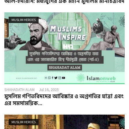
আল-ইদরিসি: মধ্যযুগের এক মহান মুসলিম মানচিত্রবিদ
MUSLIM HEROES
SHAHADATH ALAM
Jul 16, 2025
মুসলিম গণিতবিদদের আবিষ্কার ও অগ্রগতির যাত্রা এবং
এর সমসাময়িক...
MUSLIM HEROES