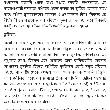
সংবাদপত্র ইত্যাদি থেকে তথ্য সংগ্রহ করেছি। উপসংহারে, এই
গবেষণাপত্রটি ইসলামে গণিতের গুরুত্ব কতটা তা ফুটিয়ে তোলার সাথে
সাথে গণিতে মুসলমানদের অবদান ও এই বর্তমান বিশ্বে কীভাবে এর
দীর্ঘস্থায়ী প্রভাব রয়েছে তার সবিশেষ তুলে ধরা হয়েছে। তবে নিবন্ধটি
একটু লম্বা হওয়ায় এটিকে তিনটি পর্বে বিভক্ত করা হয়েছে।
ভূমিকা:
বিজ্ঞানের একটি মূল এবং মৌলিক শাখা হল গণিত। গণিত মানব
বিকাশের বিশ্বকে বোঝার মৌলিক শৃঙ্খলা এবং জটিল সমস্যা
সমাধানের জন্য একটি কাঠামো প্রদান করে। মুসলিম গণিতবিদরা এই
শৃঙ্খলার উৎস, বিকাশ এবং শ্রেষ্ঠত্বের জন্য অবিস্মরণীয় অবদান
রেখেছেন। মুসলিম বিশ্বের গাণিতিক কৃতিত্বের একটি সমৃদ্ধ ইতিহাস
রয়েছে, যা অষ্টম থেকে পঞ্চদশ শতক পর্যন্ত কয়েক শতাব্দী বিস্তৃত।
তারা মৌলিক গবেষণার মাধ্যমে গ্রীক জ্যামিতির জটিল সমস্যার
সমাধান করতে সক্ষম হন। মুসলিম গণিতবিদদের প্রচেষ্টায় ইউরোপে
ভারতীয় শূন্য (0) ধারণাটি চালু হয়েছিল। দশমিক পদ্ধতি, বীজগণিত,
গোলাকার ত্রিকোণমিতির প্রবর্তন ইত্যাদি গণিতে মুসলমানদের
অবদানকে অমর করে রেখেছে।