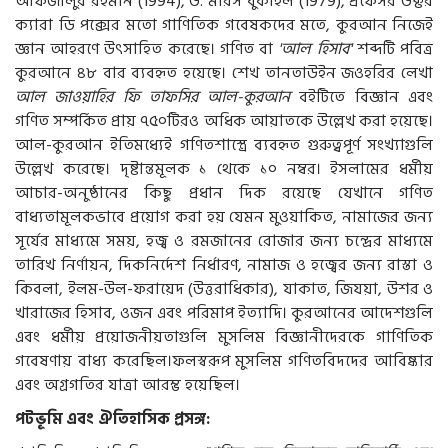
আফজালুর রহমান (1994), ড. মরিস বুকাইল (1979), প্রফেসর ডক্টর
ক্যারা ডি পক্সের মতো গাণিতিক গবেষকদের মতে, কুরআন নিজেই
জ্ঞান আহরণে উৎসাহিত করেছে। গণিত বা
'আল হিসাব'
শব্দটি
পবিত্র
কুরআনে ৪৮ বার ব্যবহৃত হয়েছে। শেখ তানতাউইন জওহরির লেখা
আল জাওয়াহির ফি তাফসির আল-কুরআন
বইটিতে বিজ্ঞান এবং
গণিত সম্পর্কিত প্রায় ৭৫০টিরও অধিক আয়াতকে উল্লেখ করা হয়েছে।
আল-কুরআন ইতিমধ্যেই গণিতশাস্ত্রে ব্যবহৃত গুরুত্বপূর্ণ সংখ্যাগুলি
উল্লেখ করেছে। দৃষ্টান্তমূলক ১ থেকে ১০ নম্বর। ইসলামের ধর্মীয়
আচার-অনুষ্ঠানের কিছু প্রধান দিক রয়েছে যেখানে গণিত
বাধ্যতামূলকভাবে প্রয়োগ করা হয় যেমন মুওয়াকিত, নামাজের জন্য
সূর্যের মাধ্যমে সময়, হজ্ব ও রমজানের রোজার জন্য চন্দ্রের মাধ্যমে
তারিখ নির্ণায়ন, দিকনির্দেশ নির্ধারণ, নামাজ ও হজ্বের জন্য রাস্তা ও
কিবলা, ইলম-উল-ফরায়েদ (উত্তরাধিকার), যাকাত, জিযয়া, উশর ও
খারাজের হিসাব, ওজন এবং পরিমাপ ইত্যাদি। কুরআনের আদেশগুলি
এবং ধর্মীয় প্রয়োজনীয়তাগুলি মুসলিম বিজ্ঞানীদেরকে গাণিতিক
গবেষণায় বাধ্য করেছিল।ফলস্বরূপ মুসলিম গণিতবিদদের আবিষ্কার
এবং অগ্রগতির যাত্রা আরম্ভ হয়েছিল।
পটভূমি এবং ঐতিহাসিক প্রসঙ্গ: