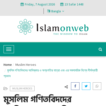
Friday, 7 August 2026
23 Safar 1448
Bangla
T
o
g
Home
Muslim Heroes
g
মুসলিম গণিতবিদদের আবিষ্কার ও অগ্রগতির যাত্রা এবং এর সমসাময়িক বিশ্বে দীর্ঘস্থায়ী
l
প্রভাব
e
N
MUSLIM HEROES
a
মুসলিম গণিতবিদদের
v
i