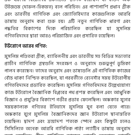
উইজডম (দারুল-হিকমত) বলে পরিচিত। এর পাশাপাশি প্রধান গ্রীক
এবং ভারতীয় গাণিতিক এবং জ্যোতির্বিদ্যার কাজগুলিকে আরবি
ভাষায় অনুবাদ করা শুরু হয়। এটি নতুন গাণিতিক ধারণা এবং
পদ্ধতির বিকাশের দিকে পরিচালিত করেছিল যা মুসলিম
গণিতবিদদের দ্বারা আরও পরিমার্জিত এবং প্রসারিত হয়েছিল।
ইউরোপে আরব গণিত:
মুসলিম পণ্ডিতরা গ্রীক, ব্যাবিলনীয় এবং ভারতীয় সহ বিভিন্ন সভ্যতার
প্রাচীন গাণিতিক গ্রন্থগুলি সংরক্ষণ ও অনুবাদে গুরুত্বপূর্ণ ভূমিকা
পালন করেছেন। তাদের অনুবাদ এবং ভাষ্যগুলি এই গাণিতিক কাজের
বেঁচে থাকা নিশ্চিত করেছিল, যা পরবর্তীতে রেনেসাঁর সময় ইউরোপীয়
গণিতবিদদের প্রভাবিত করেছিল। মুসলিম গণিতবিদদের উল্লেখযোগ্য
কাজ ইউরোপে বৈজ্ঞানিক বিপ্লবের পথ প্রশস্ত করেছিল এবং আধুনিক
বিজ্ঞান ও প্রযুক্তির বিকাশে গভীর প্রভাব ফেলেছিল। অন্ধকার যুগের
সময়কালকে গণিতের ইতিহাসে মুসলিম যুগ বলা যেতে পারে।
অন্ধকার যুগে মুসলিম বৈজ্ঞানিকদের জ্ঞান ইউরোপে স্থানান্তরিত
হয়েছিল। দ্বাদশ এবং ত্রয়োদশ শতকে স্পেনে এবং কিছুটা হলেও
সিসিলিতে অনেক আরবি গাণিতিক পাঠ্য ল্যাটিন ভাষায় অনুবাদ