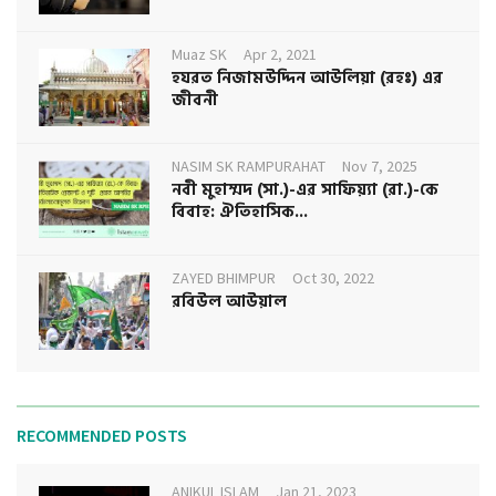
Muaz SK
Apr 2, 2021
হযরত নিজামউদ্দিন আউলিয়া (রহঃ) এর
জীবনী
NASIM SK RAMPURAHAT
Nov 7, 2025
নবী মুহাম্মদ (সা.)-এর সাফিয়্যা (রা.)-কে
বিবাহ: ঐতিহাসিক...
ZAYED BHIMPUR
Oct 30, 2022
রবিউল আউয়াল
RECOMMENDED POSTS
ANIKUL ISLAM
Jan 21, 2023