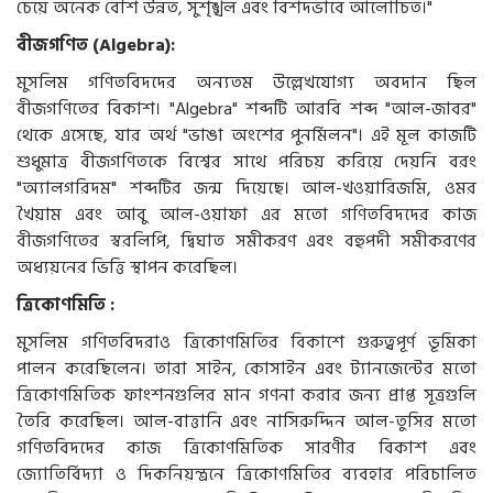
চেয়ে অনেক বেশি উন্নত, সুশৃঙ্খল এবং বিশদভাবে আলোচিত।"
বীজগণিত (Algebra):
মুসলিম গণিতবিদদের অন্যতম উল্লেখযোগ্য অবদান ছিল
বীজগণিতের বিকাশ। "Algebra" শব্দটি আরবি শব্দ "আল-জাবর"
থেকে এসেছে, যার অর্থ "ভাঙা অংশের পুনর্মিলন"। এই মূল কাজটি
শুধুমাত্র বীজগণিতকে বিশ্বের সাথে পরিচয় করিয়ে দেয়নি বরং
"অ্যালগরিদম" শব্দটির জন্ম দিয়েছে। আল-খওয়ারিজমি, ওমর
খৈয়াম এবং আবু আল-ওয়াফা এর মতো গণিতবিদদের কাজ
বীজগণিতের স্বরলিপি, দ্বিঘাত সমীকরণ এবং বহুপদী সমীকরণের
অধ্যয়নের ভিত্তি স্থাপন করেছিল।
ত্রিকোণমিতি :
মুসলিম গণিতবিদরাও ত্রিকোণমিতির বিকাশে গুরুত্বপূর্ণ ভূমিকা
পালন করেছিলেন। তারা সাইন, কোসাইন এবং ট্যানজেন্টের মতো
ত্রিকোণমিতিক ফাংশনগুলির মান গণনা করার জন্য প্রাপ্ত সূত্রগুলি
তৈরি করেছিল। আল-বাত্তানি এবং নাসিরুদ্দিন আল-তুসির মতো
গণিতবিদদের কাজ ত্রিকোণমিতিক সারণীর বিকাশ এবং
জ্যোতির্বিদ্যা ও দিকনিয়ন্ত্রনে ত্রিকোণমিতির ব্যবহার পরিচালিত