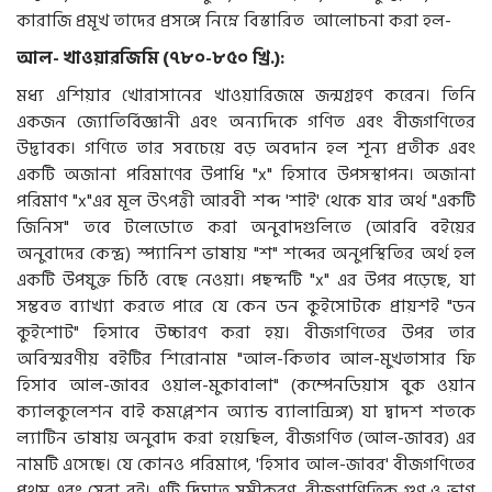
কারাজি প্রমূখ তাদের প্রসঙ্গে নিম্নে বিস্তারিত আলোচনা করা হল-
আল- খাওয়ারজিমি (৭৮০-৮৫০ খ্রি.):
মধ্য এশিয়ার খোরাসানের খাওয়ারিজমে জন্মগ্রহণ করেন। তিনি
একজন জ্যোতির্বিজ্ঞানী এবং অন্যদিকে গণিত এবং বীজগণিতের
উদ্ভাবক। গণিতে তার সবচেয়ে বড় অবদান হল শূন্য প্রতীক এবং
একটি অজানা পরিমাণের উপাধি "x" হিসাবে উপসস্থাপন। অজানা
পরিমাণ "x"এর মূল উৎপত্তী আরবী শব্দ 'শাই' থেকে যার অর্থ "একটি
জিনিস" তবে টলেডোতে করা অনুবাদগুলিতে (আরবি বইয়ের
অনুবাদের কেন্দ্র) স্প্যানিশ ভাষায় "শ" শব্দের অনুপস্থিতির অর্থ হল
একটি উপযুক্ত চিঠি বেছে নেওয়া। পছন্দটি "x" এর উপর পড়েছে, যা
সম্ভবত ব্যাখ্যা করতে পারে যে কেন ডন কুইসোটকে প্রায়শই "ডন
কুইশোট" হিসাবে উচ্চারণ করা হয়। বীজগণিতের উপর তার
অবিস্মরণীয় বইটির শিরোনাম "আল-কিতাব আল-মুখতাসার ফি
হিসাব আল-জাবর ওয়াল-মুকাবালা" (কম্পেনডিয়াস বুক ওয়ান
ক্যালকুলেশন বাই কমপ্লেশন অ্যান্ড ব্যালান্সিঙ্গ) যা দ্বাদশ শতকে
ল্যাটিন ভাষায় অনুবাদ করা হয়েছিল, বীজগণিত (আল-জাবর) এর
নামটি এসেছে। যে কোনও পরিমাপে, 'হিসাব আল-জাবর' বীজগণিতের
প্রথম এবং সেরা বই। এটি দ্বিঘাত সমীকরণ, বীজগাণিতিক গুণ ও ভাগ