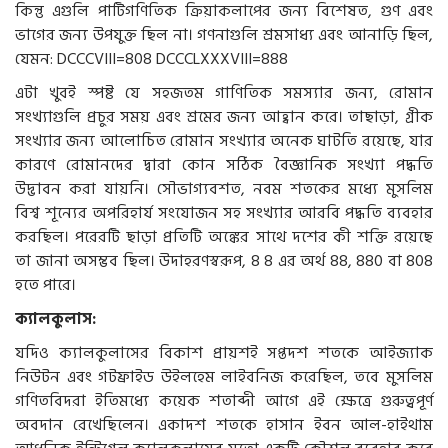
কিন্তু এগুলি পাটিগণিতিক ক্রিয়াকলাপের জন্য বিশেষত, গুণ এবং
ভাগের জন্য উপযুক্ত ছিল না। গণনাগুলি শ্রমসাধ্য এবং আনাড়ি ছিল,
যেমন: DCCCVIII=808 DCCCLXXXVIII=888
এটা খুবই স্পষ্ট যে সহজতম গাণিতিক সমস্যার জন্য, রোমান
সংখ্যাগুলি প্রচুর সময় এবং শ্রমের জন্য আহ্বান করে। তাছাড়া, গ্রীক
সংখ্যার জন্য আলোচিত রোমান সংখ্যার অনেক ঘাটতি রয়েছে, যার
কারণে রোমানদের দ্বারা কোন সঠিক বৈজ্ঞানিক সংখ্যা পদ্ধতি
উদ্ভাবন করা যায়নি। সৌভাগ্যবশত, নবম শতকের মধ্যে মুসলিম
বিশ্ব শূন্যের অপরিহার্য সংযোজন সহ সংখ্যার আরবি পদ্ধতি ব্যবহার
করছিল। পরেরটি ছাড়া প্রতিটি অঙ্কের সাথে দশের কী শক্তি রয়েছে
তা জানা অসম্ভব ছিল। উদাহরণস্বরূপ, 8 8 এর অর্থ 88, 880 বা 808
হতে পারে।
ক্যালকুলাস:
যদিও ক্যালকুলাসের বিকাশ প্রায়শই সপ্তদশ শতকে আইজ্যাক
নিউটন এবং গটফ্রাইড উইলহেম লাইবনিজ করেছিল, তবে মুসলিম
গণিতবিদরা ইতিমধ্যে কয়েক শতাব্দী আগে এই ক্ষেত্রে গুরুত্বপূর্ণ
অবদান রেখেছিলেন। একাদশ শতকে হাসান ইবন আল-হাইথাম