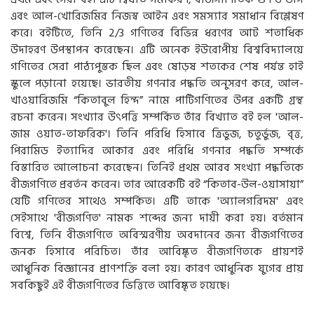
এবং আল-খোরিজমির নিজস্ব আইন এবং সমস্যার সমাধান বিশ্লেষণ
করে। বইটিতে, তিনি 2/3 গণিতের বিভিন্ন ধরণের আট শতাধিক
উদাহরণ উপস্থাপন করেছেন। এটি অনেক ইউরোপীয় বিশ্ববিদ্যালয়ে
গণিতের সেরা পাঠ্যপুস্তক ছিল এবং ষোড়ষ শতকের শেষ পর্যন্ত হাই
স্কুলে পড়ানো হয়েছে। ভারতীয় গণনার পদ্ধতি অনুসরণ করে, আল-
খাওয়ারিজমি “কিতাবুল হিন্দ” নামে পাটিগণিতের উপর একটি গ্রন্থ
রচনা করেন। সংখ্যার উৎপত্তি সম্পর্কিত তাঁর বিখ্যাত বই হল 'আল-
জাম ওয়াত-তাফরিক'। তিনি পরিধি হিসাবে ত্রিভুজ, চতুর্ভুজ, বৃত্ত,
পিরামিড ইত্যাদির আকার এবং পরিধি গণনার পদ্ধতি সম্পর্কে
বিস্তারিত আলোচনা করেছেন। তিনিই প্রথম আরব সংখ্যা পদ্ধতিকে
বীজগণিতে প্রবর্তন করেন। তার আরেকটি বই “কিতাব-উল-ওয়াসায়া”
যেটি গণিতের সাথেও সম্পর্কিত। এটি তাকে 'অ্যালগরিদম' এবং
সেইসাথে 'বীজগণিত' নামক শব্দের জন্য দায়ী করা হয়। বর্তমান
বিশ্বে, তিনি বীজগণিতে অবিস্মরণীয় অবদানের জন্য বীজগণিতের
জনক হিসাবে পরিচিত। তাঁর আবিষ্কৃত বীজগণিতকে প্রায়শই
আধুনিক বিজ্ঞানের প্রাণশক্তি বলা হয়। কারণ আধুনিক যুগের প্রায়
সবকিছুই এই বীজগণিতের ভিত্তিতে আবিষ্কৃত হয়েছে।