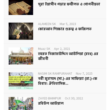
সূরা ইয়াসীন পড়ার ফযীলত ও গোপনীয়তা
ALAMEEN SK
Mar 5, 2023
কোরআন শিক্ষার গুরুত্ব ও ফজিলত
Muaz SK
Apr 2, 2021
হযরত নিজামউদ্দিন আউলিয়া (রহঃ) এর
জীবনী
NASIM SK RAMPURAHAT
Nov 7, 2025
নবী মুহাম্মদ (সা.)-এর সাফিয়্যা (রা.)-কে
বিবাহ: ঐতিহাসিক...
ZAYED BHIMPUR
Oct 30, 2022
রবিউল আউয়াল