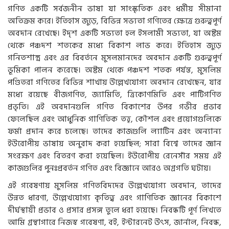
গণিত একটি সর্বজনীন ভাষা যা সাংস্কৃতিক এবং ধর্মীয় সীমানা
অতিক্রম করে। ইতিহাস জুড়ে, বিভিন্ন সভ্যতা গণিতের ক্ষেত্রে গুরুত্বপূর্ণ
অবদান রেখেছে। ইদৃশ একটি সভ্যতা হল ইসলামী সভ্যতা, যা অষ্টম
থেকে পঞ্চদশ শতকের মধ্যে বিকাশ লাভ করে। ইতিহাস জুড়ে
গনিতশাস্ত্র এবং এর বিবর্তনে মুসলমানদের অবদান একটি গুরুত্বপূর্ণ
ভূমিকা পালন করেছে। অষ্টম থেকে পঞ্চদশ শতক পর্যন্ত, মুসলিম
পণ্ডিতরা গণিতের বিভিন্ন শাখায় উল্লেখযোগ্য অবদান রেখেছেন, যার
মধ্যে রয়েছে বীজগণিত, জ্যামিতি, ত্রিকোণমিতি এবং পাটিগণিত
প্রভৃতি। এই অবদানগুলি গণিত বিকাশের উপর গভীর প্রভাব
ফেলেছিল এবং আধুনিক গাণিতিক তত্ত্ব, কৌশল এবং প্রয়োগগুলিকে
ফর্মা প্রদান করে চলেছে। তাদের কাজগুলি ল্যাটিন এবং অন্যান্য
ইউরোপীয় ভাষায় অনুবাদ করা হয়েছিল; সারা বিশ্বে তাদের জ্ঞান
সংরক্ষণ এবং বিতরণ করা হয়েছিল। ইউরোপীয় রেনেসাঁর সময় এই
কাজগুলির পুনঃপ্রবর্তন গণিত এবং বিজ্ঞানে আরও অগ্রগতি ঘটায়।
এই গবেষণায় মুসলিম গণিতবিদদের উল্লেখযোগ্য অবদান, তাদের
উন্নত ধারণা, উল্লেখযোগ্য কৃতিত্ব এবং গাণিতিক জ্ঞানের বিকাশে
দীর্ঘস্থায়ী প্রভাব ও প্রসার প্রসঙ্গ তুলে ধরা হয়েছে। নিবন্ধটি পূর্ণ লিখতে
আমি গ্রন্থাগারে নিজস্ব গবেষণা, বই, ইন্টারনেট উৎস, জার্নাল, নিবন্ধ,