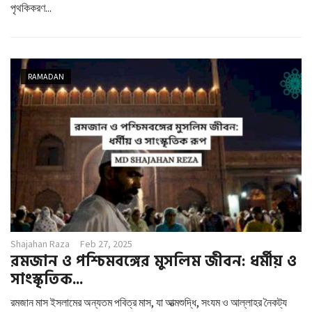
পৃথকিকরণ...
RAMADAN
Shajahan Raza
Feb 27, 2025
রমজান ও পশ্চিমবঙ্গের মুসলিম জীবন: ধর্মীয় ও
সাংস্কৃতিক...
রমজান মাস ইসলামের অন্যতম পবিত্র মাস, যা আত্মশুদ্ধি, সংযম ও আল্লাহর নৈকট্য