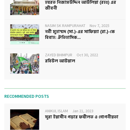
হযরত নিজামউদ্দিন আউলিয়া (রহঃ) এর
জীবনী
NASIM SK RAMPURAHAT
Nov 7, 2025
নবী মুহাম্মদ (সা.)-এর সাফিয়্যা (রা.)-কে
বিবাহ: ঐতিহাসিক...
ZAYED BHIMPUR
Oct 30, 2022
রবিউল আউয়াল
RECOMMENDED POSTS
ANIKUL ISLAM
Jan 21, 2023
সূরা ইয়াসীন পড়ার ফযীলত ও গোপনীয়তা