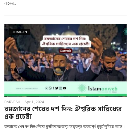
লাভের...
RAMADAN
DARVESH
Apr 1, 2024
রমজানের শেষের দশ দিন: ঐশ্বরিক সান্নিধ্যের
এক প্রচেষ্টা
রমজানের শেষ দশ দিনগুলিতে মুসলিমদের জন্য অত্যন্ত বরকতপূর্ণ মুহূর্ত লুকিয়ে আছে।