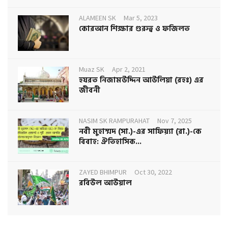
ALAMEEN SK
Mar 5, 2023
কোরআন শিক্ষার গুরুত্ব ও ফজিলত
Muaz SK
Apr 2, 2021
হযরত নিজামউদ্দিন আউলিয়া (রহঃ) এর
জীবনী
NASIM SK RAMPURAHAT
Nov 7, 2025
নবী মুহাম্মদ (সা.)-এর সাফিয়্যা (রা.)-কে
বিবাহ: ঐতিহাসিক...
ZAYED BHIMPUR
Oct 30, 2022
রবিউল আউয়াল