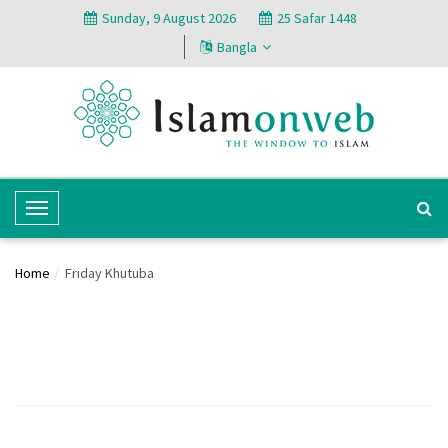
Sunday, 9 August 2026
25 Safar 1448
Bangla
T
o
g
Home
Friday Khutuba
g
l
e
N
a
v
i