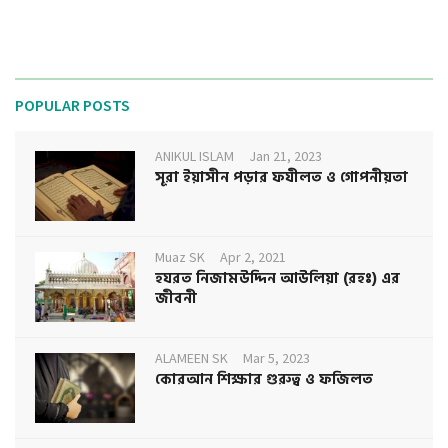
g
a
t
i
o
POPULAR POSTS
n
ANIKUL ISLAM
Jan 21, 2023
সূরা ইয়াসীন পড়ার ফযীলত ও গোপনীয়তা
Muaz SK
Apr 2, 2021
হযরত নিজামউদ্দিন আউলিয়া (রহঃ) এর
জীবনী
ALAMEEN SK
Mar 5, 2023
কোরআন শিক্ষার গুরুত্ব ও ফজিলত