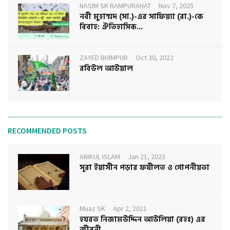
NASIM SK RAMPURAHAT
Nov 7, 2025
নবী মুহাম্মদ (সা.)-এর সাফিয়্যা (রা.)-কে
বিবাহ: ঐতিহাসিক...
ZAYED BHIMPUR
Oct 30, 2022
রবিউল আউয়াল
RECOMMENDED POSTS
ANIKUL ISLAM
Jan 21, 2023
সূরা ইয়াসীন পড়ার ফযীলত ও গোপনীয়তা
Muaz SK
Apr 2, 2021
হযরত নিজামউদ্দিন আউলিয়া (রহঃ) এর
জীবনী