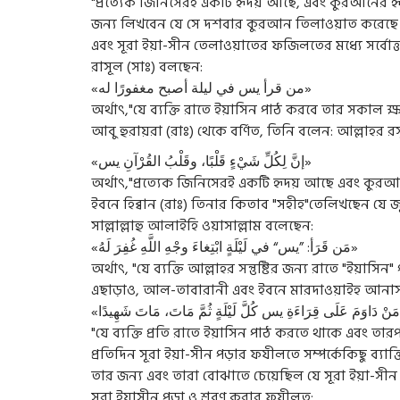
"প্রত্যেক জিনিসেরই একটি হৃদয় আছে, এবং কুরআনের হৃদয
জন্য লিখবেন যে সে দশবার কুরআন তিলাওয়াত করেছে
এবং সূরা ইয়া-সীন তেলাওয়াতের ফজিলতের মধ্যে সর্বোত
রাসূল (সাঃ) বলছেন:
«من قرأ يس في ليلة أصبح مغفورًا له»
অর্থাৎ,"যে ব্যক্তি রাতে ইয়াসিন পাঠ করবে তার সকাল ক্ষম
আবু হুরায়রা (রাঃ) থেকে বর্ণিত, তিনি বলেন: আল্লাহর র
«إنَّ لِكُلِّ شَيْءٍ قَلْبًا، وقَلْبُ القُرْآنِ يس»
অর্থাৎ,"প্রত্যেক জিনিসেরই একটি হৃদয় আছে এবং কুরআন
ইবনে হিব্বান (রাঃ) তিনার কিতাব "সহীহ"তেলিখছেন যে জু
সাল্লাল্লাহু আলাইহি ওয়াসাল্লাম বলেছেন:
«مَن قَرَأ: ”يس“ في لَيْلَةٍ ابْتِغاءَ وجْهِ اللَّهِ غُفِرَ لَهُ»
অর্থাৎ, "যে ব্যক্তি আল্লাহর সন্তুষ্টির জন্য রাতে "ইয়াস
এছাড়াও, আল-তাবারানী এবং ইবনে মারদাওয়াইহ আনাস (
"যে ব্যক্তি প্রতি রাতে ইয়াসিন পাঠ করতে থাকে এবং তারপ
প্রতিদিন সূরা ইয়া-সীন পড়ার ফযীলতে সম্পর্কেকিছু ব্যা
তার জন্য এবং তারা বোঝাতে চেয়েছিল যে সূরা ইয়া-সীন 
সূরা ইয়াসীন পড়া ও শ্রবণ করার ফযীলত: