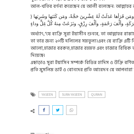
আল-খতিব বর্ণনা করেছেন যে আলী বলেছেন: আল্লাহর র
} مَن سَمِعَ سُورَةَ ”يس“ عَدَلَتْ لَهُ عِشْرِينَ دِينارًا في سَبِيلِ اللَّهِ، ومَن قَرَأها عَدَلَتْ لَهُ عِشْرِينَ حَجَّةً، ومَن كَتَبَها وشَرِبَها
অর্থ্যাৎ,“যে ব্যক্তি সূরা ইয়াসীন শুনবে, তা আল্লাহর রা
তা তার জন্য ২০টি দলিলের সমতুল্য।এবং যে ব্যক্তি এ
আলো,হাজার বরকত,হাজার রহমত এবং হাজার রিযিক তার প
দিয়েছে।
এছাড়াও সূরা ইয়াসিন সম্পর্কে বিভিন্ন হাদিস ও উক্তি বর
প্রতি মুসলিম ভাই ও বোনদের প্রতি আবেদন যে আপনারা
YASEEN
SURA YASEEN
QURAN