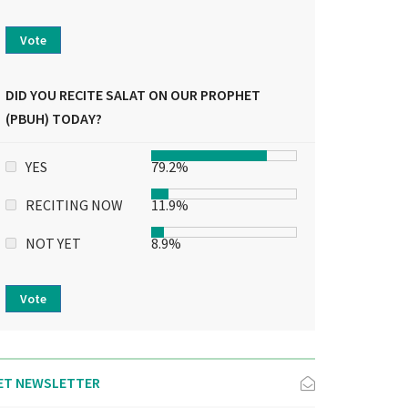
Vote
DID YOU RECITE SALAT ON OUR PROPHET
(PBUH) TODAY?
YES
79.2%
RECITING NOW
11.9%
NOT YET
8.9%
Vote
ET NEWSLETTER