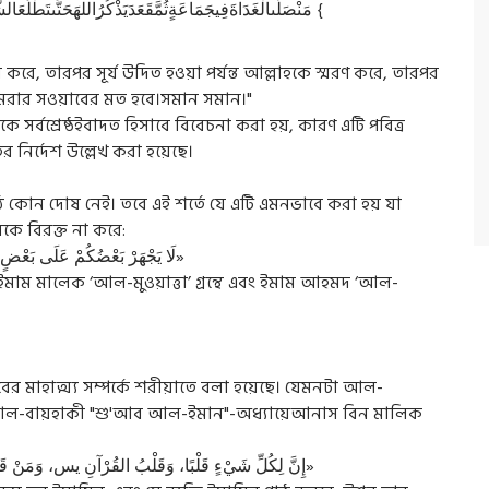
} مَنْصَلَّىالْغَدَاةَفِيجَمَاعَةٍثُمَّقَعَدَيَذْكُرُاللهَحَتَّىتَطْلُعَالشَّمْسُثُمَّصَلَّىرَكْعَتَيْنِكَانَتْلَهُكَأَجْرِحَجَّةٍوَعُمْرَةٍ؛تَامَّةٍتَامَّةٍتَامَّة {
করে, তারপর সূর্য উদিত হওয়া পর্যন্ত আল্লাহকে স্মরণ করে, তারপর
ওমরার সওয়াবের মত হবে।সমান সমান।"
সর্বশ্রেষ্ঠইবাদত হিসাবে বিবেচনা করা হয়, কারণ এটি পবিত্র
নির্দেশ উল্লেখ করা হয়েছে।
ঠে কোন দোষ নেই। তবে এই শর্তে যে এটি এমনভাবে করা হয় যা
ে বিরক্ত না করে:
অদৃশ্যের বার্তাদাতা মহান নবী (সাঃ) বলেছেন : «لَا يَجْهَرْ بَعْضُكُمْ عَلَى بَعْضٍ بِالْقُرْآنِ»
াম মালেক ‘আল-মুওয়াত্তা’ গ্রন্থে এবং ইমাম আহমদ ‘আল-
র মাহাত্ম্য সম্পর্কে শরীয়াতে বলা হয়েছে। যেমনটা আল-
 এবং আল-বায়হাকী "শু'আব আল-ইমান"-অধ্যায়েআনাস বিন মালিক
«إِنَّ لِكُلِّ شَيْءٍ قَلْبًا، وَقَلْبُ القُرْآنِ يس، وَمَنْ قَرَأَ يس كَتَبَ اللهُ لَهُ بِقِرَاءَتِهَا قِرَاءَةَ القُرْآنِ عَشْرَ مَرَّاتٍ»