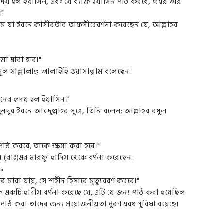
় হল ইয়াসিন, এবং যে ব্যক্তি ইয়াসিন পাঠ করবে, ঈশ্বর তার
।"
্তম যা ইবনে কাসীরতাঁর তাফসীরেবর্ণনা করেছেন যে, আল্লাহর
া দ্বারা হবে।"
সূল সাল্লালাহু আলাইহি ওয়াসাল্লাম বলেছেন:
ের হৃদয় হল ইয়াসিন।"
নদুব ইবনে আবদুল্লাহর সূত্রে, তিনি বলেন; আল্লাহর রসূল
িন" পাঠ করবে, তাকে ক্ষমা করা হবে।"
রাঃ)এর মারফু' হাদিস থেকে বর্ণনা করেছেন:
«مَنْ دَاوَمَ عَلَى قِرَاءَةِ يس كُلَّ لَيْلَةٍ ثُمَّ مَاتَ، مَاتَ شَهِيدًا»
র মারা যায়, সে শহীদ হিসাবে মৃত্যুবরণ করবে।"
ক্তি একটি হাদীস বর্ণনা করেছে যে, এটি যে জন্য পাঠ করা হয়েছিল
পাঠ করা তাদের জন্য প্রয়োজনীয়তা পূরণ এবং সুবিধা রয়েছে।