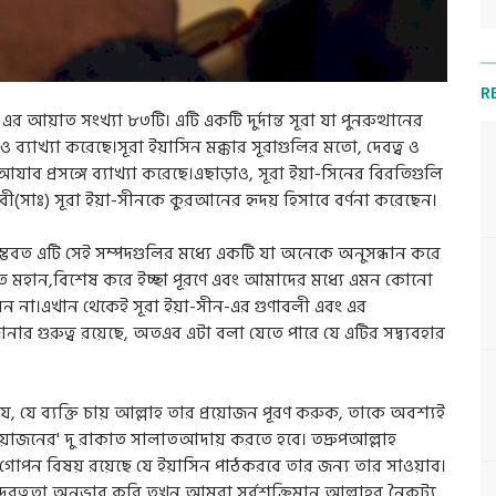
R
র আয়াত সংখ্যা ৮৩টি। এটি একটি দুর্দান্ত সূরা যা পুনরুত্থানের
 ব্যাখ্যা করেছে।সূরা ইয়াসিন মক্কার সূরাগুলির মতো, দেবত্ব ও
াব প্রসঙ্গে ব্যাখ্যা করেছে।এছাড়াও, সূরা ইয়া-সিনের বিরতিগুলি
 নবী(সাঃ) সূরা ইয়া-সীনকে কুরআনের হৃদয় হিসাবে বর্ণনা করেছেন।
ম্ভবত এটি সেই সম্পদগুলির মধ্যে একটি যা অনেকে অনুসন্ধান করে
ত মহান,বিশেষ করে ইচ্ছা পূরণে এবং আমাদের মধ্যে এমন কোনো
করেন না।এখান থেকেই সূরা ইয়া-সীন-এর গুণাবলী এবং এর
ানার গুরুত্ব রয়েছে, অতএব এটা বলা যেতে পারে যে এটির সদ্ব্যবহার
, যে ব্যক্তি চায় আল্লাহ তার প্রয়োজন পূরণ করুক, তাকে অবশ্যই
়োজনের' দু রাকাত সালাতআদায় করতে হবে। তদ্রুপআল্লাহ
 গোপন বিষয় রয়েছে যে ইয়াসিন পাঠকরবে তার জন্য তার সাওয়াব।
ূরত্বতা অনুভাব করি তখন আমরা সর্বশক্তিমান আল্লাহর নৈকট্য