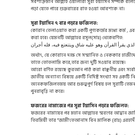
সর্বশক্তিমান আল্লাহ ওয়ালারা সূরা ইয়াসিন সম্পর্কে ব
পড়া যেতে পারে শুক্রবারের রাত হওয়া আবশ্যক না।
সূরা ইয়াসিন ৭ বার পড়ার ফজিলত:
কোরান তেলাওয়াত করা একটি পূণ্যকর্মের মধ্যে কর্ম , এবং
করা হবে। যেমনটি আল্লাহর রসূল(সাঃ) থেকেবর্ণিত:
অর্থাৎ, যে কোরানে দক্ষ সে সম্মানিত ও নেককার হাজীদ
তাতে তোতলামি করে,তার জন্য দুটি সওয়াব রয়েছে।
আরো বর্ণিত রয়েছে কুরআন পাঠ করা বাঞ্ছনীয় এবং সর্
জাতীয় অন্যান্য বিষয়ে একটি নির্দিষ্ট সংখ্যা সহ একটি ন
অনেকফজিলতময় আর গুরুত্বপূর্ণ বিষয় হল সূরাটি তেমন
পুনরাবৃত্তি না করে।
ফজরের নামাজের পর সূরা ইয়াসিন পড়ার ফজিলত:
ফজরের নামাযের পর মহান আল্লাহর স্মরণের আহ্বান জা
তিরমিযী তার "জামী'তেআনাস বিন মালিক (রাঃ) এরহাদীস