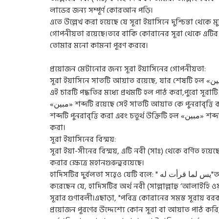
লাভের জন্য সম্পূর্ণ কোরআন পড়ি।
এতে উল্লেখ করা হয়েছে যে সূরা ইয়াসিনে দুশ্চিন্তা থেকে
গোপনীয়তা রয়েছে।তবে বাকি কোরানের সূরা থেকে এটির ব
তোমার মনো কামনা পূরণ করবে।
প্রয়োজন মেটানোর জন্য সূরা ইয়াসিনের গোপনীয়তা:
সূরা ইয়াসিনে সাতটি আয়াত রয়েছে, যার শেষটি হল «مبين» শব্দটি। এই সূরায় প্রয়োজন পূরণের জন্য চারটি পদ্ধতি রয়েছে।
এই চারটি পদ্ধতির মধ্যে প্রথমটি হল পাঠ করা,পুরো সূরা
«مبين» শব্দটি রয়েছে সেই সাতটি আয়াত কে পুনরাবৃত্তি করা। তৃতীয় পদ্ধতি কোরান পাঠ করার সময় কেবলমাত্র «مبين»
শব্দটি পুনরাবৃত্তি করা এবং চতুর্থ উক্তিটি হল «مبين» শব্দটি যে আয়াতে উল্লেখ করা হয়েছে সেখানে পৌঁছানোর সময় দুআ
করা।
সূরা ইয়াসিনের বিস্ময়:
সূরা ইয়া-সীনের বিস্ময়, এটি নবী (সাঃ) থেকে বর্ণিত হয়েছে
করার ক্ষেত্রে মহানগুরুত্বরয়েছে।
হাদিসটির দুর্বলতা সত্ত্বেও যেটি বলে: " يس لما قرأت له"অর্থাৎ, "ইয়াসিনযে পড়বে তার জন্য" বিশিষ্ঠ আলিমগন নিশ্চিত
করেছেন যে, হাদিসটির অর্থ নবী (সাল্লাল্লাহু ‘আলাইহি ওয়
সূরার গুণাবলী।এছাড়া, "পবিত্র কোরানের সমস্ত সূরায় বর
প্রয়োজন পূরণের উদ্দেশ্যে কোন সূরা বা আয়াত পাঠ করি