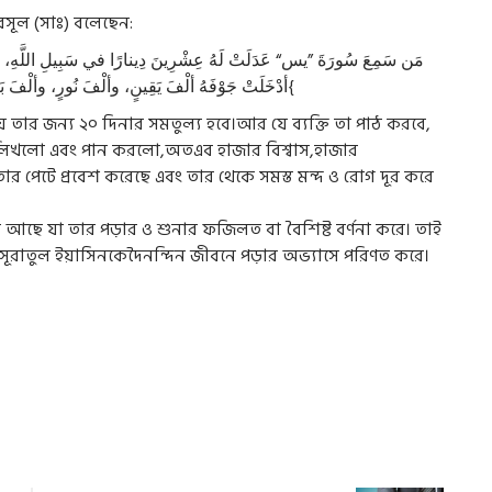
সূল (সাঃ) বলেছেন:
أدْخَلَتْ جَوْفَهُ ألْفَ يَقِينٍ، وألْفَ نُورٍ، وألْفَ بَرَكَةٍ، وألْفَ رَحْمَةٍ، وألْفَ رِزْقٍ، ونَزَعَتْ مِنهُ كُلَّ غِلٍّ وداءٍ{
স্তায় তার জন্য ২০ দিনার সমতুল্য হবে।আর যে ব্যক্তি তা পাঠ করবে,
টি লিখলো এবং পান করলো,অতএব হাজার বিশ্বাস,হাজার
েটে প্রবেশ করেছে এবং তার থেকে সমস্ত মন্দ ও রোগ দূর করে
্ণিত আছে যা তার পড়ার ও শুনার ফজিলত বা বৈশিষ্ট বর্ণনা করে। তাই
 সূরাতুল ইয়াসিনকেদৈনন্দিন জীবনে পড়ার অভ্যাসে পরিণত করে।