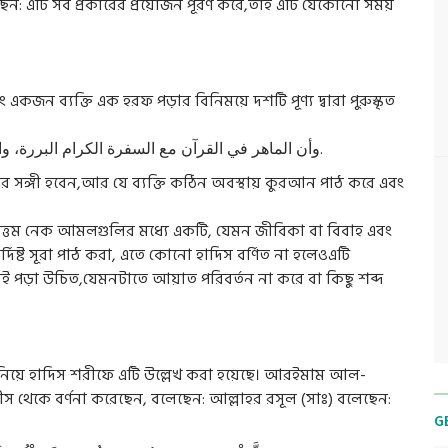
লেছেন: এটি সব প্রকারের প্রয়োজন পূরণ করে,তাই এটি যেকোনো সময়
 একজন ব্যক্তি এক হরফ পড়ার বিনিময়ে দশটি পূণ্য দ্বারা পুরুস্কৃত
وأن الماهر في القرآن مع السفرة الكرام البررة، والذي يقرأ القرآن وهو عليه شاق ويتتعتع فيه، فله أجران.
ের সঙ্গী হবেন,আর যে ব্যক্তি কঠিন অবস্থায় কুরআন পাঠ করে এবং
বোত্তম নেক আমলগুলির মধ্যে একটি, যেমন জীবিকা বা বিবাহ এবং
ির্দিষ্ট সূরা পাঠ করা, এতে কোনো হাদিস বর্ণিত না হলেওএটি
ই পড়া উচিত,যেমনটাতে আয়াত পরিবর্তন না করে বা কিছু শব্দ
নিয়ে হাদিস শরীফে এটি উল্লেখ করা হয়েছে। আরইমাম আল-
 থেকে বর্ণনা করেছেন, বলেছেন: আল্লাহর রসূল (সাঃ) বলেছেন:
G