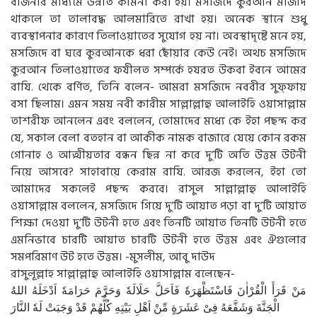
বাজনার মাধ্যমে উন্নতি কামনা করা হয়। মসজিদে কুরআন মাজীদ
থাকলে তা তালাবদ্ধ আলমারিতে রাখা হয়। অনেক স্থানে শুধু
ব্যবস্থাপনার কারণে তিলাওয়াতের সুযোগ হয় না। অবস্থাদৃষ্টে মনে হয়,
মসজিদে বা ঘরে কুরআনকে ধরা ছোঁয়ার কেউ নেই। অথচ মসজিদে
কুরআন তিলাওয়াতের ফযীলত সম্পর্কে হযরত উকবা ইবনে আমের
রাযি. থেকে বর্ণিত, তিনি বলেন- আমরা মসজিদে নববীর সুফ্ফায়
বসা ছিলাম। এমন সময় নবী কারীম সাল্লাল্লাহু আলাইহি ওয়াসাল্লাম
তাশরীফ আনলেন এবং বললেন, তোমাদের মধ্যে কে ইহা পছন্দ কর
যে, সকাল বেলা বতহান বা আকীক নামক বাজারে যেয়ে কোন রকম
গোনাহ ও আত্মীয়তার বন্ধন ছিন্ন না করে দু’টি অতি উত্তম উটনী
নিয়ে আসবে? সাহাবায়ে কেরাম রাযি. আরজ করলেন, ইহা তো
আমাদের সকলেই পছন্দ করবে। রাসুল সাল্লাল্লাহু আলাইহি
ওয়াসাল্লাম বললেন, মসজিদে গিয়ে দু’টি আয়াত পড়া বা দু’টি আয়াত
শিক্ষা দেওয়া দু’টি উটনী হতে এবং তিনটি আয়াত তিনটি উটনী হতে
এমনিভাবে চারটি আয়াত চারটি উটনী হতে উত্তম এবং ঐগুলোর
সমপরিমাণ উট হতে উত্তম। -মুসলীম, আবু দাউদ
রাসুলূল্লাহ সাল্লাল্লাহু আলাইহি ওয়াসাল্লাম বলেছেন-
مَنْ قَرَأَ الْقُرْاٰنَ فَاسْتَظْهَرَهٗ فَاَحَلَّ حَلَالَهٗ وَحَرَّمَ حَرَامَهٗ اَدْخَلَهُ اللهُ
الْجَنَّةَ وَشَفَّعَهُ فِىْ عَشَرَةٍ مِّنْ اَهْلِ بَيْتِهِ كُلُّهُمْ قَدْ وَجَبَتْ لَهٗ النَّارَ