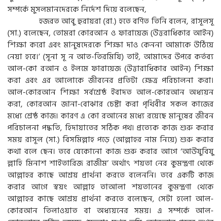
সম্পর্কে মুসলমানদেরকে নির্দেশ দিয়ে বলেছেন,
হজরত আবু হুরায়রা (রা.) হতে বর্ণিত তিনি বলেন, রাসূলসূ
(সা.) বলেছেন, তোমরা কোরআন ও ফারায়েজ (উত্তরাধিকার আইন)
শিক্ষা করো এবং মানুষদেরকে শিক্ষা দাও কেননা আমাকে উঠিয়ে
নেয়া হবে।’ (সূনা সূ ন আত-তিরমিযি) তাই, আমাদের উপরে কর্তব্য
আল-কো রআন ও ইলমে ফারায়েজ (উত্তারাধিকার আইন) শিক্ষা
করা এবং এর আলোকে জীবনের প্রতিটা ক্ষেত্র পরিচালনা করা।
আল-কোরআন শিক্ষা সর্বশ্রেষ্ঠ ইবাদত আল-কোরআন অধ্যয়ন
করা, কোরআন জানা-বোঝার চেষ্টা করা পৃথিবীর সকল কাজের
মধ্যে শ্রেষ্ঠ কাজ। কারণ এ কো রআনের মধ্যে রয়েছে মানুষের জীবন
পরিচালনা পদ্ধতি, হিদায়াতের সঠিক পথ। প্রত্যেক কাজ শুরু করার
সময় রাসূল (সা.) বিসমিল্লাহ পড়ে (আল্লাহর নাম নিয়ে) শুরু করার
কথা বলে ছেন। তবে যেকোনো কাজ শুরু করার আগে ‘আউযুবিযু
ল্লাহি মিনাশ শাইতারিজ রাজীম’ অর্থাৎ শয়তা নের কুমন্ত্রণা থেকে
আল্লাহর কাছে আশ্রয় প্রার্থনা করতে বলেননি। তবে একটি কাজ
করার আগে স্বয়ং আল্লাহ তাআলা শয়তানের কুমন্ত্রণা থেকে
আল্লাহর কাছে আশ্রয় প্রার্থনা করতে বলেছেন, সেটা হলো আল-
কোরআন তিলাওয়াত বা অধ্যয়নের সময়। এ সম্পর্কে আল-