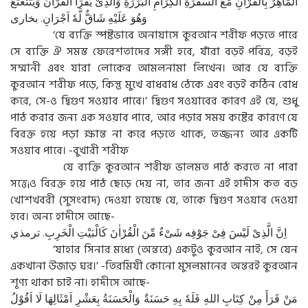
اَلْمَاهِرُ بِالْقُرْاٰنِ مَعَ السَّفَرَةِ الْكِرَامِ الْبَرَرَةِ وَالَّذِىْ يَقْرَأُ الْقُرْاٰنَ وَيَتَتَعْتَعُ
وَهُوَ عَلَيْهِ شَاقٌّ لَّهٗ اَجْرَانِ. بخارى
‘যে ব্যক্তি স্পষ্টভাবে অনায়াসে কুরআন শরীফ পড়তে পারে
সে ব্যক্তি ঐ সমস্ত ফেরেশতাদের সঙ্গী হবে, যাঁরা বড়ই পবিত্র, বড়ই
সম্মানী এবং যারা লোকের আমলনামা লিখেন। আর যে ব্যক্তি
কুরআন শরীফ পড়ে, কিন্তু মুখে বাধবাধ ঠেকে এবং বড়ই কঠিন বোধ
করে, সে-ও দ্বিগুণ সওয়াব পাবে।’ দ্বিগুণ সওয়াবের কারণ এই যে, শুধু
পাঠ করার জন্য এক সওয়াব পাবে, আর পড়ার সময় কষ্টের কারণে যে
বিরক্ত হয়ে পড়া ক্ষান্ত না করে পড়তে থাকে, তজ্জন্য আর একটি
সওয়াব পাবে। -বুখারী শরীফ
যে ব্যক্তি কুরআন শরীফ ভালমত পাঠ করতে না পারা
সত্তে¡ও বিরক্ত হয়ে পাঠ ছেড়ে দেয় না, তার জন্য এই হাদীস কত বড়
খোশখবরী (সুসংবাদ) দেওয়া হয়েছে যে, তাকে দ্বিগুণ সওয়াব দেওয়া
হবে। অন্য হাদীসে আছে-
اِنَّ الَّذِىْ لَيْسَ فِىْ جَوْفِه شَىْءٌ مِّنَ الْقُرْاٰنَ كَالْبَيْتِ الْخَرِبِ. ترمذي
‘যাহার সিনার মধ্যে (অন্তরে) একটুও কুরআন নাই, সে যেন
একখানা উজাড় ঘর।’ -তিরমিযী কোনো মুসলমানের অন্তরই কুরআন
শূণ্য থাকা চাই না। হাদীসে আছে-
مَنْ قَرَأَ مِنْ كِتَابِ اللهِ فَلَهٗ بِهِ حَسَنَةٌ وَالْحَسَنَةُ بِعَشْرِ اَمْثَالِهَا لَا اَقُوْلُ