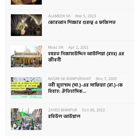
ALAMEEN SK
Mar 5, 2023
কোরআন শিক্ষার গুরুত্ব ও ফজিলত
Muaz SK
Apr 2, 2021
হযরত নিজামউদ্দিন আউলিয়া (রহঃ) এর
জীবনী
NASIM SK RAMPURAHAT
Nov 7, 2025
নবী মুহাম্মদ (সা.)-এর সাফিয়্যা (রা.)-কে
বিবাহ: ঐতিহাসিক...
ZAYED BHIMPUR
Oct 30, 2022
রবিউল আউয়াল