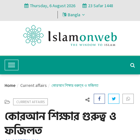
Thursday, 6 August 2026
23 Safar 1448
Bangla
T
o
g
Home
Current affairs
কোরআন শিক্ষার গুরুত্ব ও ফজিলত
g
l
CURRENT AFFAIRS
e
কোরআন শিক্ষার গুরুত্ব ও
N
a
ফজিলত
v
i