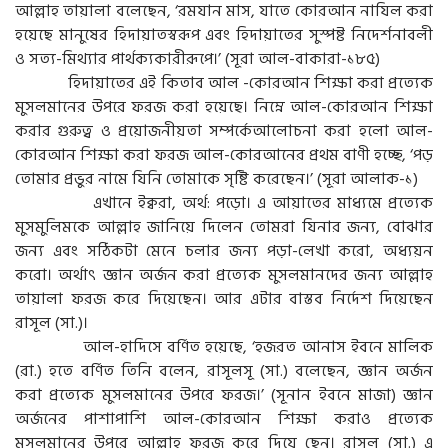
আল্লাহ তায়ালা বলেছেন, ‘রমযান মাস, যাতে কোরআন নাযিল করা
হয়েছে মানুষের হিদায়াতস্বরূপ এবং হিদায়াতের সুস্পষ্ট নিদের্শনাবলী
ও সত্য-মিথ্যার পার্থক্যকারীরূপে।’ (সূরা আল-বাকারা-১৮৫)
হিদায়াতের এই কিতাব আল -কোরআন শিক্ষা করা প্রত্যেক
মুসলমানের উপরে ফরজ করা হয়েছে। নিম্নে আল-কোরআন শিক্ষা
করার গুরুত্ব ও প্রয়োজনীয়তা সম্পর্কেআলোচনা করা হলো আল-
কোরআন শিক্ষা করা ফরজ আল-কোরআনের প্রথম বাণী হচ্ছে, ‘পড়
তোমার প্রভুর নামে যিনি তোমাকে সৃষ্টি করেছেন।’ (সূরা আলাক-১)
এখানে ইক্বরা, অর্থ: পড়ো। এ আয়াতের মাধ্যমে প্রত্যেক
মুসমুলিমকে আল্লাহ জানিয়ে দিলেন তোমরা যিনার জন্য, বোঝার
জন্য এবং সঠিকটা মেনে চলার জন্য পড়া-লেখা করো, অধ্যয়ন
করো। অর্থাৎ জ্ঞান অর্জন করা প্রত্যেক মুসলমানদের জন্য আল্লাহ
তায়ালা ফরজ করে দিয়েছেন। আর এটার বাস্তব নির্দেশ দিয়েছেন
রাসূল (সা.)।
আল-হাদিসে বর্ণিত হয়েছে, ‘হজরত আনাস ইবনে মালিক
(রা.) হতে বর্ণিত তিনি বলেন, রাসূলসূ (সা.) বলেছেন, জ্ঞান অর্জন
করা প্রত্যেক মুসলমানের উপরে ফরজ।’ (সূনান ইবনে মাজা) জ্ঞান
অর্জনের পাশাপাশি আল-কোরআন শিক্ষা করাও প্রত্যেক
মুসলমানের উপরে আল্লাহ ফরজ করে দিয়ে ছেন। রাসূল (সা.) এ