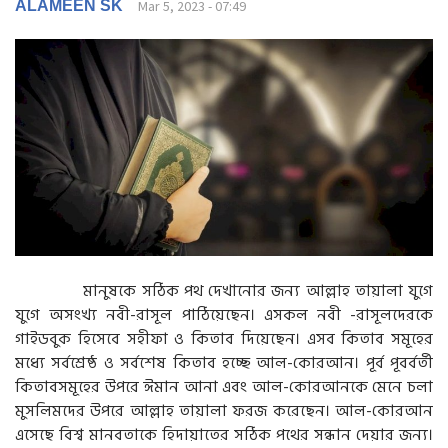
g
ALAMEEN SK
Mar 5, 2023 - 07:49
a
t
i
o
n
মানুষকে সঠিক পথ দেখানোর জন্য আল্লাহ তায়ালা যুগে
যুগে অসংখ্য নবী-রাসূল পাঠিয়েছেন। এসকল নবী -রাসূলদেরকে
গাইডবুক হিসেবে সহীফা ও কিতাব দিয়েছেন। এসব কিতাব সমূহের
মধ্যে সর্বশ্রেষ্ঠ ও সর্বশেষ কিতাব হচ্ছে আল-কোরআন। পূর্ব পূবর্বর্তী
কিতাবসমূহের উপরে ঈমান আনা এবং আল-কোরআনকে মেনে চলা
মুসলিমদের উপরে আল্লাহ তায়ালা ফরজ করেছেন। আল-কোরআন
এসেছে বিশ্ব মানবতাকে হিদায়াতের সঠিক পথের সন্ধান দেয়ার জন্য।