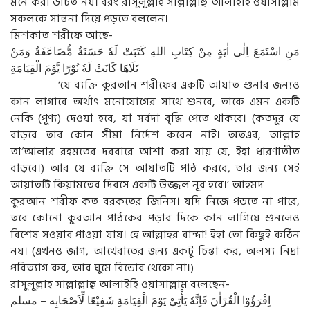
মনে করা উচিত নয়। বরং রাসুলূল্লাহ সাল্লাল্লাহু আলাইহি ওয়াসাল্লাম
সকলকে সান্তনা দিয়ে পড়তে বললেন।
মিশকাত শরীফে আছে-
مَنِ اسْتَمَعَ اِلٰى اٰيَةٍ مِنْ كِتَابِ اللهِ كَتَبَتْ لَهٗ حَسَنَةٌ مُّضَاعَفَةٌ وَمَنْ
تَلَاهَا كَانَتْ لَهٗ نُوْرًا يَّوْمَ الْقِيَامَةِ
‘যে ব্যক্তি কুরআন শরীফের একটি আয়াত শুনার জন্যও
কান লাগাবে অর্থাৎ মনোযোগের সাথে শুনবে, তাকে এমন একটি
নেকি (পূণ্য) দেওয়া হবে, যা সর্বদা বৃদ্ধি পেতে থাকবে। (কতদূর যে
বাড়বে তার কোন সীমা নির্দেশ করেন নাই। অতএব, আল্লাহ
তা‘আলার রহমতের দরবারে আশা করা যায় যে, ইহা ধারণাতীত
বাড়বে।) আর যে ব্যক্তি সে আয়াতটি পাঠ করবে, তার জন্য সেই
আয়াতটি কিয়ামতের দিবসে একটি উজ্জল নূর হবে।’ আহমদ
কুরআন শরীফ কত বরকতের জিনিস। যদি নিজে পড়তে না পারে,
তবে কোনো কুরআন পাঠকের পড়ার দিকে কান লাগিয়ে শুনলেও
বিশেষ সওয়াব পাওয়া যায়। হে আল্লাহর বান্দা! ইহা তো কিছুই কঠিন
নয়। (এখনও জাগ, আখেরাতের জন্য একটু চিন্তা কর, অলস্য নিদ্রা
পরিত্যাগ কর, আর ঘুমে বিভোর থেকো না।)
রাসুলূল্লাহ সাল্লাল্লাহু আলাইহি ওয়াসাল্লাম বলেছেন-
اِقْرَؤُوْا الْقُرْاٰنَ فَاِنَّهٗ يَأْتِىْ يَوْمَ الْقِيَامَةِ شَفِيْعًا لِّاَصْحَابِه – مسلم