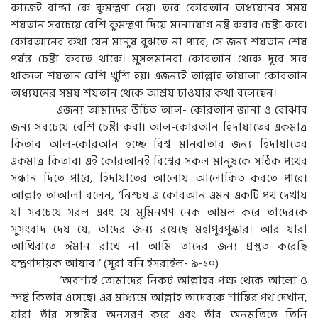
কাজেই বান্দা কে কুমন্ত্রণা দেয়। তবে কোরআন অধ্যয়নের সময়
শয়তান সবচেয়ে বেশি কুমন্ত্রণা দিয়ে মনোযোগ নষ্ট করার চেষ্টা করে।
কোরআনের কথা যেন মানুষ বুঝতে না পারে, সে জন্য শয়তান শেষ
পর্যন্ত চেষ্টা করতে থাকে। মুসলমানরা কোরআন থেকে দূরে সরে
থাকলে শয়তান বেশি খুশি হয়। এজন্যই আল্লাহ তায়ালা কোরআন
অধ্যয়নের সময় শয়তান থেকে আশ্রয় চাওয়ার কথা বলেছেন।
এজন্য আমাদের উচিত আল- কোরআন জানা ও বোঝার
জন্য সবচেয়ে বেশি চেষ্টা করা। আল-কোরআন হিদায়াতের একমাত্র
কিতাব আল-কোরআন হচ্ছে বিশ্ব মানবাতার জন্য হিদায়াতের
একমাত্র কিতাব। এই কোরআনই বিশ্বের সকল মানুষকে সঠিক পথের
সন্ধান দিতে পারে, হিদায়াতের আলোয় আলোকিত করতে পারে।
আল্লাহ তাআলা বলেন, ‘নিশ্চয় এ কোরআন এমন একটি পথ দেখায়
যা সবচেয়ে সরল এবং যে মুমিনগণ নেক আমল করে তাদেরকে
সুসংবাদ দেয় যে, তাদের জন্য রয়েছে মহাপুরপুস্কার। আর যারা
আখিরাতে ঈমান রাখে না আমি তাদের জন্য প্রস্তুত করেছি
যন্ত্রণাদায়ক আযাব।’ (সূরা বনি ইসরাইল- ৯-১০)
‘অবশ্যই তোমাদের নিকট আল্লাহর পক্ষ থেকে আলো ও
স্পষ্ট কিতাব এসেছে। এর মাধ্যমে আল্লাহ তাদেরকে শান্তির পথ দেখান,
যারা তাঁর সন্তুষ্টির অনুসরণ করে এবং তাঁর অনুমতিতে তিনি