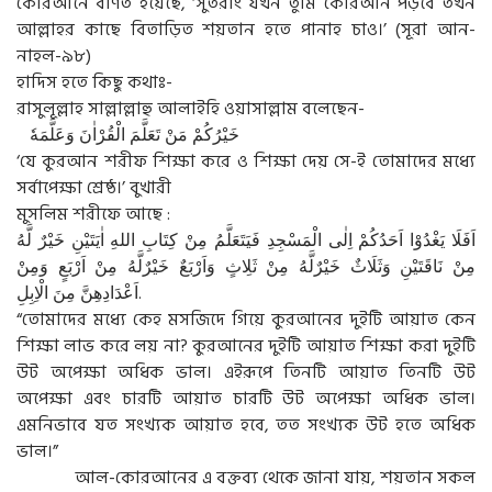
কোরআনে বর্ণিত হয়েছে, ‘সুতরাং যখন তুমি কোরআন পড়বে তখন
আল্লাহর কাছে বিতাড়িত শয়তান হতে পানাহ চাও।’ (সূরা আন-
নাহল-৯৮)
হাদিস হতে কিছু কথাঃ-
রাসুলূল্লাহ সাল্লাল্লাহু আলাইহি ওয়াসাল্লাম বলেছেন-
خَيْرُكُمْ مَنْ تَعَلَّمَ الْقُرْاٰنَ وَعَلَّمَهٗ
‘যে কুরআন শরীফ শিক্ষা করে ও শিক্ষা দেয় সে-ই তোমাদের মধ্যে
সর্বাপেক্ষা শ্রেষ্ঠ।’ বুখারী
মুসলিম শরীফে আছে :
اَفَلَا يَغْدُوْا اَحَدُكُمْ اِلٰى الْمَسْجِدِ فَيَتَعَلَّمُ مِنْ كِتَابِ اللهِ اٰيَتَيْنِ خَيْرٌ لَّهُ
مِنْ نَاقَتَيْنِ وَثَلَاثٌ خَيْرٌلَّهُ مِنْ ثَلِاثٍ وَاَرْبَعٌ خَيْرٌلَّهُ مِنْ اَرْبَعٍ وَمِنْ
اَعْدَادِهِنَّ مِنَ الْاِبِلِ.
“তোমাদের মধ্যে কেহ মসজিদে গিয়ে কুরআনের দুইটি আয়াত কেন
শিক্ষা লাভ করে লয় না? কুরআনের দুইটি আয়াত শিক্ষা করা দুইটি
উট অপেক্ষা অধিক ভাল। এইরূপে তিনটি আয়াত তিনটি উট
অপেক্ষা এবং চারটি আয়াত চারটি উট অপেক্ষা অধিক ভাল।
এমনিভাবে যত সংখ্যক আয়াত হবে, তত সংখ্যক উট হতে অধিক
ভাল।”
আল-কোরআনের এ বক্তব্য থেকে জানা যায়, শয়তান সকল