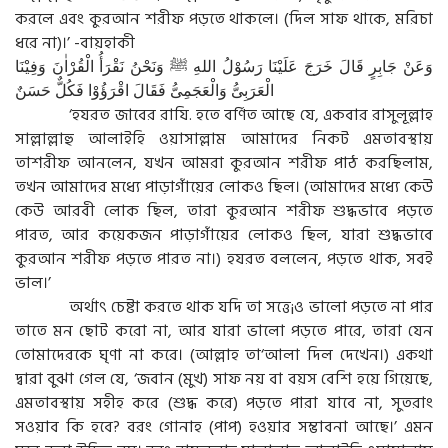
করলে এবং কুরআন শরীফ পড়তে থাকলে। (দিল সাফ থাকে, মরিচা
ধরে না)।’ -বায়হাকী
وَعَنْ جَابِرٍ قَالَ خَرَجَ عَلَيْنَا رَسُوْلُ اللهِ ﷺ وَنَحْنُ نَقْرَأُ الْقُرْاٰنَ وَفِيْنَا
الْعَرَبِىُّ وَالْعَجَمِىُّ فَقَالَ اقْرَؤُوْا فَكُلٌّ حَسَنٌ
‘হযরত জাবের রাযি. হতে বর্ণিত আছে যে, একবার রাসুলূল্লাহ
সাল্লাল্লাহু আলাইহি ওয়াসাল্লাম আমাদের নিকট এমতাবস্থায়
তাশরীফ আনলেন, যখন আমরা কুরআন শরীফ পাঠ করছিলাম,
তখন আমাদের মধ্যে পাড়াগাঁয়ের লোকও ছিল। (আমাদের মধ্যে কেউ
কেউ আরবী লোক ছিল, তারা কুরআন শরীফ শুদ্ধভাবে পড়তে
পারত, আর কয়েকজন পাড়াগাঁয়ের লোকও ছিল, যারা শুদ্ধভাবে
কুরআন শরীফ পড়তে পারত না।) হযরত বললেন, পড়তে থাক, সবই
ভাল।’
অর্থাৎ চেষ্টা করতে থাক যদি তা সত্তে¡ও ভালো পড়তে না পার
তাতে মন ছোট করো না, আর যারা ভালো পড়তে পারে, তারা যেন
তোমাদেরকে ঘৃণা না করে। (আল্লাহ তা‘আলা দিল দেখেন।) একথা
দ্বারা বুঝা গেল যে, ‘জবান (মুখ) সাফ নয় বা বয়স বেশি হয়ে গিয়েছে,
এমতাবস্থায় সহীহ করে (শুদ্ধ করে) পড়তে পারা যাবে না, সুতরাং
সওয়াব কি হবে? বরং গোনাহ (পাপ) হওয়ার সম্ভাবনা আছে।’ এমন