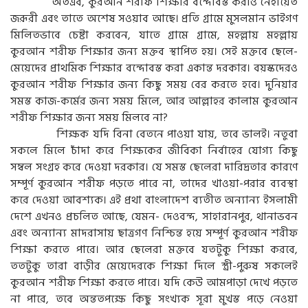
অতএব, কুরআন শরীফ শিক্ষার বন্দোবস্ত করাও নেহায়েত
জরূরী এবং তাতে অশেষ সওয়াব আছে। প্রতি গ্রামে মুসলমান ভাইগণ
মিলিতভাবে চেষ্টা করবেন, যাতে গ্রামে গ্রামে, মহল্লায় মহল্লায়
কুরআন শরীফ শিক্ষার জন্য মক্তব স্থাপিত হয়। সেই মক্তবে ছেলে-
মেয়েদের প্রাথমিক শিক্ষার বন্দোবস্ত করা একান্ত দরকার। বয়স্কদেরও
কুরআন শরীফ শিক্ষার জন্য কিছু সময় বের করতে হবে। দুনিয়ার
সমস্ত কাজ-কর্মের জন্য সময় মিলে, আর আল্লাহর কালাম কুরআন
শরীফ শিক্ষার জন্য সময় মিলবে না?
শিক্ষক যদি বিনা বেতনে পাওয়া যায়, তবে ভালই। নতুবা
সকলে মিলে চাঁদা করে শিক্ষকের জীবিকা নির্বাহের যোগ্য কিছু
সম্বল সংগ্রহ করে দেওয়া দরকার। যে সমস্ত ছেলেরা দারিদ্রতার কারণে
সম্পূর্ণ কুরআন শরীফ পড়তে পারে না, তাদের খাওয়া-পরার ব্যবস্থা
করে দেওয়া আবশ্যক। এই প্রথা বাংলাদেশ ব্যতীত অন্যান্য ইসলামী
দেশে এখনও প্রচলিত আছে, যেমন- দেওবন্দ, সাহারানপুর, থানাভবন
এবং অন্যান্য মাদরাসায় ছাত্রগণ নিশ্চিন্ত হয়ে সম্পূর্ণ কুরআন শরীফ
শিক্ষা করতে পারে। আর ছেলেরা মক্তবে যতটুকু শিক্ষা করবে,
ততটুকু তারা বাড়ীর মেয়েদেরকে শিক্ষা দিলে স্ত্রী-পুরুষ সকলেই
কুরআন শরীফ শিক্ষা করতে পারে। যদি কেউ আমপাড়া দেখে পড়তে
না পারে, তবে অন্ততপক্ষে কিছু সংখ্যক সূরা মুখস্ত পড়ে নেওয়া