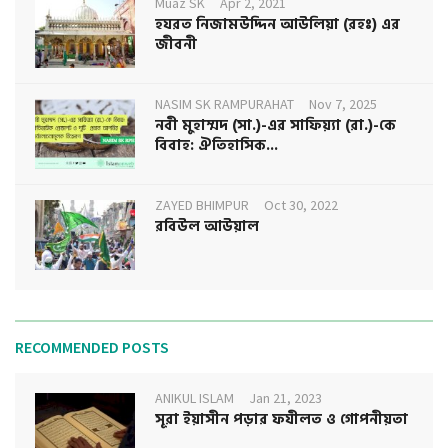
Muaz SK
Apr 2, 2021
হযরত নিজামউদ্দিন আউলিয়া (রহঃ) এর
জীবনী
NASIM SK RAMPURAHAT
Nov 7, 2025
নবী মুহাম্মদ (সা.)-এর সাফিয়্যা (রা.)-কে
বিবাহ: ঐতিহাসিক...
ZAYED BHIMPUR
Oct 30, 2022
রবিউল আউয়াল
RECOMMENDED POSTS
ANIKUL ISLAM
Jan 21, 2023
সূরা ইয়াসীন পড়ার ফযীলত ও গোপনীয়তা