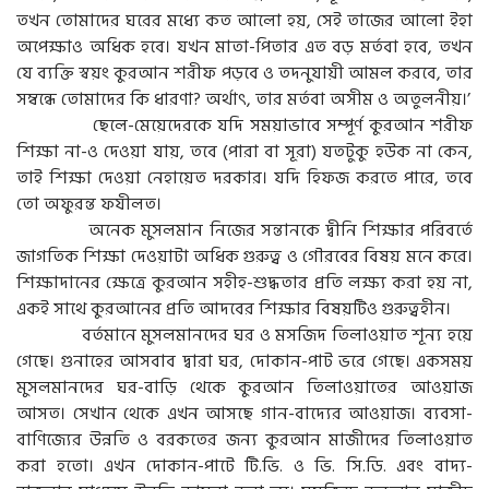
তখন তোমাদের ঘরের মধ্যে কত আলো হয়, সেই তাজের আলো ইহা
অপেক্ষাও অধিক হবে। যখন মাতা-পিতার এত বড় মর্তবা হবে, তখন
যে ব্যক্তি স্বয়ং কুরআন শরীফ পড়বে ও তদনুযায়ী আমল করবে, তার
সম্বন্ধে তোমাদের কি ধারণা? অর্থাৎ, তার মর্তবা অসীম ও অতুলনীয়।’
ছেলে-মেয়েদেরকে যদি সময়াভাবে সম্পূর্ণ কুরআন শরীফ
শিক্ষা না-ও দেওয়া যায়, তবে (পারা বা সূরা) যতটুকু হউক না কেন,
তাই শিক্ষা দেওয়া নেহায়েত দরকার। যদি হিফজ করতে পারে, তবে
তো অফুরন্ত ফযীলত।
অনেক মুসলমান নিজের সন্তানকে দ্বীনি শিক্ষার পরিবর্তে
জাগতিক শিক্ষা দেওয়াটা অধিক গুরুত্ব ও গৌরবের বিষয় মনে করে।
শিক্ষাদানের ক্ষেত্রে কুরআন সহীহ-শুদ্ধতার প্রতি লক্ষ্য করা হয় না,
একই সাথে কুরআনের প্রতি আদবের শিক্ষার বিষয়টিও গুরুত্বহীন।
বর্তমানে মুসলমানদের ঘর ও মসজিদ তিলাওয়াত শূন্য হয়ে
গেছে। গুনাহের আসবাব দ্বারা ঘর, দোকান-পাট ভরে গেছে। একসময়
মুসলমানদের ঘর-বাড়ি থেকে কুরআন তিলাওয়াতের আওয়াজ
আসত। সেখান থেকে এখন আসছে গান-বাদ্যের আওয়াজ। ব্যবসা-
বাণিজ্যের উন্নতি ও বরকতের জন্য কুরআন মাজীদের তিলাওয়াত
করা হতো। এখন দোকান-পাটে টি.ভি. ও ভি. সি.ডি. এবং বাদ্য-