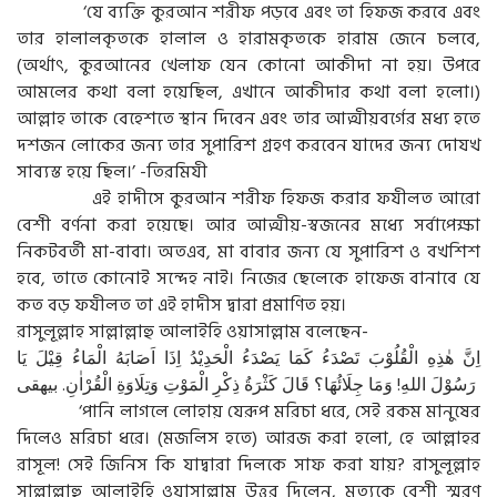
‘যে ব্যক্তি কুরআন শরীফ পড়বে এবং তা হিফজ করবে এবং
তার হালালকৃতকে হালাল ও হারামকৃতকে হারাম জেনে চলবে,
(অর্থাৎ, কুরআনের খেলাফ যেন কোনো আকীদা না হয়। উপরে
আমলের কথা বলা হয়েছিল, এখানে আকীদার কথা বলা হলো।)
আল্লাহ তাকে বেহেশতে স্থান দিবেন এবং তার আত্মীয়বর্গের মধ্য হতে
দশজন লোকের জন্য তার সুপারিশ গ্রহণ করবেন যাদের জন্য দোযখ
সাব্যস্ত হয়ে ছিল।’ -তিরমিযী
এই হাদীসে কুরআন শরীফ হিফজ করার ফযীলত আরো
বেশী বর্ণনা করা হয়েছে। আর আত্মীয়-স্বজনের মধ্যে সর্বাপেক্ষা
নিকটবর্তী মা-বাবা। অতএব, মা বাবার জন্য যে সুপারিশ ও বখশিশ
হবে, তাতে কোনোই সন্দেহ নাই। নিজের ছেলেকে হাফেজ বানাবে যে
কত বড় ফযীলত তা এই হাদীস দ্বারা প্রমাণিত হয়।
রাসুলূল্লাহ সাল্লাল্লাহু আলাইহি ওয়াসাল্লাম বলেছেন-
اِنَّ هٰذِهِ الْقُلُوْبَ تَصْدَءُ كَمَا يَصْدَءُ الْحَدِيْدُ اِذَا اَصَابَهُ الْمَاءُ قِيْلَ يَا
رَسُوْلَ اللهِ! وَمَا جِلَائُهَا؟ قَالَ كَثْرَةُ ذِكْرِ الْمَوْتِ وَتِلَاوَةِ الْقُرْاٰنِ. بيهقى
‘পানি লাগলে লোহায় যেরূপ মরিচা ধরে, সেই রকম মানুষের
দিলেও মরিচা ধরে। (মজলিস হতে) আরজ করা হলো, হে আল্লাহর
রাসূল! সেই জিনিস কি যাদ্বারা দিলকে সাফ করা যায়? রাসুলূল্লাহ
সাল্লাল্লাহু আলাইহি ওয়াসাল্লাম উত্তর দিলেন, মৃত্যুকে বেশী স্মরণ