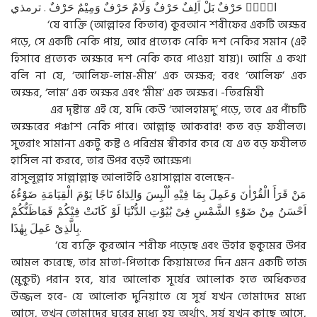
الۤمۤ حَرْفٌ بَلْ اَلِفٌ حَرْفٌ وَلَامٌ حَرْفٌ وَمِيْمٌ حَرْفٌ . ترمذي
‘যে ব্যক্তি (আল্লাহর কিতাব) কুরআন শরীফের একটি অক্ষর
পড়ে, সে একটি নেকি পায়, আর প্রত্যেক নেকি দশ নেকির সমান (এই
হিসাবে প্রত্যেক অক্ষরে দশ নেকি করে পাওয়া যায়)। আমি এ কথা
বলি না যে, ‘আলিফ-লাম-মীম’ এক অক্ষর; বরং ‘আলিফ’ এক
অক্ষর, ‘লাম’ এক অক্ষর এবং ‘মীম’ এক অক্ষর। -তিরমিযী
এর দৃষ্টান্ত এই যে, যদি কেউ ‘আলহামদু’ পড়ে, তবে এর পাঁচটি
অক্ষরের পঞ্চাশ নেকি পাবে। আল্লাহু আকবার! কত বড় ফযীলত।
সুতরাং সামান্য একটু কষ্ট ও পরিশ্রম স্বীকার করে যে এত বড় ফযীলত
হাসিল না করবে, তার উপর বড়ই আক্ষেপ।
রাসুলূল্লাহ সাল্লাল্লাহু আলাইহি ওয়াসাল্লাম বলেছেন-
مَنْ قَرَأَ الْقُرْاٰنَ وَعَمِلَ بِمَا فِيْهِ اُلْبِسَ وَالِدَاهٗ تَاجًا يَوْمَ الْقِيَامَةِ ضَوْءُهٗ
اَحْسَنُ مِنْ ضَوْءِ الشَّمْسِ فِىْ بُيُوْتِ الدُّنْيَا لَوْ كَانَتْ فِيْكُمْ فَمَاظَنُّكُمْ
بِالَّذِىْ عَمِلَ بِهٰذَا.
‘যে ব্যক্তি কুরআন শরীফ পড়েছে এবং উহার হুকুমের উপর
আমল করেছে, তার মাতা-পিতাকে কিয়ামতের দিন এমন একটি তাজ
(মুকুট) পরান হবে, যার আলোক সূর্যের আলোক হতে অধিকতর
উজ্জল হবে- যে আলোক দুনিয়াতে যে সূর্য যখন তোমাদের মধ্যে
আসে, তখন তোমাদের ঘরের মধ্যে হয় অর্থাৎ, সূর্য যখন কাছে আসে,