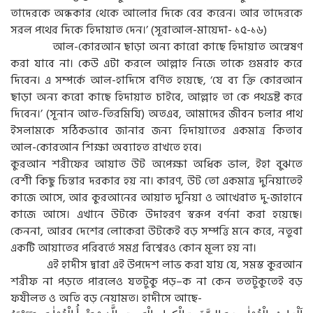
তাদেরকে অন্ধকার থেকে আলোর দিকে বের করেন। আর তাদেরকে
সরল পথের দিকে হিদায়াত দেন।’ (সূরাআল-মায়েদা- ১৫-১৬)
আল-কোরআন ছাড়া অন্য কারো কাছে হিদায়াত অন্বেষণ
করা যাবে না। কেউ এটা করলে আল্লাহ নিজে তাকে গুমরাহ করে
দিবেন। এ সম্পর্কে আল-হাদিসে বর্ণিত হয়েছে, ‘যে ব্য ক্তি কোরআন
ছাড়া অন্য করো কাছে হিদায়াত চাইবে, আল্লাহ তা কে পথভ্রষ্ট করে
দিবেন।’ (সূনান আত-তিরমিযি) অতএব, আমাদের জীবন চলার পাথ
ইসলামকে সঠিকভাবে জানার জন্য হিদায়াতের একমাত্র কিতাব
আল-কোরআন শিক্ষা অব্যাহত রাখতে হবে।
কুরআন শরীফের আয়াত উট অপেক্ষা অধিক ভাল, ইহা বুঝতে
বেশী কিছু চিন্তার দরকার হয় না। কারণ, উট তো একমাত্র দুনিয়াতেই
কাজে আসে, আর কুরআনের আয়াত দুনিয়া ও আখেরাত দু-জাহানে
কাজে আসে। এখানে উটকে উদাহরণ স্বরূপ বর্ণনা করা হয়েছে।
কেননা, আরব দেশের লোকেরা উটকেই বড় সম্পত্তি মনে করে, নতুবা
একটি আয়াতের পরিবর্তে সমগ্র বিশ্বেরও কোন মূল্য হয় না।
এই হাদীস দ্বারা এই উপদেশ লাভ করা যায় যে, সমস্ত কুরআন
শরীফ না পড়তে পারলেও যতটুকু পড়–ক না কেন ততটুকুতেই বড়
ফযীলত ও অতি বড় নেয়ামত। হাদীসে আছে-