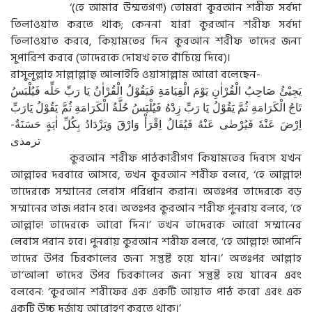
‘(হে আমার উম্মতগণ!) তোমরা কুরআন শরীফ সর্বদা
তিলাওয়াত করতে থাক; কেননা যারা কুরআন শরীফ সর্বদা
তিলাওয়াত করবে, কিয়ামতের দিন কুরআন শরীফ তাদের জন্য
সুপারিশ করবে (তাদেরকে দোযখ হতে বাঁচিয়ে দিবে)।
রাসুলূল্লাহ সাল্লাল্লাহু আলাইহি ওয়াসাল্লাম আরো বলেছেন-
يَجِيْئُ صَاحِبُ الْقُرْاٰنِ يَوْمَ الْقِيَامَةِ فَيَقُوْلُ الْقُرْاٰنُ يَا رَبِّ حَلِّه فَيُلْبَسُ
تَاجُ الْكَرَامَةِ ثُمَّ يَقُوْلُ يَا رَبِّ زِدْهُ فَيُلْبَسُ حُلَّةُ الْكَرَامَةِ ثُمَّ يَقُوْلُ يَارَبِّ
اِرْضَ عَنْهٗ فَيُرْضٰى عَنْهُ فَيُقَالُ اِقْرَأْ وَارْقَ وَيَزْدَادُ بِكُلِّ اٰيَةٍ حَسَنَةٌ-
ترمذى
কুরআন শরীফ পাঠকারীগণ কিয়ামতের দিবসে যখন
আল্লাহর দরবারে আসবে, তখন কুরআন শরীফ বলবে, ‘হে আল্লাহ!
তাদেরকে সম্মানের লেবাস পরিধান করান। অতঃপর তাদেরকে বড়
সম্মানের তাজ পরান হবে। অতঃপর কুরআন শরীফ পুনরায় বলবে, ‘হে
আল্লাহ! তাদেরকে আরো দিন।’ তখন তাদেরকে আরো সম্মানের
লেবাস পরান হবে। পুনরায় কুরআন শরীফ বলবে, ‘হে আল্লাহ! আপনি
তাদের উপর চিরকালের জন্য সন্তুষ্ট হয়ে যান।’ অতঃপর আল্লাহ
তা‘আলা তাদের উপর চিরকালের জন্য সন্তুষ্ট হয়ে যাবেন এবং
বলবেন: ‘কুরআন শরীফের এক একটি আয়াত পাঠ করো এবং এক
একটি উচ্চ দর্জায় আরোহণ করতে থাক।’