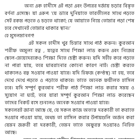
অন্য এক হাদীসে এই পড়া এবং উপরের দর্জায় চড়ার বিস্তৃত
বর্ণনা এসেছে। যা এরূপ: ‘যে ভাবে দুনিয়াতে তারতীলের সাথে পড়তে
সেই রকম পড়তে ও চড়তে থাকো; যে আয়াতে গিয়ে তোমার পড়া শেষ
হবে সেখানেই তোমার থাকার স্থান।’
হে মুসলমানগণ!
এই সকল হাদীস খুব চিন্তার সাথে পাঠ করুন। কুরআন
শরীফ অমূল্য রত্ন , যত্নের সাথে শিক্ষা লাভ করুন এবং নিজের
ছেলে-মেয়েদেরকেও শিক্ষা দিতে চেষ্টা করুন। যদি সহীহ করে পড়তে
না পারা যায়, তবে ঘাবরানোর কোনো কারণ নাই। চেষ্টা করতে
থাকলেও বহু সওয়াব পাওয়া যাবে। যদি হিফজ (কণ্ঠস্থ) না হয়, তবে
দেখে দেখে পড়তে ও পড়াতে থাকবে। তাতে অনেক ফযীলত হাসিল
হবে। যদি সম্পূর্ণ কুরআন শরীফ পাঠ শিক্ষা লাভ করার সময় ও
সুযোগ না ঘটে, তবে যারা সম্পূর্ণ কুরআন শিক্ষা লাভ করেছেন
তাদের নিকট বসে শুনলেও অনেক সওয়াব পাওয়া যাবে।
সকলেরই জানা আছে যে, যে সকল কাজ অত্যন্ত দরকারী তা করাতে
সওয়াব পাওয়া যায়, অথচ তা হাসিল করার উপায়গুলি অর্জন করা
যেমন জরূরী বা দরকারী, তেমন তাতে অফুরন্ত সওয়াবও নিহিত
আছে।