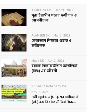
ANIKUL ISLAM
Jan 21, 2023
সূরা ইয়াসীন পড়ার ফযীলত ও
গোপনীয়তা
ALAMEEN SK
Mar 5, 2023
কোরআন শিক্ষার গুরুত্ব ও
ফজিলত
Muaz SK
Apr 2, 2021
হযরত নিজামউদ্দিন আউলিয়া
(রহঃ) এর জীবনী
NASIM SK RAMPURAHAT
Nov 7, 2025
নবী মুহাম্মদ (সা.)-এর সাফিয়্যা
(রা.)-কে বিবাহ: ঐতিহাসিক...