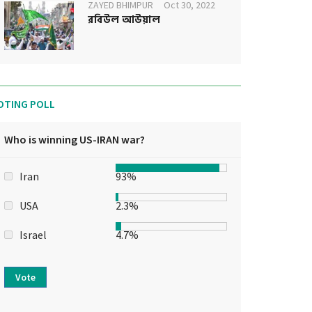
ZAYED BHIMPUR
Oct 30, 2022
রবিউল আউয়াল
OTING POLL
Who is winning US-IRAN war?
Iran
93%
USA
2.3%
Israel
4.7%
Vote