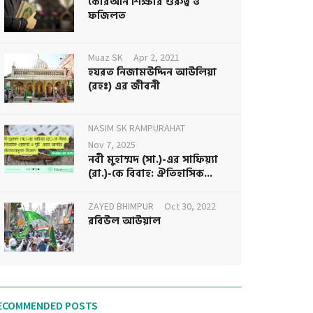
কোরআন শিক্ষার গুরুত্ব ও
ফজিলত
Muaz SK
Apr 2, 2021
হযরত নিজামউদ্দিন আউলিয়া
(রহঃ) এর জীবনী
NASIM SK RAMPURAHAT
Nov 7, 2025
নবী মুহাম্মদ (সা.)-এর সাফিয়্যা
(রা.)-কে বিবাহ: ঐতিহাসিক...
ZAYED BHIMPUR
Oct 30, 2022
রবিউল আউয়াল
ECOMMENDED POSTS