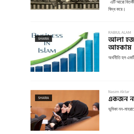
এটি আরো বিতর্কীয
ষিদ্ধ করে।
RABIUL ALAM
আলা হজরত
SHARIA
আহকাম
অর্থনীতি হল একটি
Nasim Aktar
একজন না
SHARIA
ভূমিকা নন-মাহরা