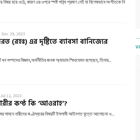
় বিষয় হয়ে ওঠে, কারণ এর ওপরে স্পষ্ট পাঠ্য প্রমাণ নেই যা বিশেষভাবে সংগীতকে নি
Dec 29, 2023
 (রহঃ) এর দৃষ্টিতে ব্যাবসা বানিজ্যের
V
 ধন সম্পদের বিজ্ঞান,অর্থনীতির জনক অ্যাডাম স্মিথযেমন বলেছেন, তিনার...
Jul 12, 2023
রীর কণ্ঠ কি ‘আওরাহ’?
মের সামনে নারীদের কণ্ঠস্বরের বিষয়টি ইসলামী আইনগত বৃত্তে আলোচনা ও...