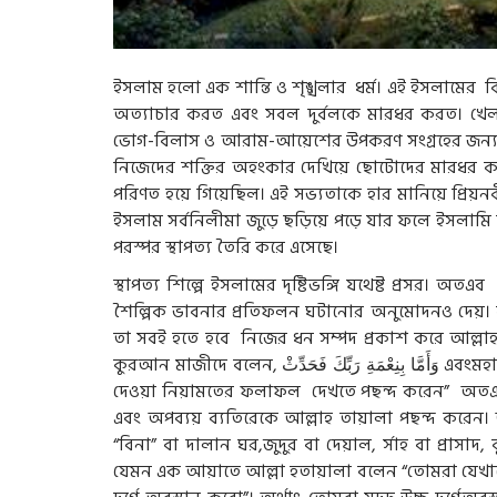
ইসলাম হলো এক শান্তি ও শৃঙ্খলার ধর্ম। এই ইসলামের 
অত্যাচার করত এবং সবল দুর্বলকে মারধর করত। খেল-তা
ভোগ-বিলাস ও আরাম-আয়েশের উপকরণ সংগ্রহের জন্য 
নিজেদের শক্তির অহংকার দেখিয়ে ছোটোদের মারধর করত।
পরিণত হয়ে গিয়েছিল। এই সভ্যতাকে হার মানিয়ে প্রিয়নবী
ইসলাম সর্বনিলীমা জুড়ে ছড়িয়ে পড়ে যার ফলে ইসলামি স
পরস্পর স্থাপত্য তৈরি করে এসেছে।
স্থাপত্য শিল্পে ইসলামের দৃষ্টিভঙ্গি যথেষ্ট প্রসর। অত
শৈল্পিক ভাবনার প্রতিফলন ঘটানোর অনুমোদনও দেয়। 
তা সবই হতে হবে নিজের ধন সম্পদ প্রকাশ করে আল্লাহ ত
কুরআন মাজীদে বলেন,
فَحَدِّثْ
رَبِّكَ
بِنِعْمَةِ
وَأَمَّا
এবংমহান
দেওয়া নিয়ামতের ফলাফল দেখতে পছন্দ করেন” অতএব 
এবং অপব্যয় ব্যতিরেকে আল্লাহ তায়ালা পছন্দ করেন। আল
“বিনা” বা দালান ঘর,জুদুর বা দেয়াল, র্সাহ বা প্রাসাদ, 
যেমন এক আয়াতে আল্লা হতায়ালা বলেন “তোমরা যেখানেই