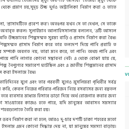
েঅবস্থান করলেও তোমাদের মৃত্যু অবশ্যই আসবে। তোমরা মৃত্যু থেকে
কে প্রমাণ হয়,সুদৃঢ় উচ্চ দুর্গও অট্টালিকা নির্মাণ করা ও তাতে
‘প্রাসাদটিতে প্রবেশ কর’। অতঃপর যখন সে তা দেখল, সে তাকে
য় অনাবৃত করল। সুলাইমান আলাহিসসালাম বললেন, ‘এটি আসলে
অতি উচ্চমানের শিল্পসম্মত সুরম্য বাড়ি ও প্রাসাদ নির্মাণ করা বৈধ।
ল্পসম্মত প্রাসাদ নির্মাণ করে তার তলদেশ দিয়ে পানি প্রবাহি ত
র সম্পর্কে অবগত নয়, তারা মনে করে, তা পানি। অথচ পানি এবং
 পায়ে পানি লাগার কোনো সম্ভাবনা নেই। এ থেকে বোঝা যায় যে,
শিল্প নৈপুণ্যের সমাবেশ ঘটেছিল এবং এ জাতীয় শিল্পমানের প্রাসাদ
াস করা ইসলামে বৈধ।
V
হিদিনের যুগে এবং তার পরবর্তী যুগেও মুসলিমরা পৃথিবীর সর্বত্র
মি মনে করি, কেবল নিজের পরিবার-পরিজন নিয়ে বসবাসের জন্য বহুতল
য়। তবে ব্যবসার মাধ্যম হিসাবে ভাড়া দিয়ে অর্থ রোজগার করার জন্য
ং তা সাওয়াবের কাজও হতে পারে, যদি মানুষের আবাসন সমস্যার
ড় শহরগুলোতে তৈরি করা হয়।
 ভবন নির্মাণ করা না হলে; আরও দু-চার দশটি ঢাকা শহরের মতো
 ইসলাম এমন কোনো সিদ্ধান্ত দেয় না, যা মানুষের সমস্যা বাড়ায়।