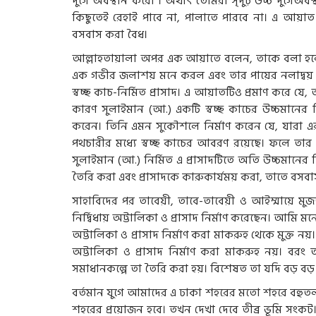
দুর্গে অবস্থান করো”। অর্থাৎ তোমরা সৃদুঢ় উচ্চ দুর্গ
কিছুতেই রেহাই পাবে না, পালাতে পারবে না। এ আয়াত থে
বসবাস করা বৈধ।
আল্লাহতায়ালা অপর এক আয়াতে বলেন, তাকে বলা হলো, 
এক গভীর জলাশয় মনে করল এবং তার পায়ের নলাদ্ব
স্বচ্ছ কাচ-নির্মিত প্রাসাদ। এ আয়াতটিও প্রমাণ করে যে, 
কারণ সুলাইমান (আ.) একটি স্বচ্ছ কাচের উচ্চমানের শি
করেন। তিনি এমন সুকৌশলে নির্মাণ করেন যে, যারা এ
পথচারীর মধ্যে স্বচ্ছ কাচের আবরণ রয়েছে। ফলে তার
সুলাইমান (আ.) নির্মিত এ প্রাসাদটিতে অতি উচ্চমানের 
তৈরি করা এবং প্রাসাদকে কারুকার্যময় করা, তাতে বসব
সাহাবিদের পর তাবেয়ী, তাবে-তাবেয়ী ও আইম্মায়ে মুজতা
নির্দ্বিধায় অট্টালিকা ও প্রাসাদ নির্মাণ করেছেন। আ
অট্টালিকা ও প্রাসাদ নির্মাণ করা মাকরুহ থেকে মুক্ত ন
অট্টালিকা ও প্রাসাদ নির্মাণ করা মাকরুহ নয়। বর
সমাধানকল্পে তা তৈরি করা হয়। বিশেষত তা যদি বড় ব
বর্তমান যুগে আমাদের এ ঢাকা শহরের মতো শহরে বহুতল
শহরের প্রয়োজন হবে। তখন দেখা দেবে তীব্র ভূমি সংকট।