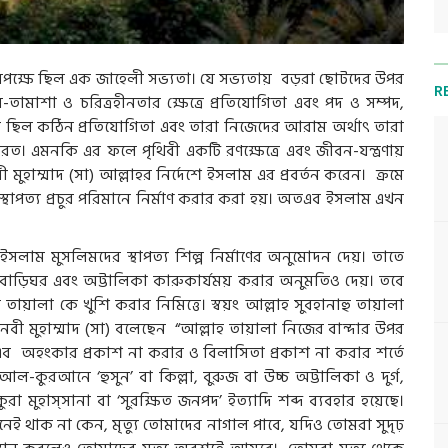
বিপক্ষে ছিল এক জাহেলী সভ্যতা। যে সভ্যতায় বড়রা ছোটদের উপর
R
মাশা ও চরিত্রহীনতার ক্ষেত্রে প্রতিযোগিতা এবং পদ ও সম্পদ,
ছিল কঠিন প্রতিযোগিতা এবং তারা নিজেদের আরাম অর্থাৎ তারা
 এমনকি এর ফলে পৃথিবী একটি রণক্ষেত্রে এবং জীবন-যন্ত্রণায়
 মুহাম্মাদ (সা) আল্লাহর নির্দেশে ইসলাম এর প্রবর্তন করেন। ক্রমে
্থাপত্য প্রচুর পরিমানে নির্মাণ করার করা হয়। অতএব ইসলাম এখন
এব ইসলাম মুসলিমদের স্থাপত্য শিল্প নির্মাণের অনুমোদন দেয়। তাতে
বাড়িঘর এবং অট্টালিকা কারুকার্যময় করার অনুমতিও দেয়। তবে
ায়ালা কে খুশি করার নিমিত্তে। স্বয়ং আল্লাহ সুবহানাহু তায়ালা
বী মুহাম্মাদ (সা) বলেছেন “আল্লাহ তায়ালা নিজের বান্দার উপর
অহংকার প্রকাশ না করার ও বিলাসিতা প্রকাশ না করার শর্তে
-কুরআনে ‘হুসুন’ বা কিল্লা, বুরুজ বা উচ্চ অট্টালিকা ও দুর্গ,
কুরা মুহাস্সানা বা ‘সুরক্ষিত জনপদ’ ইত্যাদি শব্দ ব্যবহার হয়েছে।
 থাক না কেন, মৃত্যু তোমাদের নাগাল পাবে, যদিও তোমরা সুদৃঢ়