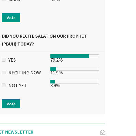
Vote
DID YOU RECITE SALAT ON OUR PROPHET
(PBUH) TODAY?
YES
79.2%
RECITING NOW
11.9%
NOT YET
8.9%
Vote
ET NEWSLETTER