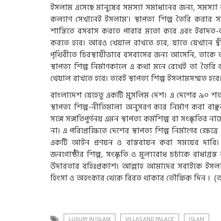
ইসলাম এসেছে মানুষের সমস্যা সমাধানের জন্য, সমস্য
কল্যাণ সেখানেই ইসলাম’। স্থাপত্য শিল্প তৈরি করার 
শান্তিতে বসবাস করতে পারার মতো করে এবং ইবাদত-ব
করতে হবে। আরও খেয়াল রাখতে হবে, যাতে যেখানে দ্
পৃথিবীতে চিরস্থায়ীভাবে বসবাসের জন্য আসেনি, তাক
স্থাপত্য শিল্প নির্মাণকালে এ কথা মনে রেখেই তা তৈ
খেয়াল রাখতে হবে। তবেই স্থাপত্য শিল্প ইসলামসম্মত হবে
বাংলাদেশ যেহেতু একটি মুসলিম দেশ। এ দেশের ৯০ শতা
স্থাপত্য শিল্প-নীতিমালা অনুসরণ করে নির্মাণ করা বাঞ্
সঙ্গে সঙ্গতিপূর্ণনয় এমন স্থাপত্য কর্মশিল্প বা সংস্কৃত
না। এ পরিপ্রেক্ষিতে দেশের স্থাপত্য শিল্প নির্মাণের ক
একটি আইন প্রণয়ন ও বাস্তবায়ন করা সময়ের দাবি। উ
জনগোষ্ঠীর শিল্প, সংস্কৃতি ও মূল্যবোধ চর্চাকে বাধাগ্
উদারতার বহিঃপ্রকাশ। আল্লাহ আমাদের সবাইকে ইসলাম
হিংসা ও অহংকার থেকে বিরত থাকার তৌফিক দিন । 
LUXURY IN ISLAM
VILLAS AND PALACE
ISLAM