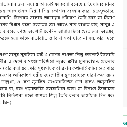
া বাড়ানোর জন্য নয়। এ কারণেই ফকিহরা বলেছেন, ‘যেখানেই মানব
সময় তাতে উন্নত নির্মাণ শিল্প কৌশল ব্যবহার করে, মজবুতভাবে,
ন্দেগি, বিশেষত সালাত আদায়ের পরিবেশ তৈরি করে তা নির্মাণ
বীনের বিধান রক্ষা সহজতর হয়। আরও মনে রাখতে হবে, মানুষ এ
ে তার রবের কাছে অবশ্যই একদিন আবার ফিরে যেতে হবে। অতএব,
রি করতে হবে। তাতে বাড়াবাড়ি ও বিলাসিতা যাতে না হয়, তার দিকে
।
ংশ মানুষ মুসলিম। তাই এ দেশের স্থাপত্য শিল্প অবশ্যই ইসলামি
ছনীয়। এ দেশে র সংখ্যাগরিষ্ঠ মা নুষের ধর্মীয় মূল্যবোধ ও চেতনার
ির নামে তৈরি করা এবং তার পৃষ্ঠপোষকতা প্রদান কখনোই কাম্য হতে পারে
্ষেত্রে দেশের অধিকাংশ ধর্মীয় জনগোষ্ঠীর মূল্যবোধকে ধারণ করে এমন
ল্লেখ্য, এ দেশ মুসলিম সংখ্যাগরিষ্ঠের দেশ হলেও অমুসলিম
রস্ত করে না, বরং প্রয়োজনীয় সহযোগিতা করে। যা বিশ্বধর্ম ইসলামের
ি নির্দেশনা মতো স্থাপত্য শিল্প তৈরি করার তাওফিক দিন এবং
(আমিন)
G