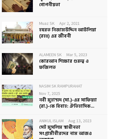
গোপনীয়তা
Muaz SK
Apr 2, 2021
হযরত নিজামউদ্দিন আউলিয়া
(রহঃ) এর জীবনী
ALAMEEN SK
Mar 5, 2023
কোরআন শিক্ষার গুরুত্ব ও
ফজিলত
NASIM SK RAMPURAHAT
Nov 7, 2025
নবী মুহাম্মদ (সা.)-এর সাফিয়্যা
(রা.)-কে বিবাহ: ঐতিহাসিক...
ANIKUL ISLAM
Aug 13, 2023
সেই মুসলিম স্বাধীনতা
সংগ্রামীবীরদের নাম আজও