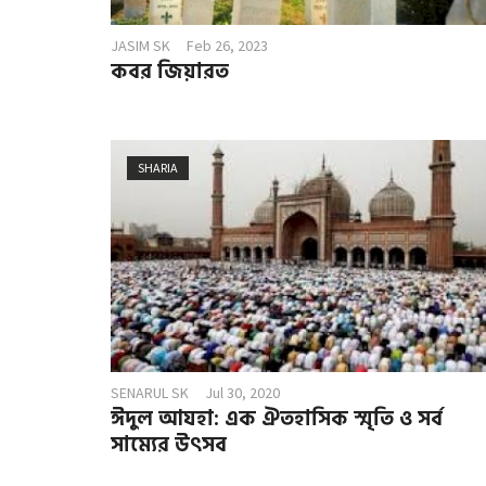
JASIM SK
Feb 26, 2023
কবর জিয়ারত
SHARIA
SENARUL SK
Jul 30, 2020
ঈদুল আযহা: এক ঐতহাসিক স্মৃতি ও সর্ব
সাম্যের উৎসব