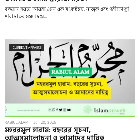
বর্তমান সময়ে আমরা এমন এক সংকটময়, নাজুক এবং পরীক্ষাপূর্ণ
পরিস্থিতির মধ্য দিয়ে...
CURRENT AFFAIRS
RABIUL ALAM
Jun 29, 2026
মহররমুল হারাম: বছরের সূচনা,
আত্মসমালোচনা ও আমাদের দায়িত্ব