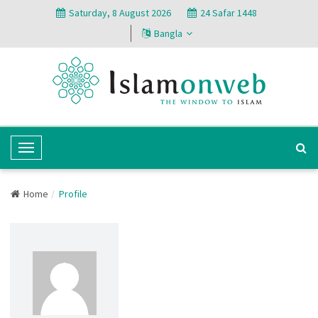
Saturday, 8 August 2026
24 Safar 1448
Bangla
T
o
g
Home
Profile
g
l
e
N
a
v
i