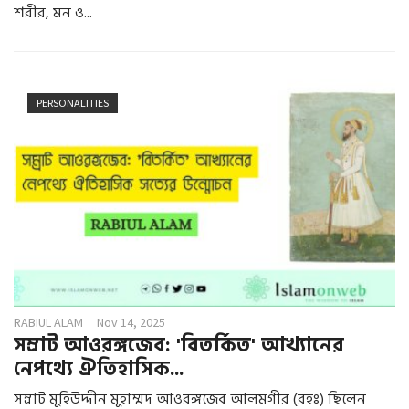
শরীর, মন ও...
PERSONALITIES
RABIUL ALAM
Nov 14, 2025
সম্রাট আওরঙ্গজেব: 'বিতর্কিত' আখ্যানের
নেপথ্যে ঐতিহাসিক...
সম্রাট মুহিউদ্দীন মুহাম্মদ আওরঙ্গজেব আলমগীর (রহঃ) ছিলেন