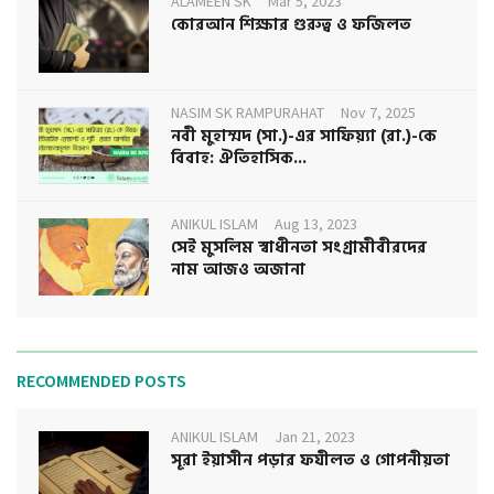
ALAMEEN SK
Mar 5, 2023
কোরআন শিক্ষার গুরুত্ব ও ফজিলত
NASIM SK RAMPURAHAT
Nov 7, 2025
নবী মুহাম্মদ (সা.)-এর সাফিয়্যা (রা.)-কে
বিবাহ: ঐতিহাসিক...
ANIKUL ISLAM
Aug 13, 2023
সেই মুসলিম স্বাধীনতা সংগ্রামীবীরদের
নাম আজও অজানা
RECOMMENDED POSTS
ANIKUL ISLAM
Jan 21, 2023
সূরা ইয়াসীন পড়ার ফযীলত ও গোপনীয়তা