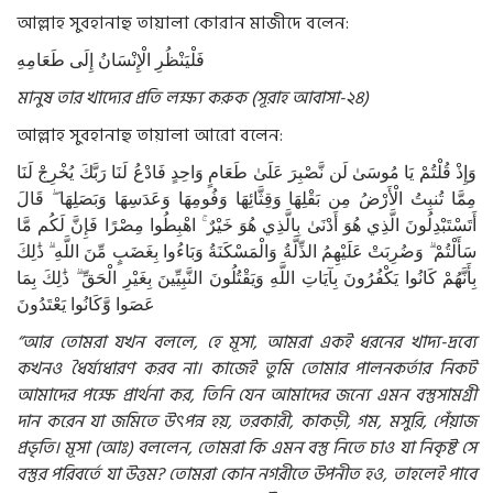
আল্লাহ সুবহানাহু তায়ালা কোরান মাজীদে বলেন:
فَلْيَنْظُرِ
الْإِنْسَانُ
إِلَى
طَعَامِهِ
মানুষ তার খাদ্যের প্রতি লক্ষ্য করুক (সূরাহ আবাসা-২৪)
আল্লাহ সুবহানাহু তায়ালা আরো বলেন:
وَإِذْ
قُلْتُمْ
يَا
مُوسَىٰ
لَن
نَّصْبِرَ
عَلَىٰ
طَعَامٍ
وَاحِدٍ
فَادْعُ
لَنَا
رَبَّكَ
يُخْرِجْ
لَنَا
مِمَّا
تُنبِتُ
الْأَرْضُ
مِن
بَقْلِهَا
وَقِثَّائِهَا
وَفُومِهَا
وَعَدَسِهَا
وَبَصَلِهَا
قَالَ
أَتَسْتَبْدِلُونَ
الَّذِي
هُوَ
أَدْنَىٰ
بِالَّذِي
هُوَ
خَيْرٌ
اهْبِطُوا
مِصْرًا
فَإِنَّ
لَكُم
مَّا
سَأَلْتُمْ
وَضُرِبَتْ
عَلَيْهِمُ
الذِّلَّةُ
وَالْمَسْكَنَةُ
وَبَاءُوا
بِغَضَبٍ
مِّنَ
اللَّهِ
ذَٰلِكَ
بِأَنَّهُمْ
كَانُوا
يَكْفُرُونَ
بِآيَاتِ
اللَّهِ
وَيَقْتُلُونَ
النَّبِيِّينَ
بِغَيْرِ
الْحَقِّ
ذَٰلِكَ
بِمَا
عَصَوا
وَّكَانُوا
يَعْتَدُونَ
“আর তোমরা যখন বললে, হে মূসা, আমরা একই ধরনের খাদ্য-দ্রব্যে
কখনও ধৈর্য্যধারণ করব না। কাজেই তুমি তোমার পালনকর্তার নিকট
আমাদের পক্ষে প্রার্থনা কর, তিনি যেন আমাদের জন্যে এমন বস্তুসামগ্রী
দান করেন যা জমিতে উৎপন্ন হয়, তরকারী, কাকড়ী, গম, মসুরি, পেঁয়াজ
প্রভৃতি। মূসা (আঃ) বললেন, তোমরা কি এমন বস্তু নিতে চাও যা নিকৃষ্ট সে
বস্তুর পরিবর্তে যা উত্তম? তোমরা কোন নগরীতে উপনীত হও, তাহলেই পাবে