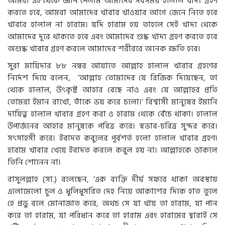
আমরা এই থেকে জ্ঞান পেলাম আমাদের সবসময় হালাল খাদ্য গ্রহণ
করতে হবে, আমরা আমাদের খাবার খাওয়ার আগে জেনে নিতে হবে
খাবার হালাল না হারাম। যদি হারাম হয় তাহলে সেই খাদ্য থেকে
আমাদের দূরে থাকতে হবে এবং আমাদের শুদ্ধ খাদ্য গ্রহণ করতে হবে
অশুদ্ধ খাবার গ্রহণ করলে আমাদের শরীররে অনেক ক্ষতি হবে।
সুরা মায়িদার ৮৮ নম্বর আয়াতে আল্লাহ হালাল খাবার গ্রহণের
নির্দেশ দিয়ে বলেন, ‘আল্লাহ তোমাদের যে রিজিক দিয়েছেন, তা
থেকে হালাল, উৎকৃষ্ট আহার বেছে নাও এবং যে আল্লাহর প্রতি
তোমরা ইমান রাখো, তাঁকে ভয় করে চলো।’ বিশ্বাসী মানুষের ইমানি
দায়িত্ব হালাল খাবার গ্রহণ করা ও হারাম থেকে বেঁচে থাকা। হালাল
উপার্জনের আহার মানুষকে পবিত্র করে। স্বভাব-চরিত্র সুন্দর করে।
সৎসাহসী করে। ইবাদত কবুলের পূর্বশর্ত হলো হালাল খাবার গ্রহণ।
হারাম খাবার খেয়ে ইবাদত করলে কবুল হয় না। আল্লাহকে ডাকলে
তিনি শোনেন না।
রাসুলল্লাহ (সা.) বলেছেন, ‘এক ব্যক্তি দীর্ঘ সফরে থাকা অবস্থায়
এলোমেলো চুল ও ধূলিধূসরিত দেহ নিয়ে আকাশের দিকে হাত তুলে
হে প্রভু বলে মোনাজাত করে, অথচ সে যা খায় তা হারাম, যা পান
করে তা হারাম, যা পরিধান করে তা হারাম এবং হারামের দ্বারাই সে