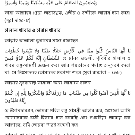
وَيُطْعِمُونَ الطَّعَامَ عَلَىٰ حُبِّهِ مِسْكِينًا وَيَتِيمًا وَأَسِيرًا
তারা আল্লাহর প্রেমে অভাবগ্রস্ত, এতীম ও বন্দীকে আহার্য দান করে।
(সুরা দাহর-৮)
হালাল খাবার ও হারাম খাবার
আল্লাহ তাআলা কুরানের মধ্যে বলেছেন-
يَا أَيُّهَا النَّاسُ كُلُوا مِمَّا فِي الْأَرْضِ حَلَالًا طَيِّبًا وَلَا تَتَّبِعُوا خُطُوَاتِ
الشَّيْطَانِ إِنَّهُ لَكُمْ عَدُوٌّ مُبِينٌ
হে মানব মন্ডলী
,
পৃথিবীর হালাল ও
পবিত্র বস্তু-সামগ্রী ভক্ষন কর। আর শয়তানের পদাঙ্ক অনুসরণ করো
না। সে নিঃসন্দেহে তোমাদের প্রকাশ্য শত্রু।
(সূরা বাকারা – ১৬৮)
আল্লাহ সুবহানাহু তায়ালা অন্য আয়াতে বলেন:
يَا أَيُّهَا الَّذِينَ آمَنُوا كُلُوا مِن طَيِّبَاتِ مَا رَزَقْنَاكُمْ وَاشْكُرُوا لِلَّهِ إِن كُنتُمْ
إِيَّاهُ تَعْبُدُونَ
হে ঈমানদারগণ, তোমরা পবিত্র বস্তু সামগ্রী আহার কর, যেগুলো আমি
তোমাদেরকে রুযী হিসাবে দান করেছি এবং শুকরিয়া আদায় কর
আল্লাহর, যদি তোমরা তাঁরই বন্দেগী কর।