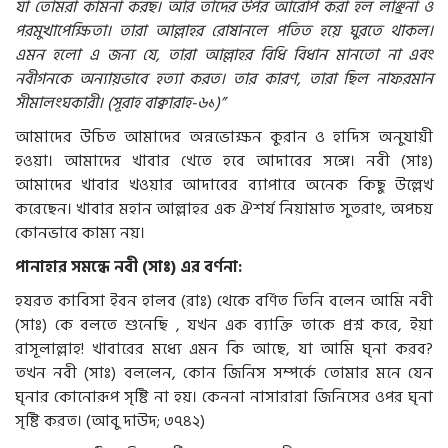
যা তোমরা কামনা করছ। আর তাদের উপর আরোপ করা হল লাঞ্ছনা ও
পরমুখাপেক্ষিতা। তারা আল্লাহর রোষানলে পতিত হয়ে ঘুরতে থাকল।
এমন হলো এ জন্য যে, তারা আল্লাহর বিধি বিধান মানতো না এবং
নবীগনকে অন্যায়ভাবে হত্যা করত। তার কারণ, তারা ছিল নাফরমান
সীমালংঘকারী। (সূরাহ বাক্বারাহ-৬১)”
আমাদের উচিত আমাদের অন্নভোক্ষন কুরান ও হাদিস অনুযায়ী
হওয়া। আমাদের খাবার খেতে হবে আদাবের সঙ্গে। নবী (সাঃ)
আমাদের খাবার খওয়ার আদাবের ব্যাপারে অনেক কিছু উল্লেখ
করেছেন। খাবার মহান আল্লাহর এক ঐশর্য নিয়ামাত সুতরাং, অপচয়
কোনভাবে কাম্য নয়।
পানাহার সমন্ধে নবী (সাঃ) এর বর্ণনা:
হযরত কাবিসা ইবন হালব (রাঃ) থেকে বর্ণিত তিনি বলেন আমি নবী
(সাঃ) কে বলতে শুনেছি , যখন এক ব্যাক্তি তাকে প্রশ্ন করে, ইয়া
রাসূলাল্লাহ! খাবারের মধ্যে এমন কি আছে, যা আমি ঘৃনা করব?
তখন নবী (সাঃ) বললেন, কোন জিনিস সম্পর্কে তোমার মনে যেন
ঘৃনার কোনোরূপ সৃষ্টি না হয়। কেননা নাসারারা জিনিসের ওপর ঘৃনা
সৃষ্টি করত। (আবু দাউদ; ৩৭৪২)