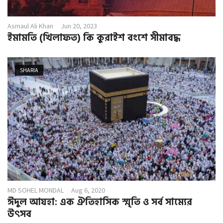
Asmaul Ali Khan
Jun 20, 2023
ইমামতি (খিলাফত) কি কুরাইশ বংশে সীমাবদ্ধ
SHARIA
MD SOHEL MONDAL
Aug 6, 2020
ঈদুল আযহা: এক ঐতিহাসিক স্মৃতি ও সর্ব সাম্যের
উৎসব