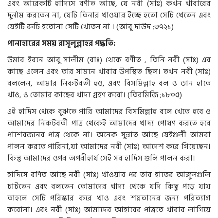
এবং আরেকটি হাদিসে বর্ণীত আছে, যে নবী (সাঃ) কখন খাবারের
দুর্নাম করতেন না, যেটি তিনার খাওয়ার ইচ্ছে হতো সেটি খেতেন এবং
যেইটি রুচি হতোনা সেটি খেতেন না । (আবূ দাউদ ;৩৭২১)
পানাহারের সময় রাসূলুল্লাহর পদ্ধতি:
উমার ইবনে আবু সালীম (রাঃ) থেকে বর্ণীত , তিনি নবী (সাঃ) এর
কাছে এলেন এবং তার সামনে খাবার উপস্থিত ছিল। তখন নবী (সাঃ)
বললেন, আমার নিকটবর্তী হও, এবং বিসমিল্লাহ বল ও ডান হাতে
খাও, ও তোমার কাছের খাদ্য গ্রহণ করো। (তিরমিজি ;১৮০৫)
এই হাদিস থেকে বুঝতে পারি আমাদের বিসমিল্লাহ বলে খেতে হবে ও
আমাদের নিকটবর্তী পাত্র থেকেই আমাদের খাদ্য পোষণ করতে হবে
পাশেরজনের পাত্র থেকে না। অনেক সুন্নাত আছে যেইগুলী আমরা
পালন করতে পারিনা,যা আমাদের নবী (সাঃ) আদেশ করে গিয়েছেন।
কিন্তু আমাদের ওপর অপরীহার্য সেই সব হাদিস গুলি পালন করা।
হাদিসে বর্ণিত আছে নবী (সাঃ) খাওয়ার পর তার হাতের আঙ্গুলগুলি
চাটতেন এবং বলতেন তোমাদের খাদ্য থেকে যদি কিছু পড়ে যায়
তাহলে সেটি পরিস্কার করে খাও এবং শয়তানের জন্য পরিত্যাগ
করোনা। এবং নবী (সাঃ) আমাদের আহারের পাত্রতে খাবার লাগিয়ে