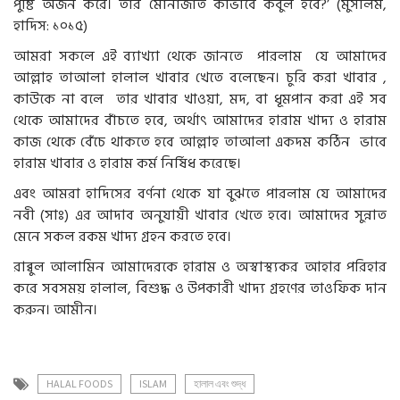
পুষ্টি অর্জন করে। তার মোনাজাত কীভাবে কবুল হবে?’ (মুসলিম,
হাদিস: ১০১৫)
আমরা সকলে এই ব্যাখ্যা থেকে জানতে পারলাম যে আমাদের
আল্লাহ তাআলা হালাল খাবার খেতে বলেছেন। চুরি করা খাবার ,
কাউকে না বলে তার খাবার খাওয়া, মদ, বা ধূমপান করা এই সব
থেকে আমাদের বাঁচতে হবে, অর্থাৎ আমাদের হারাম খাদ্য ও হারাম
কাজ থেকে বেঁচে থাকতে হবে আল্লাহ তাআলা একদম কঠিন ভাবে
হারাম খাবার ও হারাম কর্ম নির্ষিধ করেছে।
এবং আমরা হাদিসের বর্ণনা থেকে যা বুঝতে পারলাম যে আমাদের
নবী (সাঃ) এর আদাব অনুযায়ী খাবার খেতে হবে। আমাদের সুন্নাত
মেনে সকল রকম খাদ্য গ্রহন করতে হবে।
রাব্বুল আলামিন আমাদেরকে হারাম ও অস্বাস্থ্যকর আহার পরিহার
করে সবসময় হালাল, বিশুদ্ধ ও উপকারী খাদ্য গ্রহণের তাওফিক দান
করুন। আমীন।
HALAL FOODS
ISLAM
হালাল এবং শুদ্ধ