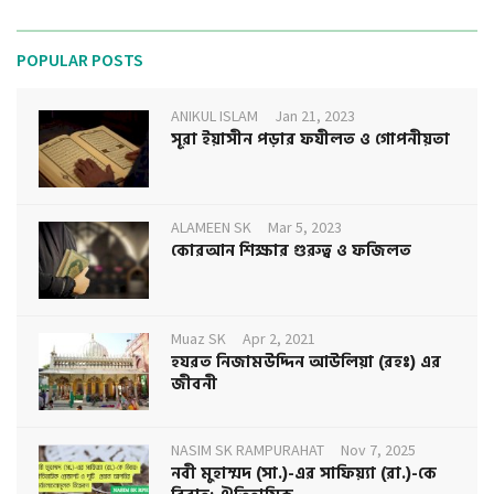
POPULAR POSTS
ANIKUL ISLAM
Jan 21, 2023
সূরা ইয়াসীন পড়ার ফযীলত ও গোপনীয়তা
ALAMEEN SK
Mar 5, 2023
কোরআন শিক্ষার গুরুত্ব ও ফজিলত
Muaz SK
Apr 2, 2021
হযরত নিজামউদ্দিন আউলিয়া (রহঃ) এর
জীবনী
NASIM SK RAMPURAHAT
Nov 7, 2025
নবী মুহাম্মদ (সা.)-এর সাফিয়্যা (রা.)-কে