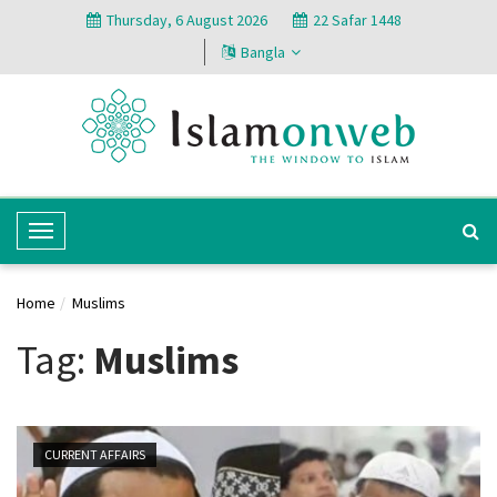
Thursday, 6 August 2026
22 Safar 1448
Bangla
T
o
g
Home
Muslims
g
l
Tag:
Muslims
e
N
a
v
CURRENT AFFAIRS
i