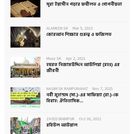
সূরা ইয়াসীন পড়ার ফযীলত ও গোপনীয়তা
ALAMEEN SK
Mar 5, 2023
কোরআন শিক্ষার গুরুত্ব ও ফজিলত
Muaz SK
Apr 2, 2021
হযরত নিজামউদ্দিন আউলিয়া (রহঃ) এর
জীবনী
NASIM SK RAMPURAHAT
Nov 7, 2025
নবী মুহাম্মদ (সা.)-এর সাফিয়্যা (রা.)-কে
বিবাহ: ঐতিহাসিক...
ZAYED BHIMPUR
Oct 30, 2022
রবিউল আউয়াল