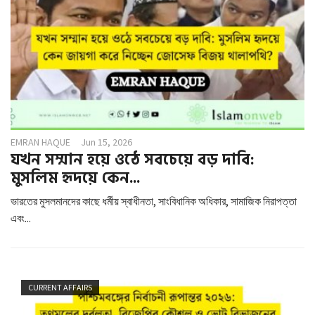
g
a
t
i
o
n
EMRAN HAQUE
Jun 15, 2026
যখন সম্মান হয়ে ওঠে সবচেয়ে বড় দাবি:
মুসলিম হৃদয়ে কেন...
ভারতের মুসলমানদের কাছে ধর্মীয় স্বাধীনতা, সাংবিধানিক অধিকার, সামাজিক নিরাপত্তা
এবং...
CURRENT AFFAIRS