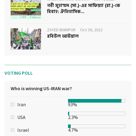
নবী মুহাম্মদ (সা.)-এর সাফিয়্যা (রা.)-কে
বিবাহ: ঐতিহাসিক...
ZAYED BHIMPUR
Oct 30, 2022
রবিউল আউয়াল
VOTING POLL
Who is winning US-IRAN war?
Iran
93%
USA
2.3%
Israel
4.7%