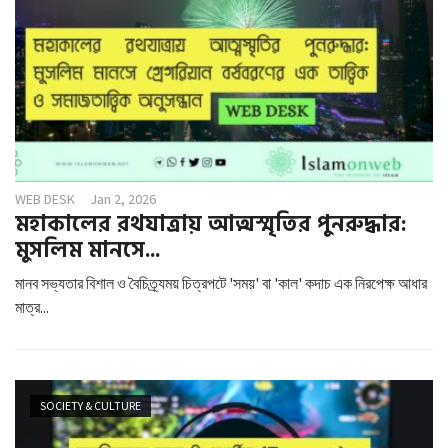
WEB DESK
Jan 2, 2026
মহাকালের রথযাত্রায় আত্মস্মৃতির পুনরুদ্ধার:
মুসলিম মানসে...
মানব সভ্যতার বিশাল ও বৈচিত্র্যময় চিত্রপটে 'সময়' বা 'কাল' কদাচ এক নিরপেক্ষ আধার
মাত্র...
SOCIETY & CULTURE