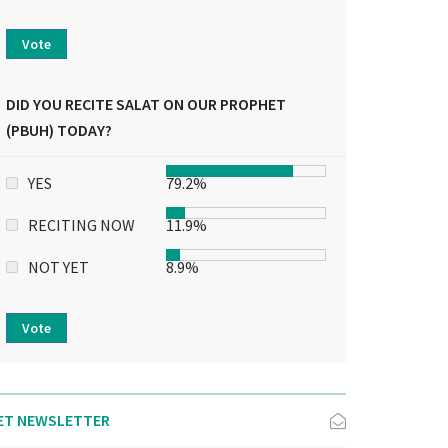
Vote
DID YOU RECITE SALAT ON OUR PROPHET
(PBUH) TODAY?
YES
79.2%
RECITING NOW
11.9%
NOT YET
8.9%
Vote
ET NEWSLETTER