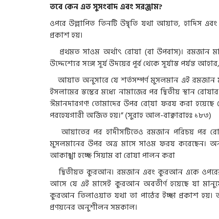
তবে কেন এত সুসংবাদ এবং সরঞ্জাম?
ওপরে উল্লাপিত তিনটি উদ্বৃতি যথা আয়াত, হাদিস এব
প্রকাশ হয়।
প্রথমত সাওম অর্থাৎ রোযা (বা উপবাস)। রমজান মাস
উদ্দেশ্যের সঙ্গে সূর্য উদয়ের পূর্ব থেকে সূর্যাস্ত পর্যন্
আয়াত অনুসারে যে শর্তসম্পর্ণ মুসলমান এই রমজান 
ইসলামের স্তম্ভের মধ্যে নামাজের পর দ্বিতীয় স্থান রো
ঈমানদারগণ! তোমাদের উপর রো্যা ফরয করা হয়েছে যে
পরহেযগারী অর্জিত হয়।” (সুরাহ আল-বাক্বারাহঃ ১৮৩)
আয়াতের পর হাদীসটিতেও রমজান পরিচয় পর রোযার উল
মুসলমানের উপর অত্র মাসে সাওম ফরয করেছেন। অনুর
আকাঙ্খা হচ্ছে সিয়াম বা রোযা পালন করা
দ্বিতীয়ত কুরআন। রমজান এবং কুরআন একে ওপরের সঙ্গ
আসে যে এই মাসেই কুরআন অবতীর্ণ হয়েছে যা মানুষের
কুরআন তিলাওয়াত যথা তা পাঠের ইচ্ছা প্রকাশ হয়। 
প্রণয়নের অনুশীলন সমকাল।