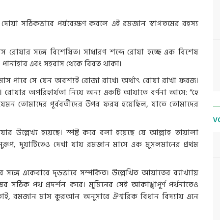
ং দোয়া সঠিকভাবে পর্যবেক্ষণ করলে এই রমজান স্বাগতমের রহস্য
 রোযার সঙ্গে বিশেষিত। সাধারণ শব্দে রোযা হচ্ছে এক বিশেষ
ত আহার, পানাহার এবং সহবাস থেকে বিরত থাকা।
মাস পাবে সে যেন অবশ্যই রোজা রাখে। অর্থাৎ রোযা রাখা ফরজ।
যার। রোযার অপরিহার্যতা নিয়ে অন্য একটি আয়াতে বর্ণনা আসে: “হে
মন তোমাদের পূর্ববর্তীদের উপর ফরয হয়েছিল, যাতে তোমাদের
V
্লেখ্য হয়েছে। স্পষ্ট করে বলা হয়েছে যে আল্লাহ তায়ালা
ূপ, দুয়াটিতেও দেখা যায় রমজান মাসে এক মুসলমানের প্রথম
ে একেবারে দৃড়ভাবে সম্পর্কিত। উল্লেখিত আয়াতের ব্যাখ্যায়
 সঠিক পথ প্রদর্শন করে। মুমিনের সেই আকাঙ্খাপূর্ণ পর্থনাতেও
তাই, রমজান মাস কুরআন অনুসারে ঐশ্বরিক বিধান বিদ্যায় এনে