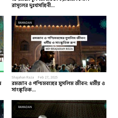
রাসূলের দুঃখসঙ্গিনী...
RAMADAN
Shajahan Raza
Feb 27, 2025
ন
রমজান ও পশ্চিমবঙ্গের মুসলিম জীবন: ধর্মীয় ও
সাংস্কৃতিক...
RAMADAN