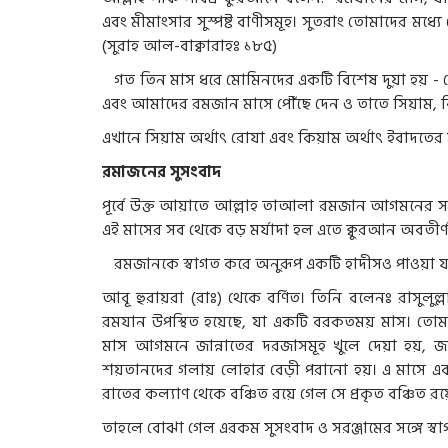
এবং মীমাংসার সুস্পষ্ট বাণীসমূহ। সুতরাং তোমাদের মধ্
(সুরাহ আল-বাক্বারাহঃ ১৮৫)
গত তিন মাস ধরে মোমিনদের একটি বিশেষ দুয়া হয় - 
এবং আমাদের রমজান মাসে পৌঁছে দেন ও তাতে সিয়াম,
এখানে সিয়াম অর্থাৎ রোযা এবং কিয়াম অর্থাৎ ইবাদতের ম
রমাজনের সুসংবাদ
পূর্বে উক্ত আয়াতে আল্লাহ তাআলা রমজান আগমনের 
এই মাসের সব থেকে বড় মর্যাদা হল এতে ক্বুরআন অবতীর্ণ
রমজানকে স্বাগত
করে অনুরূপ
একটি হাদীসও
পাওয়া 
আবূ হুরায়রা (রাঃ) থেকে বর্ণিত। তিনি বলেনঃ রাসুলুল্
রমযান উপস্থিত হয়েছে, যা একটি বরকতময় মাস। তোম
মাস আগমনে জান্নাতের দরজাসমূহ খুলে দেয়া হয়, জা
শয়তানদের গলায় লোহার বেড়ী পরানো হয়। এ মাসে একটি
রাতের কল্যাণ থেকে বঞ্চিত রয়ে গেল সে প্রকৃত বঞ্চিত 
তাহলে বোঝা গেল এরকম সুসংবাদ ও সরঞ্জামের সঙ্গে স্বা