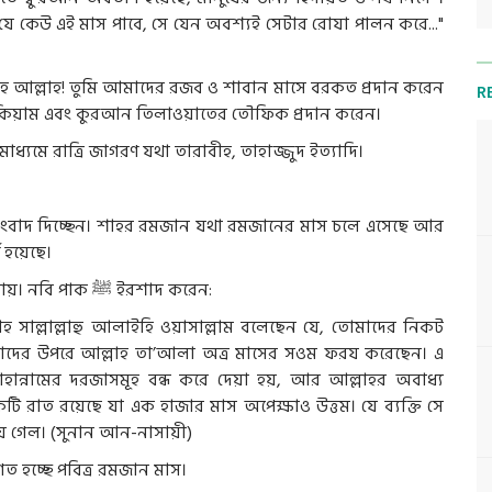
যে যে কেউ এই মাস পাবে, সে যেন অবশ্যই সেটার রোযা পালন করে..."
হে আল্লাহ! তুমি আমাদের রজব ও শাবান মাসে বরকত প্রদান করেন
R
 কিয়াম এবং কুরআন তিলাওয়াতের তৌফিক প্রদান করেন।
াধ্যমে রাত্রি জাগরণ যথা তারাবীহ, তাহাজ্জুদ ইত্যাদি।
সংবাদ দিচ্ছেন। শাহর রমজান যথা রমজানের মাস চলে এসেছে আর
 হয়েছে।
যায
়।
নবি পাক
ﷺ
ইরশাদ
করেন
:
লাহ সাল্লাল্লাহু আলাইহি ওয়াসাল্লাম বলেছেন যে, তোমাদের নিকট
াদের উপরে আল্লাহ তা’আলা অত্র মাসের সওম ফরয করেছেন। এ
হান্নামের দরজাসমূহ বন্ধ করে দেয়া হয়, আর আল্লাহর অবাধ্য
 রাত রয়েছে যা এক হাজার মাস অপেক্ষাও উত্তম। যে ব্যক্তি সে
রয়ে গেল। (সুনান আন-নাসায়ী)
গত হচ্ছে পবিত্র রমজান মাস।