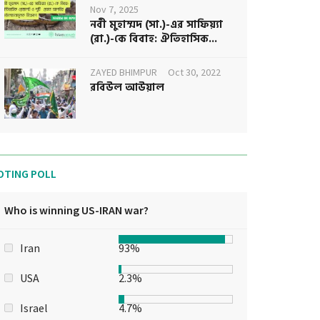
Nov 7, 2025
নবী মুহাম্মদ (সা.)-এর সাফিয়্যা
(রা.)-কে বিবাহ: ঐতিহাসিক...
ZAYED BHIMPUR
Oct 30, 2022
রবিউল আউয়াল
OTING POLL
Who is winning US-IRAN war?
Iran
93%
USA
2.3%
Israel
4.7%