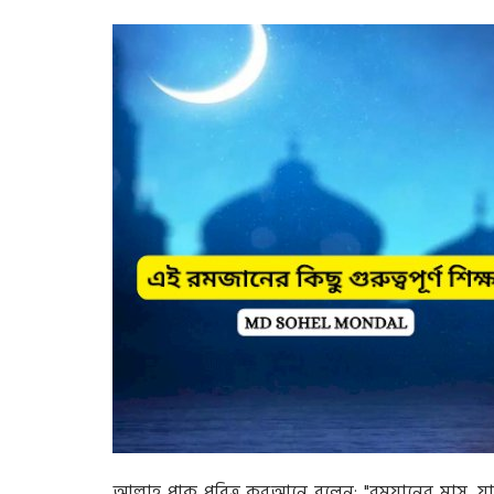
আল্লাহ পাক পবিত্র কুরআনে বলেন: "রমযানের মাস, যাত