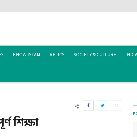
ES
KNOW ISLAM
RELICS
SOCIETY & CULTURE
INDI
P
র্ণ শিক্ষা