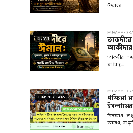
উম্মাহর...
MUHAMMED K
তাকদীরে 
QURAN
আকীদার
‘তাকদীর’ শব্
যা কিছু...
MUHAMMED K
পশ্চিমা ম
CURRENT AFFAIRS
ইসলামের
বিশ্বকাপ—শুধু
আবেগ, সংস্কৃতি