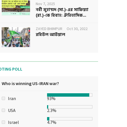
Nov 7, 2025
নবী মুহাম্মদ (সা.)-এর সাফিয়্যা
(রা.)-কে বিবাহ: ঐতিহাসিক...
ZAYED BHIMPUR
Oct 30, 2022
রবিউল আউয়াল
OTING POLL
Who is winning US-IRAN war?
Iran
93%
USA
2.3%
Israel
4.7%