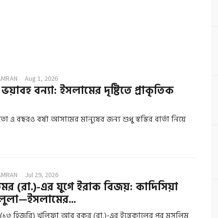
AMRAN
Aug 1, 2026
়াবহ বন্যা: ইসলামের দৃষ্টিতে প্রাকৃতিক
ো এ বছরও বর্ষা আসামের মানুষের জন্য শুধু স্বস্তির বার্তা নিয়ে
AMRAN
Jul 29, 2026
র (রা.)-এর যুগে ইরাক বিজয়: কাদিসিয়া
লুলা—ইসলামের...
ব্দে (১৩ হিজরি) খলিফা আবু বকর (রা.)-এর ইন্তেকালের পর মুসলিম