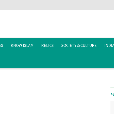
ES
KNOW ISLAM
RELICS
SOCIETY & CULTURE
INDI
P