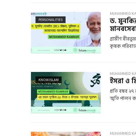
MUHAMMED K
ড. মুনকির
PERSONALITIES
মানবসেব
গ্রামীণ বীরভ
কৃষক পরিবারে
MUHAMMED K
KNOW ISLAM
প্রতি বছর ২
স্মৃতি পালন ক
MUHAMMED K