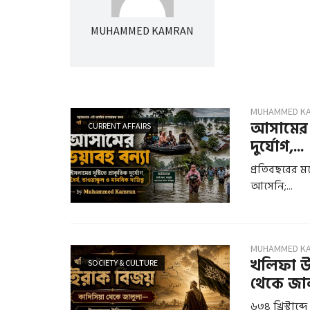
MUHAMMED KAMRAN
MUHAMMED K
আসামের ভয
CURRENT AFFAIRS
দুর্যোগ,...
প্রতিবছরের মত
আসেনি;...
MUHAMMED K
খলিফা উম
SOCIETY & CULTURE
থেকে জা
৬৩৪ খ্রিস্টা