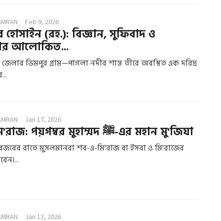
AMRAN
Feb 9, 2026
 হোসাইন (রহ.): বিজ্ঞান, সুফিবাদ ও
ার আলোকিত...
ূম জেলার ভিমপুর গ্রাম—পাগলা নদীর শান্ত তীরে অবস্থিত এক দরিদ্র
...
AMRAN
Jan 17, 2026
ইসরা ও মি'রাজ: পয়গম্বর মুহাম্মদ ﷺ-এর মহান মু'জিযা
৭ রজবের রাতে মুসলমানরা শব-এ-মি'রাজ বা ইসরা ও মি'রাজের
রেন।...
AMRAN
Jan 13, 2026