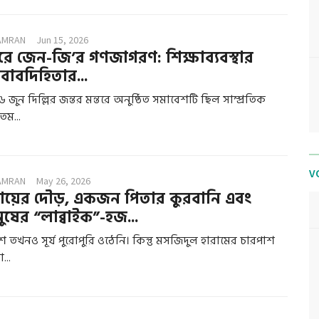
AMRAN
Jun 15, 2026
্তরে জেন-জি’র গণজাগরণ: শিক্ষাব্যবস্থার
াবদিহিতার...
জুন দিল্লির জন্তর মন্তরে অনুষ্ঠিত সমাবেশটি ছিল সাম্প্রতিক
তম...
V
AMRAN
May 26, 2026
য়ের দৌড়, একজন পিতার কুরবানি এবং
ুষের “লাব্বাইক”-হজ...
 তখনও সূর্য পুরোপুরি ওঠেনি। কিন্তু মসজিদুল হারামের চারপাশ
...