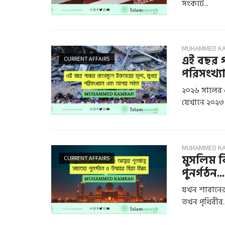
সংকটে...
MUHAMMED K
এই বছর গা
CURRENT AFFAIRS
পরিসংখ্যা
২০২৬ সালের ১
যেখানে ২০২৩ 
MUHAMMED K
মুসলিম বি
CURRENT AFFAIRS
পুনর্গঠন...
যখন শাবানের শ
তখন পৃথিবীর..