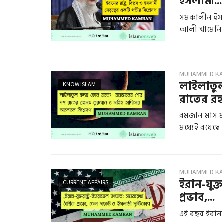
ইসলামী...
সমকালীন ইসলা
আলী খামেনি-
MUHAMMED K
লাইলাতু
KNOW ISLAM
রাতের রহ
রমজান মাস ম
মধ্যেই রয়েছে 
MUHAMMED K
ইরান-যুক্
CURRENT AFFAIRS
প্রভাব,...
এই বছর ইরান-য