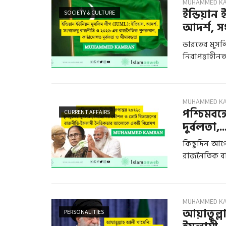
MUHAMMED K
ইন্ডিয়া
SOCIETY & CULTURE
আদর্শ, সং
ভারতের মুস
নিরাপত্তাহীনত
MUHAMMED K
পশ্চিমবঙ্
CURRENT AFFAIRS
দুর্বলতা,..
কিছুদিন আগে,
রাজনৈতিক বাস্
MUHAMMED K
আয়াতুল্লা
PERSONALITIES