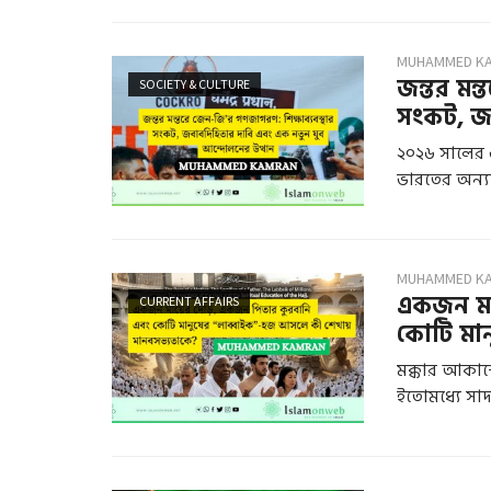
MUHAMMED K
জন্তর মন
SOCIETY & CULTURE
সংকট, জব
২০২৬ সালের ৬ 
ভারতের অন্য
MUHAMMED K
একজন মা
CURRENT AFFAIRS
কোটি মান
মক্কার আকাশে
ইতোমধ্যে সাদা