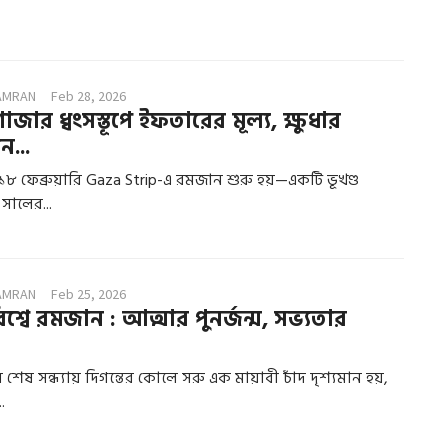
AMRAN
Feb 28, 2026
জার ধ্বংসস্তূপে ইফতারের মূল্য, ক্ষুধার
ন...
৮ ফেব্রুয়ারি Gaza Strip-এ রমজান শুরু হয়—একটি ভূখণ্ড
সালের...
AMRAN
Feb 25, 2026
শ্বে রমজান : আত্মার পুনর্জন্ম, সভ্যতার
েষ সন্ধ্যায় দিগন্তের কোলে সরু এক মায়াবী চাঁদ দৃশ্যমান হয়,
.