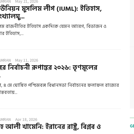
AMRAN
May 21, 2026
ন ইউনিয়ন মুসলিম লীগ (IUML): ইতিহাস,
খ্যালঘু...
লিম রাজনীতির ইতিহাস একদিকে যেমন আবেগ, বিভাজন ও
ার ইতিহাস,...
AMRAN
May 11, 2026
গের নির্বাচনী রূপান্তর ২০২৬: তৃণমূলের
.
 ৪ মে ঘোষিত পশ্চিমবঙ্গ বিধানসভা নির্বাচনের ফলাফল রাজ্যের
তবতায়...
AMRAN
Apr 18, 2026
হ আলী খামেনি: ইরানের রাষ্ট্র, বিপ্লব ও
G