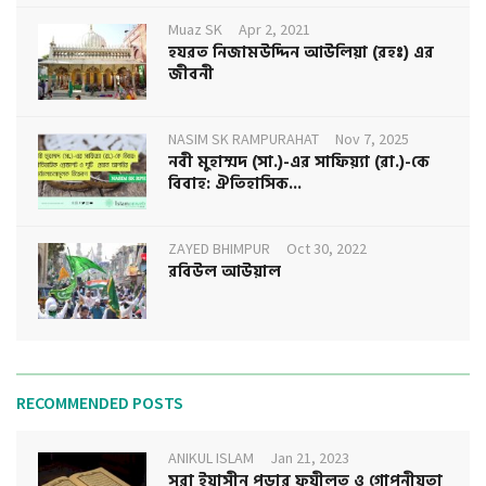
Muaz SK
Apr 2, 2021
হযরত নিজামউদ্দিন আউলিয়া (রহঃ) এর
জীবনী
NASIM SK RAMPURAHAT
Nov 7, 2025
নবী মুহাম্মদ (সা.)-এর সাফিয়্যা (রা.)-কে
বিবাহ: ঐতিহাসিক...
ZAYED BHIMPUR
Oct 30, 2022
রবিউল আউয়াল
RECOMMENDED POSTS
ANIKUL ISLAM
Jan 21, 2023
সূরা ইয়াসীন পড়ার ফযীলত ও গোপনীয়তা