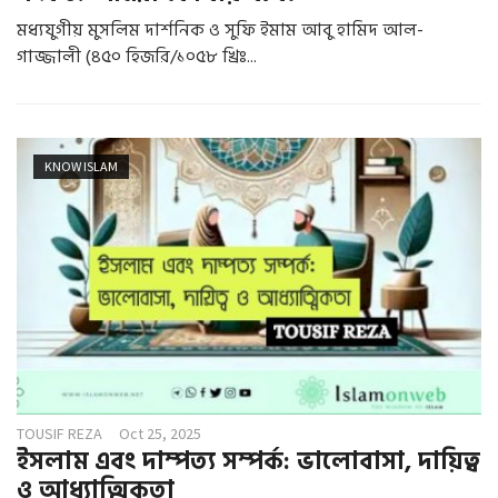
মধ্যযুগীয় মুসলিম দার্শনিক ও সুফি ইমাম আবু হামিদ আল-
গাজ্জালী (৪৫০ হিজরি/১০৫৮ খ্রিঃ...
KNOW ISLAM
TOUSIF REZA
Oct 25, 2025
ইসলাম এবং দাম্পত্য সম্পর্ক: ভালোবাসা, দায়িত্ব
ও আধ্যাত্মিকতা