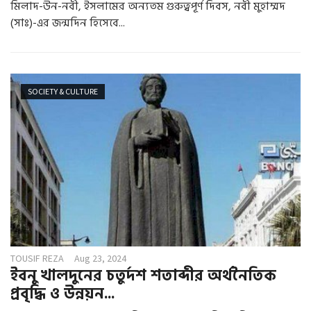
মিলাদ-উন-নবী, ইসলামের অন্যতম গুরুত্বপূর্ণ দিবস, নবী মুহাম্মদ
(সাঃ)-এর জন্মদিন হিসেবে...
SOCIETY & CULTURE
TOUSIF REZA
Aug 23, 2024
ইবনু খালদুনের চতুর্দশ শতাব্দীর অর্থনৈতিক
প্রবৃদ্ধি ও উন্নয়ন...