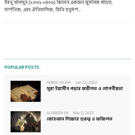
ইবনু খালদুন (১৩৩২-১৪০৬) ছিলেন একজন মুসলিম পণ্ডিত,
দার্শনিক, এবং ঐতিহাসিক, যিনি চতুর্দশ...
POPULAR POSTS
ANIKUL ISLAM
Jan 21, 2023
সূরা ইয়াসীন পড়ার ফযীলত ও গোপনীয়তা
ALAMEEN SK
Mar 5, 2023
কোরআন শিক্ষার গুরুত্ব ও ফজিলত