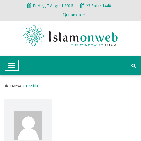
Friday, 7 August 2026
23 Safar 1448
Bangla
T
o
g
Home
Profile
g
l
e
N
a
v
i