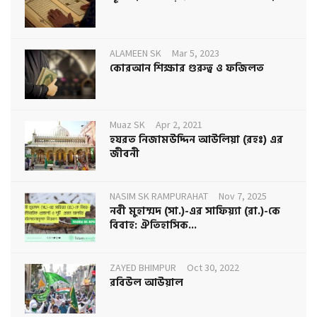
ALAMEEN SK
Mar 5, 2023
কোরআন শিক্ষার গুরুত্ব ও ফজিলত
Muaz SK
Apr 2, 2021
হযরত নিজামউদ্দিন আউলিয়া (রহঃ) এর
জীবনী
NASIM SK RAMPURAHAT
Nov 7, 2025
নবী মুহাম্মদ (সা.)-এর সাফিয়্যা (রা.)-কে
বিবাহ: ঐতিহাসিক...
ZAYED BHIMPUR
Oct 30, 2022
রবিউল আউয়াল