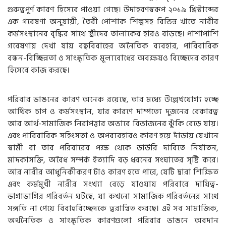
গুরুত্বপূর্ণ কারণ হিসেবে পাওয়া গেছে। উদাহরণস্বরূপ ২০১৯ খ্রিস্টাব্দের
এক গবেষণা অনুযায়ী, তৈরী পোশাক শিল্পসহ বিভিন্ন খাতে নারীর
কর্মসংস্থানের বৃদ্ধির সাথে স্ত্রীদের তালাকের হারও বাড়ছে। পাশাপাশি
গবেষণায় দেখা যায় বহুবিবাহের অনৈতিক ব্যবহার, পারিবারিক
বন্ধন-বিচ্ছিন্নতা ও সাংস্কৃতিক মূল্যবোধের অবক্ষয়ও বিচ্ছেদের কারণ
হিসেবে কাজ করছে।
পরিবার ভাঙনের কারণ অনেক রয়েছে, তার মধ্যে উল্লেখযোগ্য হচ্ছে
আর্থিক চাপ ও কর্মসংস্থান, যার কারণে দাম্পত্যে দুজনের বেকারত্ব
আর আর্থ-সামাজিক নিরাপত্তার অভাবে বিভাজনের ঝুঁকি বেড়ে যায়।
এবং পারিবারিক সহিংসতা ও অপব্যবহারও কারণ হয়ে দাঁড়ায় যেখানে
স্বামী বা তার পরিবারের পক্ষ থেকে ডাউরি দাবিতে নির্যাতন,
মাদকাসক্তি, অবৈধ সম্পর্ক ইত্যাদি বড় ধরনের সংঘাতের সৃষ্টি করে।
আর নারীর আধুনিকীকরণ টাও কারণ হতে পারে, যেটি দ্বারা শিক্ষিত
এবং কর্মমুখী নারীর সংখ্যা বেড়ে যাওয়ায় পরিবারে দায়িত্ব-
ভাগাভাগির পরিবর্তন ঘটছে, যা কখনো সামাজিক পরিবর্তনের সাথে
সঙ্গতি না পেয়ে বিবাহবিচ্ছেদকে ত্বরান্বিত করছে। এই সব সামাজিক,
অর্থনৈতিক ও সাংস্কৃতিক কারণগুলো পরিবার ভাঙনে অবদান