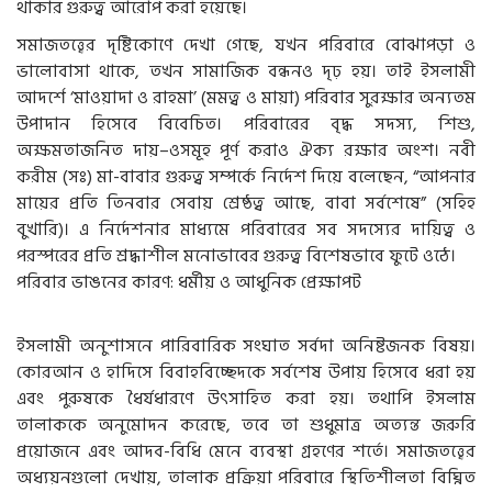
থাকার গুরুত্ব আরোপ করা হয়েছে।
সমাজতত্ত্বের দৃষ্টিকোণে দেখা গেছে, যখন পরিবারে বোঝাপড়া ও
ভালোবাসা থাকে, তখন সামাজিক বন্ধনও দৃঢ় হয়। তাই ইসলামী
আদর্শে ‘মাওয়াদা ও রাহমা’ (মমত্ব ও মায়া) পরিবার সুরক্ষার অন্যতম
উপাদান হিসেবে বিবেচিত। পরিবারের বৃদ্ধ সদস্য, শিশু,
অক্ষমতাজনিত দায়–ওসমূহ পূর্ণ করাও ঐক্য রক্ষার অংশ। নবী
করীম (সঃ) মা-বাবার গুরুত্ব সম্পর্কে নির্দেশ দিয়ে বলেছেন, “আপনার
মায়ের প্রতি তিনবার সেবায় শ্রেষ্ঠত্ব আছে, বাবা সর্বশেষে” (সহিহ
বুখারি)। এ নির্দেশনার মাধ্যমে পরিবারের সব সদস্যের দায়িত্ব ও
পরস্পরের প্রতি শ্রদ্ধাশীল মনোভাবের গুরুত্ব বিশেষভাবে ফুটে ওঠে।
পরিবার ভাঙনের কারণ: ধর্মীয় ও আধুনিক প্রেক্ষাপট
ইসলামী অনুশাসনে পারিবারিক সংঘাত সর্বদা অনিষ্টজনক বিষয়।
কোরআন ও হাদিসে বিবাহবিচ্ছেদকে সর্বশেষ উপায় হিসেবে ধরা হয়
এবং পুরুষকে ধৈর্যধারণে উৎসাহিত করা হয়। তথাপি ইসলাম
তালাককে অনুমোদন করেছে, তবে তা শুধুমাত্র অত্যন্ত জরুরি
প্রয়োজনে এবং আদব-বিধি মেনে ব্যবস্থা গ্রহণের শর্তে। সমাজতত্ত্বের
অধ্যয়নগুলো দেখায়, তালাক প্রক্রিয়া পরিবারে স্থিতিশীলতা বিঘ্নিত