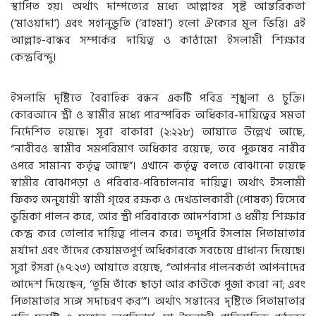
স্থাপিত হয়। অর্থাৎ দাম্পত্যের মধ্যে আল্লাহর সৃষ্ট আন্তরিকতা
(‘মাওয়াদা’) এবং সহানুভূতি (‘রাহমা’) হলো ঐক্যের মূল ভিত্তি। এই
আল্লাহ-বান্ধব সম্পর্কের দায়িত্ব ও কাঠামো ইসলামী শিক্ষার
কেন্দ্রবিন্দু।
ইসলামি দৃষ্টিতে বৈবাহিক বন্ধন একটি পবিত্র শৃঙ্খলা ও চুক্তি।
কোরআনে স্ত্রী ও স্বামীর মধ্যে পারস্পরিক অধিকার-দায়িত্বের সমতা
নির্দেশিত হয়েছে। সূরা বাকারা (২:২২৮) আয়াতে উল্লেখ আছে,
“নারীরও স্বামীর সমপরিমাণ অধিকার রয়েছে, তবে পুরুষের নারীর
ওপরে সামান্য কর্তৃত্ব আছে”। এখানে কর্তৃত্ব বলতে বোঝানো হয়েছে
স্বামীর বোঝাপড়া ও পরিবার-পরিচালনার দায়িত্ব। অর্থাৎ ইসলামী
ফিকহ অনুযায়ী স্বামী গৃহের রক্ষক ও দেখভালকারী (পোষক) হিসেবে
ভূমিকা পালন করে, আর স্ত্রী পরিবারকে আদর্শবাসা ও ধর্মীয় শিক্ষার
কেন্দ্র করে তোলার দায়িত্ব পালন করে। তদুপরি ইসলাম পিতামাতার
মর্যাদা এবং তাঁদের কেয়ামতপূর্ণ অধিকারকে সবচেয়ে প্রাধান্য দিয়েছে।
সুরা ইসরা (১৭:২৩) আয়াতে রয়েছে, “আপনার পালনকর্তা আপনাদের
আদেশ দিয়েছেন, ‘তুমি তাঁকে ছাড়া আর কাউকে পূজা করো না; এবং
পিতামাতার সঙ্গে সদাচরণ কর’”। অর্থাৎ সন্তানের দৃষ্টিতে পিতামাতার