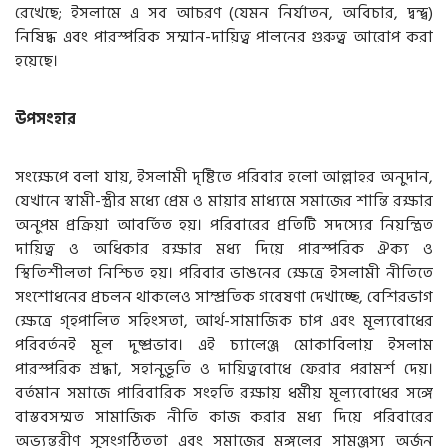
রেখেছে; ইসলামে এ সব আচরণ (যেমন নির্যাতন, অবিচার, দ্বন্দ্ব)
নিষিদ্ধ এবং পারস্পরিক সম্মান-দায়িত্ব পালনের গুরুত্ব আরোপ করা
হয়েছে।
উপসংহার
সংক্ষেপে বলা যায়, ইসলামী দৃষ্টিতে পরিবার হলো আল্লাহর অনুদান,
যেখানে স্বামী-স্ত্রীর মধ্যে প্রেম ও মায়ার মাধ্যমে সমাজের শান্তি রক্ষার
অনুপম প্রক্রিয়া আবর্তিত হয়। পরিবারের প্রতিটি সদস্যের নিয়ন্ত্রিত
দায়িত্ব ও অধিকার রক্ষার মধ্য দিয়ে পারস্পরিক ঐক্য ও
স্থিতিশীলতা নিশ্চিত হয়। পরিবার ভাঙনের ক্ষেত্রে ইসলামী নীতিতে
সংশোধনের প্রচলন থাকলেও সাম্প্রতিক গবেষণা দেখাচ্ছে, বেশিরভাগ
ক্ষেত্রে গৃহপালিত সহিংসতা, আর্থ-সামাজিক চাপ এবং মূল্যবোধের
পরিবর্তনই মূল দুষ্প্রভাব। এই চ্যালেঞ্জ মোকাবিলায় ইসলাম
পারস্পরিক শ্রদ্ধা, সহানুভূতি ও দায়িত্ববোধে ফেরার পরামর্শ দেয়।
বর্তমান সমাজে পারিবারিক সংহতি রক্ষায় ধর্মীয় মূল্যবোধের সঙ্গে
বাস্তবসম্মত সামাজিক নীতি কাজ করার মধ্য দিয়ে পরিবারের
অভ্যন্তরীণ সুসংগঠিততা এবং সমাজের মঙ্গলের সামঞ্জস্য অর্জন