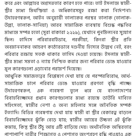
করে এবং আল্লাহর অপ্রসন্নতার কারণ হতে পারে। তাই ইসলামে স্বামী-
স্ত্রীর মধ্যে মিথস্ক্রিয়া ও অধিকারসমূহ রক্ষা করা নির্দেশনা।
উদাহরণস্বরূপ, আইন অনুযায়ী তালাকের পরস্থর তালাক (তালাক-
উল্লা, তালাক-সানিয়া) আরব সামাজিক ব্যবস্থায় বিশুদ্ধ পদ্ধতির
মাধ্যমে সম্পন্ন হতো (সূরা বাকারা ২:২২৯), যেখানে পুনর্মিলনের সুযোগ
ছিল। হাদিসে পরিবারবর্হিভাব, পরকীয়া, কিংবা স্ত্রীর প্রতি
অবমাননাকর আচরণ কঠোরভাবে দণ্ডনীয় হিসেবে উল্লেখ নেই, বরং
পরিবার রক্ষায় সতর্ক থাকার তাগিদ দেওয়া হয়েছে। ইসলাম স্বামী-
স্ত্রীর মধ্যে সমতা ও ন্যায় নিশ্চিত করার জন্য পরিবার ভেঙে যাওয়ার
মূল কারণগুলো এড়ানোর পরামর্শ দিয়েছে।
আধুনিক সমাজতত্ত্বের বিশ্লেষণে দেখা যায় যে পরস্পরবিরোধ, আর্থ-
সামাজিক চাপে পরিবার ভেঙে যাওয়ার প্রবণতা বৃদ্ধি পাচ্ছে।
উদাহরণস্বরূপ, এক গবেষণা তুলে ধরে যে বাংলাদেশের
বিবাহবিচ্ছেদের প্রধান কারণগুলোর মধ্যে রয়েছে ডাউরি দাবিতে
সহিংসতা, স্বামীর নেশা ও অন্য মহিলার সঙ্গে অনৈতিক সম্পর্ক
ইত্যাদি। বিভিন্ন গবেষণায় দেখা যায় স্বামী বা স্ত্রীর বেকারত্ব বাড়লে
বিবাহবিচ্ছেদের ঝুঁকি বেড়ে যায়; স্বামীর আয়ের উচ্চতা এই ঝুঁকি
কমায়, কিন্তু স্ত্রীর উঁচু আয় এটি বাড়িয়ে দেয়। অর্থনৈতিক অস্থিরতার
পাশাপাশি নারীর শিক্ষাগত ও পেশাগত অংশগ্রহণ বৃদ্ধি পাওয়াও এক