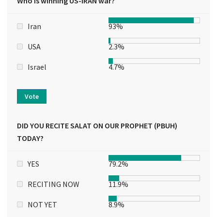
Who is winning US-IRAN war?
Iran
93%
USA
2.3%
Israel
4.7%
Vote
DID YOU RECITE SALAT ON OUR PROPHET (PBUH)
TODAY?
YES
79.2%
RECITING NOW
11.9%
NOT YET
8.9%