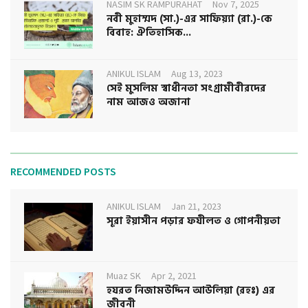
NASIM SK RAMPURAHAT
Nov 7, 2025
নবী মুহাম্মদ (সা.)-এর সাফিয়্যা (রা.)-কে
বিবাহ: ঐতিহাসিক...
ANIKUL ISLAM
Aug 13, 2023
সেই মুসলিম স্বাধীনতা সংগ্রামীবীরদের
নাম আজও অজানা
RECOMMENDED POSTS
ANIKUL ISLAM
Jan 21, 2023
সূরা ইয়াসীন পড়ার ফযীলত ও গোপনীয়তা
Muaz SK
Apr 2, 2021
হযরত নিজামউদ্দিন আউলিয়া (রহঃ) এর
জীবনী