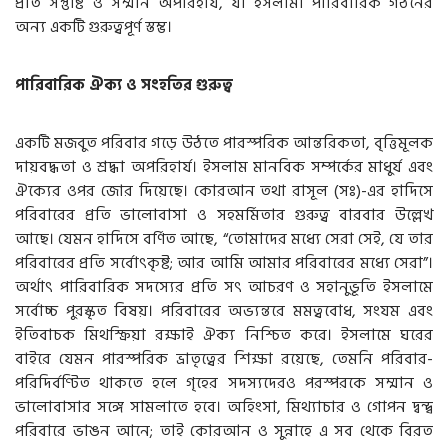
প্রতি সন্তুষ্টি ও সম্মান অপরিহার্য, যা ইসলামী পারিবারিক গঠনের
অন্য একটি গুরুত্বপূর্ণ স্তম্ভ।
পারিবারিক ঐক্য ও সংহতির গুরুত্ব
একটি মজবুত পরিবার গড়ে উঠতে পারস্পরিক আন্তরিকতা, বৃত্তিমূলক
দায়বদ্ধতা ও শ্রদ্ধা অপরিহার্য। ইসলাম মানবিক সম্পর্কের মাধুর্য এবং
ঐক্যের ওপর জোর দিয়েছে। কোরআন তথা রাসূল (সঃ)-এর হাদিসে
পরিবারের প্রতি ভালোবাসা ও সহমর্মিতার গুরুত্ব বারবার উল্লেখ
আছে। যেমন হাদিসে বর্ণিত আছে, “তোমাদের মধ্যে সেরা সেই, যে তার
পরিবারের প্রতি সর্বোৎকৃষ্ট; আর আমি আমার পরিবারের মধ্যে সেরা”।
অর্থাৎ পারিবারিক সদস্যের প্রতি সৎ আচরণ ও সহানুভূতি ইসলামে
সর্বোচ্চ পুরস্কৃত বিষয়। পরিবারের অভ্যন্তরে মমত্ববোধ, সংযম এবং
ইতিবাচক মিথস্ক্রিয়া রক্ষাই ঐক্য নিশ্চিত করে। ইসলামে ঘরের
বাইরে যেমন পারস্পরিক ভ্রাতৃত্বের শিক্ষা রয়েছে, তেমনি পরিবার-
পরিদির্বণ্টিত থাকতে হলে গৃহের সদস্যদেরও পরস্পরকে সম্মান ও
ভালোবাসার সঙ্গে সামলাতে হবে। অহিংসা, মিথ্যাচার ও গোপন দ্বন্দ্ব
পরিবারে ভাঙন আনে; তাই কোরআন ও সুন্নাহে এ সব থেকে বিরত