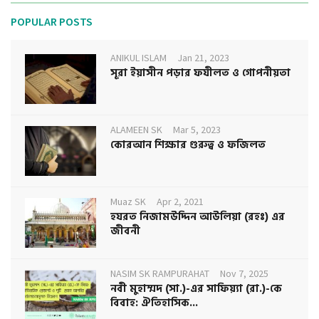
POPULAR POSTS
ANIKUL ISLAM
Jan 21, 2023
সূরা ইয়াসীন পড়ার ফযীলত ও গোপনীয়তা
ALAMEEN SK
Mar 5, 2023
কোরআন শিক্ষার গুরুত্ব ও ফজিলত
Muaz SK
Apr 2, 2021
হযরত নিজামউদ্দিন আউলিয়া (রহঃ) এর
জীবনী
NASIM SK RAMPURAHAT
Nov 7, 2025
নবী মুহাম্মদ (সা.)-এর সাফিয়্যা (রা.)-কে
বিবাহ: ঐতিহাসিক...