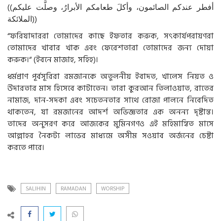
((أفطر عندكم الصائمون، وأكلَ طعامكم الأبرارُ، وصلَّت عليكم
الملائكة))
“ফরিযাদাররা তোমাদের কাছে ইফতার করুক, সৎকার্যপরায়ণরা
তোমাদের খাবার খাক এবং ফেরেশতারা তোমাদের জন্য দোয়া
করুক।“ (ইবনে মাজাহ, সহিহ)।
ধর্মপ্রাণ পূর্বসূরিরা রমজানকে অতুলনীয় ইবাদত, খালেস নিয়ত ও
উদারতার মাস হিসেবে কাটাতেন। তারা কুরআন তিলাওয়াত, রাতের
নামাজ, দান-সদকা এবং সচেতনতার সাথে রোজা পালনে নিবেদিত
থাকতেন, যা রমজানের আদর্শ অভিজ্ঞতার এক অনন্য দৃষ্টান্ত।
তাদের অনুসরণ করে আজকের মুমিনগণও এই মহিমান্বিত মাসে
আল্লাহর নৈকট্য লাভের মাধ্যমে অসীম সওয়াব অর্জনের চেষ্টা
করতে পারে।
SALIHIN
RAMADAN
WORSHIP