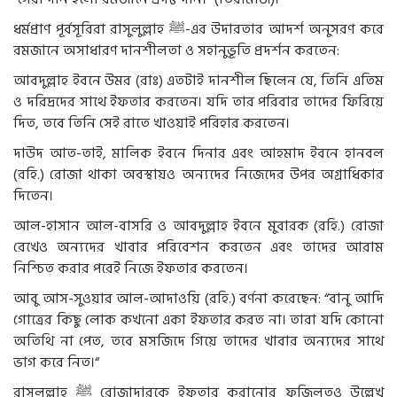
ধর্মপ্রাণ পূর্বসূরিরা রাসুলুল্লাহ ﷺ-এর উদারতার আদর্শ অনুসরণ করে
রমজানে অসাধারণ দানশীলতা ও সহানুভূতি প্রদর্শন করতেন:
আবদুল্লাহ ইবনে উমর (রাঃ) এতটাই দানশীল ছিলেন যে, তিনি এতিম
ও দরিদ্রদের সাথে ইফতার করতেন। যদি তার পরিবার তাদের ফিরিয়ে
দিত, তবে তিনি সেই রাতে খাওয়াই পরিহার করতেন।
দাউদ আত-তাই, মালিক ইবনে দিনার এবং আহমাদ ইবনে হানবল
(রহি.) রোজা থাকা অবস্থায়ও অন্যদের নিজেদের উপর অগ্রাধিকার
দিতেন।
আল-হাসান আল-বাসরি ও আবদুল্লাহ ইবনে মুবারক (রহি.) রোজা
রেখেও অন্যদের খাবার পরিবেশন করতেন এবং তাদের আরাম
নিশ্চিত করার পরেই নিজে ইফতার করতেন।
আবু আস-সুওয়ার আল-আদাওয়ি (রহি.) বর্ণনা করেছেন: “বানু আদি
গোত্রের কিছু লোক কখনো একা ইফতার করত না। তারা যদি কোনো
অতিথি না পেত, তবে মসজিদে গিয়ে তাদের খাবার অন্যদের সাথে
ভাগ করে নিত।“
রাসুলুল্লাহ ﷺ রোজাদারকে ইফতার করানোর ফজিলতও উল্লেখ