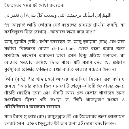
ইফতারের সময় এই দোয়া করতেন:
اللهمَّ إني أسألك برحمتك التي وسعت كلَّ شيء أن تغفر لي
“হে আল্লাহ! আমি তোমার সেই রহমতের মাধ্যমে প্রার্থনা করছি, যা
সবকিছুকে ঘিরে রেখেছে—আমাকে ক্ষমা করে দাও।“
আবু নুয়াইম (রহি.) বর্ণনা করেছেন যে, আবু হুরায়রা (রাঃ) এবং তার
সঙ্গীরা নিজেদের রোজা distractions থেকে রক্ষা করার জন্য
মসজিদে অবস্থান করতেন। তারা এমন কিছু এড়িয়ে চলতেন, যা
রোজার সওয়াব কমিয়ে দিতে পারে। এটি প্রমাণ করে যে, ধর্মপ্রাণ
পূর্বসূরিরা রোজার ফজিলত রক্ষা করতে অত্যন্ত সচেতন ছিলেন।
তিনি (রহি.) তাঁর খাদ্যগ্রহণে অত্যন্ত সাধাসিধা ছিলেন। এক বর্ণনায়
এসেছে: “আমার কাছে ছিল পনেরোটি খেজুর—পাঁচটি ইফতারের জন্য,
পাঁচটি সেহরির জন্য এবং পাঁচটি অন্য এক বেলার খাবারের জন্য
সংরক্ষিত ছিল।“ এটি দেখায় যে, তিনি খাদ্যগ্রহণে সংযম ও
পরিমিতিবোধ অবলম্বন করতেন।
সা’দ ইবনে মু’আয (রাঃ) রাসুলুল্লাহ ﷺ-কে ইফতারের জন্য আপ্যায়ন
করেছিলেন। এতে রাসুলুল্লাহ ﷺ তার জন্য এই দোয়া করেছিলেন: