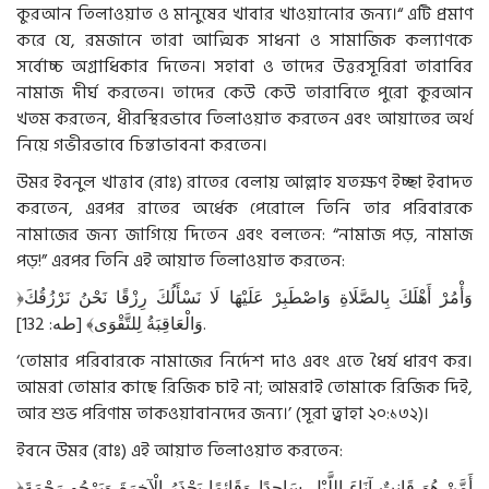
কুরআন তিলাওয়াত ও মানুষের খাবার খাওয়ানোর জন্য।“ এটি প্রমাণ
করে যে, রমজানে তারা আত্মিক সাধনা ও সামাজিক কল্যাণকে
সর্বোচ্চ অগ্রাধিকার দিতেন। সহাবা ও তাদের উত্তরসূরিরা তারাবির
নামাজ দীর্ঘ করতেন। তাদের কেউ কেউ তারাবিতে পুরো কুরআন
খতম করতেন, ধীরস্থিরভাবে তিলাওয়াত করতেন এবং আয়াতের অর্থ
নিয়ে গভীরভাবে চিন্তাভাবনা করতেন।
উমর ইবনুল খাত্তাব (রাঃ) রাতের বেলায় আল্লাহ যতক্ষণ ইচ্ছা ইবাদত
করতেন, এরপর রাতের অর্ধেক পেরোলে তিনি তার পরিবারকে
নামাজের জন্য জাগিয়ে দিতেন এবং বলতেন: “নামাজ পড়, নামাজ
পড়!” এরপর তিনি এই আয়াত তিলাওয়াত করতেন:
﴿وَأْمُرْ أَهْلَكَ بِالصَّلَاةِ وَاصْطَبِرْ عَلَيْهَا لَا نَسْأَلُكَ رِزْقًا نَحْنُ نَرْزُقُكَ
وَالْعَاقِبَةُ لِلتَّقْوَى﴾ [طه: 132].
‘তোমার পরিবারকে নামাজের নির্দেশ দাও এবং এতে ধৈর্য ধারণ কর।
আমরা তোমার কাছে রিজিক চাই না; আমরাই তোমাকে রিজিক দিই,
আর শুভ পরিণাম তাকওয়াবানদের জন্য।’ (সূরা ত্বাহা ২০:১৩২)।
ইবনে উমর (রাঃ) এই আয়াত তিলাওয়াত করতেন:
﴿أَمَّنْ هُوَ قَانِتٌ آنَاءَ اللَّيْلِ سَاجِدًا وَقَائِمًا يَحْذَرُ الْآخِرَةَ وَيَرْجُو رَحْمَةَ