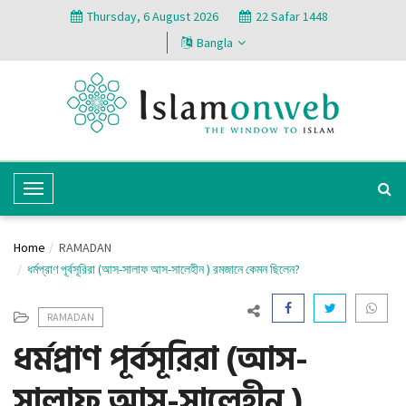
Thursday, 6 August 2026
22 Safar 1448
Bangla
T
o
g
Home
RAMADAN
g
ধর্মপ্রাণ পূর্বসূরিরা (আস-সালাফ আস-সালেহীন ) রমজানে কেমন ছিলেন?
l
e
RAMADAN
N
ধর্মপ্রাণ পূর্বসূরিরা (আস-
a
v
সালাফ আস-সালেহীন )
i