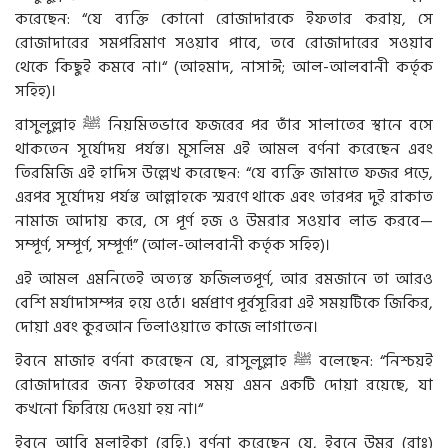
করেছেন: “যে ব্যক্তি কোনো রোজাদারকে ইফতার করায়, সে
রোজাদারের সমপরিমাণ সওয়াব পাবে, তবে রোজাদারের সওয়াব
থেকে কিছুই কমবে না।“ (আহমাদ, নাসাঈ; আল-আলবানী কর্তৃক
সহিহ)।
রাসুলুল্লাহ ﷺ নিয়মিতভাবে ফজরের পর তাঁর সালাতের স্থানে বসে
থাকতেন সূর্যোদয় পর্যন্ত। মুসলিম এই আমল বর্ণনা করেছেন এবং
তিরমিজি এই হাদিস উল্লেখ করেছেন: “যে ব্যক্তি জামাতে ফজর পড়ে,
এরপর সূর্যোদয় পর্যন্ত আল্লাহকে স্মরণে থাকে এবং তারপর দুই রাকাত
নামাজ আদায় করে, সে পূর্ণ হজ ও উমরার সওয়াব লাভ করবে—
সম্পূর্ণ, সম্পূর্ণ, সম্পূর্ণ!” (আল-আলবানী কর্তৃক সহিহ)।
এই আমল এমনিতেই অত্যন্ত ফজিলতপূর্ণ, আর রমজানে তা আরও
বেশি মর্যাদাসম্পন্ন হয়ে ওঠে। ধর্মপ্রাণ পূর্বসূরিরা এই সময়টিকে জিকির,
দোয়া এবং কুরআন তিলাওয়াতে কাজে লাগাতেন।
ইবনে মাজাহ বর্ণনা করেছেন যে, রাসুলুল্লাহ ﷺ বলেছেন: “নিশ্চয়ই
রোজাদারের জন্য ইফতারের সময় এমন একটি দোয়া রয়েছে, যা
কখনো ফিরিয়ে দেওয়া হয় না।“
ইবনে আবি মুলাইকা (রহি.) বর্ণনা করেছেন যে, ইবনে উমর (রাঃ)