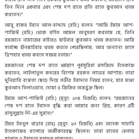
তিন দিনে একবার এবং শেষ দশ রাতে প্রতি রাতে কুরআন খতম
করতেন।“
আবু বাকর ইবনে আল-হাদ্দাদ (রহি.) বলেন: “আমি ইমাম আশ-
শাফিঈ (রহি.) থেকে বর্ণিত আমল অনুসরণ করতাম যে, তিনি
রমজানে নামাজের বাইরেও ষাটবার কুরআন খতম করতেন। আমি
সর্বোচ্চ ঊনষাটবার খতম করতে পেরেছিলাম, আর অন্যান্য মাসে
ত্রিশবার খতম করতে সক্ষম হতাম।“
রমজানের শেষ দশ রাতে ধর্মপ্রাণ পূর্বসূরিরা মসজিদে ইতেকাফ
করতেন, লাইলাতুল কদরের বিশেষ বরকত লাভের আশায়। তারা
দুনিয়াবি ব্যস্ততা ছেড়ে দিয়ে গভীর ইবাদতে নিমগ্ন হতেন, যার মধ্যে
কুরআন তিলাওয়াত, দোয়া ও জিকির অন্তর্ভুক্ত ছিল।
ইমাম আশ-শাফিঈ (রহি.) (মৃত্যু: ২০৪ হিজরি) বলেন: “রমজানের
শেষ দশ রাতে ইবাদত বৃদ্ধি করা আমার জন্য প্রিয়, কারণ এটি
রাসুলুল্লাহ ﷺ-এর সুন্নাত।“
উমর ইবনুল খাত্তাব (রাঃ) (মৃত্যু: ২৩ হিজরি) এবং অনেক সাহাবি
ইতেকাফের ব্যাপারে অঙ্গীকারবদ্ধ ছিলেন। তারা রাতের বেলায়
সালাত ও ইবাদতে মশগুল থাকতেন।