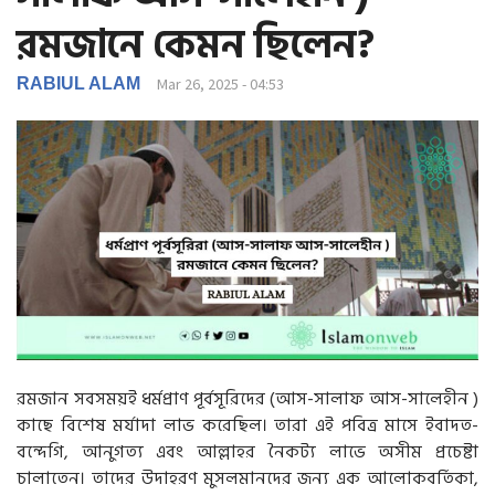
g
রমজানে কেমন ছিলেন?
a
t
i
RABIUL ALAM
Mar 26, 2025 - 04:53
o
n
রমজান সবসময়ই ধর্মপ্রাণ পূর্বসূরিদের (আস-সালাফ আস-সালেহীন )
কাছে বিশেষ মর্যাদা লাভ করেছিল। তারা এই পবিত্র মাসে ইবাদত-
বন্দেগি, আনুগত্য এবং আল্লাহর নৈকট্য লাভে অসীম প্রচেষ্টা
চালাতেন। তাদের উদাহরণ মুসলমানদের জন্য এক আলোকবর্তিকা,