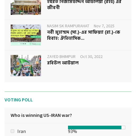
হযরত নিজামউদ্দিন আউলিয়া (রহঃ) এর
জীবনী
NASIM SK RAMPURAHAT
Nov 7, 2025
নবী মুহাম্মদ (সা.)-এর সাফিয়্যা (রা.)-কে
বিবাহ: ঐতিহাসিক...
ZAYED BHIMPUR
Oct 30, 2022
রবিউল আউয়াল
VOTING POLL
Who is winning US-IRAN war?
Iran
93%