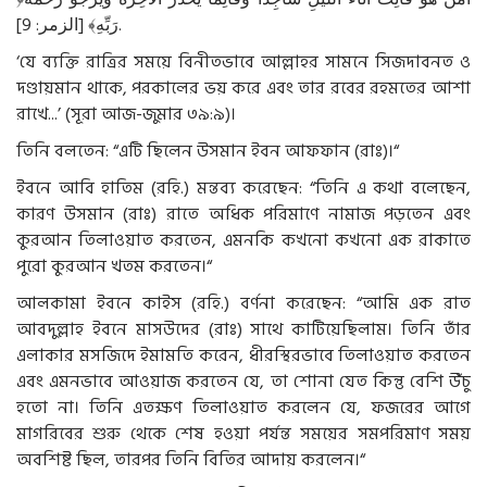
رَبِّهِ﴾ [الزمر: 9].
‘যে ব্যক্তি রাত্রির সময়ে বিনীতভাবে আল্লাহর সামনে সিজদাবনত ও
দণ্ডায়মান থাকে, পরকালের ভয় করে এবং তার রবের রহমতের আশা
রাখে...’ (সূরা আজ-জুমার ৩৯:৯)।
তিনি বলতেন: “এটি ছিলেন উসমান ইবন আফফান (রাঃ)।“
ইবনে আবি হাতিম (রহি.) মন্তব্য করেছেন: “তিনি এ কথা বলেছেন,
কারণ উসমান (রাঃ) রাতে অধিক পরিমাণে নামাজ পড়তেন এবং
কুরআন তিলাওয়াত করতেন, এমনকি কখনো কখনো এক রাকাতে
পুরো কুরআন খতম করতেন।“
আলকামা ইবনে কাইস (রহি.) বর্ণনা করেছেন: “আমি এক রাত
আবদুল্লাহ ইবনে মাসউদের (রাঃ) সাথে কাটিয়েছিলাম। তিনি তাঁর
এলাকার মসজিদে ইমামতি করেন, ধীরস্থিরভাবে তিলাওয়াত করতেন
এবং এমনভাবে আওয়াজ করতেন যে, তা শোনা যেত কিন্তু বেশি উঁচু
হতো না। তিনি এতক্ষণ তিলাওয়াত করলেন যে, ফজরের আগে
মাগরিবের শুরু থেকে শেষ হওয়া পর্যন্ত সময়ের সমপরিমাণ সময়
অবশিষ্ট ছিল, তারপর তিনি বিতির আদায় করলেন।“