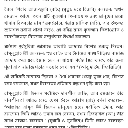
ইবনে শিহাব আজ-যুহরি (রহি.) (মৃত্যু: ১২৪ হিজরি) বলতেন: “যখন
রমজান আসে, তখন এটি কুরআন তিলাওয়াত এবং মানুষের মধ্যে
খাবার বিতরণের মাস।“ একইভাবে, ইমাম মালিক (রহি.), তার উচ্চতর
জ্ঞানগত মর্যাদা থাকা সত্ত্বেও, এই পবিত্র মাসে কুরআন তিলাওয়াত ও
দানশীলতায় নিজেকে সম্পূর্ণভাবে উৎসর্গ করতেন।
ধর্মপ্রাণ পূর্বসূরিরা জামাতে তারাবি আদায়ে বিশেষ গুরুত্ব দিতেন।
রাসুলুল্লাহ ﷺ বলেছেন: “যে ব্যক্তি তার ইমামের সাথে দাঁড়িয়ে নামাজ
আদায় করে এবং ইমাম চলে না যাওয়া পর্যন্ত স্থির থাকে, তার জন্য
পুরো রাত নামাজ পড়ার সওয়াব লেখা হয়।“ (আবু দাউদ, তিরমিজি)।
এই হাদিসটি নামাজে স্থিরতা ও ধৈর্য ধারণের গুরুত্ব তুলে ধরে, বিশেষ
করে রমজানে, যখন ইবাদতের প্রতিদান বহুগুণে বৃদ্ধি করা হয়।
রাসুলুল্লাহ ﷺ ছিলেন সর্বাধিক দানশীল ব্যক্তি, আর রমজানে তাঁর
দানশীলতা আরও বেড়ে যেত। ইবনে আব্বাস (রাঃ) বর্ণনা করেছেন:
“আল্লাহর রাসুল ﷺ ছিলেন মানুষের মধ্যে সর্বাধিক উদার, আর
রমজানে তিনি আরও উদার হয়ে যেতেন, যখন জিবরাইল (আ.) তাঁর
সাথে সাক্ষাৎ করতেন।“ (বুখারি ও মুসলিম)। তিনি আরও বলেছেন:
“সেরা দান হলো রমজানে প্রদত্ত দান।“ (তিরমিজি)।