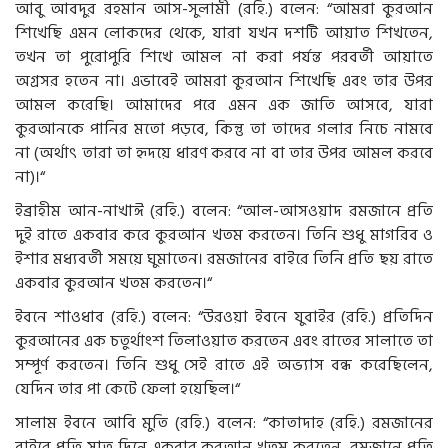
আবু আবদুর রহমান আস-সুলামী (রহি.) বলেন: “আমরা কুরআন
শিখেছি এমন লোকদের থেকে, যারা যখন দশটি আয়াত শিখতেন,
তখন তা পুরোপুরি শিখে আমল না করা পর্যন্ত পরবর্তী আয়াতে
অগ্রসর হতেন না। এভাবেই আমরা কুরআন শিখেছি এবং তার উপর
আমল করেছি। আমাদের পরে এমন এক জাতি আসবে, যারা
কুরআনকে পানির মতো পড়বে, কিন্তু তা তাদের গলার নিচে নামবে
না (অর্থাৎ তারা তা হৃদয়ে ধারণ করবে না বা তার উপর আমল করবে
না)।“
ইব্রাহীম আন-নাখাঈ (রহি.) বলেন: “আল-আসওয়াদ রমজানে প্রতি
দুই রাতে একবার করে কুরআন খতম করতেন। তিনি শুধু মাগরিব ও
ইশার মধ্যবর্তী সময়ে ঘুমাতেন। রমজানের বাইরে তিনি প্রতি ছয় রাতে
একবার কুরআন খতম করতেন।“
ইবনে শাওধাব (রহি.) বলেন: “উরওয়া ইবনে যুবাইর (রহি.) প্রতিদিন
কুরআনের এক চতুর্থাংশ তিলাওয়াত করতেন এবং রাতের সালাতে তা
সম্পূর্ণ করতেন। তিনি শুধু সেই রাতে এই অভ্যাস বন্ধ করেছিলেন,
যেদিন তার পা কেটে ফেলা হয়েছিল।“
সালাম ইবনে আবি মুতি (রহি.) বলেন: “কাতাদাহ (রহি.) রমজানের
বাইরে প্রতি সাত দিনে একবার কুরআন খতম করতেন, রমজানে প্রতি