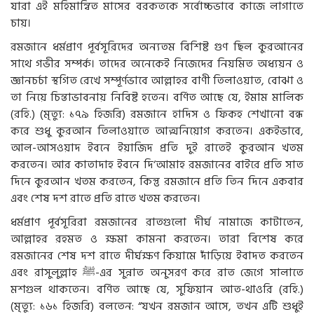
যারা এই মহিমান্বিত মাসের বরকতকে সর্বোচ্চভাবে কাজে লাগাতে
চায়।
রমজানে ধর্মপ্রাণ পূর্বসূরিদের অন্যতম বিশিষ্ট গুণ ছিল কুরআনের
সাথে গভীর সম্পর্ক। তাদের অনেকেই নিজেদের নিয়মিত অধ্যয়ন ও
জ্ঞানচর্চা স্থগিত রেখে সম্পূর্ণভাবে আল্লাহর বাণী তিলাওয়াত, বোঝা ও
তা নিয়ে চিন্তাভাবনায় নিবিষ্ট হতেন। বর্ণিত আছে যে, ইমাম মালিক
(রহি.) (মৃত্যু: ১৭৯ হিজরি) রমজানে হাদিস ও ফিকহ শেখানো বন্ধ
করে শুধু কুরআন তিলাওয়াতে আত্মনিয়োগ করতেন। একইভাবে,
আল-আসওয়াদ ইবনে ইয়াজিদ প্রতি দুই রাতেই কুরআন খতম
করতেন। আর কাতাদাহ ইবনে দি‘আমাহ রমজানের বাইরে প্রতি সাত
দিনে কুরআন খতম করতেন, কিন্তু রমজানে প্রতি তিন দিনে একবার
এবং শেষ দশ রাতে প্রতি রাতে খতম করতেন।
ধর্মপ্রাণ পূর্বসূরিরা রমজানের রাতগুলো দীর্ঘ নামাজে কাটাতেন,
আল্লাহর রহমত ও ক্ষমা কামনা করতেন। তারা বিশেষ করে
রমজানের শেষ দশ রাতে দীর্ঘক্ষণ কিয়ামে দাঁড়িয়ে ইবাদত করতেন
এবং রাসুলুল্লাহ ﷺ-এর সুন্নাত অনুসরণ করে রাত জেগে সালাতে
মশগুল থাকতেন। বর্ণিত আছে যে, সুফিয়ান আত-থাওরি (রহি.)
(মৃত্যু: ১৬১ হিজরি) বলতেন: “যখন রমজান আসে, তখন এটি শুধুই