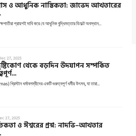
বিশ্বাস ও আধুনিক নাস্তিকতা: জাভেদ আখতারের
.
ক্ষপাতীরা প্রায়শই দাবি করে যে আধুনিক বুদ্ধিমত্তার ডিফল্ট অবস্থান...
Dec 27, 2025
ৃষ্টিকোণ থেকে বড়দিন উদযাপন সম্পর্কিত
পূর্ণ...
 খ্রিস্টান ধর্মাবলম্বীদের একটি গুরুত্বপূর্ণ ধর্মীয় উৎসব, যা তারা...
ec 27, 2025
ৈতিকতা ও ঈশ্বরের প্রশ্ন: নাদভি–আখতার
.