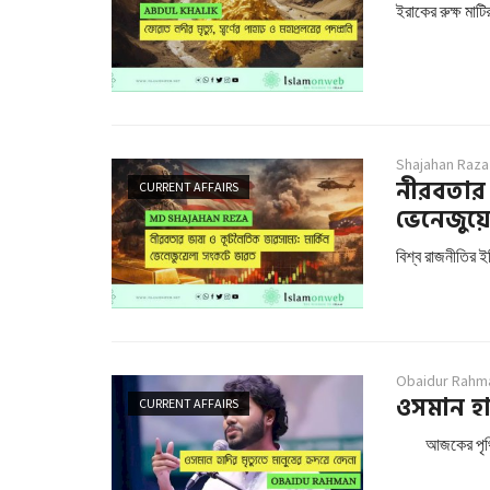
ইরাকের রুক্ষ মাট
Shajahan Raza
নীরবতার 
CURRENT AFFAIRS
ভেনেজুয়ে
বিশ্ব রাজনীতির ই
Obaidur Rahm
ওসমান হাদ
CURRENT AFFAIRS
আজকের পৃথিবী য