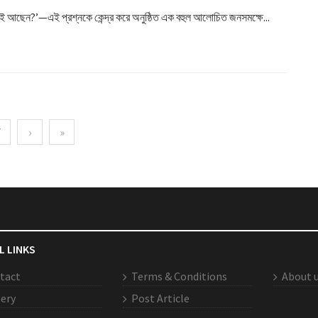
িই আছেন?’—এই প্রশ্নকে কেন্দ্র করে অনুষ্ঠিত এক বহুল আলোচিত জনসমক্ষে...
7
›
»
L LINKS
tact
Terms & Conditions
About 
lery
Post Article