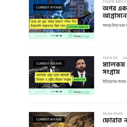
TOUFIK IMROZ
অপর এক য
CURRENT AFFAIRS
আগ্রাসনের
সমগ্র বিশ্ব যখন 
AMAN SK
Ja
ম্যালকম 
CURRENT AFFAIRS
সংগ্রাম
ইতিহাসের পাতায় 
Abdul Khalik
ফোরাত নদী
CURRENT AFFAIRS