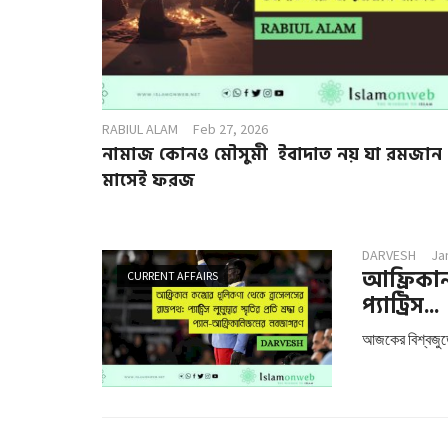
RABIUL ALAM
Feb 27, 2026
নামাজ কোনও মৌসুমী ইবাদাত নয় যা রমজান
মাসেই ফরজ
DARVESH
Ja
আফ্রিকান
CURRENT AFFAIRS
প্যাট্রিস...
আজকের বিশ্বজুড়ে 