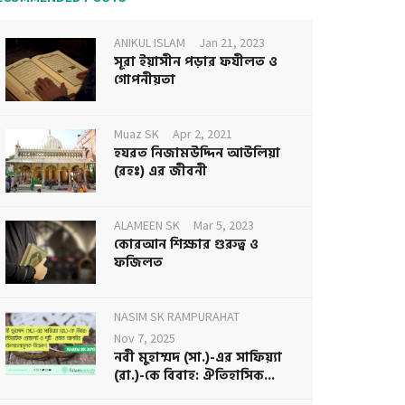
ANIKUL ISLAM
Jan 21, 2023
সূরা ইয়াসীন পড়ার ফযীলত ও
গোপনীয়তা
Muaz SK
Apr 2, 2021
হযরত নিজামউদ্দিন আউলিয়া
(রহঃ) এর জীবনী
ALAMEEN SK
Mar 5, 2023
কোরআন শিক্ষার গুরুত্ব ও
ফজিলত
NASIM SK RAMPURAHAT
Nov 7, 2025
নবী মুহাম্মদ (সা.)-এর সাফিয়্যা
(রা.)-কে বিবাহ: ঐতিহাসিক...