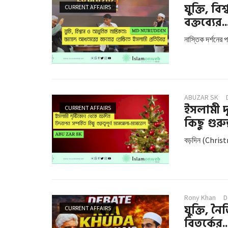
যুক্তি, 
CURRENT AFFAIRS
বক্তব্যের..
নাস্তিক দর্শনের প
ABUZAR SK
ইসলামী দ
CURRENT AFFAIRS
কিছু গুরুত্ব
বড়দিন (Christmas)
Rony Khan
D
যুক্তি, ন
CURRENT AFFAIRS
বিতর্কের..