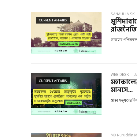
SANAULLA SK
মুর্শিদাব
CURRENT AFFAIRS
রাজনৈতিক
ভারতের পশ্চিমবঙ্
WEB DESK
J
মহাকালের 
CURRENT AFFAIRS
মানসে...
মানব সভ্যতার বিশ
MD Nuruddin 