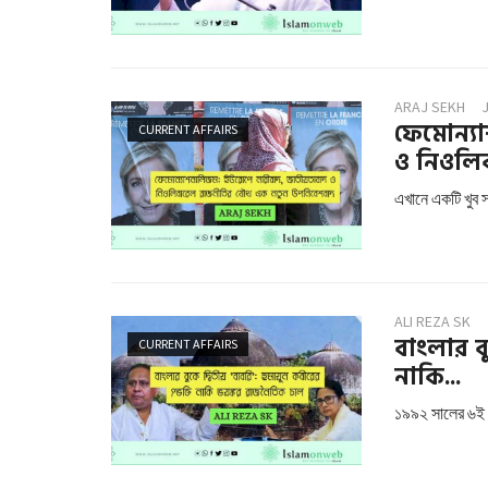
ARAJ SEKH
ফেমোন্য
CURRENT AFFAIRS
ও নিওলিব
এখানে একটি খুব 
ALI REZA SK
বাংলার বু
CURRENT AFFAIRS
নাকি...
১৯৯২ সালের ৬ই ড