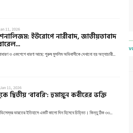
Jan 11, 2026
াশনালিজম: ইউরোপে নারীবাদ, জাতীয়তাবাদ
ারেল...
V
সাধারণ ও একপেশে ধারণা আছে: পুরুষ মুসলিম অভিবাসীকে দেখানো হয় অত্যাচারী...
Jan 11, 2026
কে দ্বিতীয় 'বাবরি': হুমায়ুন কবীরের ভক্তি
িসেম্বর ভারতের ইতিহাসে একটি কালো দিন হিসেবে চিহ্নিত। কিন্তু ঠিক ৩৩...