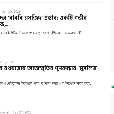
Jan 10, 2026
াদের 'বাবরি মসজিদ' প্রস্তাব: একটি গভীর
,...
গের একটি ঐতিহাসিকভাবে গুরুত্বপূর্ণ জেলা মুর্শিদাবাদ। এককালে এটি...
an 2, 2026
রথযাত্রায় আত্মস্মৃতির পুনরুদ্ধার: মুসলিম
াল ও বৈচিত্র্যময় চিত্রপটে 'সময়' বা 'কাল' কদাচ এক নিরপেক্ষ আধার মাত্র...
G
Mondal
Dec 27, 2025