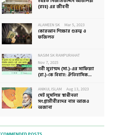
হযরত নিজামউদ্দিন আউলিয়া
(রহঃ) এর জীবনী
ALAMEEN SK
Mar 5, 2023
কোরআন শিক্ষার গুরুত্ব ও
ফজিলত
NASIM SK RAMPURAHAT
Nov 7, 2025
নবী মুহাম্মদ (সা.)-এর সাফিয়্যা
(রা.)-কে বিবাহ: ঐতিহাসিক...
ANIKUL ISLAM
Aug 13, 2023
সেই মুসলিম স্বাধীনতা
সংগ্রামীবীরদের নাম আজও
অজানা
ECOMMENDED POSTS