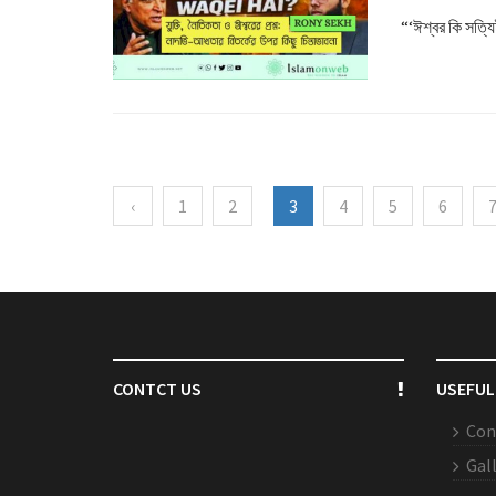
“‘ঈশ্বর কি সত্য
‹
1
2
3
4
5
6
CONTCT US
USEFUL
Con
Gal