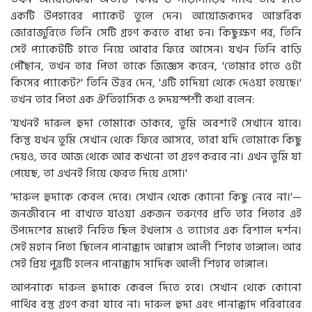
একটি উপহারের প্যাকেট তুলে দেন। আয়োজকদের আন্তরিক
জোরাজুরিতে তিনি সেটি গ্রহণ করতে বাধ্য হন। কিছুক্ষণ পর, তিনি
সেই প্যাকেটটি হাতে নিয়ে আবার ফিরে আসেন। যখন তিনি বাড়ি
পৌঁছান, তখন তার পিতা তাকে জিজ্ঞেস করেন, 'তোমার হাতে ওটা
কিসের প্যাকেট?' তিনি উত্তর দেন, 'এটি হাদিয়া থেকে দেওয়া হয়েছে।'
তখন তার পিতা এক ঐতিহাসিক ও হৃদয়স্পর্শী কথা বলেন:
'যখনই দারুল হুদা তোমাকে ডাকবে, তুমি অবশ্যই সেখানে যাবে।
কিন্তু যখন তুমি সেখান থেকে ফিরে আসবে, তারা যদি তোমাকে কিছু
দেয়ও, তবে আজ থেকে আর কখনো তা গ্রহণ করবে না। এখন তুমি যা
পেয়েছ, তা এখনই গিয়ে ফেরত দিয়ে এসো।'
'দারুল হুদাকে কেবল দেবে। সেখান থেকে কোনো কিছু নেবে না।'—
জনজীবনে পা রাখতে যাওয়া একজন তরুণের প্রতি তার পিতার এই
উপদেশের মধ্যেই নিহিত ছিল ইখলাস ও ত্যাগের এক বিশাল দর্শন।
সেই মহান পিতা ছিলেন পানাক্কাদ আব্বাস আলী শিহাব তাঙ্গাল। আর
সেই প্রিয় পুত্রটি হলেন পানাক্কাদ সাদিক আলী শিহাব তাঙ্গাল।
আপনাকে দারুল হুদাকে কেবল দিতে হবে। সেখান থেকে কোনো
পার্থিব বস্তু গ্রহণ করা যাবে না। দারুল হুদা এবং পানাক্কাদ পরিবারের