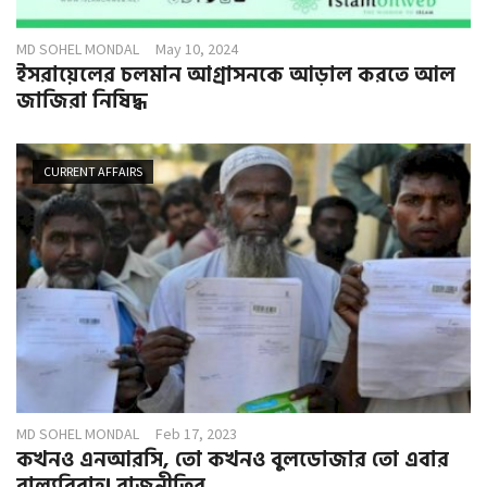
MD SOHEL MONDAL
May 10, 2024
ইসরায়েলের চলমান আগ্রাসনকে আড়াল করতে আল
জাজিরা নিষিদ্ধ
CURRENT AFFAIRS
MD SOHEL MONDAL
Feb 17, 2023
কখনও এনআরসি, তো কখনও বুলডোজার তো এবার
বাল্যবিবাহ! রাজনীতির...