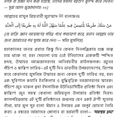
ইলম বা প্রজ্ঞা দান করা হয়েছে, তাঁদের মর্যাদা বহুগুণ বুলন্দ করে দেবেন।
— সূরা আল-মুজাদালাহ: ১১)
আল্লাহর রাসুল প্রিয়নাবী মুহাম্মাদ
ﷺ
বলেছেনঃ
مَنْ
سَلَكَ
طَرِيقًا
يَلْتَمِسُ
فِيهِ
عِلْمًا
سَهَّلَ
اللَّهُ
لَهُ
بِهِ
طَرِيقًا
إِلَى
الْجَنَّةِ
(যে ব্যক্তি জ্ঞান অন্বেষণের পবিত্র পথে পদচারণা করে, মহান আল্লাহ তার
জন্য জান্নাতের পথ সুগম করে দেন। — সহিহ মুসলিম)
মহাকালের অনন্ত প্রবাহে কিছু দিন কেবল দিনপঞ্জিকার শুষ্ক অঙ্ক
হয়ে থাকে না; বরং সেগুলো হয়ে ওঠে ইতিহাসের একেকটি স্পন্দিত
হৃদয়, উম্মাহর আত্মজাগরণের অনির্বচনীয় মাইলফলক। জুনের
পঁচিশ ও ছাব্বিশ তারিখ—এই দু’টি দিন ভারতীয় উপমহাদেশের, বিশেষ
করে কেরালার মুসলিম উম্মাহর জন্য কেবল দু’টি তারিখ নয়, বরং
এক সুবিশাল রূহানি ইনকিলাব ও বুদ্ধিবৃত্তিক নবজাগরণের স্মারক।
পঁচিশে জুন দারুল হুদা ইসলামিক ইউনিভার্সিটির প্রতিষ্ঠা দিবস এবং
ছাব্বিশে জুন সমস্থ কেরালা জমিয়তুল উলামার প্রতিষ্ঠা দিবস।
কালপরিক্রমায় এই দু’টি প্রতিষ্ঠানের জন্মলগ্ন যেন একই ঐশী সুতোয়
গাঁথা, যার মূল সুর হলো ঈমান ও ইলমের এক অপূর্ব মোহনা তৈরি
করা। এ বছরের আমাদের স্লোগান বা মর্মবাণী হলো—
‘সমস্থম হুদা’