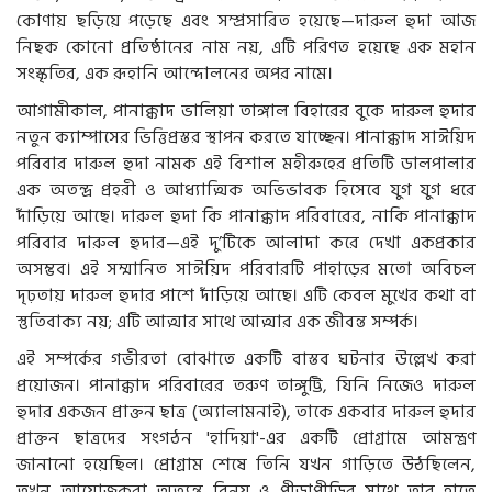
কোণায় ছড়িয়ে পড়েছে এবং সম্প্রসারিত হয়েছে—দারুল হুদা আজ
নিছক কোনো প্রতিষ্ঠানের নাম নয়, এটি পরিণত হয়েছে এক মহান
সংস্কৃতির, এক রূহানি আন্দোলনের অপর নামে।
আগামীকাল, পানাক্কাদ ভালিয়া তাঙ্গাল বিহারের বুকে দারুল হুদার
নতুন ক্যাম্পাসের ভিত্তিপ্রস্তর স্থাপন করতে যাচ্ছেন। পানাক্কাদ সাঈয়িদ
পরিবার দারুল হুদা নামক এই বিশাল মহীরুহের প্রতিটি ডালপালার
এক অতন্দ্র প্রহরী ও আধ্যাত্মিক অভিভাবক হিসেবে যুগ যুগ ধরে
দাঁড়িয়ে আছে। দারুল হুদা কি পানাক্কাদ পরিবারের, নাকি পানাক্কাদ
পরিবার দারুল হুদার—এই দু’টিকে আলাদা করে দেখা একপ্রকার
অসম্ভব। এই সম্মানিত সাঈয়িদ পরিবারটি পাহাড়ের মতো অবিচল
দৃঢ়তায় দারুল হুদার পাশে দাঁড়িয়ে আছে। এটি কেবল মুখের কথা বা
স্তুতিবাক্য নয়; এটি আত্মার সাথে আত্মার এক জীবন্ত সম্পর্ক।
এই সম্পর্কের গভীরতা বোঝাতে একটি বাস্তব ঘটনার উল্লেখ করা
প্রয়োজন। পানাক্কাদ পরিবারের তরুণ তাঙ্গুট্টি, যিনি নিজেও দারুল
হুদার একজন প্রাক্তন ছাত্র (অ্যালামনাই), তাকে একবার দারুল হুদার
প্রাক্তন ছাত্রদের সংগঠন 'হাদিয়া'-এর একটি প্রোগ্রামে আমন্ত্রণ
জানানো হয়েছিল। প্রোগ্রাম শেষে তিনি যখন গাড়িতে উঠছিলেন,
তখন আয়োজকরা অত্যন্ত বিনয় ও পীড়াপীড়ির সাথে তার হাতে