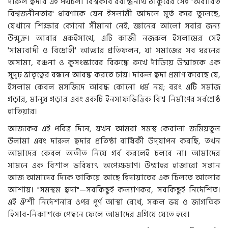
দারুল হুদার এই পথচলা বিশ্বকবি রবীন্দ্রনাথ ঠাকুরের সেই 'অবারিত
বিশ্বজনীনতার' ধারণাকে যেন ইসলামী আদলে মূর্ত করে তুলেছে,
যেখানে শিক্ষার কোনো সীমানা নেই, জ্ঞানের আলো সবার জন্য
উন্মুক্ত। আবার একইসাথে, এটি কাজী নজরুল ইসলামের সেই
'সাম্যবাদী ও বিদ্রোহী' আত্মার প্রতিফলন, যা সমাজের সব ধরনের
অসাম্য, বঞ্চনা ও কুসংস্কারের বিরুদ্ধে রুখে দাঁড়িয়ে উম্মাহকে এক
সুদৃঢ় ভ্রাতৃত্বের বন্ধনে আবদ্ধ করতে চায়। দারুল হুদা প্রমাণ করেছে যে,
ইসলাম কেবল মসজিদে আবদ্ধ কোনো ধর্ম নয়; বরং এটি সমাজ
গড়ার, মানুষ গড়ার এবং একটি ইনসাফভিত্তিক বিশ্ব নির্মাণের সর্বশ্রেষ্ঠ
হাতিয়ার।
আজকের এই পবিত্র দিনে, যখন আমরা সমস্থ কেরালা জমিয়তুল
উলামা এবং দারুল হুদার প্রতিষ্ঠা বার্ষিকী উদ্‌যাপন করছি, তখন
আমাদের কেবল অতীত নিয়ে গর্ব করলেই চলবে না। আমাদের
সামনে এক বিশাল ভবিষ্যৎ অপেক্ষমাণ। উম্মাহর হাজারো সন্তান
আজ আমাদের দিকে তাকিয়ে আছে হিদায়াতের এক চিলতে আলোর
আশায়। "সমস্থম হুদা"—সবকিছুই কল্যাণকর, সবকিছুই নির্দেশিত।
এই ঐশী নির্দেশনার ওপর পূর্ণ আস্থা রেখে, সকল ভয় ও জাগতিক
হিসাব-নিকাশকে পেছনে ফেলে আমাদের এগিয়ে যেতে হবে।