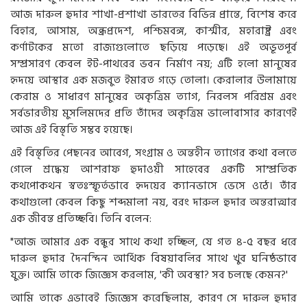
আজ দারুল হুদার শাখা-প্রশাখা ভারতের বিভিন্ন প্রান্তে, বিশেষ করে
বিহার, আসাম, অন্ধ্রপ্রদেশ, পশ্চিমবঙ্গ, কাশ্মীর, মহারাষ্ট্র এবং
কর্ণাটকের মতো রাজ্যগুলোতে ছড়িয়ে পড়েছে। এই অভূতপূর্ব
সম্প্রসারণ কেবল ইট-পাথরের ভবন নির্মাণ নয়; এটি হলো মানুষের
হৃদয়ে আস্থার এক মজবুত ইমারত গড়ে তোলা। কেরালার উলামায়ে
কেরাম ও সাধারণ মানুষের অকৃত্রিম ত্যাগ, নিরলস পরিশ্রম এবং
সর্বভারতীয় মুসলিমদের প্রতি তাঁদের অকৃত্রিম ভালোবাসার কারণেই
আজ এই বিস্তৃতি সম্ভব হয়েছে।
এই বিস্তৃতির পেছনের আবেগ, সংগ্রাম ও অন্তহীন ত্যাগের কথা বলতে
গেলে শ্রদ্ধেয় আশরাফ হুদাওয়ী সাহেবের একটি সাম্প্রতিক
কথপোকথন স্বতঃস্ফূর্তভাবে হৃদয়ের ক্যানভাসে ভেসে ওঠে। তাঁর
কথাগুলো কেবল কিছু শব্দমালা নয়, বরং দারুল হুদার অন্তরাত্মার
এক জীবন্ত প্রতিচ্ছবি। তিনি বলেন:
"আজ আমার এক বন্ধুর সাথে কথা হচ্ছিল, যে গত ৪-৫ বছর ধরে
দারুল হুদার দৈনন্দিন আর্থিক বিষয়াবলির সাথে খুব ঘনিষ্ঠভাবে
যুক্ত। আমি তাকে জিজ্ঞেস করলাম, 'কী অবস্থা? সব চলছে কেমন?'
আমি তাকে এভাবেই জিজ্ঞেস করেছিলাম, কারণ সে দারুল হুদার