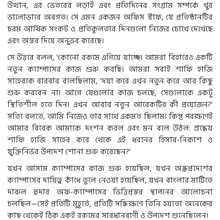
উত্থান, এর ভেতরের লড়াই এবং প্রতিদিনের সংগ্রাম সম্পর্কে খুব
ভালোভাবে অবগত। সে এমন একজন অফিস স্টাফ, যে প্রতিষ্ঠানটির
চরম আর্থিক সংকট ও প্রতিকূলতার দিনগুলো নিজের চোখে দেখেছে
এবং অন্তর দিয়ে অনুভব করেছে।
সে উত্তরে বলল, 'কোনো রকমে এগিয়ে যাচ্ছে। আমরা বিহারেও একটি
নতুন ক্যাম্পাসের কাজ শুরু করছি। আমরা সবাই শাফি হাজি
সাহেবকে বারবার বলেছিলাম, 'দয়া করে এখন নতুন করে আর কিছু
শুরু করবেন না। আগে যেগুলোর কাজ চলছে, সেগুলোকে একটু
স্থিতিশীল হতে দিন। এখন আবার নতুন আরেকটির কী প্রয়োজন?'
সত্যি বলতে, আমি নিজেও তার সাথে একমত ছিলাম। কিন্তু পরক্ষণেই
আমার বিবেক আমাকে দংশন করল এবং মন বলে উঠল: শ্রদ্ধেয়
শাফি হাজি সাহেব কবে থেকে এই ধরনের হিসাব-নিকাশ ও
যুক্তিনির্ভর উপদেশ শোনা শুরু করেছেন?'
যখন আসাম ক্যাম্পাসের কাজ শুরু হয়েছিল, যখন অন্ধ্রপ্রদেশের
ক্যাম্পাসের দায়িত্ব কাঁধে তুলে নেওয়া হয়েছিল, যখন বাংলার মাটিতে
দারুল হুদার অফ-ক্যাম্পাসের ভিত্তিপ্রস্তর স্থাপনের আলোচনা
চলছিল—সেই প্রতিটি মুহূর্তে, প্রতিটি সন্ধিক্ষণে তিনি হয়তো অনেকের
কাছ থেকেই ঠিক একই রকমের সাবধানবাণী ও উপদেশ শুনেছিলেন।