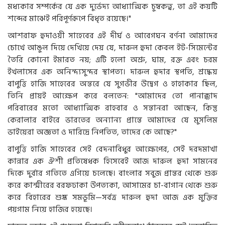
মধ্যকার সম্পর্কের যে এক দুর্ভেদ্য আধ্যাত্মিক চুম্বকত্ব, তা এই কয়টি
শব্দের মাঝেই পরিপূর্ণরূপে বিধৃত রয়েছে।"
আশরাফ হুদাওয়ী সাহেবের এই দীর্ঘ ও আবেগঘন বর্ণনা আমাদের
চোখে আঙুল দিয়ে দেখিয়ে দেয় যে, দারুল হুদা কেবল ইট-সিমেন্টের
তৈরি কোনো ইমারত নয়; এটি হলো অশ্রু, ঘাম, রক্ত এবং চরম
ইখলাসের এক অনিন্দ্যসুন্দর স্থাপত্য। দারুল হুদার স্থপতি, শ্রদ্ধেয়
বাপুত্তি হাজি সাহেবের অন্তরে যে সুগভীর উদ্বেগ ও হাহাকার ছিল,
তিনি প্রায়ই আক্ষেপ করে বলতেন: "আমাদের তো পানাক্কাদ
পরিবারের মতো আধ্যাত্মিক রাহবার ও সন্তানরা আছেন, কিন্তু
কেরালার বাইরে ভারতের অন্যান্য প্রান্তে আমাদের যে মুসলিম
ভাইয়েরা অজ্ঞতা ও দারিদ্রে নিপতিত, তাদের কে আছে?"
বাপুত্তি হাজি সাহেবের সেই বেদনাবিধুর আক্ষেপের, সেই দরদমাখা
কান্নার এক ঐশী প্রতিষেধক হিসেবেই আজ দারুল হুদা সামনের
দিকে দুর্বার গতিতে এগিয়ে চলেছে। বাংলার সবুজ প্রান্তর থেকে শুরু
করে কাশ্মীরের বরফঢাকা উপত্যকা, আসামের চা-বাগান থেকে শুরু
করে বিহারের শুষ্ক সমভূমি—সর্বত্র দারুল হুদা আজ এক মুক্তির
পয়গাম নিয়ে হাজির হয়েছে।