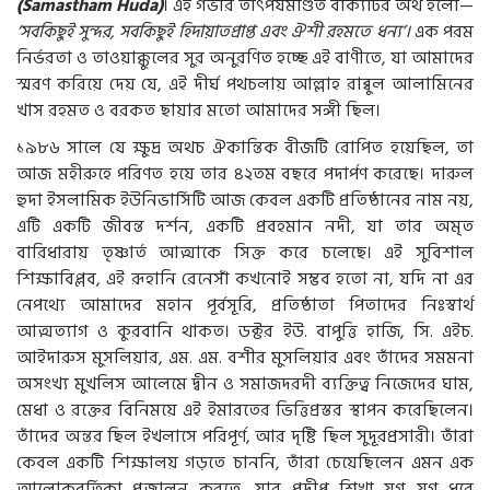
(Samastham Huda)
। এই গভীর তাৎপর্যমণ্ডিত বাক্যটির অর্থ হলো—
‘সবকিছুই সুন্দর, সবকিছুই হিদায়াতপ্রাপ্ত এবং ঐশী রহমতে ধন্য’।
এক পরম
নির্ভরতা ও তাওয়াক্কুলের সুর অনুরণিত হচ্ছে এই বাণীতে, যা আমাদের
স্মরণ করিয়ে দেয় যে, এই দীর্ঘ পথচলায় আল্লাহ রাব্বুল আলামিনের
খাস রহমত ও বরকত ছায়ার মতো আমাদের সঙ্গী ছিল।
১৯৮৬ সালে যে ক্ষুদ্র অথচ ঐকান্তিক বীজটি রোপিত হয়েছিল, তা
আজ মহীরুহে পরিণত হয়ে তার ৪২তম বছরে পদার্পণ করেছে। দারুল
হুদা ইসলামিক ইউনিভার্সিটি আজ কেবল একটি প্রতিষ্ঠানের নাম নয়,
এটি একটি জীবন্ত দর্শন, একটি প্রবহমান নদী, যা তার অমৃত
বারিধারায় তৃষ্ণার্ত আত্মাকে সিক্ত করে চলেছে। এই সুবিশাল
শিক্ষাবিপ্লব, এই রূহানি রেনেসাঁ কখনোই সম্ভব হতো না, যদি না এর
নেপথ্যে আমাদের মহান পূর্বসূরি, প্রতিষ্ঠাতা পিতাদের নিঃস্বার্থ
আত্মত্যাগ ও কুরবানি থাকত। ডক্টর ইউ. বাপুত্তি হাজি, সি. এইচ.
আইদারুস মুসলিয়ার, এম. এম. বশীর মুসলিয়ার এবং তাঁদের সমমনা
অসংখ্য মুখলিস আলেমে দ্বীন ও সমাজদরদী ব্যক্তিত্ব নিজেদের ঘাম,
মেধা ও রক্তের বিনিময়ে এই ইমারতের ভিত্তিপ্রস্তর স্থাপন করেছিলেন।
তাঁদের অন্তর ছিল ইখলাসে পরিপূর্ণ, আর দৃষ্টি ছিল সুদূরপ্রসারী। তাঁরা
কেবল একটি শিক্ষালয় গড়তে চাননি, তাঁরা চেয়েছিলেন এমন এক
আলোকবর্তিকা প্রজ্বালন করতে, যার প্রদীপ্ত শিখা যুগ যুগ ধরে