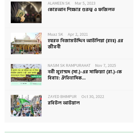
ALAMEEN SK
Mar 5, 2023
কোরআন শিক্ষার গুরুত্ব ও ফজিলত
Muaz SK
Apr 2, 2021
হযরত নিজামউদ্দিন আউলিয়া (রহঃ) এর
জীবনী
NASIM SK RAMPURAHAT
Nov 7, 2025
নবী মুহাম্মদ (সা.)-এর সাফিয়্যা (রা.)-কে
বিবাহ: ঐতিহাসিক...
ZAYED BHIMPUR
Oct 30, 2022
রবিউল আউয়াল