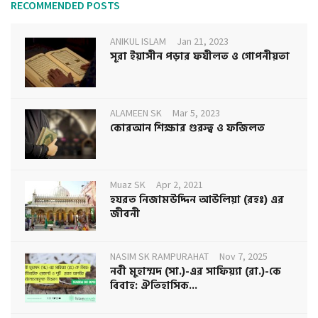
RECOMMENDED POSTS
ANIKUL ISLAM
Jan 21, 2023
সূরা ইয়াসীন পড়ার ফযীলত ও গোপনীয়তা
ALAMEEN SK
Mar 5, 2023
কোরআন শিক্ষার গুরুত্ব ও ফজিলত
Muaz SK
Apr 2, 2021
হযরত নিজামউদ্দিন আউলিয়া (রহঃ) এর
জীবনী
NASIM SK RAMPURAHAT
Nov 7, 2025
নবী মুহাম্মদ (সা.)-এর সাফিয়্যা (রা.)-কে
বিবাহ: ঐতিহাসিক...