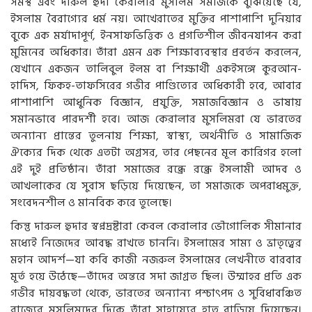
সমস্থ এবং দারুল হুদা কেরালার মুসলিম সমাজকে বুঝিয়েছে যে,
ইসলাম বৈরাগ্যের ধর্ম নয়। আখেরাতের মুক্তির পাশাপাশি দুনিয়ার
বুকে এক মর্যাদাপূর্ণ, ইনসাফভিত্তিক ও প্রগতিশীল জীবনযাপন করা
মুমিনের অধিকার। তাঁরা এমন এক শিক্ষাব্যবস্থার প্রবর্তন করলেন,
যেখানে একজন তালিবুল ইলম বা শিক্ষার্থী একইসঙ্গে কুরআন-
হাদিস, ফিকহ-তাফসিরের গভীর পাণ্ডিত্যের অধিকারী হবে, আবার
পাশাপাশি আধুনিক বিজ্ঞান, প্রযুক্তি, সমাজবিজ্ঞান ও ভাষায়
সমানভাবে পারদর্শী হবে। আজ কেরালার মুসলিমরা যে ভারতের
অন্যান্য প্রান্তের তুলনায় শিক্ষা, স্বাস্থ্য, অর্থনীতি ও সামাজিক
ঐক্যের দিক থেকে এতটা অগ্রসর, তার পেছনের মূল কারিগর হলো
এই দুই প্রতিষ্ঠান। তাঁরা সমাজের রন্ধ্রে রন্ধ্রে ইসলামী আদব ও
আখলাকের যে সুবাস ছড়িয়ে দিয়েছেন, তা সমাজকে অপরাধমুক্ত,
সংবেদনশীল ও মানবিক করে তুলেছে।
কিন্তু দারুল হুদার স্বপ্নদ্রষ্টারা কেবল কেরালার ভৌগোলিক সীমানার
মধ্যেই নিজেদের আবদ্ধ রাখতে চাননি। ইসলামের সাম্য ও ভ্রাতৃত্বের
মহান আদর্শ—যা কবি কাজী নজরুল ইসলামের লেখনীতে বারবার
মূর্ত হয়ে উঠেছে—তাঁদের অন্তরে সদা জাগ্রত ছিল। উম্মাহর প্রতি এক
গভীর দায়বদ্ধতা থেকে, ভারতের অন্যান্য পশ্চাৎপদ ও সুবিধাবঞ্চিত
রাজ্যের মুসলিমদের দিকে তাঁরা সাহায্যের হাত বাড়িয়ে দিয়েছেন।