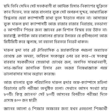
যদি তিনি সেদিন সেই সতর্কবাণী বা আর্থিক হিসাব-নিকাশের যুক্তিতে
কান দিতেন, তবে আজ বাংলার বুকে সেই অপরূপ সুন্দর, আধ্যাত্মিক
স্নিগ্ধতায় ঘেরা ক্যাম্পাসটি মাথা তুলে দাঁড়াতে পারত না। আসামের
বুকে দারুল হুদা ক্যাম্পাসটি আজ হাজার হাজার নিরাশ্রয়, হতভাগ্য
ও আশাহীন শিশুর জন্য জ্ঞানের এক বিশাল বিস্ময় হয়ে উঠত না।
মহারাষ্ট্র, কর্ণাটক আর হাঙ্গালের প্রান্তরে ইলমের যে প্রদীপগুলো আজ
মিটিমিটি করে জ্বলছে, তা হয়তো চিরতরে নিভেই থাকত।
দারুল হুদা তার এই ঐতিহাসিক ও মহাকাব্যিক পথচলা অব্যাহত
রেখেছে এক অদম্য, অবিচল সংকল্পের ওপর ভর করে—যে সংকল্প
বারবার সহকর্মীদের স্নেহমাখা চোখের জল, অগণিত সাবধানবাণী,
লাভ-ক্ষতির জাগতিক হিসাব এবং অজস্র নিষেধাজ্ঞাকে পরম
ভালোবাসার সাথে অগ্রাহ্য করেছে।
আজ বাংলার বুকে পরিচালিত দারুল হুদার অফ-ক্যাম্পাসে মহিলা
বিভাগের ভর্তি পরীক্ষা অনুষ্ঠিত হলো। সেখানে আসন সংখ্যা মাত্র
৮০টি। কিন্তু জানেন? সেই ৮০টি আসনের বিপরীতে পরীক্ষা দিতে
এসেছে ৪০০ জন ছাত্রী!
জ্ঞানের আলো ও শিক্ষার অক্ষরের জন্য যখন এতগুলো শিক্ষার্থী