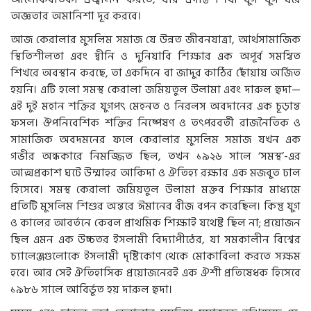
অজ্ঞতার অমানিশা দূর করবে।
আজ কেরালার মুসলিম সমাজ যে উন্নত জীবনযাত্রা, আর্থসামাজিক
স্থিতিশীলতা এবং দ্বীনি ও দুনিয়াবি শিক্ষার এক অপূর্ব সমন্বিত
শিখরে অবস্থান করছে, তা একদিনে বা জাদুর কাঠির ছোঁয়ায় অর্জিত
হয়নি। এটি হলো সমস্থ কেরালা জমিয়তুল উলামা এবং দারুল হুদা—
এই দুই মহান শক্তির যুগপৎ মেহনত ও নিরলস অবদানের এক চূড়ান্ত
ফসল। ঔপনিবেশিক শক্তির নিষ্পেষণ ও তৎপরবর্তী রাজনৈতিক ও
সামাজিক অবদমনের ফলে কেরালার মুসলিম সমাজ যখন এক
গভীর অন্ধকারে নিমজ্জিত ছিল, তখন ১৯২৬ সালে ‘সমস্থ’-এর
আত্মপ্রকাশ ঘটে উম্মাহর আকিদা ও ঐতিহ্য রক্ষার এক মজবুত ঢাল
হিসেবে। সমস্থ কেরালা জমিয়তুল উলামা মক্তব শিক্ষার মাধ্যমে
প্রতিটি মুসলিম শিশুর অন্তরে ঈমানের বীজ বপন করেছিল। কিন্তু যুগ
ও কালের আবর্তনে কেবল প্রাথমিক শিক্ষাই যথেষ্ট ছিল না; প্রয়োজন
ছিল এমন এক উচ্চতর ইসলামী বিদ্যাপীঠের, যা সমকালীন বিশ্বের
চ্যালেঞ্জগুলোকে ইসলামী দৃষ্টিকোণ থেকে মোকাবিলা করতে সক্ষম
হবে। আর সেই ঐতিহাসিক প্রয়োজনেরই এক ঐশী প্রতিষেধক হিসেবে
১৯৮৬ সালে আবির্ভূত হয় দারুল হুদা।