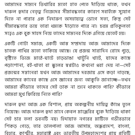
আমাদের সামনে ভিখারির মতো হাত পেতে দাঁড়িয়ে থাকে, তখন
দারুল হুদার নেতৃত্ব নিজেদের সীমাবদ্ধতার কারণে সবাইকে সুযোগ
দিতে না পারার এক নিদারুণ অসহায়ত্বে ভোগে সত্য, কিন্তু সেই
সীমাবদ্ধতার ভয়ে তারা থমকে দাঁড়াতে পারে না। চরম প্রতিকূলতা
সত্ত্বেও এক বুক সাহস নিয়ে তাদের সামনের দিকে এগিয়ে যেতেই হয়।
একটি গোটা সমাজ, একটি আস্ত সম্প্রদায় আজ আমাদের দিকে
চাতক পাখির মতো তাকিয়ে আছে। যে প্রজন্ম সারাদিন রোদে পুড়ে,
বৃষ্টিতে ভিজে মাঠে-ঘাটে হাড়ভাঙা খাটুনি খাটে, যাদের কাছে
পড়াশোনা, বই-খাতা বা স্কুলের স্বপ্নটাও কখনো ধরা দেয় না—সেই
প্রজন্মের সন্তানেরা যখন আজ আমাদের দরজায় এসে কড়া নাড়ছে,
আমাদের কানের কাছে এসে জ্ঞানের জন্য আকুতি জানাচ্ছে—তখন
আমরা কীভাবে তাদের সেই ডাক না শুনে থাকতে পারি? কীভাবে
আমরা মুখ ফিরিয়ে নিতে পারি?
দারুল হুদা আজ এক বিশাল, প্রায় অকল্পনীয় দায়িত্ব কাঁধে তুলে
নিয়েছে। আজ দারুল হুদা মানে কেবল মাঞ্জেরির বুকে দাঁড়িয়ে থাকা
সেই চার তলা ভবনটি নয়। হিদায়াত নগরের মাটিতে গভীরভাবে
শিকড় গেড়ে, তার ডালপালা আজ আসাম, অন্ধ্রপ্রদেশ, বাংলা,
বিহার, কাশ্মীর, মহারাষ্ট্র এবং ভারতীয় উপমহাদেশের প্রায় প্রতিটি