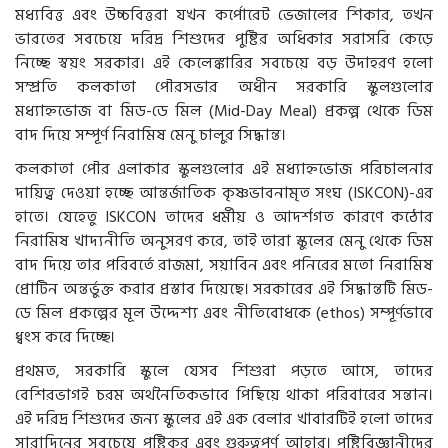
মধ্যবিত্ত এবং উচ্চবিত্তরা যখন কর্পোরেট ভেজালের শিকার, তখন
ভারতের সবচেয়ে দরিদ্র শিশুদের পুষ্টির অধিকার সরাসরি কেড়ে
নিচ্ছে স্বয়ং সরকার। এই কেলেঙ্কারির সবচেয়ে বড় উদাহরণ হলো
সম্প্রতি কলকাতা পৌরসভার অধীন সরকারি স্কুলগুলোর
মধ্যাহ্নভোজ বা মিড-ডে মিল (Mid-Day Meal) প্রকল্প থেকে ডিম
বাদ দিয়ে সম্পূর্ণ নিরামিষ মেনু চালুর সিদ্ধান্ত।
কলকাতা পৌর এলাকার স্কুলগুলোর এই মধ্যাহ্নভোজ পরিচালনার
দায়িত্ব দেওয়া হচ্ছে আন্তর্জাতিক কৃষ্ণভাবনামৃত সংঘ (ISKCON)-এর
হাতে। যেহেতু ISKCON তাদের ধর্মীয় ও আদর্শগত কারণে কঠোর
নিরামিষ খাদ্যনীতি অনুসরণ করে, তাই তারা স্কুলের মেনু থেকে ডিম
বাদ দিয়ে তার পরিবর্তে রাজমা, সয়াবিন এবং পনিরের মতো নিরামিষ
প্রোটিন অন্তর্ভুক্ত করার প্রস্তাব দিয়েছে। সরকারের এই সিদ্ধান্তটি মিড-
ডে মিল প্রকল্পের মূল উদ্দেশ্য এবং নীতিবোধকে (ethos) সম্পূর্ণভাবে
ধ্বংস করে দিচ্ছে।
প্রথমত, সরকারি স্কুলে যেসব শিশুরা পড়তে আসে, তাদের
বেশিরভাগই চরম অর্থনৈতিকভাবে পিছিয়ে থাকা পরিবারের সন্তান।
এই দরিদ্র শিশুদের জন্য স্কুলের এই এক বেলার খাবারটিই হলো তাদের
সারাদিনের সবচেয়ে পুষ্টিকর এবং গুরুত্বপূর্ণ আহার। পুষ্টিবিজ্ঞানীদের