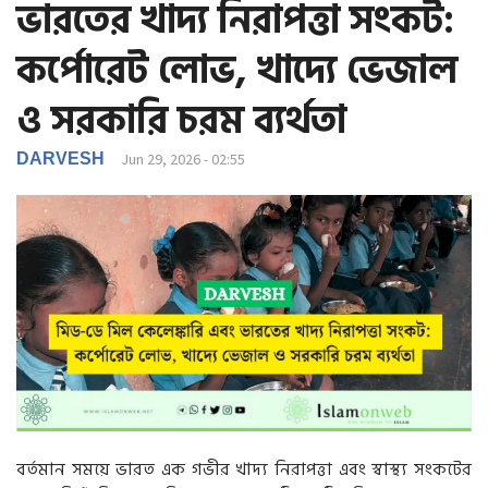
ভারতের খাদ্য নিরাপত্তা সংকট:
g
a
কর্পোরেট লোভ, খাদ্যে ভেজাল
t
i
ও সরকারি চরম ব্যর্থতা
o
n
DARVESH
Jun 29, 2026 - 02:55
বর্তমান সময়ে ভারত এক গভীর খাদ্য নিরাপত্তা এবং স্বাস্থ্য সংকটের