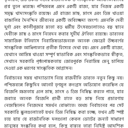
প্রশ্ন তুলে ধরেছে। পশ্চিমবঙ্গ এমন একটি রাজ্য, যার নিজস্ব একটি
সমৃদ্ধ খাদ্যসংস্কৃতি রয়েছে। এই রাজ্যে মাছ, মাংস এবং ডিম খাওয়া
বাঙালির দৈনন্দিন জীবনের একটি অবিচ্ছেদ্য অংশ। এমনকি দেবী
দুর্গা এবং কালীপূজার মতো বড় ধর্মীয় উৎসবগুলোতেও বহু স্থানে
দেবীকে মাছ ও মাংস নিবেদন করার সুদীর্ঘ ঐতিহ্য রয়েছে। ভারতের
সামাজিক ইতিহাসে নিরামিষভোজনকে অনেক ক্ষেত্রেই উচ্চবর্ণের
সাংস্কৃতিক আধিপত্যের প্রতীক হিসেবে দেখা হয়। এমন একটি রাজ্যে,
যেখানে আমিষ খাওয়া সম্পূর্ণ স্বাভাবিক এবং সাংস্কৃতিকভাবে স্বীকৃত,
সেখানে সরকারি পৃষ্ঠপোষকতায় জোরপূর্বক নিরামিষ মেনু চাপিয়ে
দেওয়া এক ধরণের সাংস্কৃতিক আগ্রাসন।
নির্বাচনের সময় খাদ্যাভ্যাস নিয়ে রাজনীতি ভারতে নতুন কিছু নয়।
পশ্চিমবঙ্গে কিছুদিন আগেই তৃণমূল কংগ্রেস অভিযোগ করেছিল যে
বিজেপি ক্ষমতায় এলে মাছ, মাংস ও ডিম নিষিদ্ধ করতে পারে, যার
জবাবে অনেক বিজেপি প্রার্থী হাতে বড় মাছ নিয়ে প্রচারণায়
নেমেছিলেন নিজেদের সমর্থন বোঝাতে। অথচ নির্বাচনের পর সেই
সরকারি স্কুলগুলোতেই যখন ডিম নিষিদ্ধ করা হচ্ছে, তখন এটি স্পষ্ট
হয়ে যায় যে রাজনৈতিক দলগুলো কেবল ভোটের জন্যই সাধারণ
মানুষের সংস্কৃতির কথা বলে, কিন্তু বাস্তবে তারা নির্দিষ্ট আদর্শিক