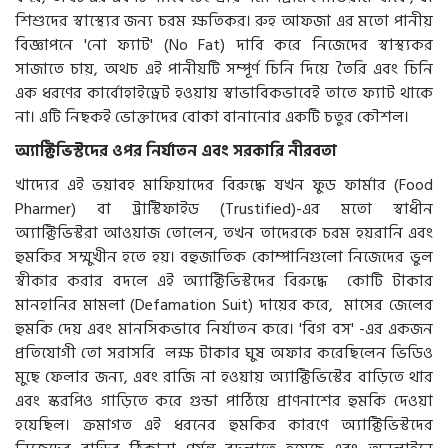
শিশুদের স্বাস্থ্যের জন্য চরম ক্ষতিকর। রুহ আফজা এর মতো পানীয়
বিজ্ঞাপনে 'নো ফ্যাট' (No Fat) দাবি করে নিজেদের স্বাস্থ্যকর
সাজাতে চায়, অথচ এই পানীয়টি সম্পূর্ণ চিনি দিয়ে তৈরি এবং চিনি
এক ধরণের কার্বোহাইড্রেট হওয়ায় স্বাভাবিকভাবেই তাতে ফ্যাট থাকে
না। এটি নিছকই ভোক্তাদের বোকা বানানোর একটি চতুর কৌশল।
অ্যাক্টিভিস্টদের ওপর নির্যাতন এবং সরকারি নীরবতা
খাদ্যের এই ভয়াবহ মাফিয়াদের বিরুদ্ধে যখন ফুড ফার্মার (Food
Pharmer) বা ট্রাস্টিফাইড (Trustified)-এর মতো স্বাধীন
অ্যাক্টিভিস্টরা আওয়াজ তোলেন, তখন তাদেরকে চরম হয়রানি এবং
হুমকির সম্মুখীন হতে হয়। বহুজাতিক কোম্পানিগুলো নিজেদের ভুল
স্বীকার করার বদলে এই অ্যাক্টিভিস্টদের বিরুদ্ধে কোটি টাকার
মানহানির মামলা (Defamation Suit) দায়ের করে, মাসের জেলের
হুমকি দেয় এবং মানসিকভাবে নির্যাতন করে। 'বিগ বস' -এর একজন
প্রতিযোগী তো সরাসরি লক্ষ টাকার ঘুষ অফার করেছিলেন ভিডিও
মুছে ফেলার জন্য, এবং রাজি না হওয়ায় অ্যাক্টিভিস্টের বাড়িতে থার
এবং স্করপিও গাড়িতে করে গুন্ডা পাঠিয়ে প্রাণনাশের হুমকি দেওয়া
হয়েছিল। ক্রমাগত এই ধরনের হুমকির কারণে অ্যাক্টিভিস্টদের