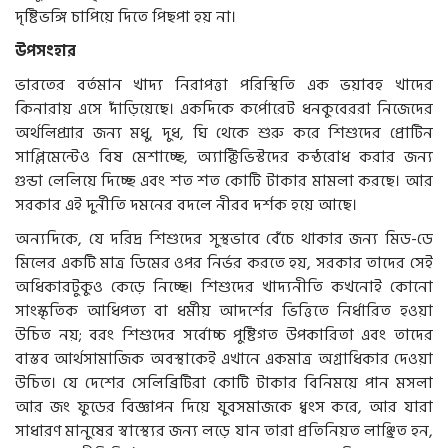
দৃষ্টিভঙ্গি চাপিয়ে দিতে পিছপা হয় না।
উপসংহার
ভারতের বর্তমান খাদ্য নিরাপত্তা পরিস্থিতি এক ভয়াবহ খাদের
কিনারায় এসে দাঁড়িয়েছে। একদিকে কর্পোরেট ধনকুবেররা নিজেদের
অর্থলিপ্সার জন্য মধু, দুধ, ঘি থেকে শুরু করে শিশুদের প্রোটিন
সাপ্লিমেন্টেও বিষ মেশাচ্ছে, অ্যাক্টিভিস্টদের কন্ঠরোধ করার জন্য
গুন্ডা লেলিয়ে দিচ্ছে এবং শত শত কোটি টাকার মামলা করছে। আর
সরকার এই দুর্নীতি দমনের বদলে নীরব দর্শক হয়ে আছে।
অন্যদিকে, যে দরিদ্র শিশুদের সুস্থভাবে বেঁচে থাকার জন্য মিড-ডে
মিলের একটি মাত্র ডিমের ওপর নির্ভর করতে হয়, সরকার তাদের সেই
অধিকারটুকুও কেড়ে নিচ্ছে। শিশুদের খাদ্যনীতি কখনোই কোনো
সাংস্কৃতিক আধিপত্য বা ধর্মীয় আদর্শের ভিত্তিতে নির্ধারিত হওয়া
উচিত নয়; বরং শিশুদের সর্বোচ্চ পুষ্টিগত উপকারিতা এবং তাদের
বাস্তব আর্থসামাজিক অবস্থাকেই এখানে একমাত্র অগ্রাধিকার দেওয়া
উচিত। যে দেশের সেলিব্রিটিরা কোটি টাকার বিনিময়ে পান মসলা
আর জং ফুডের বিজ্ঞাপন দিয়ে যুবসমাজকে ধ্বংস করে, আর যারা
সাধারণ মানুষের স্বাস্থ্যের জন্য লড়ে যান তারা প্রতিনিয়ত লাঞ্ছিত হন,