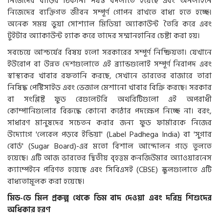
নিজেদের বাড়ির ঠিকানা পর্যন্ত বদলাতে হয়েছে এবং অনলাইনে
নিজেদের ব্যক্তিগত জীবন সম্পূর্ণ গোপন রাখতে বাধ্য হতে হচ্ছে।
অনেক সময় ভুয়া সোশ্যাল মিডিয়া অ্যাকাউন্ট তৈরি করে এবং
টুইটার অ্যাকাউন্ট হ্যাক করে তাদের সম্মানহানির চেষ্টা করা হয়।
সবচেয়ে আশ্চর্যের বিষয় হলো সরকারের সম্পূর্ণ নিষ্ক্রিয়তা। যেখানে
ইউরোপ বা উন্নত দেশগুলোতে এই ব্র্যান্ডগুলোই সম্পূর্ণ নিরাপদ এবং
স্বাস্থ্যকর খাবার রফতানি করছে, সেখানে ভারতের বাজারে তারা
নিষিদ্ধ পেস্টিসাইড এবং ভেজাল মেশানো খাবার বিক্রি করছে। সরকার
বা সংশ্লিষ্ট ফুড রেগুলেটরি অথরিটিগুলো এই অপরাধী
কোম্পানিগুলোর বিরুদ্ধে কোনো কঠোর পদক্ষেপ নিচ্ছে না। বরং,
সাধারণ মানুষদের সচেতন করার জন্য ফুড ফার্মারকে নিজের
উদ্যোগে 'লেবেল পড়বে ইন্ডিয়া' (Label Padhega India) বা 'সুগার
বোর্ড' (Sugar Board)-এর মতো বিশাল আন্দোলন গড়ে তুলতে
হয়েছে। এটি আজ ভারতের দ্বিতীয় বৃহত্তম কনজিউমার অ্যাওয়ারনেস
ক্যাম্পেইনে পরিণত হয়েছে এবং সিবিএসই (CBSE) স্কুলগুলোতে এটি
বাধ্যতামূলক করা হয়েছে।
মিড-ডে মিল প্রকল্প থেকে ডিম বাদ দেওয়া এবং দরিদ্র শিশুদের
অধিকার হরণ