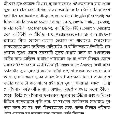
ঘি এবং দুধে ভেজাল:
ঘি এবং দুধের বাজারও এই ভেজালের হাত থেকে
মুক্ত নয়। বাজারের নামিদামি ব্র্যান্ডের ঘি ল্যাব টেস্টে পাঠিয়ে চরম
হতাশাজনক ফলাফল পাওয়া গেছে। যেখানে পতঞ্জলি (Patanjali)-এর
ঘিতে সরাসরি তেলের ভেজাল পাওয়া গেছে, সেখানে আমুল (Amul),
মাদার ডেইরি (Mother Dairy), কান্ট্রি ডিলাইট (Country Delight)
এবং আইটিসি আশীর্বাদ (ITC Aashirvaad)-এর মতো স্বনামধন্য
ব্র্যান্ডের ঘিতে কোনো তেলের ভেজাল না থাকলেও, সেগুলোতে
মানবদেহের জন্য ক্ষতিকর পেস্টিসাইড বা কীটনাশকের উপস্থিতি ধরা
পড়েছে। দুধের ক্ষেত্রে সমস্যাটি মূলত সাপ্লাই চেইন বা সংরক্ষণের
ত্রুটির সাথে জড়িত। সাধারণ প্যাকেটের দুধ বা পাউচ মিল্কের ক্ষেত্রে
ভয়াবহ 'টেম্পারেচার অ্যাবিউজ' (Temperature Abuse) দেখা যায়।
ভোর টায় বুথে দুধের ট্রাক এসে পৌঁছালেও, মালিকরা অনেক দেরিতে
আসেন, যার ফলে দুধের প্যাকেটগুলো বাইরের সাধারণ তাপমাত্রায়
ঘণ্টার পর ঘণ্টা পড়ে থাকে। এই সময়ে দুধের তাপমাত্রা থেকে ডিগ্রি
সেলসিয়াস পর্যন্ত পৌঁছে যায়, যেখানে আদর্শ তাপমাত্রা হওয়া উচিত
থেকে ডিগ্রি সেলসিয়াস। ফলস্বরূপ, দুধে ব্যাকটেরিয়া এবং ক্ষতিকর
টক্সিন ব্যাপকভাবে বৃদ্ধি পায়, যা সাধারণ ফোটানোর মাধ্যমেও দূর
করা সম্ভব হয় না। তাই বিশেষজ্ঞদের মতে, পাউচ মিল্কের পরিবর্তে
টেট্রা প্যাকের দুধ ব্যবহার করা অনেক বেশি নিরাপদ।