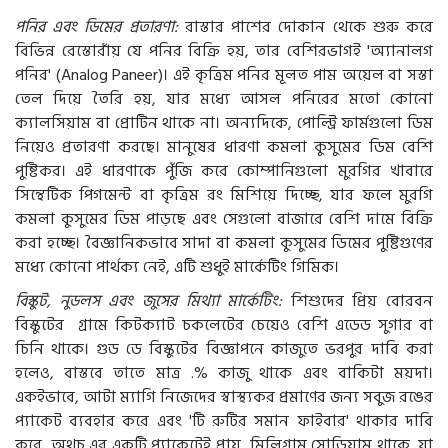
পনির এবং ডিমের প্রতারণা:
রাস্তার পাশের দোকান থেকে শুরু করে
বিভিন্ন রেস্তোরাঁয় যে পনির বিক্রি হয়, তার বেশিরভাগই 'অ্যানালগ
পনির' (Analog Paneer)। এই কৃত্রিম পনির মূলত পাম অয়েল বা সস্তা
তেল দিয়ে তৈরি হয়, যার মধ্যে আসল পনিরের মতো কোনো
ক্যালসিয়াম বা প্রোটিন থাকে না। অন্যদিকে, পোল্ট্রি ফার্মগুলো ডিম
নিয়েও প্রতারণা করছে। মানুষের ধারণা কমলা কুসুমের ডিম বেশি
পুষ্টিকর। এই ধারণাকে পুঁজি করে কোম্পানিগুলো মুরগির খাবারে
সিন্থেটিক পিগমেন্ট বা কৃত্রিম রং মিশিয়ে দিচ্ছে, যার ফলে মুরগি
কমলা কুসুমের ডিম পাড়ছে এবং সেগুলো বাজারে বেশি দামে বিক্রি
করা হচ্ছে। বৈজ্ঞানিকভাবে সাদা বা কমলা কুসুমের ডিমের পুষ্টিগুণের
মধ্যে কোনো পার্থক্য নেই, এটি শুধুই মার্কেটিং গিমিক।
বিস্কুট, নুডলস এবং জুসের মিথ্যা মার্কেটিং:
শিশুদের প্রিয় বোরবন
বিস্কুটের গ্রামে কিটক্যাট চকলেটের চেয়েও বেশি এডেড সুগার বা
চিনি থাকে। গুড ডে বিস্কুটের বিজ্ঞাপনে কাজুতে ভরপুর দাবি করা
হলেও, বাস্তবে তাতে মাত্র .% কাজু থাকে এবং বাকিটা ময়দা।
একইভাবে, আটা ম্যাগি নিজেদের স্বাস্থ্যকর প্রমাণের জন্য সবুজ রঙের
প্যাকেট ব্যবহার করে এবং 'টি রুটির সমান ফাইবার' থাকার দাবি
করে, অথচ এর একটি প্যাকেটেই প্রায় মিলিগ্রাম সোডিয়াম থাকে, যা