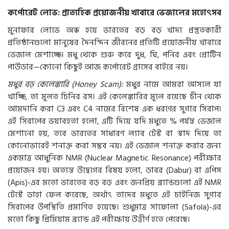
কর্পোরেট লোভ: প্রাত্যহিক প্রয়োজনীয় খাবারে ভেজালের মহোৎসব
মুনাফার লোভে অন্ধ হয়ে ভারতের বড় বড় খাদ্য প্রস্তুতকারী
প্রতিষ্ঠানগুলো মানুষের দৈনন্দিন জীবনের প্রতিটি প্রয়োজনীয় খাবারে
ভেজাল মেশাচ্ছে। মধু থেকে শুরু করে দুধ, ঘি, পনির এবং প্রোটিন
পাউডার—কোনো কিছুই আজ কর্পোরেট গ্রাসের বাইরে নয়।
মধুর বড় কেলেঙ্কারি (Honey Scam):
মধুর নামে আমরা আসলে যা
খাচ্ছি, তা মূলত চিনির রস। এই কেলেঙ্কারির মূলে রয়েছে চীন থেকে
আমদানি করা C3 এবং C4 নামের বিশেষ এক ধরণের সুগার সিরাপ।
এই সিরাপের ভয়াবহতা হলো, এটি দিয়ে যদি মধুতে % পর্যন্ত ভেজাল
মেশানো হয়, তবে ভারতের সাধারণ ল্যাব টেস্ট বা স্বাদ দিয়ে তা
কোনোভাবেই শনাক্ত করা সম্ভব নয়। এই ভেজাল শনাক্ত করার জন্য
একমাত্র আধুনিক NMR (Nuclear Magnetic Resonance) পরীক্ষার
প্রয়োজন হয়। অত্যন্ত উদ্বেগের বিষয় হলো, ডাবর (Dabur) বা এপিস
(Apis)-এর মতো ভারতের বড় বড় এবং জনপ্রিয় ব্র্যান্ডগুলো এই NMR
টেস্টে ডাহা ফেল করেছে, অর্থাৎ তাদের মধুতে এই চাইনিজ সুগার
সিরাপের উপস্থিতি প্রমাণিত হয়েছে। শুধুমাত্র সাফোলা (Safola)-এর
মতো কিছু প্রিমিয়াম ব্র্যান্ড এই পরীক্ষায় উত্তীর্ণ হতে পেরেছে।