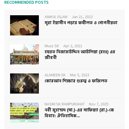
RECOMMENDED POSTS
ANIKUL ISLAM
Jan 21, 2023
সূরা ইয়াসীন পড়ার ফযীলত ও গোপনীয়তা
Muaz SK
Apr 2, 2021
হযরত নিজামউদ্দিন আউলিয়া (রহঃ) এর
জীবনী
ALAMEEN SK
Mar 5, 2023
কোরআন শিক্ষার গুরুত্ব ও ফজিলত
NASIM SK RAMPURAHAT
Nov 7, 2025
নবী মুহাম্মদ (সা.)-এর সাফিয়্যা (রা.)-কে
বিবাহ: ঐতিহাসিক...