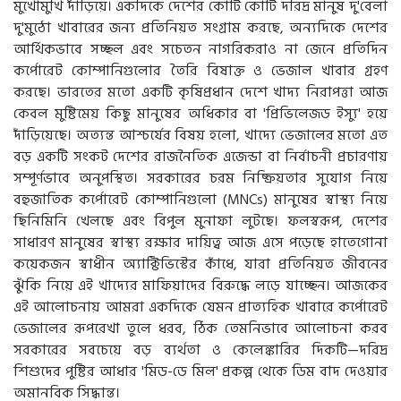
মুখোমুখি দাঁড়িয়ে। একদিকে দেশের কোটি কোটি দরিদ্র মানুষ দু'বেলা
দু'মুঠো খাবারের জন্য প্রতিনিয়ত সংগ্রাম করছে, অন্যদিকে দেশের
আর্থিকভাবে সচ্ছল এবং সচেতন নাগরিকরাও না জেনে প্রতিদিন
কর্পোরেট কোম্পানিগুলোর তৈরি বিষাক্ত ও ভেজাল খাবার গ্রহণ
করছে। ভারতের মতো একটি কৃষিপ্রধান দেশে খাদ্য নিরাপত্তা আজ
কেবল মুষ্টিমেয় কিছু মানুষের অধিকার বা 'প্রিভিলেজড ইস্যু' হয়ে
দাঁড়িয়েছে। অত্যন্ত আশ্চর্যের বিষয় হলো, খাদ্যে ভেজালের মতো এত
বড় একটি সংকট দেশের রাজনৈতিক এজেন্ডা বা নির্বাচনী প্রচারণায়
সম্পূর্ণভাবে অনুপস্থিত। সরকারের চরম নিষ্ক্রিয়তার সুযোগ নিয়ে
বহুজাতিক কর্পোরেট কোম্পানিগুলো (MNCs) মানুষের স্বাস্থ্য নিয়ে
ছিনিমিনি খেলছে এবং বিপুল মুনাফা লুটছে। ফলস্বরূপ, দেশের
সাধারণ মানুষের স্বাস্থ্য রক্ষার দায়িত্ব আজ এসে পড়েছে হাতেগোনা
কয়েকজন স্বাধীন অ্যাক্টিভিস্টের কাঁধে, যারা প্রতিনিয়ত জীবনের
ঝুঁকি নিয়ে এই খাদ্যের মাফিয়াদের বিরুদ্ধে লড়ে যাচ্ছেন। আজকের
এই আলোচনায় আমরা একদিকে যেমন প্রাত্যহিক খাবারে কর্পোরেট
ভেজালের রূপরেখা তুলে ধরব, ঠিক তেমনিভাবে আলোচনা করব
সরকারের সবচেয়ে বড় ব্যর্থতা ও কেলেঙ্কারির দিকটি—দরিদ্র
শিশুদের পুষ্টির আধার 'মিড-ডে মিল' প্রকল্প থেকে ডিম বাদ দেওয়ার
অমানবিক সিদ্ধান্ত।