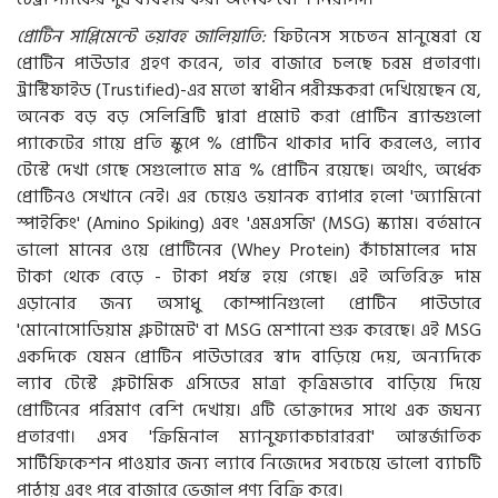
প্রোটিন সাপ্লিমেন্টে ভয়াবহ জালিয়াতি:
ফিটনেস সচেতন মানুষেরা যে
প্রোটিন পাউডার গ্রহণ করেন, তার বাজারে চলছে চরম প্রতারণা।
ট্রাস্টিফাইড (Trustified)-এর মতো স্বাধীন পরীক্ষকরা দেখিয়েছেন যে,
অনেক বড় বড় সেলিব্রিটি দ্বারা প্রমোট করা প্রোটিন ব্র্যান্ডগুলো
প্যাকেটের গায়ে প্রতি স্কুপে % প্রোটিন থাকার দাবি করলেও, ল্যাব
টেস্টে দেখা গেছে সেগুলোতে মাত্র % প্রোটিন রয়েছে। অর্থাৎ, অর্ধেক
প্রোটিনও সেখানে নেই। এর চেয়েও ভয়ানক ব্যাপার হলো 'অ্যামিনো
স্পাইকিং' (Amino Spiking) এবং 'এমএসজি' (MSG) স্ক্যাম। বর্তমানে
ভালো মানের ওয়ে প্রোটিনের (Whey Protein) কাঁচামালের দাম
টাকা থেকে বেড়ে - টাকা পর্যন্ত হয়ে গেছে। এই অতিরিক্ত দাম
এড়ানোর জন্য অসাধু কোম্পানিগুলো প্রোটিন পাউডারে
'মোনোসোডিয়াম গ্লুটামেট' বা MSG মেশানো শুরু করেছে। এই MSG
একদিকে যেমন প্রোটিন পাউডারের স্বাদ বাড়িয়ে দেয়, অন্যদিকে
ল্যাব টেস্টে গ্লুটামিক এসিডের মাত্রা কৃত্রিমভাবে বাড়িয়ে দিয়ে
প্রোটিনের পরিমাণ বেশি দেখায়। এটি ভোক্তাদের সাথে এক জঘন্য
প্রতারণা। এসব 'ক্রিমিনাল ম্যানুফ্যাকচারাররা' আন্তর্জাতিক
সার্টিফিকেশন পাওয়ার জন্য ল্যাবে নিজেদের সবচেয়ে ভালো ব্যাচটি
পাঠায় এবং পরে বাজারে ভেজাল পণ্য বিক্রি করে।