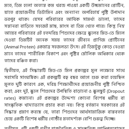
মতে, ডিম হলো অত্যন্ত কম খরচে পাওয়া একটি উচ্চমানের প্রোটিন,
যাতে প্রয়োজনীয় ভিটামিন এবং অন্যান্য অপরিহার্য পুষ্টি উপাদান
ভরপুর থাকে। যেসব পরিবারের আর্থিক সামর্থ্য ভালো, তাদের
সন্তানরা বাড়িতে সহজেই মাছ, মাংস বা ডিম খেতে পারে। কিন্তু নিম্ন
আয়ের পরিবারের এই হতদরিদ্র শিশুদের ক্ষেত্রে স্কুলের মিড-ডে মিলে
দেওয়া ডিমটিই অনেক সময় তাদের জীবনে প্রাণিজ প্রোটিনের
(Animal Protein) একমাত্র সহজলভ্য উৎস। এই ডিমটুকু কেড়ে নেওয়া
মানে তাদের শারীরিক বিকাশ এবং পুষ্টির মৌলিক অধিকার থেকে
তাদের বঞ্চিত করা।
দ্বিতীয়ত, এই সিদ্ধান্তটি মিড-ডে মিল প্রকল্পের মূল লক্ষ্যের সাথে
সরাসরি সাংঘর্ষিক। এই প্রকল্পটি বহু বছর আগে শুরু করা হয়েছিল
মূলত দুটি কারণে: এক, দরিদ্র শিক্ষার্থীদের প্রয়োজনীয় পুষ্টি নিশ্চিত
করা; এবং দুই, স্কুলে শিশুদের উপস্থিতি বাড়ানো ও স্কুলছুট (Dropout
rates) কমানো। এই প্রকল্পের উদ্দেশ্য কোনো বিশেষ ধর্মীয় বা
সাংস্কৃতিক খাদ্যাভ্যাস প্রচার করা নয়। কিন্তু বর্তমান সরকারের এই
সিদ্ধান্ত প্রমাণ করছে যে, তারা শিশুদের আর্থসামাজিক বাস্তবতার
চেয়ে একটি বিশেষ ধর্মীয় গোষ্ঠীর মতাদর্শকে বেশি গুরুত্ব দিচ্ছে।
তৃতীয়ত, এটি একটি গভীর রাজনৈতিক ও সাংস্কৃতিক আধিপত্যবাদের