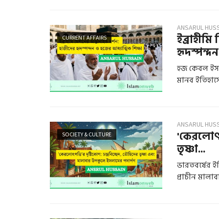
ANSARUL HUS
ইব্রাহীমি
CURRENT AFFAIRS
হৃদস্পন্দন.
হজ কেবল ইসলা
মানব ইতিহাসে
ANSARUL HUS
'কেরলোৎপত
SOCIETY & CULTURE
তৃষ্ণা...
ভারতবর্ষের ই
প্রাচীন মালাবা