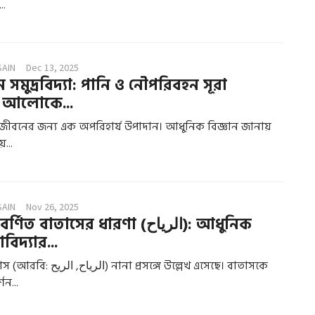
..
SAIN
Dec 13, 2025
মুদ্রবিদ্যা: পানি ও নৌপরিবহন সূরা
 আলোকে...
 জীবনের জন্য এক অপরিহার্য উপাদান। আধুনিক বিজ্ঞান জানায়
়...
SAIN
Nov 26, 2025
ত বাতাসের ধারণা (الرياح): আধুনিক
িদ্যার...
া প্রসঙ্গে উল্লেখ এসেছে। বাতাসকে
শন...