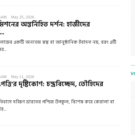
SAIN
May 25, 2026
 মিশনের অন্তর্নিহিত দর্শন: হাজীদের
..
মের একটি অন্যতম স্তম্ভ বা আনুষ্ঠানিক ইবাদত নয়, বরং এটি
র...
V
SAIN
May 11, 2026
্তি'র দৃষ্টিকোণ: চন্দ্রবিচ্ছেদ, তৌহিদের
তিহাসে দক্ষিণ ভারতের পশ্চিম উপকূল, বিশেষ করে কেরালা বা
র...