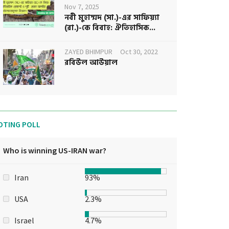
Nov 7, 2025
নবী মুহাম্মদ (সা.)-এর সাফিয়্যা
(রা.)-কে বিবাহ: ঐতিহাসিক...
ZAYED BHIMPUR
Oct 30, 2022
রবিউল আউয়াল
OTING POLL
Who is winning US-IRAN war?
Iran
93%
USA
2.3%
Israel
4.7%