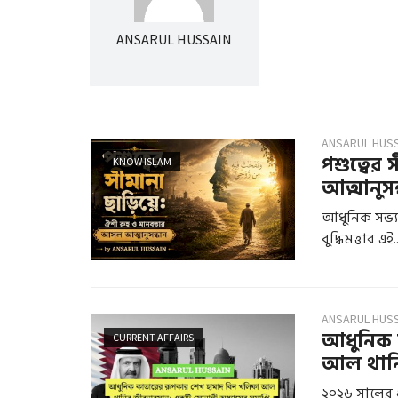
ANSARUL HUSSAIN
ANSARUL HUS
পশুত্বের
KNOW ISLAM
আত্মানুসন
আধুনিক সভ্যত
বুদ্ধিমত্তার এই..
ANSARUL HUS
আধুনিক 
CURRENT AFFAIRS
আল থানি
২০২৬ সালের 