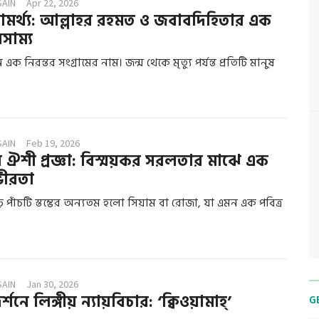
SAIN
Apr 22, 2026
ামর্থ্য: আল্লাহর রহমত ও জবাবদিহিতার এক
রসাম্য
ক নিরন্তর সংগ্রামের নাম। জন্ম থেকে মৃত্যু পর্যন্ত প্রতিটি মানুষ
SAIN
Feb 19, 2026
ঐশী প্রজ্ঞা: বিস্ময়কর সরলতার মাঝে এক
ভীরতা
ঢ় পাঁচটি স্তম্ভের অন্যতম হলো সিয়াম বা রোজা, যা এমন এক পবিত্র
SAIN
Jan 30, 2026
শনে লিঙ্গীয় ন্যায়বিচার: ‘ক্বিওয়ামাহ্’
G