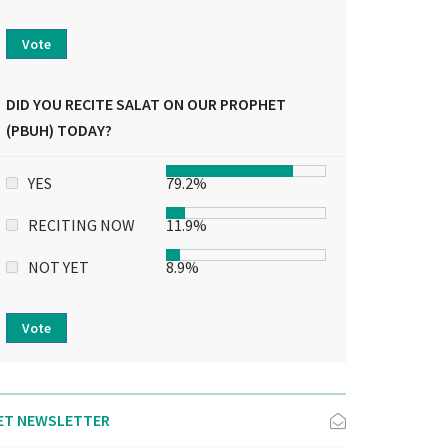
Vote
DID YOU RECITE SALAT ON OUR PROPHET
(PBUH) TODAY?
YES
79.2%
RECITING NOW
11.9%
NOT YET
8.9%
Vote
ET NEWSLETTER