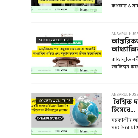
রূপকার ও সা
ANSARUL HUS
আন্তরিকত
SOCIETY & CULTURE
আধ্যাত্মি
কাডালুন্ডি 
আলিঙ্গন করে,
ANSARUL HUS
বৈশ্বিক 
SOCIETY & CULTURE
হিসেবে...
সমকালীন আন
মধ্য দিয়ে যাচ্ছ