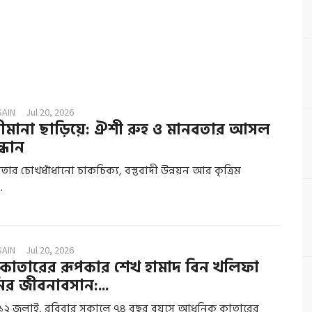
SAIN
Jul 20, 2026
 সীমানা ছাড়িয়ে: ঐশী রুহ ও মানবতার আসল
্ধান
ার চোখধাঁধানো চাকচিক্য, বস্তুবাদী উন্নয়ন আর কৃত্রিম
.
SAIN
Jul 20, 2026
কাতারের রূপকার শেখ হামাদ বিন খলিফা
র জীবনাবসান:...
১২ জুলাই, রবিবার সকালে ৭৪ বছর বয়সে আধুনিক কাতারের