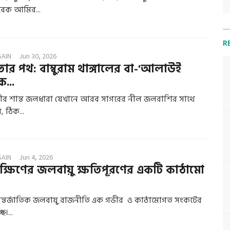
বেক আমির...
R
SAIN
Jun 30, 2026
ার পথ: বাম্বুরাম থাঙ্গালের বা-'আলাউই
ক...
নদীর শান্ত জলধারা যেখানে আরব সাগরের নীল জলরাশির সাথে
 ঠিক...
SAIN
Jun 4, 2026
দক্ষিণের জলবায়ু ক্ষতিপূরণের একটি কাঠামো
্তর্জাতিক জলবায়ু রাজনীতি এক গভীর ও কাঠামোগত সংকটের
ে।...