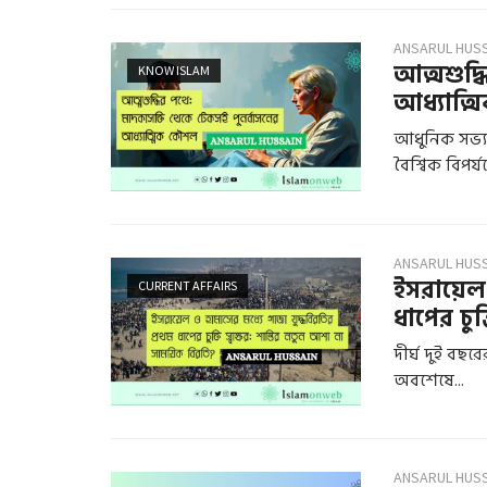
ANSARUL HUS
আত্মশুদ্
KNOW ISLAM
আধ্যাত্মি
আধুনিক সভ্যত
বৈশ্বিক বিপর্যয়
ANSARUL HUS
ইসরায়েল 
CURRENT AFFAIRS
ধাপের চুক্ত
দীর্ঘ দুই বছর
অবশেষে...
ANSARUL HUS