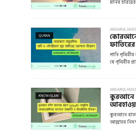
মানব চরিত্রের.
ANSARUL HUS
কোরআনে স
QURAN
ফাতিরের
পানি পৃথিবীর
যে পৃথিবীর প্রায
ANSARUL HUS
কুরআনে বর্ণি
KNOW ISLAM
আবহাওয়াব
কুরআনে বাতাস (আরবি: الرياح, الريح) নান
আল্লাহর নিদর্