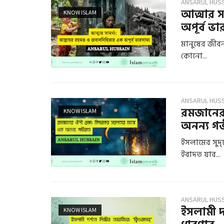
ANSARUL HUS
আত্মার স
KNOW ISLAM
অপূর্ব ভা
মানুষের জীবন এ
কোনো...
ANSARUL HUS
রমজানের 
KNOW ISLAM
অনন্য গ
ইসলামের সুদৃ
ইবাদত যার...
ANSARUL HUS
ইসলামী দর্
KNOW ISLAM