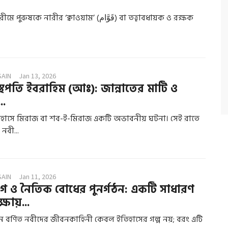
 নারীর ‘ক্বাওয়াম’ (قَوَّام) বা তত্ত্বাবধায়ক ও রক্ষক
SAIN
Jan 13, 2026
 স্থপতি ইবরাহিম (আঃ): জান্নাতের মাটি ও
..
হাসে মিরাজ বা শব-ই-মিরাজ একটি অভাবনীয় ঘটনা। সেই রাতে
নবী...
SAIN
Jan 11, 2026
াগ ও নৈতিক বোধের পুনর্গঠন: একটি সাধারণ
্ষায়...
ে বর্ণিত নবীদের জীবনকাহিনী কেবল ইতিহাসের গল্প নয়; বরং এটি