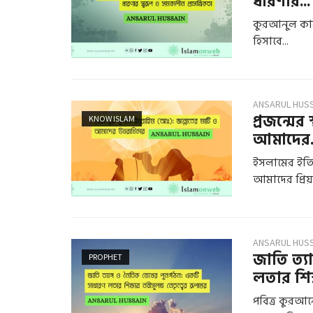
ধারণার...
কুরআনুল কারীমে পুরুষকে
হিসাবে...
ANSARUL HUS
প্রজন্মের
KNOW ISLAM
আমাদের.
ইসলামের ইতি
আমাদের প্রিয় 
ANSARUL HUS
জাতি ত্য
PROPHET
লতার শিক
পবিত্র কুরআন