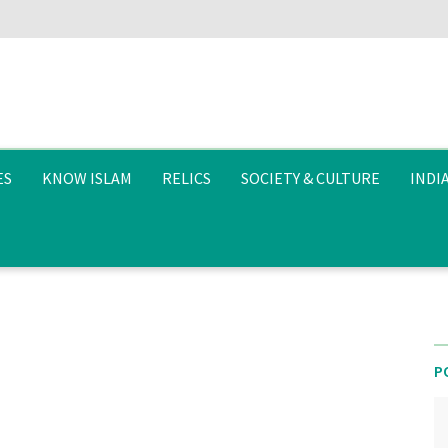
ES
KNOW ISLAM
RELICS
SOCIETY & CULTURE
INDI
P