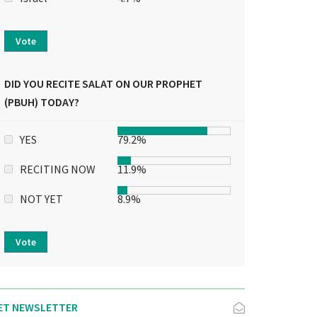
Vote
DID YOU RECITE SALAT ON OUR PROPHET
(PBUH) TODAY?
YES
79.2%
RECITING NOW
11.9%
NOT YET
8.9%
Vote
ET NEWSLETTER