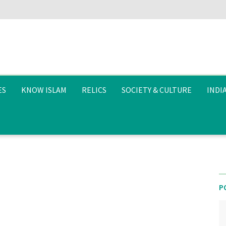
ES
KNOW ISLAM
RELICS
SOCIETY & CULTURE
INDI
P