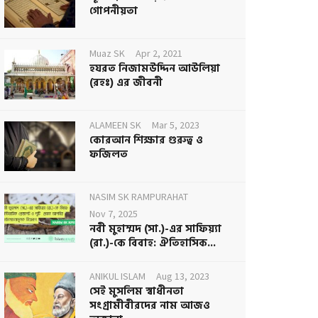
গোপনীয়তা
Muaz SK
Apr 2, 2021
হযরত নিজামউদ্দিন আউলিয়া
(রহঃ) এর জীবনী
ALAMEEN SK
Mar 5, 2023
কোরআন শিক্ষার গুরুত্ব ও
ফজিলত
NASIM SK RAMPURAHAT
Nov 7, 2025
নবী মুহাম্মদ (সা.)-এর সাফিয়্যা
(রা.)-কে বিবাহ: ঐতিহাসিক...
ANIKUL ISLAM
Aug 13, 2023
সেই মুসলিম স্বাধীনতা
সংগ্রামীবীরদের নাম আজও