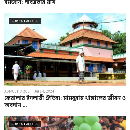
রমজান: পবিত্রতার মাস
CURRENT AFFAIRS
ASIRUL HOQUE
Jul 14, 2024
কেরালার ইসলামী ঐতিহ্য: মামবুরাম থাঙ্গালের জীবন ও
অবদান ...
CURRENT AFFAIRS