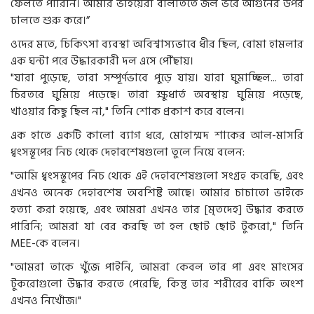
ফেলতে পারিনি। আমার ভাইয়েরা বালতিতে জল ভরে আগুনের উপর
ঢালতে শুরু করে।”
ওদের মতে, চিকিৎসা ব্যবস্থা অবিশ্বাস্যভাবে ধীর ছিল, বোমা হামলার
এক ঘন্টা পরে উদ্ধারকারী দল এসে পৌঁছায়।
"যারা পুড়েছে, তারা সম্পূর্ণভাবে পুড়ে যায়। যারা ঘুমাচ্ছিল... তারা
চিরতরে ঘুমিয়ে পড়েছে। তারা ক্ষুধার্ত অবস্থায় ঘুমিয়ে পড়েছে,
খাওয়ার কিছু ছিল না," তিনি শোক প্রকাশ করে বলেন।
এক হাতে একটি কালো ব্যাগ ধরে, মোহাম্মদ শাকের আল-মাসরি
ধ্বংসস্তূপের নিচ থেকে দেহাবশেষগুলো তুলে নিয়ে বলেন:
"আমি ধ্বংসস্তূপের নিচ থেকে এই দেহাবশেষগুলো সংগ্রহ করেছি, এবং
এখনও অনেক দেহাবশেষ অবশিষ্ট আছে। আমার চাচাতো ভাইকে
হত্যা করা হয়েছে, এবং আমরা এখনও তার [মৃতদেহ] উদ্ধার করতে
পারিনি; আমরা যা বের করছি তা হল ছোট ছোট টুকরো," তিনি
MEE-কে বলেন।
"আমরা তাকে খুঁজে পাইনি, আমরা কেবল তার পা এবং মাংসের
টুকরোগুলো উদ্ধার করতে পেরেছি, কিন্তু তার শরীরের বাকি অংশ
এখনও নিখোঁজ।"