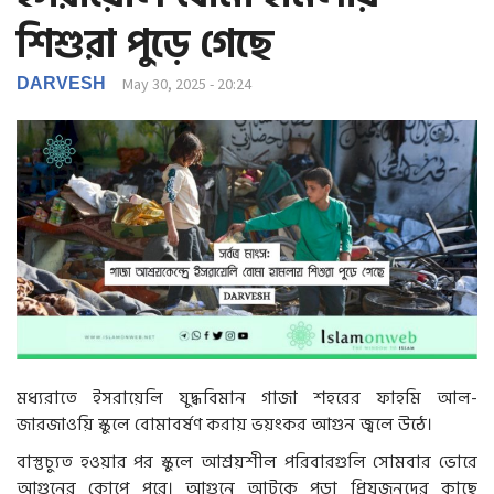
g
শিশুরা পুড়ে গেছে
a
t
i
DARVESH
May 30, 2025 - 20:24
o
n
মধ্যরাতে ইসরায়েলি যুদ্ধবিমান গাজা শহরের ফাহমি আল-
জারজাওয়ি স্কুলে বোমাবর্ষণ করায় ভয়ংকর আগুন জ্বলে উঠে।
বাস্তুচ্যুত হওয়ার পর স্কুলে আশ্রয়শীল পরিবারগুলি সোমবার ভোরে
আগুনের কোপে পরে। আগুনে আটকে পড়া প্রিয়জনদের কাছে