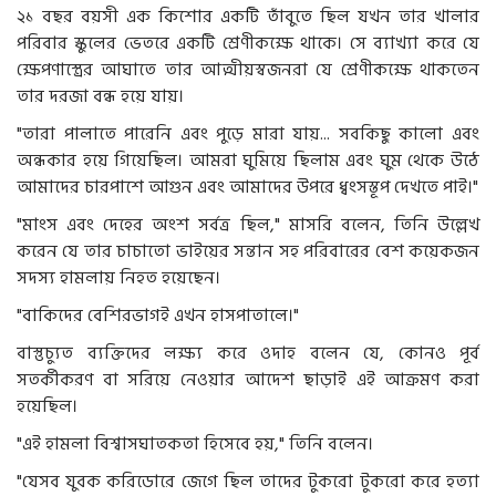
২১ বছর বয়সী এক কিশোর একটি তাঁবুতে ছিল যখন তার খালার
পরিবার স্কুলের ভেতরে একটি শ্রেণীকক্ষে থাকে। সে ব্যাখ্যা করে যে
ক্ষেপণাস্ত্রের আঘাতে তার আত্মীয়স্বজনরা যে শ্রেণীকক্ষে থাকতেন
তার দরজা বন্ধ হয়ে যায়।
"তারা পালাতে পারেনি এবং পুড়ে মারা যায়... সবকিছু কালো এবং
অন্ধকার হয়ে গিয়েছিল। আমরা ঘুমিয়ে ছিলাম এবং ঘুম থেকে উঠে
আমাদের চারপাশে আগুন এবং আমাদের উপরে ধ্বংসস্তূপ দেখতে পাই।"
"মাংস এবং দেহের অংশ সর্বত্র ছিল," মাসরি বলেন, তিনি উল্লেখ
করেন যে তার চাচাতো ভাইয়ের সন্তান সহ পরিবারের বেশ কয়েকজন
সদস্য হামলায় নিহত হয়েছেন।
"বাকিদের বেশিরভাগই এখন হাসপাতালে।"
বাস্তুচ্যুত ব্যক্তিদের লক্ষ্য করে ওদাহ বলেন যে, কোনও পূর্ব
সতর্কীকরণ বা সরিয়ে নেওয়ার আদেশ ছাড়াই এই আক্রমণ করা
হয়েছিল।
"এই হামলা বিশ্বাসঘাতকতা হিসেবে হয়," তিনি বলেন।
"যেসব যুবক করিডোরে জেগে ছিল তাদের টুকরো টুকরো করে হত্যা