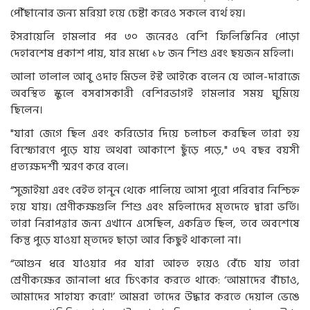
পৌঁছানোর জন্য মরিয়া হয়ে চেষ্টা করেও সকলে ব্যর্থ হয়।
ইসরায়েলি হামলার পর ৩০ জনেরও বেশি ফিলিস্তিনির পোড়া
দেহাবশেষ প্রকাশ পায়, যার মধ্যে ১৮ জন শিশু এবং ছয়জন মহিলা।
আলা তালাল আবু ওদাহ মিডল ইস্ট আইকে বলেন যে আল-দারাজে
অবস্থিত স্কুলে বসবাসকারী বেশিরভাগই হামলার সময় ঘুমিয়ে
ছিলেন।
"যারা জেগে ছিল এবং করিডোর দিয়ে চলাচল করছিল তারা হয়
বিস্ফোরণে পুড়ে যায় অথবা আকাশে ছুঁড়ে পড়ে," ৩৭ বছর বয়সী
প্রত্যক্ষদর্শী স্মরণ করে বলে।
“সুজাইয়া এবং বেইত হানুন থেকে পালিয়ে আসা পুরো পরিবার নিশ্চিহ্ন
হয়ে যায়। শ্রেণীকক্ষগুলি শিশু এবং মহিলাদের মৃতদেহে দ্বারা ভর্তি।
তারা নিরাপত্তার জন্য এখানে এসেছিল, একত্রিত ছিল, তবে অবশেষে
কিন্তু পুড়ে যাওয়া মৃতদেহ ছাড়া আর কিছুই থাকলো না।
“আগুন ধরে যাওয়ার পর যারা আহত হয়েও বেঁচে যায় তারা
শ্রেণীকক্ষের জানালা ধরে চিৎকার করতে থাকে: ‘আমাদের বাঁচাও,
আমাদের সাহায্য করো!’ আমরা তাদের উদ্ধার করতে দেয়াল ভেঙে