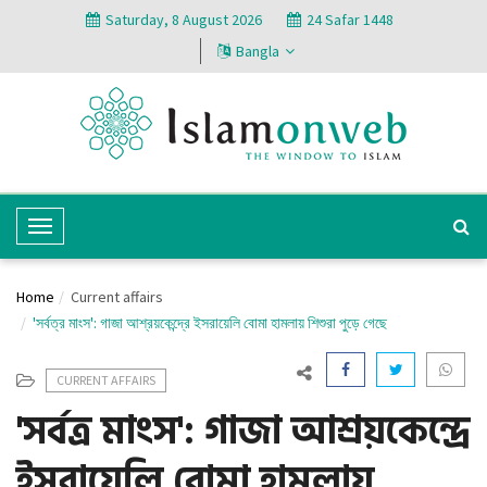
Saturday, 8 August 2026
24 Safar 1448
Bangla
T
o
g
Home
Current affairs
g
'সর্বত্র মাংস': গাজা আশ্রয়কেন্দ্রে ইসরায়েলি বোমা হামলায় শিশুরা পুড়ে গেছে
l
e
CURRENT AFFAIRS
N
'সর্বত্র মাংস': গাজা আশ্রয়কেন্দ্রে
a
v
ইসরায়েলি বোমা হামলায়
i