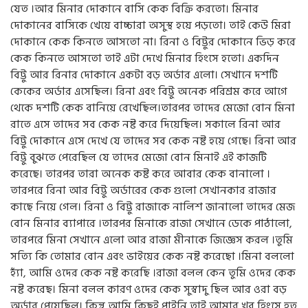
যেত ।আর মিনার দোকানে বাসি কেক বিক্রি করতো। মিনার
দোকানের বাসিকে খেয়ে বাচ্চারা অসুস্থ হয়ে পড়তো। তাই কেউ মিরা
দোকানে কেক‌ কিনতে আসতো না। রিনা ও বিট্টুর দোকানে ভিড় করে
কেক কিনতে আসতো তাই এটা দেখে মিনার হিংসে হতো। একদিন
বিট্টু আর রিনার দোকানে একটা বড় অর্ডার এলো। সেখানে দশটি
কেকের অর্ডার এসেছিল। রিনা এবং বিট্টু অনেক পরিশ্রম করে আগে
থেকে দশটি কেক বানিয়ে রেখেছিল।তারপর তাদের মেজো বোন মিনা
রাতে এসে তাদের সব কেক নষ্ট করে দিয়েছিল। সকালে রিনা আর
বিট্টু দোকানে এসে দেখে যে তাদের সব কেক নষ্ট হয়ে গেছে। রিনা আর
বিট্টু বুঝতে পেরেছিল যে তাদের মেজো বোন মিনাই এই কাজটি
করেছে। তারপর তারা অনেক কষ্ট করে আবার কেক বানালো ।
তারপরে রিনা আর বিট্টু অর্ডারের কেক গুলো সেখানকার রাজার
কাছে নিয়ে গেল। রিনা ও বিট্টু রাজাকে নালিশ জানালো তাদের মেজ
বোন মিনার ব্যাপারে ।তারপর মিনাকে রাজা সেখানে ডেকে পাঠালো,
তারপরে মিনা সেখানে এলো আর রাজা মীনাকে জিজ্ঞেস করল ।তুমি
সত্যি কি তোমার বোন এবং ভাইয়ের কেক নষ্ট করেছো ।মিনা বললো
হ্যাঁ, আমি ওদের কেক নষ্ট করেছি ।রাজা বলল কেন তুমি ওদের কেক
নষ্ট করেছ। মিনা বলল কারণ ওদের কেক সুস্বাদু ছিল আর ওরা বড়
অর্ডার পেয়েছিল। কিন্তু আমি কিছুই পাইনি তাই আমার খুব হিংসে হত