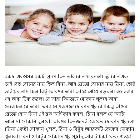
g
a
t
i
o
n
একদা একসময় একটা গ্রামে তিন ভাই বোন থাকতো। দুই বোন এক
ভাই ।বড় বোনের নাম ছিল রিনা ,আর মেজো বোনের নাম মিনা, ছোট
ভাইয়ের নাম ছিল বিট্টু ।তারপর তারা আস্তে আস্তে বড় হল। বড় হবার
পর তারা ঠিক করল। যে তারা তিনজনে দোকান খুলবে তারা
ভেবেছিল যে তারা তিনজনে একসঙ্গে দোকান খুলবে ।কিন্তু তাদের
মেজো বোন মিনা এই মত অস্বীকার করল। মিনা বলল যে আমি
আলাদা দোকান খুলবো। তারপর তিনজনেই কেকের দোকান খুললো
।মিনা একটা দোকান খুলল, রিনা ও বিট্টুর আরেকটি কেকের দোকান
খুললো। রিনা ও বিট্টুর দোকানে খুব সুস্বাদু আর টাটকা কেক পাওয়া