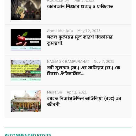
ALAMEEN SK
Mar 5, 2023
কোরআন শিক্ষার গুরুত্ব ও ফজিলত
Abdul Mustafa
May 12, 2025
সকল কুর্কমের মূল কারণ শয়তানের
কুমন্ত্রণা
NASIM SK RAMPURAHAT
Nov 7, 2025
নবী মুহাম্মদ (সা.)-এর সাফিয়্যা (রা.)-কে
বিবাহ: ঐতিহাসিক...
Muaz SK
Apr 2, 2021
হযরত নিজামউদ্দিন আউলিয়া (রহঃ) এর
জীবনী
RECOMMENDED POSTS