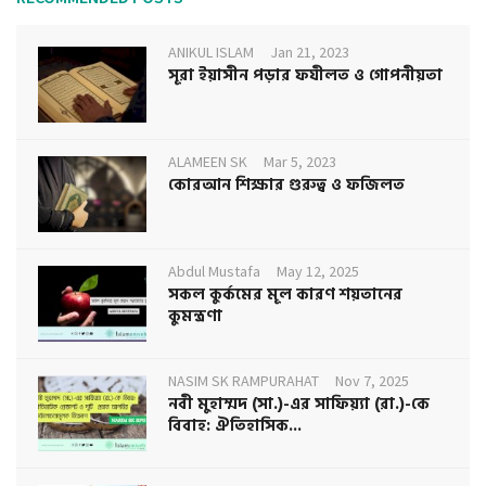
ANIKUL ISLAM
Jan 21, 2023
সূরা ইয়াসীন পড়ার ফযীলত ও গোপনীয়তা
ALAMEEN SK
Mar 5, 2023
কোরআন শিক্ষার গুরুত্ব ও ফজিলত
Abdul Mustafa
May 12, 2025
সকল কুর্কমের মূল কারণ শয়তানের
কুমন্ত্রণা
NASIM SK RAMPURAHAT
Nov 7, 2025
নবী মুহাম্মদ (সা.)-এর সাফিয়্যা (রা.)-কে
বিবাহ: ঐতিহাসিক...