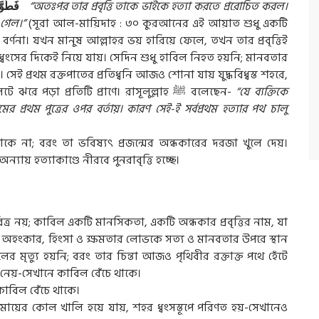
فَطَوّ
“অতঃপর তার প্রবৃত্তি তাকে ভাইকে হত্যা করতে প্ররোচিত করল।
 গেল।”
(সূরা আল-মায়িদাহ : ৩০ কুরআনের এই আয়াত শুধু একটি
র্ণনা। যখন মানুষ আল্লাহর ভয় হারিয়ে ফেলে, তখন তার প্রবৃত্তিই
 ধ্বংসের দিকেই নিয়ে যায়। সেদিন শুধু হাবিল নিহত হয়নি; মানবতার
ই প্রথম রক্তপাতের প্রতিধ্বনি আজও শোনা যায় যুদ্ধবিধ্বস্ত শহরে,
 ঝরে পড়া প্রতিটি প্রাণে। রাসূলুল্লাহ
ﷺ
বলেছেন-
“যে ব্যক্তিকে
প্রথম পুত্রের ওপর বর্তায়। কারণ সেই-ই সর্বপ্রথম হত্যার পথ চালু
ে না; বরং তা ভবিষ্যৎ প্রজন্মের অন্ধকারের দরজা খুলে দেয়।
যায় হত্যাকাণ্ডে নীরবে পুনরাবৃত্তি হচ্ছে।
র নয়; কাবিল একটি মানসিকতা, একটি অন্ধকার প্রবৃত্তির নাম, যা
র অহংকার, হিংসা ও ক্ষমতার লোভকে সত্য ও মানবতার উপরে স্থান
ৃত্যু হয়নি; বরং তার চিন্তা আজও পৃথিবীর রক্তাক্ত পথে হেঁটে
ে নেয়-সেখানে কাবিল বেঁচে থাকে।
কাবিল বেঁচে থাকে।
 মায়ের কোল খালি হয়ে যায়, শহর ধ্বংসস্তূপে পরিণত হয়-সেখানেও