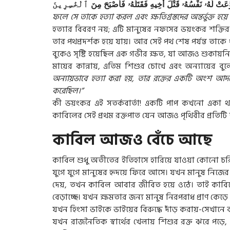
َعَتْ
لَهُۥ
نَفْسُهُۥ
قَتْلَ
أَخِيهِ
فَقَتَلَهُۥ
فَأَصْبَحَ
مِنَ
ٱلْخَٰسِرِينَ
ফলে সে তাকে হত্যা করল এবং ক্ষতিগ্রস্তদের অন্তর্ভুক্ত হয়ে
হত্যার বিবরণ নয়; এটি মানুষের নফসের ভয়ংকর শক্তির ব
তার পথপ্রদর্শক হয়ে যায়। আর সেই পথ শেষ পর্যন্ত তাকে
বুকেও সৃষ্টি হয়েছিল এক গভীর ক্ষত, যা আজও শুকায়নি। সে
মায়ের কান্নায়, এতিম শিশুর চোখে এবং অন্যায়ের বুলেটে
অন্যায়ভাবে হত্যা করা হয়, তার রক্তের একটি অংশ আদমের 
করেছিল।”
কী ভয়ংকর এই সতর্কবার্তা! একটি পাপ কখনো একা থাক
কাবিলের সেই প্রথম রক্তপাত যেন আজও পৃথিবীর প্রতিটি অন্
কাবিল আজও বেঁচে আছে
কাবিল শুধু অতীতের ইতিহাসে হারিয়ে যাওয়া কোনো চরিত্
যুগে যুগে মানুষের হৃদয়ে ফিরে আসে। যখন মানুষ নিজে
দেয়, তখন কাবিল আবার জীবিত হয়ে ওঠে। তাই কাবিলের ম
বেড়াচ্ছে। যখন ক্ষমতার জন্য মানুষ নিরপরাধ প্রাণ কেড়
যখন হিংসা ভাইকে ভাইয়ের বিরুদ্ধে দাঁড় করায়-সেখানে 
যখন রাজনৈতিক স্বার্থের খেলায় শিশুর রক্ত ঝরে পড়ে,