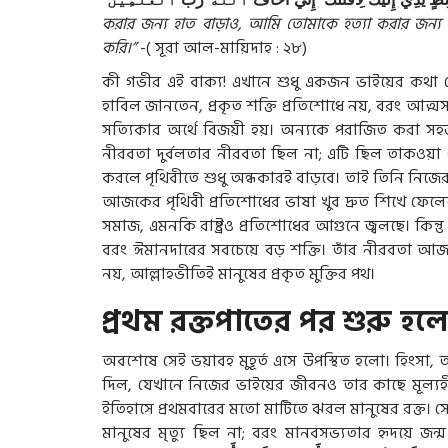
سِطٍ
يَدِيَ
إِلَيْكَ
لِأَقْتُلَكَ
إِنِّيٓ
أَخَافُ
ٱللَّهَ
رَبَّ
ٱلْعَٰلَمِينَ
করার জন্য হাত বাড়াও, আমি তোমাকে হত্যা করার জন্য 
করি।”
-( সূরা আল-মায়িদাহ : ২৮)
কী গভীর এই বাক্য! এখানে শুধু একজন ভাইয়ের কথা নে
হাবিল জানতেন, প্রকৃত শক্তি প্রতিশোধে নয়, বরং আত্ম
সত্যিকার অর্থে বিজয়ী হয়। অন্যকে পরাজিত করা সহ
নীরবতা দুর্বলতার নীরবতা ছিল না; এটি ছিল তাকওয়া 
করলে পৃথিবীতে শুধু অন্ধকারই বাড়বে। তাই তিনি নিজের
আজকের পৃথিবী প্রতিশোধের ভাষা খুব দ্রুত শিখে ফেলেছে
সমাজ, এমনকি রাষ্ট্রও প্রতিশোধের আগুনে জ্বলছে। কিন্
বরং ঈমানদারের সবচেয়ে বড় শক্তি। তাঁর নীরবতা আজও
নয়, আল্লাহভীতিই মানুষের প্রকৃত মুক্তির পথ।
প্রথম রক্তপাতের পর শুরু হলো
অবশেষে সেই ভয়াবহ মুহূর্ত এসে উপস্থিত হলো। হিংসা, 
দিল, যেখানে নিজের ভাইয়ের জীবনও তার কাছে মূল্যহ
ইতিহাসে প্রথমবারের মতো মাটিতে ঝরল মানুষের রক্ত। সে
মানুষের মৃত্যু ছিল না; বরং মানবসভ্যতার হৃদয়ে জন