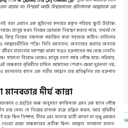
بِبَا
أَنَا۠
مَا
لِتَقْتُلَنِي
يَدَكَ
إِلَيَّ
بَسَطتَ
لَئِن
“তুমি যদি আমাকে হত্যা
হাত বাড়াব না। নিশ্চয়ই আমি বিশ্বজগতের প্রতিপালক আল্লাহকে ভয়
ই; বরং এখানে এক মুমিনের হৃদয়ের প্রকৃত পরিচয় ফুটে উঠেছে।
সংযমে। মানুষ যখন নিজের ক্রোধকে নিয়ন্ত্রণ করতে পারে, তখনই সে
জ, কিন্তু নিজের নফসকে পরাজিত করা সবচেয়ে কঠিন। হাবিলের
ও আল্লাহভীতির শক্তি। তিনি জানতেন, অন্যায়ের জবাবে অন্যায়
 জীবন হারানোর আশঙ্কা থাকা সত্ত্বেও রক্তপাতের পথ বেছে নেননি।
। সামান্য বিরোধ থেকেও মানুষ হত্যা পর্যন্ত পৌঁছে যায়। পরিবার,
তু এই অন্ধকার পৃথিবীতে হাবিল আমাদের শেখান-ক্ষমা দুর্বলতা নয়,
 মানবতার কানে এক গভীর আহ্বান হয়ে প্রতিধ্বনিত হয়-রক্তপাত
 মানবতার দীর্ঘ কান্না
অহংকার ও প্রবৃত্তির অন্ধ অনুসরণ কাবিলকে এমন এক স্থানে পৌঁছে
ীন হয়ে গেল। সে নিজের হাতকে রক্তে রঞ্জিত করল, আর পৃথিবীর
ই রক্ত ছিল নিষ্পাপ, নীরব এবং অত্যন্ত ভারী-কারণ তা শুধু একজন
G
্ম নেওয়া প্রথম অন্ধকারের প্রতীক ছিল। আল্লাহ তাআলা বলেন-