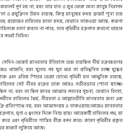
করলেই পূর্ণ হয় না; বরং তার হাত ও মুখ থেকে অন্য মানুষ নিরাপদ
া ও প্রযুক্তিতে উন্নত হয়েছে, কিন্তু মানুষের হৃদয় ক্রমেই শূন্য হয়ে
ষ্ট নয়; প্রয়োজন হাবিলের মতো হৃদয়, যেখানে তাকওয়া আছে, করুণা
বিলকে হত্যা করতে না পারে, তবে পৃথিবীর রক্তপাত কখনো থামবে
লের পথেই নিহিত।
, সেদিন থেকেই মানবতার ইতিহাসে শুরু হয়েছিল দীর্ঘ রক্তক্ষরণের
থামেনি; বরং যুগের পর যুগ ধরে তা প্রতিধ্বনিত হচ্ছে যুদ্ধের
ব্দ শোকে এবং এতিম শিশুর ভেজা চোখে। পৃথিবী যত আধুনিক হয়েছে,
ন হাবিলের সেই নীরব রক্তের ডাক আরও গভীরভাবে শোনা যাচ্ছে।
ল না; বরং তা ছিল মানব আত্মার পতনের সূচনা, যেখানে হিংসা,
বিপরীতে হাবিলের ধৈর্য, নীরবতা ও আল্লাহভীতি মানবতার জন্য এক
শক্তি প্রতিশোধে নয়, বরং আত্মসংযম ও তাকওয়ায়।আজও মানবতার
ক্তপাত, ঘৃণা ও ধ্বংসের দিকে নিয়ে যায়। আরেকটি হাবিলের পথ, যা
ে এবং পৃথিবীতে শান্তির বীজ বপন করে। কারণ পৃথিবীর প্রকৃত
দয়ের মধ্যেই লুকিয়ে আছে।