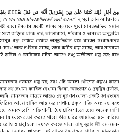
مِنْ
أَجْلِ
ذَٰلِكَ
كَتَبْنَا
عَلَىٰ
بَنِيٓ
إِسْرَٰٓءِيلَ
أَنَّهُۥ
مَن
قَتَلَ
نَفْسًۢا
بِغَيْ
ল, সে যেন সমগ্র মানবজাতিকেই হত্যা করল।”
-( সূরা আল-মায়িদাহ :
ট করে। ইসলাম একটি প্রাণের মূল্যকে পুরো মানবজাতির সমান
র সঙ্গে জড়িয়ে থাকে স্বপ্ন, ভালোবাসা, পরিবার ও অসংখ্য অনুভূতি।
নুষ রক্ত দেখতে দেখতে অনুভূতিহীন হয়ে যাচ্ছে। সংবাদপত্রের
ষের চোখে অশ্রু শুকিয়ে যাচ্ছে, হৃদয় কঠিন হয়ে যাচ্ছে, আর মানবতা
ণেই হাবিল ও কাবিলের ঘটনা আজও শুধু অতীতের গল্প নয়; বরং
ও মানবতার পতনের গল্প নয়; বরং এটি আলো খোঁজার গল্পও। কারণ
র পথ দেখান। কাবিল যেখানে হিংসা, অহংকার ও প্রবৃত্তির প্রতীক,
রতিচ্ছবি। মানবতার সামনে আজও এই দুই পথ খোলা-একটি পথ ধ্বংসের
রিয়ে আনে। হাবিল আমাদের শেখান, প্রকৃত শক্তি অস্ত্রে নয়; বরং
চেয়ে অনেক বেশি শক্তিশালী, ধৈর্য প্রতিশোধের চেয়ে অনেক বেশি
্যায় থেকে রক্ষা করতে পারে। তাঁর চরিত্র আমাদের মনে করিয়ে
ধ ও প্রবৃত্তিকে নিয়ন্ত্রণ করতে পারে। রাসূলুল্লাহ
ﷺ
বলেছেন-
 মুসলিম নিরাপদ থাকে।” এই হাদিস ইসলামের শান্তি ও মানবতার