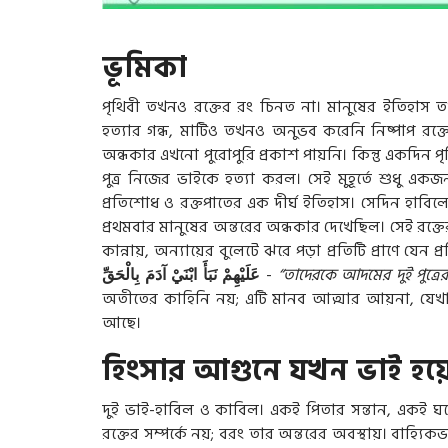
ভূমিকা
পৃথিবী তখনও রক্তের রং চিনত না। মানুষের ইতিহাস 
হত্যার গন্ধ, মাটিও তখনও অনুভব করেনি নিষ্পাপ রক্
অন্ধকার এখনো পুরোপুরি প্রকাশ পায়নি। কিন্তু একদি
পুত্র নিজের ভাইকে হত্যা করল। সেই মুহূর্তে শুধু এ
প্রতিশোধ ও রক্তপাতের এক দীর্ঘ ইতিহাস। সেদিন হাবি
প্রথমবার মানুষের অন্তরের অন্ধকার দেখেছিল। সেই রক্তে
কান্নায়, অন্যায়ের বুলেটে ঝরে পড়া প্রতিটি প্রাণে যেন 
بِالْحَقِّ
آدَمَ
ابْنَيْ
نَبَأَ
عَلَيْهِمْ
-
“তাদেরকে আদমের দুই পুত্রে
অতীতের কাহিনি নয়; এটি মানব আত্মার আয়না, যে
আছে।
হিংসার আগুনে যখন ভাই হয়
দুই ভাই-হাবিল ও কাবিল। একই পিতার সন্তান, একই ঘরে 
রক্তের সম্পর্কে নয়; বরং তার অন্তরের অবস্থায়। বাহ্