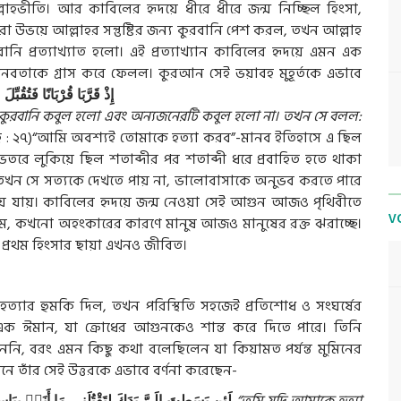
লাহভীতি। আর কাবিলের হৃদয়ে ধীরে ধীরে জন্ম নিচ্ছিল হিংসা,
ারা উভয়ে আল্লাহর সন্তুষ্টির জন্য কুরবানি পেশ করল, তখন আল্লাহ
নি প্রত্যাখ্যাত হলো। এই প্রত্যাখ্যান কাবিলের হৃদয়ে এমন এক
নবতাকে গ্রাস করে ফেলল। কুরআন সেই ভয়াবহ মুহূর্তকে এভাবে
إِذْ
قَرَّبَا
قُرْبَانًا
فَتُقُبِّلَ
م
ুরবানি কবুল হলো এবং অন্যজনেরটি কবুল হলো না। তখন সে বলল:
হ : ২৭)“আমি অবশ্যই তোমাকে হত্যা করব”-মানব ইতিহাসে এ ছিল
র ভেতরে লুকিয়ে ছিল শতাব্দীর পর শতাব্দী ধরে প্রবাহিত হতে থাকা
ে তখন সে সত্যকে দেখতে পায় না, ভালোবাসাকে অনুভব করতে পারে
য়ে যায়। কাবিলের হৃদয়ে জন্ম নেওয়া সেই আগুন আজও পৃথিবীতে
V
ে, কখনো অহংকারের কারণে মানুষ আজও মানুষের রক্ত ঝরাচ্ছে।
ই প্রথম হিংসার ছায়া এখনও জীবিত।
্যার হুমকি দিল, তখন পরিস্থিতি সহজেই প্রতিশোধ ও সংঘর্ষের
 এক ঈমান, যা ক্রোধের আগুনকেও শান্ত করে দিতে পারে। তিনি
াননি, বরং এমন কিছু কথা বলেছিলেন যা কিয়ামত পর্যন্ত মুমিনের
 তাঁর সেই উত্তরকে এভাবে বর্ণনা করেছেন-