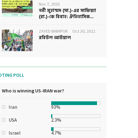
Nov 7, 2025
নবী মুহাম্মদ (সা.)-এর সাফিয়্যা
(রা.)-কে বিবাহ: ঐতিহাসিক...
ZAYED BHIMPUR
Oct 30, 2022
রবিউল আউয়াল
OTING POLL
Who is winning US-IRAN war?
Iran
93%
USA
2.3%
Israel
4.7%