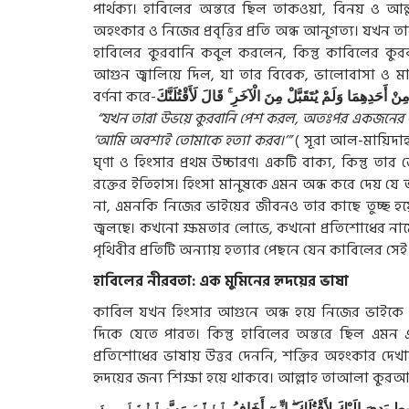
পার্থক্য। হাবিলের অন্তরে ছিল তাকওয়া, বিনয় ও আল্
অহংকার ও নিজের প্রবৃত্তির প্রতি অন্ধ আনুগত্য। যখন ত
হাবিলের কুরবানি কবুল করলেন, কিন্তু কাবিলের কুরবা
আগুন জ্বালিয়ে দিল, যা তার বিবেক, ভালোবাসা ও মা
বর্ণনা করে-
لَأَقْتُلَنَّكَ
قَالَ
الْآخَرِ
مِنَ
يُتَقَبَّلْ
وَلَمْ
أَحَدِهِمَا
ِنْ
“যখন তারা উভয়ে কুরবানি পেশ করল, অতঃপর একজনের ক
‘আমি অবশ্যই তোমাকে হত্যা করব।’”
( সূরা আল-মায়িদা
ঘৃণা ও হিংসার প্রথম উচ্চারণ। একটি বাক্য, কিন্তু তা
রক্তের ইতিহাস। হিংসা মানুষকে এমন অন্ধ করে দেয় য
না, এমনকি নিজের ভাইয়ের জীবনও তার কাছে তুচ্ছ হ
জ্বলছে। কখনো ক্ষমতার লোভে, কখনো প্রতিশোধের নাম
পৃথিবীর প্রতিটি অন্যায় হত্যার পেছনে যেন কাবিলের সে
হাবিলের নীরবতা: এক মুমিনের হৃদয়ের ভাষা
কাবিল যখন হিংসার আগুনে অন্ধ হয়ে নিজের ভাইকে হত
দিকে যেতে পারত। কিন্তু হাবিলের অন্তরে ছিল এমন
প্রতিশোধের ভাষায় উত্তর দেননি, শক্তির অহংকার দেখ
হৃদয়ের জন্য শিক্ষা হয়ে থাকবে। আল্লাহ তাআলা কুরআনে