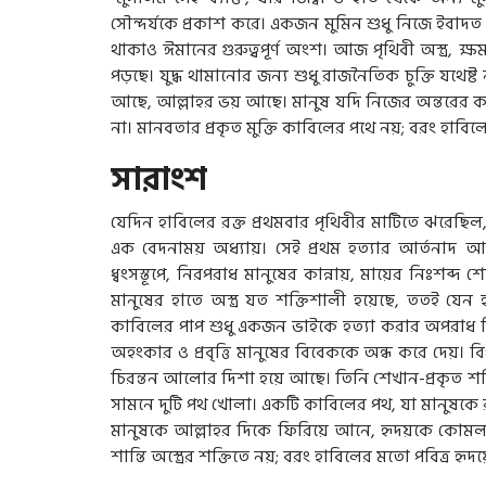
সৌন্দর্যকে প্রকাশ করে। একজন মুমিন শুধু নিজে ইবাদত 
থাকাও ঈমানের গুরুত্বপূর্ণ অংশ। আজ পৃথিবী অস্ত্র, ক্ষমত
পড়ছে। যুদ্ধ থামানোর জন্য শুধু রাজনৈতিক চুক্তি যথে
আছে, আল্লাহর ভয় আছে। মানুষ যদি নিজের অন্তরের কা
না। মানবতার প্রকৃত মুক্তি কাবিলের পথে নয়; বরং হাবি
সারাংশ
যেদিন হাবিলের রক্ত প্রথমবার পৃথিবীর মাটিতে ঝরেছিল
এক বেদনাময় অধ্যায়। সেই প্রথম হত্যার আর্তনাদ আজও 
ধ্বংসস্তূপে, নিরপরাধ মানুষের কান্নায়, মায়ের নিঃশ
মানুষের হাতে অস্ত্র যত শক্তিশালী হয়েছে, ততই যে
কাবিলের পাপ শুধু একজন ভাইকে হত্যা করার অপরাধ ছি
অহংকার ও প্রবৃত্তি মানুষের বিবেককে অন্ধ করে দেয়। 
চিরন্তন আলোর দিশা হয়ে আছে। তিনি শেখান-প্রকৃত 
সামনে দুটি পথ খোলা। একটি কাবিলের পথ, যা মানুষকে র
মানুষকে আল্লাহর দিকে ফিরিয়ে আনে, হৃদয়কে কোমল কর
শান্তি অস্ত্রের শক্তিতে নয়; বরং হাবিলের মতো পবিত্র হৃ