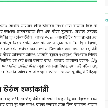
R
তখনও দেখেনি ভাইয়ের হাতে ভাইয়ের নিথর দেহ। বাতাসে ছিল না
তের উষ্ণতা। মানবসভ্যতা ছিল এক নীরব সূচনায়, যেখানে হৃদয়ের
ন পৃথিবীর বুক কেঁপে উঠল। আদম Adam (আলাইহিস সালাম)-এর এক
কজন মানুষ নিহত হয়নি; বরং মানবতার বুকে জন্ম নিয়েছিল হিংসা,
লের রক্ত যখন প্রথমবারের মতো মাটিতে ঝরেছিল, তখন যেন পৃথিবী
র নীরব আর্তনাদ আজও থামেনি; যুদ্ধের ধ্বংসস্তূপে, নিরপরাধ শিশুর
প্রতিধ্বনিত হয় সেই প্রথম হত্যার ব্যথা। আল্লাহ তাআলা বলেন-
وَاتْلُ
র সত্য ঘটনা শুনিয়ে দিন।
” (সূরা আল-মায়িদাহ: ২৭)। এই ঘটনা শুধু
খানে হিংসার আগুন ও তাকওয়ার আলো আজও মুখোমুখি দাঁড়িয়ে
ে উঠল হত্যাকারী
বেড়ে ওঠা, একই পৃথিবীর বাসিন্দা। কিন্তু মানুষের প্রকৃত পরিচয়
যিকভাবে তারা দুই ভাই হলেও তাদের হৃদয়ের মধ্যে ছিল আকাশ-পাতাল