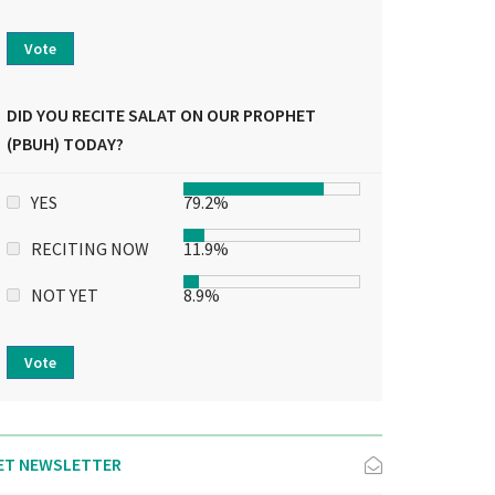
Vote
DID YOU RECITE SALAT ON OUR PROPHET
(PBUH) TODAY?
YES
79.2%
RECITING NOW
11.9%
NOT YET
8.9%
Vote
ET NEWSLETTER