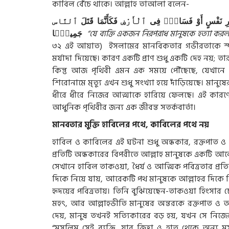
কাবিল বেঁচে থাকে। আল্লাহ তাআলা বলেন-
رِ
نَفْسٍ
أَوْ
فَسَادٍۢ
فِى
ٱلْأَرْضِ
فَكَأَنَّمَا
قَتَلَ
ٱلنَّاس
جَمِيعًۭا
“যে ব্যক্তি একজন নিরপরাধ মানুষকে হত্যা কর
৩২ এই আয়াত) ইসলামের মানবিকতার গভীরতাকে স্পষ্
মর্যাদা দিয়েছে। কারণ একটি প্রাণ শুধু একটি দেহ নয়; তা
কিন্তু আজ পৃথিবী এমন এক সময়ে পৌঁছেছে, যেখানে মা
শিরোনামে মৃত্যু এখন শুধু সংখ্যা হয়ে দাঁড়িয়েছে। মানু
ধীরে ধীরে নিজের আত্মাকে হারিয়ে ফেলছে। এই কার
আধুনিক পৃথিবীর জন্য এক জীবন্ত সতর্কবার্তা।
মানবতার মুক্তি হাবিলের পথে, কাবিলের পথে নয়
হাবিল ও কাবিলের এই ঘটনা শুধু অন্ধকার, রক্তপাত 
প্রতিটি অন্ধকারের বিপরীতে আল্লাহ মানুষকে একটি আলো
সেখানে হাবিল তাকওয়া, ধৈর্য ও আত্মিক পবিত্রতার প্
দিকে নিয়ে যায়, আরেকটি পথ মানুষকে আল্লাহর দিকে ফি
হৃদয়ের পবিত্রতায়। তিনি বুঝিয়েছেন-তাকওয়া হিংসার 
মহৎ, আর আল্লাহভীতি মানুষের অন্তরকে রক্তপাত ও অন
দেয়, মানুষ তখনই সত্যিকারের বড় হয়, যখন সে নিজের ক্রো
“মুসলিম সেই ব্যক্তি, যার জিহ্বা ও হাত থেকে অন্য