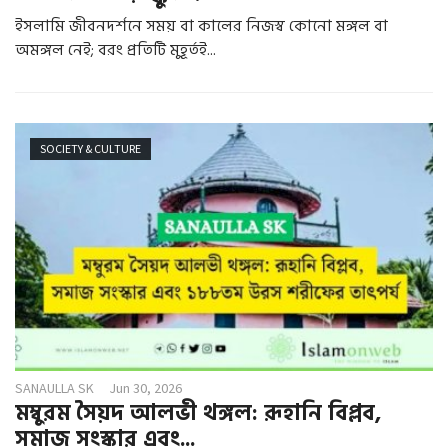
ইসলামি জীবনদর্শনে সময় বা কালের নিজস্ব কোনো মঙ্গল বা
অমঙ্গল নেই; বরং প্রতিটি মুহূর্তই...
SOCIETY & CULTURE
SANAULLA SK
Jun 30, 2026
মম্বুরম সৈয়দ আলভী থঙ্গল: রূহানি বিপ্লব,
সমাজ সংস্কার এবং...