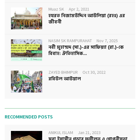
Muaz SK
Apr 2, 2021
হযরত নিজামউদ্দিন আউলিয়া (রহঃ) এর
জীবনী
NASIM SK RAMPURAHAT
Nov 7, 2025
নবী মুহাম্মদ (সা.)-এর সাফিয়্যা (রা.)-কে
বিবাহ: ঐতিহাসিক...
ZAYED BHIMPUR
Oct 30, 2022
রবিউল আউয়াল
RECOMMENDED POSTS
ANIKUL ISLAM
Jan 21, 2023
সূরা ইয়াসীন পড়ার ফযীলত ও গোপনীয়তা