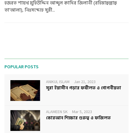
হজরত শায়খ মুহিউদ্দিন আব্দুল কাদির জিলানী (রহিমাহুল্লাহু
তা’আলা), নিঃসন্দেহে সুন্নী...
POPULAR POSTS
ANIKUL ISLAM
Jan 21, 2023
সূরা ইয়াসীন পড়ার ফযীলত ও গোপনীয়তা
ALAMEEN SK
Mar 5, 2023
কোরআন শিক্ষার গুরুত্ব ও ফজিলত