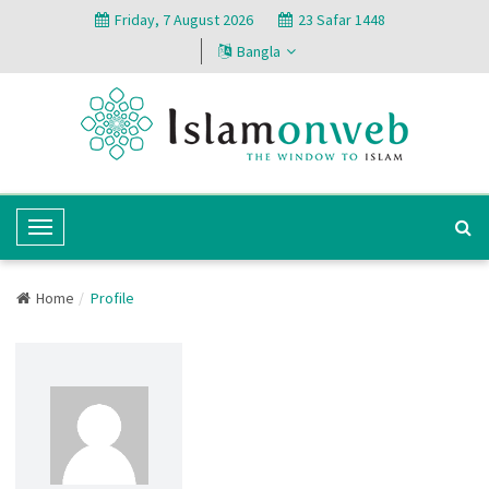
Friday, 7 August 2026
23 Safar 1448
Bangla
T
o
g
Home
Profile
g
l
e
N
a
v
i