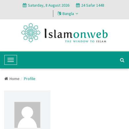
Saturday, 8 August 2026
24 Safar 1448
Bangla
T
o
g
Home
Profile
g
l
e
N
a
v
i