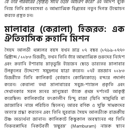
যে তাঁর পরিবারের (সৃষ্টির) সাথে উত্তম আচরণ করে।
” এই আদর্শ বুকে
নিয়ে তিনি মানবসেবা ও আধ্যাত্মিক বিপ্লবের নতুন দিগন্ত উন্মোচন
করতে প্রস্তুত হন।
মালাবার (কেরালা) হিজরত: এক
ঐতিহাসিক রূহানি মিশন
সৈয়দ আলভী থঙ্গলের বয়স যখন মাত্র ১৭ বছর (১৭৬৯-১৭৭০
খ্রিষ্টাব্দ / ১১৮৩ হিজরী), তখন তিনি তাঁর আধ্যাত্মিক গুরুদের নির্দেশ
এবং রূহানি ইশারায় মাতৃভূমি ইয়েমেন ছেড়ে ভারতের মালাবার
উপকূলের উদ্দেশ্যে সমুদ্রপথে যাত্রা করেন। ১৭ই রমজান ১১৮৩
হিজরীতে তিনি কালিকট (বর্তমান কোঝিকোড) বন্দরে পদার্পণ
করেন। কেরালা তথা মালাবারের সবুজ-শ্যামল প্রকৃতি এবং
সেখানকার সরল মনের মানুষেরা তাঁকে প্রথম দর্শনেই আকৃষ্ট
করেছিল। কালিকটের তৎকালীন হিন্দু রাজা (যিনি সামুথিরি বা
জামোরিন নামে পরিচিত ছিলেন) আরব বণিক ও সুফি সাধকদের
অত্যন্ত শ্রদ্ধা করতেন এবং তিনি যুবরাজ সৈয়দ আলভীকে রাজকীয়
উষ্ণ অভ্যর্থনা জানান। কালিকটে কিছুকাল অবস্থানের পর তিনি
তিরুরঙ্গাদির নিকটবর্তী ‘মম্বুরম’ (Mamburam) নামক স্থানে