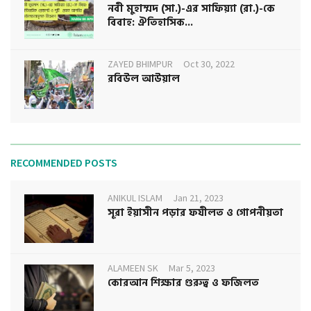
নবী মুহাম্মদ (সা.)-এর সাফিয়্যা (রা.)-কে
বিবাহ: ঐতিহাসিক...
ZAYED BHIMPUR
Oct 30, 2022
রবিউল আউয়াল
RECOMMENDED POSTS
ANIKUL ISLAM
Jan 21, 2023
সূরা ইয়াসীন পড়ার ফযীলত ও গোপনীয়তা
ALAMEEN SK
Mar 5, 2023
কোরআন শিক্ষার গুরুত্ব ও ফজিলত