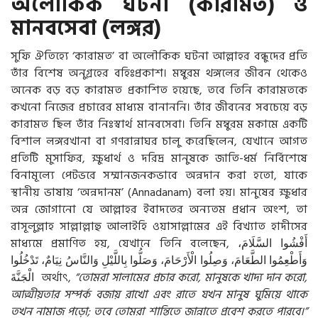
অলৌকিক ঘটনা (কারামত) ও
মানবসেবা (লঙ্গর)
সুফি ঐতিহ্যে ‘কারামত’ বা অলৌকিক ঘটনা আল্লাহর বন্ধুদের প্রতি
তাঁর বিশেষ অনুগ্রহের বহিঃপ্রকাশ। মম্বুরম থঙ্গলের জীবন থেকেও
অনেক বড় বড় কারামত প্রকাশিত হয়েছে, তবে তিনি কারামতকে
কখনো নিজের প্রচারের মাধ্যম বানাননি। তাঁর জীবনের সবচেয়ে বড়
কারামত ছিল তাঁর নিঃস্বার্থ মানবসেবা। তিনি মম্বুরম মকামে একটি
বিশাল লঙ্গরখানা বা গণরান্নাঘর চালু করেছিলেন, যেখানে আগত
প্রতিটি মুসাফির, ক্ষুধার্থ ও দরিদ্র মানুষকে জাতি-ধর্ম নির্বিশেষে
বিনামূল্যে পেটভরে সম্মানজনকভাবে অন্নদান করা হতো, যাকে
স্থানীয় ভাষায় ‘অন্নদানম’ (Annadanam) বলা হয়। মানুষের ক্ষুধার
অন্ন জোগানো যে আল্লাহর ইবাদতের অন্যতম প্রধান অংশ, তা
রাসূলুল্লাহ সাল্লাল্লাহু আলাইহি ওয়াসাল্লামের এই বিখ্যাত হাদীসের
মাধ্যমে প্রমাণিত হয়, যেখানে তিনি বলেছেন,
السَّلَامَ،
أَفْشُوا
وَأَطْعِمُوا
الطَّعَامَ،
وَصِلُوا
الْأَرْحَامَ،
وَصَلُّوا
بِاللَّيْلِ
وَالنَّاسُ
نِيَامٌ،
تَدْخُلُوا
الْجَنَّةَ
অর্থাৎ,
“তোমরা সালামের প্রচার করো, মানুষকে খাদ্য দান করো,
আত্মীয়তার সম্পর্ক বজায় রাখো এবং রাতে যখন মানুষ ঘুমিয়ে থাকে
তখন নামাজ পড়ো; তবে তোমরা শান্তিতে জান্নাতে প্রবেশ করতে পারবে।”