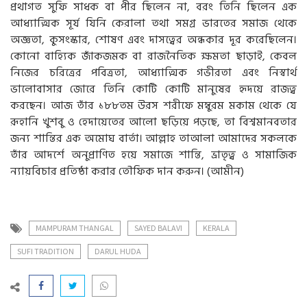
প্রথাগত সুফি সাধক বা পীর ছিলেন না, বরং তিনি ছিলেন এক
আধ্যাত্মিক সূর্য যিনি কেরালা তথা সমগ্র ভারতের সমাজ থেকে
অজ্ঞতা, কুসংস্কার, শোষণ এবং দাসত্বের অন্ধকার দূর করেছিলেন।
কোনো বাহ্যিক জাঁকজমক বা রাজনৈতিক ক্ষমতা ছাড়াই, কেবল
নিজের চরিত্রের পবিত্রতা, আধ্যাত্মিক গভীরতা এবং নিস্বার্থ
ভালোবাসার জোরে তিনি কোটি কোটি মানুষের হৃদয়ে রাজত্ব
করছেন। আজ তাঁর ১৮৮তম উরস শরীফে মম্বুরম মকাম থেকে যে
রূহানি খুশবু ও হেদায়েতের আলো ছড়িয়ে পড়ছে, তা বিশ্বমানবতার
জন্য শান্তির এক অমোঘ বার্তা। আল্লাহ তাআলা আমাদের সকলকে
তাঁর আদর্শে অনুপ্রাণিত হয়ে সমাজে শান্তি, ভ্রাতৃত্ব ও সামাজিক
ন্যায়বিচার প্রতিষ্ঠা করার তৌফিক দান করুন। (আমীন)
MAMPURAM THANGAL
SAYED BALAVI
KERALA
SUFI TRADITION
DARUL HUDA