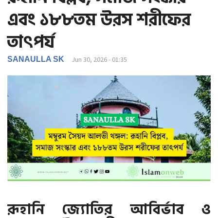
g
এবং ১৮৮তম উরস শরীফের
a
t
তাৎপর্য
i
o
SANAULLA SK
Jun 30, 2026 - 01:35
n
রূহানি জ্যোতির আবির্ভাব ও