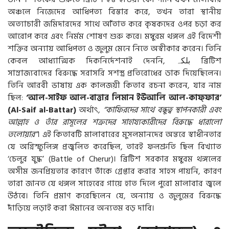
অঞ্চলে নিজেদের আধিপত্য বিস্তার করে, তখন তারা স্থানীয়
অত্যাচারী জমিদারদের সাথে আঁতাত করে কৃষকদের ওপর চড়া কর
আরোপ করে এবং নির্মম শোষণ শুরু করে। মম্বুরম থঙ্গল এই বিদেশী
শক্তির অন্যায় আধিপত্য ও জুলুম মেনে নিতে অস্বীকার করেন। তিনি
কেবল আধ্যাত্মিক দিকনির্দেশনাই দেননি,
بلکہ
ব্রিটিশ
সাম্রাজ্যবাদের বিরুদ্ধে সরাসরি সশস্ত্র প্রতিরোধের ডাক দিয়েছিলেন।
তিনি আরবী ভাষায় এক কালজয়ী কিতাব রচনা করেন, যার নাম
ছিল:
‘আল-সাইফ আল-বাত্তার লিমান ইউআলি আল-কাফ্ফার’
(Al-Saif al-Battar)
অর্থাৎ,
“কাফিরদের সাথে বন্ধুত্ব স্থাপনকারী এবং
আল্লাহ ও তাঁর রাসূলের শত্রুদের সাহায্যকারীদের বিরুদ্ধে ধারালো
তলোয়ার”
। এই কিতাবটি মালাবারের মুসলমানদের অন্তরে স্বাধীনতার
যে অগ্নিস্ফুলিঙ্গ প্রজ্বলিত করেছিল, তারই ফলশ্রুতি ছিল বিখ্যাত
‘চেলুর যুদ্ধ’ (Battle of Cherur)। ব্রিটিশ সরকার মম্বুরম থঙ্গলের
অসীম জনপ্রিয়তার কারণে তাঁকে গ্রেপ্তার করার সাহস পায়নি, কারণ
তারা জানত যে থঙ্গল সাহেবের গায়ে হাত দিলে পুরো মালাবার জ্বলে
উঠবে। তিনি প্রমাণ করেছিলেন যে, অন্যায় ও জুলুমের বিরুদ্ধে
দাঁড়িয়ে লড়াই করা ঈমানের অন্যতম বড় দাবি।