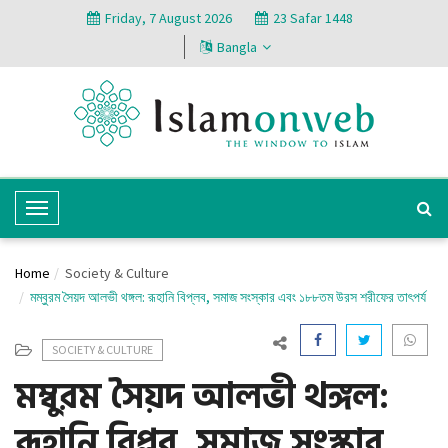
Friday, 7 August 2026
23 Safar 1448
Bangla
T
o
g
Home
Society & Culture
g
মম্বুরম সৈয়দ আলভী থঙ্গল: রূহানি বিপ্লব, সমাজ সংস্কার এবং ১৮৮তম উরস শরীফের তাৎপর্য
l
e
SOCIETY & CULTURE
N
মম্বুরম সৈয়দ আলভী থঙ্গল:
a
v
রূহানি বিপ্লব, সমাজ সংস্কার
i