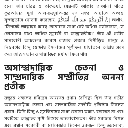
হলো তার চরিত্র ও তাকওয়া, যেমনটি আল্লাহ তাআলা পবিত্র
কুরআনের সূরা আল-হুজুরাত-এর ১৩ নম্বর আয়াতে অত্যন্ত
সুস্পষ্টভাবে ঘোষণা করেছেন,
أَتْقَاكُمْ
اللَّهِ
عِندَ
أَكْرَمَكُمْ
إِنَّ
অর্থাৎ,
“নিশ্চয়ই আল্লাহর কাছে তোমাদের মধ্যে সেই অধিক মর্যাদাবান, যে
তোমাদের মধ্যে অধিক মুত্তাকী বা আল্লাহভীরু।” তাঁর এই গভীর
সাম্যবাদী আচরণের কারণে হাজার হাজার নিপীড়িত মানুষ ও
নিম্নবর্ণের হিন্দু স্বেচ্ছায় ইসলামের সুশীতল ছায়াতলে আশ্রয় গ্রহণ
করে আত্মসম্মান ও সামাজিক মর্যাদা ফিরে পায়।
অসাম্প্রদায়িক চেতনা ও
সাম্প্রদায়িক সম্প্রীতির অনন্য
প্রতীক
মম্বুরম থঙ্গলের চরিত্রের অন্যতম প্রধান বৈশিষ্ট্য ছিল তাঁর গভীর
অসাম্প্রদায়িক চেতনা এবং সাম্প্রদায়িক সম্প্রীতি প্রতিষ্ঠার নিরলস
প্রয়াস। তিনি হিন্দু ও মুসলিমদের মধ্যে কোনো তফাৎ করতেন না এবং
সবাইকে আল্লাহর সৃষ্টি হিসেবে ভালোবাসতেন। তাঁর সবচেয়ে বিশ্বস্ত
এবং প্রধান সহকারী বা ম্যানেজার ছিলেন একজন হিন্দু ভদ্রলোক,