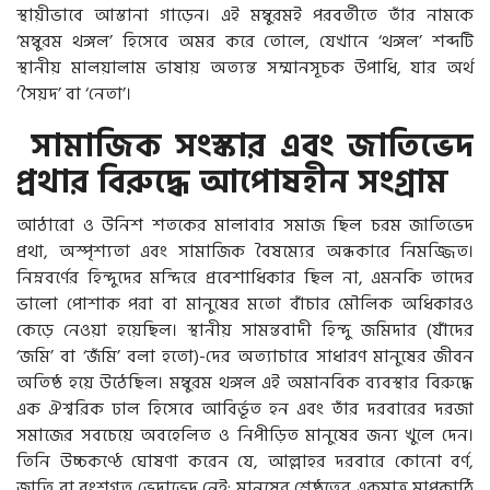
স্থায়ীভাবে আস্তানা গাড়েন। এই মম্বুরমই পরবর্তীতে তাঁর নামকে
‘মম্বুরম থঙ্গল’ হিসেবে অমর করে তোলে, যেখানে ‘থঙ্গল’ শব্দটি
স্থানীয় মালয়ালাম ভাষায় অত্যন্ত সম্মানসূচক উপাধি, যার অর্থ
‘সৈয়দ’ বা ‘নেতা’।
সামাজিক সংস্কার এবং জাতিভেদ
প্রথার বিরুদ্ধে আপোষহীন সংগ্রাম
আঠারো ও উনিশ শতকের মালাবার সমাজ ছিল চরম জাতিভেদ
প্রথা, অস্পৃশ্যতা এবং সামাজিক বৈষম্যের অন্ধকারে নিমজ্জিত।
নিম্নবর্ণের হিন্দুদের মন্দিরে প্রবেশাধিকার ছিল না, এমনকি তাদের
ভালো পোশাক পরা বা মানুষের মতো বাঁচার মৌলিক অধিকারও
কেড়ে নেওয়া হয়েছিল। স্থানীয় সামন্তবাদী হিন্দু জমিদার (যাঁদের
‘জমি’ বা ‘জঁমি’ বলা হতো)-দের অত্যাচারে সাধারণ মানুষের জীবন
অতিষ্ঠ হয়ে উঠেছিল। মম্বুরম থঙ্গল এই অমানবিক ব্যবস্থার বিরুদ্ধে
এক ঐশ্বরিক ঢাল হিসেবে আবির্ভূত হন এবং তাঁর দরবারের দরজা
সমাজের সবচেয়ে অবহেলিত ও নিপীড়িত মানুষের জন্য খুলে দেন।
তিনি উচ্চকণ্ঠে ঘোষণা করেন যে, আল্লাহর দরবারে কোনো বর্ণ,
জাতি বা বংশগত ভেদাভেদ নেই; মানুষের শ্রেষ্ঠত্বের একমাত্র মাপকাঠি