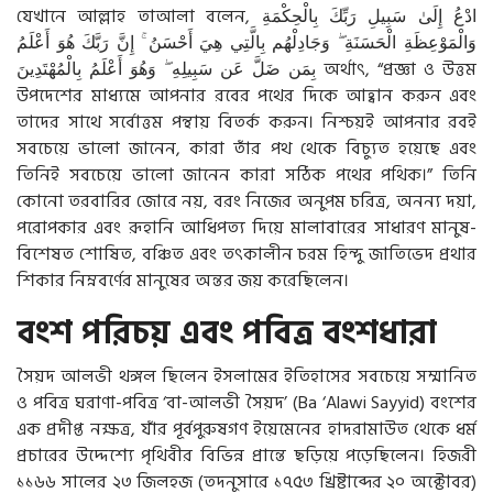
যেখানে আল্লাহ তাআলা বলেন, ادْعُ إِلَىٰ سَبِيلِ رَبِّكَ بِالْحِكْمَةِ
وَالْمَوْعِظَةِ الْحَسَنَةِ ۖ وَجَادِلْهُم بِالَّتِي هِيَ أَحْسَنُ ۚ إِنَّ رَبَّكَ هُوَ أَعْلَمُ
بِمَن ضَلَّ عَن سَبِيلِهِ ۖ وَهُوَ أَعْلَمُ بِالْمُهْتَدِينَ অর্থাৎ, “প্রজ্ঞা ও উত্তম
উপদেশের মাধ্যমে আপনার রবের পথের দিকে আহ্বান করুন এবং
তাদের সাথে সর্বোত্তম পন্থায় বিতর্ক করুন। নিশ্চয়ই আপনার রবই
সবচেয়ে ভালো জানেন, কারা তাঁর পথ থেকে বিচ্যুত হয়েছে এবং
তিনিই সবচেয়ে ভালো জানেন কারা সঠিক পথের পথিক।” তিনি
কোনো তরবারির জোরে নয়, বরং নিজের অনুপম চরিত্র, অনন্য দয়া,
পরোপকার এবং রূহানি আধিপত্য দিয়ে মালাবারের সাধারণ মানুষ-
বিশেষত শোষিত, বঞ্চিত এবং তৎকালীন চরম হিন্দু জাতিভেদ প্রথার
শিকার নিম্নবর্ণের মানুষের অন্তর জয় করেছিলেন।
বংশ পরিচয় এবং পবিত্র বংশধারা
সৈয়দ আলভী থঙ্গল ছিলেন ইসলামের ইতিহাসের সবচেয়ে সম্মানিত
ও পবিত্র ঘরাণা-পবিত্র ‘বা-আলভী সৈয়দ’ (Ba ‘Alawi Sayyid) বংশের
এক প্রদীপ্ত নক্ষত্র, যাঁর পূর্বপুরুষগণ ইয়েমেনের হাদরামাউত থেকে ধর্ম
প্রচারের উদ্দেশ্যে পৃথিবীর বিভিন্ন প্রান্তে ছড়িয়ে পড়েছিলেন। হিজরী
১১৬৬ সালের ২৩ জিলহজ (তদনুসারে ১৭৫৩ খ্রিষ্টাব্দের ২০ অক্টোবর)