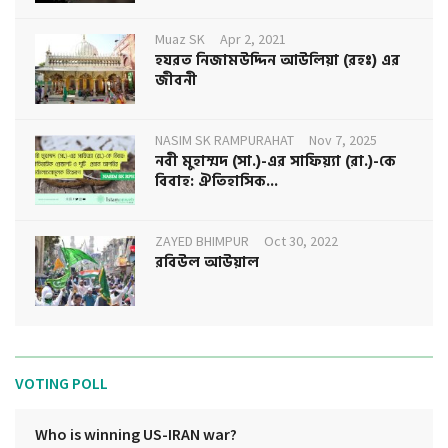
Muaz SK
Apr 2, 2021
হযরত নিজামউদ্দিন আউলিয়া (রহঃ) এর
জীবনী
NASIM SK RAMPURAHAT
Nov 7, 2025
নবী মুহাম্মদ (সা.)-এর সাফিয়্যা (রা.)-কে
বিবাহ: ঐতিহাসিক...
ZAYED BHIMPUR
Oct 30, 2022
রবিউল আউয়াল
VOTING POLL
Who is winning US-IRAN war?