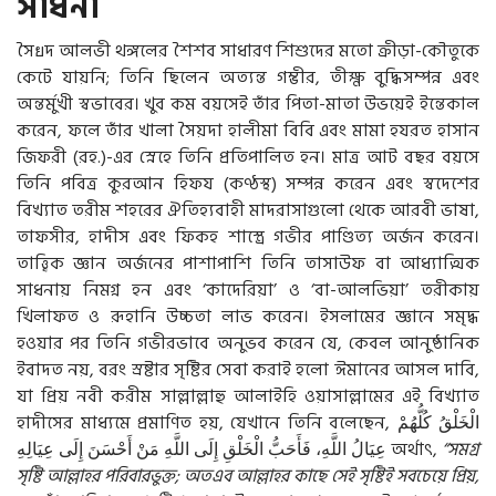
সাধনা
সৈ
ย
দ আলভী থঙ্গলের শৈশব সাধারণ শিশুদের মতো ক্রীড়া-কৌতুকে
কেটে যায়নি; তিনি ছিলেন অত্যন্ত গম্ভীর, তীক্ষ্ণ বুদ্ধিসম্পন্ন এবং
অন্তর্মুখী স্বভাবের। খুব কম বয়সেই তাঁর পিতা-মাতা উভয়েই ইন্তেকাল
করেন, ফলে তাঁর খালা সৈয়দা হালীমা বিবি এবং মামা হযরত হাসান
জিফরী (রহ.)-এর স্নেহে তিনি প্রতিপালিত হন। মাত্র আট বছর বয়সে
তিনি পবিত্র কুরআন হিফয (কণ্ঠস্থ) সম্পন্ন করেন এবং স্বদেশের
বিখ্যাত তরীম শহরের ঐতিহ্যবাহী মাদরাসাগুলো থেকে আরবী ভাষা,
তাফসীর, হাদীস এবং ফিকহ শাস্ত্রে গভীর পাণ্ডিত্য অর্জন করেন।
তাত্ত্বিক জ্ঞান অর্জনের পাশাপাশি তিনি তাসাউফ বা আধ্যাত্মিক
সাধনায় নিমগ্ন হন এবং ‘কাদেরিয়া’ ও ‘বা-আলভিয়া’ তরীকায়
খিলাফত ও রূহানি উচ্চতা লাভ করেন। ইসলামের জ্ঞানে সমৃদ্ধ
হওয়ার পর তিনি গভীরভাবে অনুভব করেন যে, কেবল আনুষ্ঠানিক
ইবাদত নয়, বরং স্রষ্টার সৃষ্টির সেবা করাই হলো ঈমানের আসল দাবি,
যা প্রিয় নবী করীম সাল্লাল্লাহু আলাইহি ওয়াসাল্লামের এই বিখ্যাত
হাদীসের মাধ্যমে প্রমাণিত হয়, যেখানে তিনি বলেছেন,
كُلُّهُمْ
الْخَلْقُ
عِيَالِهِ
إِلَى
أَحْسَنَ
مَنْ
اللَّهِ
إِلَى
الْخَلْقِ
فَأَحَبُّ
اللَّهِ،
عِيَالُ
অর্থাৎ,
“সমগ্র
সৃষ্টি আল্লাহর পরিবারভুক্ত; অতএব আল্লাহর কাছে সেই সৃষ্টিই সবচেয়ে প্রিয়,