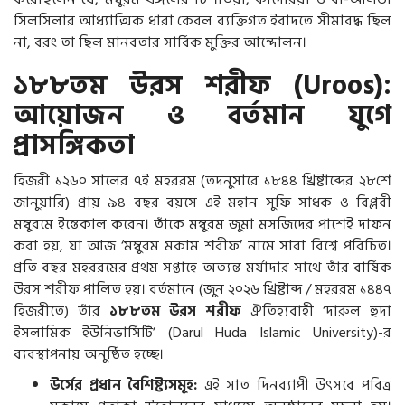
সিলসিলার আধ্যাত্মিক ধারা কেবল ব্যক্তিগত ইবাদতে সীমাবদ্ধ ছিল
না, বরং তা ছিল মানবতার সার্বিক মুক্তির আন্দোলন।
১৮৮তম উরস শরীফ (Uroos):
আয়োজন ও বর্তমান যুগে
প্রাসঙ্গিকতা
হিজরী ১২৬০ সালের ৭ই মহররম (তদনুসারে ১৮৪৪ খ্রিষ্টাব্দের ২৮শে
জানুয়ারি) প্রায় ৯৪ বছর বয়সে এই মহান সুফি সাধক ও বিপ্লবী
মম্বুরমে ইন্তেকাল করেন। তাঁকে মম্বুরম জুমা মসজিদের পাশেই দাফন
করা হয়, যা আজ ‘মম্বুরম মকাম শরীফ’ নামে সারা বিশ্বে পরিচিত।
প্রতি বছর মহররমের প্রথম সপ্তাহে অত্যন্ত মর্যাদার সাথে তাঁর বার্ষিক
উরস শরীফ পালিত হয়। বর্তমানে (জুন ২০২৬ খ্রিষ্টাব্দ / মহররম ১৪৪৭
হিজরীতে) তাঁর
১৮৮তম উরস শরীফ
ঐতিহ্যবাহী ‘দারুল হুদা
ইসলামিক ইউনিভার্সিটি’ (Darul Huda Islamic University)-র
ব্যবস্থাপনায় অনুষ্ঠিত হচ্ছে।
উর্সের প্রধান বৈশিষ্ট্যসমূহ:
এই সাত দিনব্যাপী উৎসবে পবিত্র