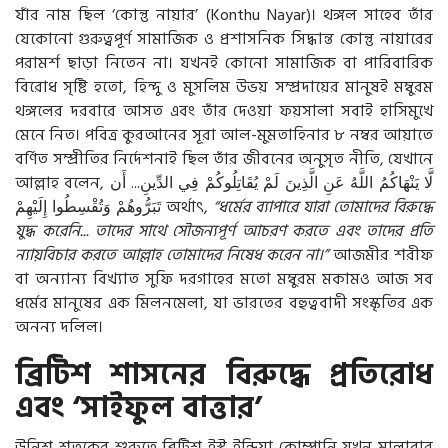
যাঁর নাম ছিল ‘কোন্তু নায়ার’ (Konthu Nayar)। থঙ্গল সাহেব তাঁর
যেকোনো গুরুত্বপূর্ণ সামাজিক ও প্রশাসনিক সিদ্ধান্ত কোন্তু নায়ারের
পরামর্শ ছাড়া নিতেন না। যখনই কোনো সামাজিক বা পারিবারিক
বিরোধ সৃষ্টি হতো, হিন্দু ও মুসলিম উভয় সম্প্রদায়ের মানুষই মম্বুরম
থঙ্গলের দরবারে আসত এবং তাঁর দেওয়া ফয়সালা সবাই হাসিমুখে
মেনে নিত। পবিত্র কুরআনের সূরা আল-মুমতাহিনার ৮ নম্বর আয়াতে
বর্ণিত সম্প্রীতির নির্দেশনাই ছিল তাঁর জীবনের অনুসৃত নীতি, যেখানে
আল্লাহ বলেন,
أَن
...
الدِّينِ
فِي
يُقَاتِلُوكُمْ
لَمْ
الَّذِينَ
عَنِ
اللَّهُ
يَنْهَاكُمُ
لَّا
إِلَيْهِمْ
وَتُقْسِطُوا
تَبَرُّوهُمْ
অর্থাৎ,
“ধর্মের ব্যাপারে যারা তোমাদের বিরুদ্ধে
যুদ্ধ করেনি... তাদের সাথে সৌজন্যপূর্ণ আচরণ করতে এবং তাদের প্রতি
ন্যায়বিচার করতে আল্লাহ তোমাদের নিষেধ করেন না।”
আজমীর শরীফ
বা অন্যান্য বিখ্যাত সুফি দরগাহের মতো মম্বুরম মকামও আজ সব
ধর্মের মানুষের এক মিলনমেলা, যা ভারতের বহুত্ববাদী সংস্কৃতির এক
অনন্য দলিল।
ব্রিটিশ শাসনের বিরুদ্ধে প্রতিরোধ
এবং ‘সাইফুল বাত্তার’
উনিশ শতকের শুরুতে ব্রিটিশ ইস্ট ইন্ডিয়া কোম্পানি যখন মালাবার