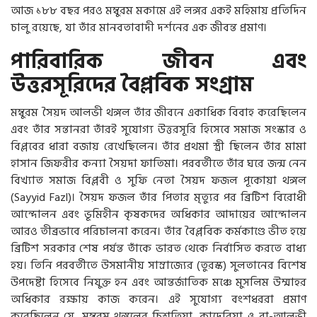
আজ ১৮৮ বছর পরও মম্বুরম মকামে এই লঙ্গর একই মহিমায় প্রতিদিন
চালু রয়েছে, যা তাঁর মানবতাবাদী দর্শনের এক জীবন্ত প্রমাণ।
পারিবারিক জীবন এবং
উত্তরসূরিদের বৈপ্লবিক সংগ্রাম
মম্বুরম সৈয়দ আলভী থঙ্গল তাঁর জীবনে একাধিক বিবাহ করেছিলেন
এবং তাঁর সন্তানরা তাঁরই সুযোগ্য উত্তরসূরি হিসেবে সমাজ সংস্কার ও
বিপ্লবের ধারা বজায় রেখেছিলেন। তাঁর প্রথমা স্ত্রী ছিলেন তাঁর মামা
হাসান জিফরীর কন্যা সৈয়দা ফাতিমা। পরবর্তীতে তাঁর ঘরে জন্ম নেন
বিখ্যাত সমাজ বিপ্লবী ও সুফি নেতা সৈয়দ ফজল পূকোয়া থঙ্গল
(Sayyid Fazl)। সৈয়দ ফজল তাঁর পিতার মৃত্যুর পর ব্রিটিশ বিরোধী
আন্দোলন এবং ভূমিহীন কৃষকদের অধিকার আদায়ের আন্দোলন
আরও তীব্রভাবে পরিচালনা করেন। তাঁর বৈপ্লবিক কর্মকাণ্ডে ভীত হয়ে
ব্রিটিশ সরকার শেষ পর্যন্ত তাঁকে ভারত থেকে নির্বাসিত করতে বাধ্য
হয়। তিনি পরবর্তীতে উসমানীয় সাম্রাজ্যের (তুরস্ক) সুলতানের বিশেষ
উপদেষ্টা হিসেবে নিযুক্ত হন এবং আন্তর্জাতিক মঞ্চে মুসলিম উম্মাহর
অধিকার রক্ষায় কাজ করেন। এই সুযোগ্য বংশধররা প্রমাণ
করেছিলেন যে, মম্বুরম থঙ্গলের চিশতিয়া, কাদেরিয়া ও বা-আলভী