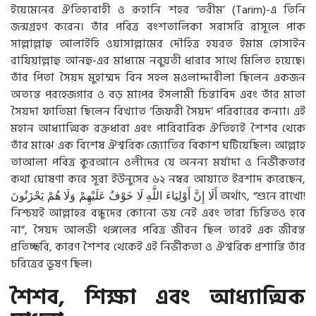
ইয়েমেনের ঐতিহ্যবাহী ও রূহানি শহর ‘তরীম’ (Tarim)-এ তিনি
জন্মগ্রহণ করেন। তাঁর পবিত্র বংশতালিকা সরাসরি রাসূলে পাক
সাল্লাল্লাহু আলাইহি ওয়াসাল্লামের দৌহিত্র হযরত ইমাম হোসাইন
রাযিয়াল্লাহু আনহু-এর মাধ্যমে নবুয়তী ধারার সাথে মিলিত হয়েছে।
তাঁর পিতা সৈয়দ মুহাম্মদ বিন সহল মওলাদ্দাবীলা ছিলেন একজন
অত্যন্ত পরহেজগার ও বড় মাপের ইসলামী চিন্তাবিদ এবং তাঁর মাতা
সৈয়দা ফাতিমা ছিলেন বিখ্যাত ‘জিফরী সৈয়দ’ পরিবারের কন্যা। এই
মহান আধ্যাত্মিক রক্তধারা এবং পারিবারিক ঐতিহ্যই শৈশব থেকে
তাঁর মাঝে এক বিশেষ ঐশ্বরিক জ্যোতির বিকাশ ঘটিয়েছিল। আল্লাহ
তাআলা পবিত্র কুরআনে ওলীদের যে অনন্য মর্যাদা ও নির্ভীকতার
কথা ঘোষণা করে সূরা ইউনুসের ৬২ নম্বর আয়াতে ইরশাদ করেছেন,
يَحْزَنُونَ
هُمْ
وَلَا
عَلَيْهِمْ
خَوْفٌ
لَا
اللَّهِ
أَوْلِيَاءَ
إِنَّ
أَلَا
অর্থাৎ, “শুনে রাখো!
নিশ্চয়ই আল্লাহর বন্ধুদের কোনো ভয় নেই এবং তারা চিন্তিতও হবে
না”, সৈয়দ আলভী থঙ্গলের পবিত্র জীবন ছিল তারই এক জীবন্ত
প্রতিচ্ছবি, কারণ শৈশব থেকেই এই নির্ভীকতা ও ঐশ্বরিক প্রশান্তি তাঁর
চরিত্রের ভূষণ ছিল।
শৈশব, শিক্ষা এবং আধ্যাত্মিক