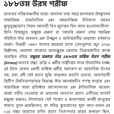
১৮৮তম উরস শরীফ
ভারতের দক্ষিণাঞ্চলীয় রাজ্য কেরালা তথা সমগ্র মালাবার উপকূলের
সামাজিক, রাজনৈতিক এবং আধ্যাত্মিক ইতিহাসে হযরত
কুতুবুজ্জামান সৈয়দ আলভী বিন মুহাম্মদ বিন সহল মওলাদ্দাবীলা-
যিনি বিশ্বজুড়ে ‘মম্বুরম থঙ্গল’ বা ‘আরবি থঙ্গল’ নামে সমধিক
পরিচিত-তাঁর অবদান এক উজ্জ্বল ও অবিস্মরণীয় অধ্যায়। বর্তমানে
অর্থাৎ হিজরী ১৪৪৭ সালের মহররম মাসে (তদনুসারে জুন ২০২৬
খ্রিষ্টাব্দে) কেরালা রাজ্যের মালাপ্পুরম জেলার তিরুরঙ্গাদির কাছে
অবস্থিত পবিত্র
মম্বুরম মকামে তাঁর ১৮৮তম বার্ষিক উরস শরীফ
(Uroos)
অত্যন্ত শ্রদ্ধা, ভক্তি ও ধর্মীয় গাম্ভীর্যের সাথে উদযাপিত হচ্ছে।
এই উরস কেবল একটি বার্ষিক ধর্মীয় সমাবেশ বা আচারিক উৎসব
নয়, বরং এটি সেই মহান সুফি সাধকের রূহানি চেতনা, অত্যাচারী
ব্রিটিশ উপনিবেশবাদের বিরুদ্ধে তাঁর আপোষহীন সশস্ত্র সংগ্রাম এবং
সামাজিক সাম্য প্রতিষ্ঠার আন্দোলনের এক ঐতিহাসিক স্মারক।
খাজা গরীব নেওয়াজ বা ভারতের অন্যান্য মহান ওলীদের মতোই
মম্বুরম থঙ্গলও ইসলামের সেই শাশ্বত ও কল্যাণময় রূপটি মানুষের
সামনে তুলে ধরেছিলেন, যা পবিত্র কুরআনের সূরা আন-নাহল-এর
১২৫ নম্বর আয়াতে বর্ণিত মহান নির্দেশনার বাস্তব রূপায়ণ ছিল,