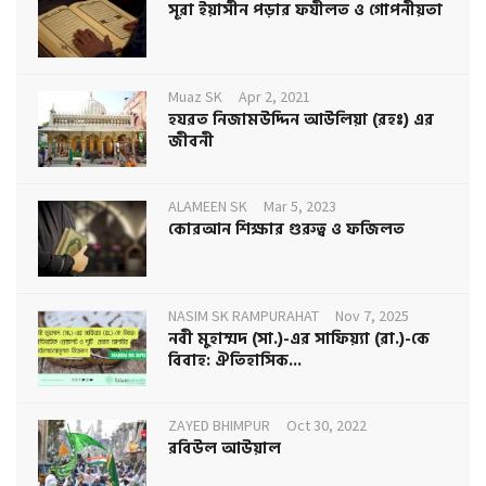
সূরা ইয়াসীন পড়ার ফযীলত ও গোপনীয়তা
Muaz SK
Apr 2, 2021
হযরত নিজামউদ্দিন আউলিয়া (রহঃ) এর
জীবনী
ALAMEEN SK
Mar 5, 2023
কোরআন শিক্ষার গুরুত্ব ও ফজিলত
NASIM SK RAMPURAHAT
Nov 7, 2025
নবী মুহাম্মদ (সা.)-এর সাফিয়্যা (রা.)-কে
বিবাহ: ঐতিহাসিক...
ZAYED BHIMPUR
Oct 30, 2022
রবিউল আউয়াল