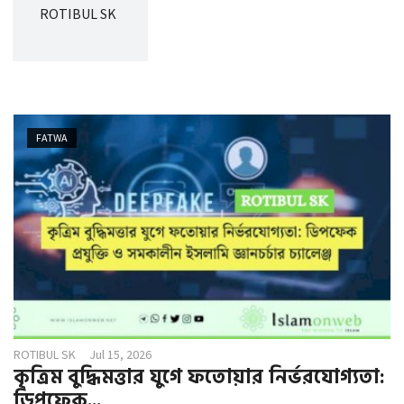
g
ROTIBUL SK
a
t
i
o
n
FATWA
ROTIBUL SK
Jul 15, 2026
কৃত্রিম বুদ্ধিমত্তার যুগে ফতোয়ার নির্ভরযোগ্যতা:
ডিপফেক...