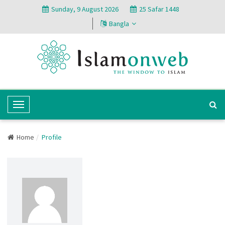
Sunday, 9 August 2026
25 Safar 1448
Bangla
T
o
g
Home
Profile
g
l
e
N
a
v
i