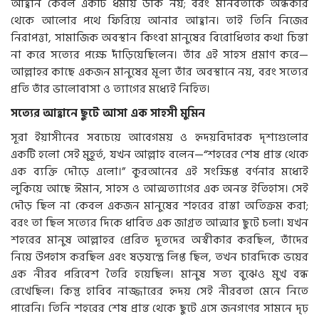
আহ্বান কেবল একটি ধর্মীয় ডাক নয়; বরং মানবতাকে অন্ধকার
থেকে আলোর পথে ফিরিয়ে আনার আহ্বান। তাই তিনি নিজের
নিরাপত্তা, সামাজিক অবস্থান কিংবা মানুষের বিরোধিতার কথা চিন্তা
না করে সত্যের পক্ষে দাঁড়িয়েছিলেন। তাঁর এই সাহস প্রমাণ করে—
আল্লাহর কাছে একজন মানুষের মূল্য তাঁর অবস্থানে নয়, বরং সত্যের
প্রতি তাঁর ভালোবাসা ও ত্যাগের মধ্যেই নিহিত।
সত্যের আহ্বানে ছুটে আসা এক সাহসী মুমিন
সূরা ইয়াসীনের সবচেয়ে আবেগময় ও হৃদয়বিদারক দৃশ্যগুলোর
একটি হলো সেই মুহূর্ত, যখন আল্লাহ বলেন—“শহরের শেষ প্রান্ত থেকে
এক ব্যক্তি দৌড়ে এলো।” কুরআনের এই সংক্ষিপ্ত বর্ণনার মধ্যেই
লুকিয়ে আছে ঈমান, সাহস ও আত্মত্যাগের এক অনন্ত ইতিহাস। সেই
দৌড় ছিল না কেবল একজন মানুষের শহরের রাস্তা অতিক্রম করা;
বরং তা ছিল সত্যের দিকে ধাবিত এক জাগ্রত আত্মার ছুটে চলা। যখন
শহরের মানুষ আল্লাহর প্রেরিত দূতদের অস্বীকার করছিল, তাঁদের
নিয়ে উপহাস করছিল এবং ষড়যন্ত্রে লিপ্ত ছিল, তখন চারদিকে ভয়ের
এক নীরব পরিবেশ তৈরি হয়েছিল। মানুষ সত্য বুঝেও মুখ বন্ধ
রেখেছিল। কিন্তু হাবিব নাজ্জারের হৃদয় সেই নীরবতা মেনে নিতে
পারেনি। তিনি শহরের শেষ প্রান্ত থেকে ছুটে এসে জনগণের সামনে দৃঢ়