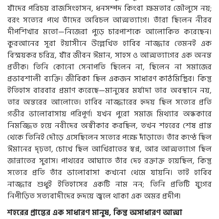
যাঁদের পরিচয় রাজসিংহাসন, ধনসম্পদ কিংবা ক্ষমতার জৌলুসে নয়;
বরং সত্যের পথে তাঁদের অবিচল আত্মত্যাগে। তাঁরা ছিলেন নীরব
দীপশিখার মতো—নিজেরা পুড়ে চারপাশকে আলোকিত করেছেন।
কুরআনের সূরা ইয়াসীনে উল্লেখিত হাবিব নাজ্জার তেমনই এক
বিস্ময়কর চরিত্র, যাঁর জীবন ঈমান, সাহস ও আত্মত্যাগের এক অনন্ত
প্রতীক। তিনি কোনো সেনাপতি ছিলেন না, ছিলেন না সমাজের
প্রভাবশালী ব্যক্তি। জীবিকা ছিল একজন সাধারণ কাঠমিস্ত্রির। কিন্তু
ইতিহাস বারবার প্রমাণ করেছে—মানুষের মর্যাদা তার অবস্থানে নয়,
তার অন্তরের আলোতে। হাবিব নাজ্জারের হৃদয় ছিল সত্যের প্রতি
গভীর ভালোবাসায় পরিপূর্ণ। যখন পুরো সমাজ মিথ্যার অন্ধকারে
নিমজ্জিত হয়ে নবীদের অস্বীকার করছিল, তখন শহরের শেষ প্রান্ত
থেকে তিনিই দৌড়ে এসেছিলেন সত্যের পক্ষে দাঁড়াতে। তাঁর কণ্ঠে ছিল
ঈমানের দৃঢ়তা, চোখে ছিল আখিরাতের স্বপ্ন, আর আত্মত্যাগে ছিল
জান্নাতের সুবাস। পাথরের আঘাতে তাঁর দেহ রক্তাক্ত হয়েছিল, কিন্তু
সত্যের প্রতি তাঁর ভালোবাসা কখনো থেমে যায়নি। তাই হাবিব
নাজ্জার শুধুই ইতিহাসের একটি নাম নন; তিনি প্রতিটি যুগের
নিপীড়িত সত্যবাদীদের হৃদয়ে জ্বলে থাকা এক অমর প্রদীপ।
শহরের প্রান্তের এক সাধারণ মানুষ, কিন্তু অসাধারণ আত্মা