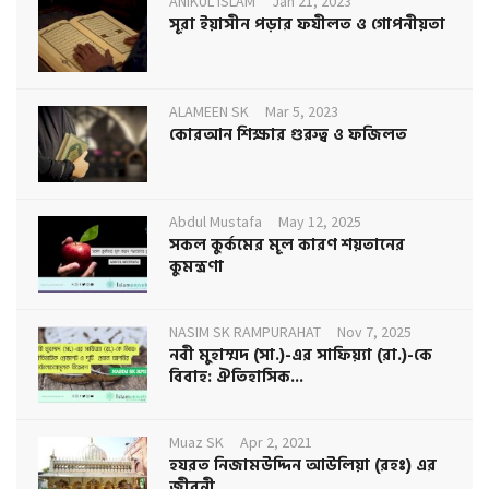
ANIKUL ISLAM
Jan 21, 2023
সূরা ইয়াসীন পড়ার ফযীলত ও গোপনীয়তা
ALAMEEN SK
Mar 5, 2023
কোরআন শিক্ষার গুরুত্ব ও ফজিলত
Abdul Mustafa
May 12, 2025
সকল কুর্কমের মূল কারণ শয়তানের
কুমন্ত্রণা
NASIM SK RAMPURAHAT
Nov 7, 2025
নবী মুহাম্মদ (সা.)-এর সাফিয়্যা (রা.)-কে
বিবাহ: ঐতিহাসিক...
Muaz SK
Apr 2, 2021
হযরত নিজামউদ্দিন আউলিয়া (রহঃ) এর
জীবনী