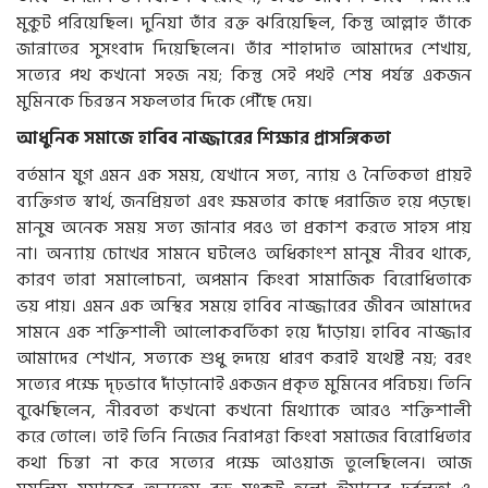
মুকুট পরিয়েছিল। দুনিয়া তাঁর রক্ত ঝরিয়েছিল, কিন্তু আল্লাহ তাঁকে
জান্নাতের সুসংবাদ দিয়েছিলেন। তাঁর শাহাদাত আমাদের শেখায়,
সত্যের পথ কখনো সহজ নয়; কিন্তু সেই পথই শেষ পর্যন্ত একজন
মুমিনকে চিরন্তন সফলতার দিকে পৌঁছে দেয়।
আধুনিক সমাজে হাবিব নাজ্জারের শিক্ষার প্রাসঙ্গিকতা
বর্তমান যুগ এমন এক সময়, যেখানে সত্য, ন্যায় ও নৈতিকতা প্রায়ই
ব্যক্তিগত স্বার্থ, জনপ্রিয়তা এবং ক্ষমতার কাছে পরাজিত হয়ে পড়ছে।
মানুষ অনেক সময় সত্য জানার পরও তা প্রকাশ করতে সাহস পায়
না। অন্যায় চোখের সামনে ঘটলেও অধিকাংশ মানুষ নীরব থাকে,
কারণ তারা সমালোচনা, অপমান কিংবা সামাজিক বিরোধিতাকে
ভয় পায়। এমন এক অস্থির সময়ে হাবিব নাজ্জারের জীবন আমাদের
সামনে এক শক্তিশালী আলোকবর্তিকা হয়ে দাঁড়ায়। হাবিব নাজ্জার
আমাদের শেখান, সত্যকে শুধু হৃদয়ে ধারণ করাই যথেষ্ট নয়; বরং
সত্যের পক্ষে দৃঢ়ভাবে দাঁড়ানোই একজন প্রকৃত মুমিনের পরিচয়। তিনি
বুঝেছিলেন, নীরবতা কখনো কখনো মিথ্যাকে আরও শক্তিশালী
করে তোলে। তাই তিনি নিজের নিরাপত্তা কিংবা সমাজের বিরোধিতার
কথা চিন্তা না করে সত্যের পক্ষে আওয়াজ তুলেছিলেন। আজ