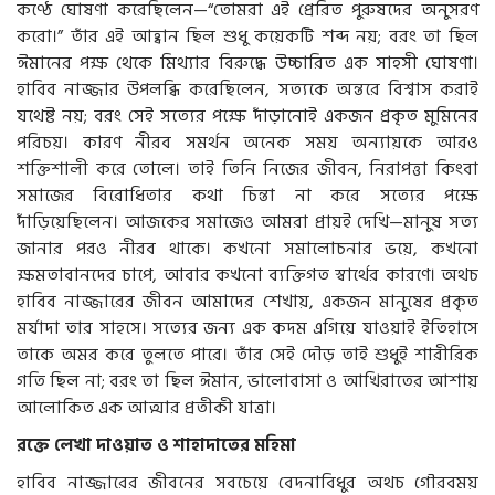
কণ্ঠে ঘোষণা করেছিলেন—“তোমরা এই প্রেরিত পুরুষদের অনুসরণ
করো।” তাঁর এই আহ্বান ছিল শুধু কয়েকটি শব্দ নয়; বরং তা ছিল
ঈমানের পক্ষ থেকে মিথ্যার বিরুদ্ধে উচ্চারিত এক সাহসী ঘোষণা।
হাবিব নাজ্জার উপলব্ধি করেছিলেন, সত্যকে অন্তরে বিশ্বাস করাই
যথেষ্ট নয়; বরং সেই সত্যের পক্ষে দাঁড়ানোই একজন প্রকৃত মুমিনের
পরিচয়। কারণ নীরব সমর্থন অনেক সময় অন্যায়কে আরও
শক্তিশালী করে তোলে। তাই তিনি নিজের জীবন, নিরাপত্তা কিংবা
সমাজের বিরোধিতার কথা চিন্তা না করে সত্যের পক্ষে
দাঁড়িয়েছিলেন। আজকের সমাজেও আমরা প্রায়ই দেখি—মানুষ সত্য
জানার পরও নীরব থাকে। কখনো সমালোচনার ভয়ে, কখনো
ক্ষমতাবানদের চাপে, আবার কখনো ব্যক্তিগত স্বার্থের কারণে। অথচ
হাবিব নাজ্জারের জীবন আমাদের শেখায়, একজন মানুষের প্রকৃত
মর্যাদা তার সাহসে। সত্যের জন্য এক কদম এগিয়ে যাওয়াই ইতিহাসে
তাকে অমর করে তুলতে পারে। তাঁর সেই দৌড় তাই শুধুই শারীরিক
গতি ছিল না; বরং তা ছিল ঈমান, ভালোবাসা ও আখিরাতের আশায়
আলোকিত এক আত্মার প্রতীকী যাত্রা।
রক্তে লেখা দাওয়াত ও শাহাদাতের মহিমা
হাবিব নাজ্জারের জীবনের সবচেয়ে বেদনাবিধুর অথচ গৌরবময়