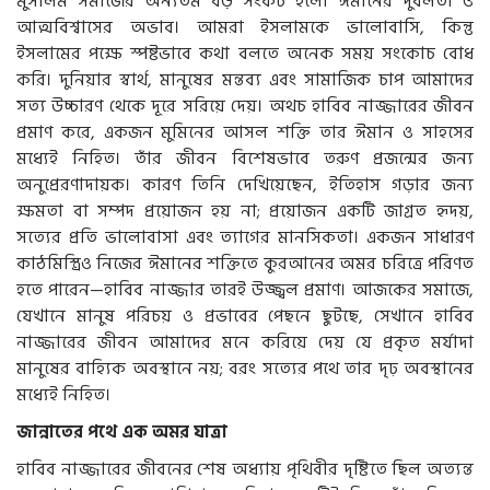
মুসলিম সমাজের অন্যতম বড় সংকট হলো ঈমানের দুর্বলতা ও
আত্মবিশ্বাসের অভাব। আমরা ইসলামকে ভালোবাসি, কিন্তু
ইসলামের পক্ষে স্পষ্টভাবে কথা বলতে অনেক সময় সংকোচ বোধ
করি। দুনিয়ার স্বার্থ, মানুষের মন্তব্য এবং সামাজিক চাপ আমাদের
সত্য উচ্চারণ থেকে দূরে সরিয়ে দেয়। অথচ হাবিব নাজ্জারের জীবন
প্রমাণ করে, একজন মুমিনের আসল শক্তি তার ঈমান ও সাহসের
মধ্যেই নিহিত। তাঁর জীবন বিশেষভাবে তরুণ প্রজন্মের জন্য
অনুপ্রেরণাদায়ক। কারণ তিনি দেখিয়েছেন, ইতিহাস গড়ার জন্য
ক্ষমতা বা সম্পদ প্রয়োজন হয় না; প্রয়োজন একটি জাগ্রত হৃদয়,
সত্যের প্রতি ভালোবাসা এবং ত্যাগের মানসিকতা। একজন সাধারণ
কাঠমিস্ত্রিও নিজের ঈমানের শক্তিতে কুরআনের অমর চরিত্রে পরিণত
হতে পারেন—হাবিব নাজ্জার তারই উজ্জ্বল প্রমাণ। আজকের সমাজে,
যেখানে মানুষ পরিচয় ও প্রভাবের পেছনে ছুটছে, সেখানে হাবিব
নাজ্জারের জীবন আমাদের মনে করিয়ে দেয় যে প্রকৃত মর্যাদা
মানুষের বাহ্যিক অবস্থানে নয়; বরং সত্যের পথে তার দৃঢ় অবস্থানের
মধ্যেই নিহিত।
জান্নাতের পথে এক অমর যাত্রা
হাবিব নাজ্জারের জীবনের শেষ অধ্যায় পৃথিবীর দৃষ্টিতে ছিল অত্যন্ত