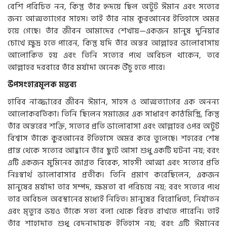
বেশি পরিচিত নন, কিন্তু তাঁর হৃদয়ে ছিল অটুট ঈমান এবং সত্যের
জন্য আত্মত্যাগের সাহস। তাই তাঁর নাম কুরআনের ইতিহাসে অমর
হয়ে গেছে। তাঁর জীবন আমাদের শেখায়—একজন মানুষ দুনিয়ার
চোখে ক্ষুদ্র হতে পারেন, কিন্তু যদি তাঁর অন্তর আল্লাহর ভালোবাসায়
আলোকিত হয় এবং তিনি সত্যের পথে অবিচল থাকেন, তবে
আল্লাহর দরবারে তাঁর মর্যাদা অনেক উঁচু হতে পারে।
উপসংহারমূলক মন্তব্য
হাবিব নাজ্জারের জীবন ঈমান, সাহস ও আত্মত্যাগের এক অনন্য
আলোকবর্তিকা। তিনি ছিলেন সমাজের এক সাধারণ কাঠমিস্ত্রি, কিন্তু
তাঁর অন্তরের শক্তি, সত্যের প্রতি ভালোবাসা এবং আল্লাহর ওপর অটুট
বিশ্বাস তাঁকে কুরআনের ইতিহাসে অমর করে তুলেছে। শহরের শেষ
প্রান্ত থেকে সত্যের আহ্বানে তাঁর ছুটে আসা শুধু একটি ঘটনা নয়; বরং
এটি একজন মুমিনের জাগ্রত বিবেক, সাহসী আত্মা এবং সত্যের প্রতি
নিঃস্বার্থ ভালোবাসার প্রতীক। তিনি প্রমাণ করেছিলেন, একজন
মানুষের মর্যাদা তার সম্পদ, ক্ষমতা বা পরিচয়ে নয়; বরং সত্যের পথে
তার অবিচল অবস্থানের মধ্যেই নিহিত। মানুষের বিরোধিতা, নির্যাতন
এবং মৃত্যুর ভয়ও তাঁকে সত্য বলা থেকে বিরত রাখতে পারেনি। তাই
তাঁর শাহাদাত শুধু বেদনাদায়ক ইতিহাস নয়; বরং এটি ঈমানের