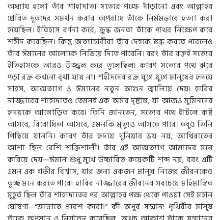
অধ্যায় হলো তাঁর শাহাদাত। সত্যের পক্ষে দাঁড়ানো এবং আল্লাহর
প্রেরিত দূতদের সমর্থন করার অপরাধে তাঁকে নির্মমভাবে হত্যা করা
হয়েছিল। ইতিহাস বর্ণনা করে, ক্রুদ্ধ জনতা তাঁকে পাথর নিক্ষেপ করে
শহীদ করেছিল। কিন্তু অত্যাচারীরা তাঁর দেহকে স্তব্ধ করতে পারলেও
তাঁর ঈমানের আলোকে নিভিয়ে দিতে পারেনি। বরং তাঁর রক্তই সত্যের
ইতিহাসকে আরও উজ্জ্বল করে তুলেছিল। কারণ সত্যের পথে ঝরে
পড়া রক্ত কখনো বৃথা যায় না। শহীদদের রক্ত যুগে যুগে মানুষের হৃদয়ে
সাহস, আত্মত্যাগ ও ঈমানের নতুন আগুন জ্বালিয়ে দেয়। হাবিব
নাজ্জারের শাহাদাতও তেমনই এক অমর দৃষ্টান্ত, যা আজও মুমিনদের
হৃদয়কে আলোড়িত করে। তিনি জানতেন, সত্যের পথে হাঁটলে কষ্ট
আসবে, বিরোধিতা আসবে, এমনকি মৃত্যুও আসতে পারে। তবুও তিনি
পিছিয়ে যাননি। কারণ তাঁর হৃদয়ে দুনিয়ার ভয় নয়, আখিরাতের
আশা ছিল বেশি শক্তিশালী। তাঁর এই আত্মত্যাগ আমাদের মনে
করিয়ে দেয়—ঈমান শুধু মুখে উচ্চারিত কয়েকটি শব্দ নয়; বরং এটি
এমন এক গভীর বিশ্বাস, যার জন্য একজন মানুষ নিজের জীবনকেও
তুচ্ছ মনে করতে পারে। হাবিব নাজ্জারের জীবনের সবচেয়ে মহিমান্বিত
মুহূর্ত ছিল তাঁর শাহাদাতের পর আল্লাহর পক্ষ থেকে পাওয়া সেই মহান
ঘোষণা—“জান্নাতে প্রবেশ করো।” কী অপূর্ব সম্মান! পৃথিবীর মানুষ
তাঁকে অপমান ও নির্যাতন করেছিল, অথচ আকাশ তাঁকে সম্মানের