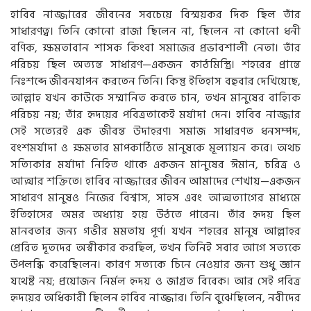
হাবিব নাজ্জারের জীবনের সবচেয়ে বিস্ময়কর দিক ছিল তাঁর
সাধারণত্ব। তিনি কোনো রাজা ছিলেন না, ছিলেন না কোনো ধনী
বণিক, ক্ষমতাবান শাসক কিংবা সমাজের প্রভাবশালী নেতা। তাঁর
পরিচয় ছিল অত্যন্ত সাধারণ—একজন কাঠমিস্ত্রি। শহরের প্রান্তে
নিঃশব্দে জীবনযাপন করতেন তিনি। কিন্তু ইতিহাস বহুবার দেখিয়েছে,
আল্লাহ যখন কাউকে সম্মানিত করতে চান, তখন মানুষের বাহ্যিক
পরিচয় নয়; তাঁর হৃদয়ের পবিত্রতাকেই মর্যাদা দেন। হাবিব নাজ্জার
সেই সত্যেরই এক জীবন্ত উদাহরণ। সমাজ সাধারণত ধনসম্পদ,
বংশমর্যাদা ও ক্ষমতার মাপকাঠিতে মানুষকে মূল্যায়ন করে। অথচ
সত্যিকার মর্যাদা নিহিত থাকে একজন মানুষের ঈমান, চরিত্র ও
আত্মার শক্তিতে। হাবিব নাজ্জারের জীবন আমাদের শেখায়—একজন
সাধারণ মানুষও নিজের বিশ্বাস, সাহস এবং আত্মত্যাগের মাধ্যমে
ইতিহাসের অমর অধ্যায় হয়ে উঠতে পারেন। তাঁর হৃদয় ছিল
মানবতার জন্য গভীর মমতায় পূর্ণ। যখন শহরের মানুষ আল্লাহর
প্রেরিত দূতদের অস্বীকার করছিল, তখন তিনিই সবার আগে সত্যকে
উপলব্ধি করেছিলেন। কারণ সত্যকে চিনে নেওয়ার জন্য শুধু জ্ঞান
যথেষ্ট নয়; প্রয়োজন নির্মল হৃদয় ও জাগ্রত বিবেক। আর সেই পবিত্র
হৃদয়ের অধিকারী ছিলেন হাবিব নাজ্জার। তিনি বুঝেছিলেন, নবীদের