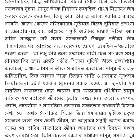
বেদনাদায়ক, কিন্তু আখিরাতের বিচারে সেটিই ছিল তাঁর চিরন্তন
সফলতার সূচনা। মানুষ তাঁকে নির্যাতন করেছিল, পাথর নিক্ষেপে তাঁর
দেহকে রক্তাক্ত করেছিল, কিন্তু তারা তাঁর আত্মাকে পরাজিত করতে
পারেনি। কারণ একজন সত্যিকারের মুমিনের বিজয় দুনিয়ার প্রশংসা
বা ক্ষমতায় নয়; বরং আল্লাহর সন্তুষ্টি অর্জনের মধ্যেই নিহিত। আর
হাবিব নাজ্জার সেই মহান সফলতারই উজ্জ্বল প্রতীক। তাঁর
শাহাদাতের পর আল্লাহর পক্ষ থেকে যে ঘোষণা এসেছিল—“জান্নাতে
প্রবেশ করো”—তা শুধু তাঁর জন্য সম্মানের বার্তা ছিল না; বরং সমগ্র
মানবজাতির জন্য একটি গভীর শিক্ষা। পৃথিবী তাঁকে প্রত্যাখ্যান
করেছিল, অথচ আসমান তাঁকে সম্মানিত করেছিল। মানুষ তাঁর রক্ত
ঝরিয়েছিল, কিন্তু আল্লাহ তাঁকে চিরন্তন শান্তি ও মর্যাদার সুসংবাদ
দিয়েছিলেন। এটাই একজন মুমিনের প্রকৃত বিজয়, যা দুনিয়ার সব
সাময়িক সাফল্যের চেয়ে অনেক বড়। আজকের পৃথিবীতে মানুষ
বাহ্যিক সফলতাকেই জীবনের চূড়ান্ত লক্ষ্য মনে করে। ধনসম্পদ,
খ্যাতি, পদমর্যাদা ও সামাজিক প্রভাবকে সফলতার মাপকাঠি হিসেবে
দেখা হয়। অথচ ইসলামের শিক্ষা ভিন্ন। ইসলামের দৃষ্টিতে প্রকৃত
সফলতা হলো এমন একটি জীবন, যা আল্লাহর সন্তুষ্টি অর্জন করতে
সক্ষম হয়। হাবিব নাজ্জারের জীবন আমাদের সেই চিরন্তন সত্যই
স্মরণ করিয়ে দেয়। তিনি ছিলেন একজন সাধারণ মানুষ, সমাজে খুব