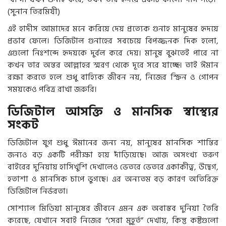
(সুনান তিরমিযী)
এই হাদীস আমাদের মনে করিয়ে দেয় প্রত্যেক গুনাহ মানুষের হৃদয়ে
প্রভাব ফেলে। ডিজিটাল গুনাহের সবচেয়ে বিপজ্জনক দিক হলো,
এগুলো নিঃশব্দে হৃদয়কে দুর্বল করে দেয়। মানুষ বুঝতেই পারে না
কখন তার অন্তর আল্লাহর স্মরণ থেকে দূরে সরে যাচ্ছে। তাই ঈমান
রক্ষা করতে হলে শুধু বাহ্যিক জীবন নয়, নিজের স্ক্রিন ও গোপন
সময়কেও পবিত্র রাখা জরুরি।
ডিজিটাল আসক্তি ও মানসিক স্বাস্থ্যের
সংকট
ডিজিটাল যুগ শুধু ঈমানের জন্য নয়, মানুষের মানসিক শান্তির
জন্যও বড় একটি পরীক্ষা হয়ে দাঁড়িয়েছে। আজ অসংখ্য তরুণ
বাইরের দুনিয়ায় হাসিখুশি দেখালেও ভেতরে ভেতরে একাকীত্ব, উদ্বেগ,
হতাশা ও মানসিক চাপে ভুগছে। এর অন্যতম বড় কারণ অতিরিক্ত
ডিজিটাল নির্ভরতা।
সোশ্যাল মিডিয়া মানুষের জীবনে এমন এক অবাস্তব দুনিয়া তৈরি
করেছে, যেখানে সবাই নিজের “সেরা মুহূর্ত” দেখায়, কিন্তু কষ্টগুলো