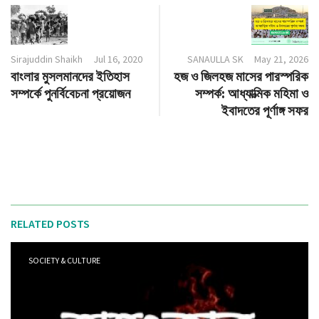
Sirajuddin Shaikh
Jul 16, 2020
SANAULLA SK
May 21, 2026
বাংলার মুসলমানদের ইতিহাস
হজ ও জিলহজ মাসের পারস্পরিক
সম্পর্কে পুনর্বিবেচনা প্রয়োজন
সম্পর্ক: আধ্যাত্মিক মহিমা ও
ইবাদতের পূর্ণাঙ্গ সফর
RELATED POSTS
SOCIETY & CULTURE