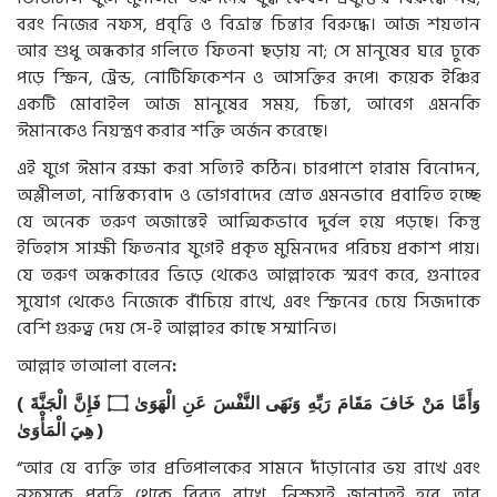
বরং নিজের নফস, প্রবৃত্তি ও বিভ্রান্ত চিন্তার বিরুদ্ধে। আজ শয়তান
আর শুধু অন্ধকার গলিতে ফিতনা ছড়ায় না; সে মানুষের ঘরে ঢুকে
পড়ে স্ক্রিন, ট্রেন্ড, নোটিফিকেশন ও আসক্তির রূপে। কয়েক ইঞ্চির
একটি মোবাইল আজ মানুষের সময়, চিন্তা, আবেগ এমনকি
ঈমানকেও নিয়ন্ত্রণ করার শক্তি অর্জন করেছে।
এই যুগে ঈমান রক্ষা করা সত্যিই কঠিন। চারপাশে হারাম বিনোদন,
অশ্লীলতা, নাস্তিক্যবাদ ও ভোগবাদের স্রোত এমনভাবে প্রবাহিত হচ্ছে
যে অনেক তরুণ অজান্তেই আত্মিকভাবে দুর্বল হয়ে পড়ছে। কিন্তু
ইতিহাস সাক্ষী ফিতনার যুগেই প্রকৃত মুমিনদের পরিচয় প্রকাশ পায়।
যে তরুণ অন্ধকারের ভিড়ে থেকেও আল্লাহকে স্মরণ করে, গুনাহের
সুযোগ থেকেও নিজেকে বাঁচিয়ে রাখে, এবং স্ক্রিনের চেয়ে সিজদাকে
বেশি গুরুত্ব দেয় সে-ই আল্লাহর কাছে সম্মানিত।
আল্লাহ তাআলা বলেন
:
(
الْجَنَّةَ
فَإِنَّ
۝
الْهَوَىٰ
عَنِ
النَّفْسَ
وَنَهَى
رَبِّهِ
مَقَامَ
خَافَ
مَنْ
وَأَمَّا
الْمَأْوَىٰ
هِيَ
)
“আর যে ব্যক্তি তার প্রতিপালকের সামনে দাঁড়ানোর ভয় রাখে এবং
নফসকে প্রবৃত্তি থেকে বিরত রাখে, নিশ্চয়ই জান্নাতই হবে তার