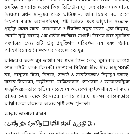
মসজিদ ও সমাজ থেকে। কিন্তু ডিজিটাল যুগ সেই বাস্তবতাকে পাল্টে
দিয়েছে। এখন মানুষের হাতে স্মার্টফোন, আর চিন্তার বড় অংশ
নিয়ন্ত্রণ করছে অ্যালগরিদম, শর্ট ভিডিও এবং ভার্চুয়াল সংস্কৃতি।
প্রযুক্তি যেমন জ্ঞান, যোগাযোগ ও উন্নতির নতুন দরজা খুলে দিয়েছে,
তেমনি সৃষ্টি করেছে এক গভীর আত্মিক সংকট। বিশেষ করে মুসলিম
তরুণদের জন্য এটি শুধু প্রযুক্তিগত পরিবর্তন নয় বরং ঈমান,
আত্মপরিচয় ও নৈতিকতার সবচেয়ে বড় যুদ্ধ।
আজকের তরুণ ঘুম ভাঙার পর প্রথম স্ক্রিন দেখে, ঘুমানোর আগেও
শেষ দৃষ্টিটা থাকে স্ক্রিনেই। সোশ্যাল মিডিয়া ধীরে ধীরে শুধু সময়ই
নয়, মানুষের চিন্তা, বিশ্বাস, সম্পর্ক ও মানসিকতাও নিয়ন্ত্রণ করছে।
হারাম বিনোদন, অশ্লীলতা, নাস্তিক্যবাদ, ভোগবাদ ও আত্মকেন্দ্রিক
সংস্কৃতি এমনভাবে ছড়িয়ে পড়েছে যে অনেকেই বুঝতে পারছে না কখন
তাদের হৃদয় থেকে ইবাদতের প্রশান্তি হারিয়ে যাচ্ছে। বাহ্যিকভাবে
আধুনিকতা বাড়লেও অন্তরে সৃষ্টি হচ্ছে শূন্যতা।
আল্লাহ তাআলা বলেন
(
وَأَبْقَىٰ
خَيْرٌ
وَالْآخِرَةُ
۝
الدُّنْيَا
الْحَيَاةَ
تُؤْثِرُونَ
بَلْ
)
“তোমরা দুনিয়ার জীবনকে প্রাধান্য দাও, অথচ আখিরাতই উত্তম ও