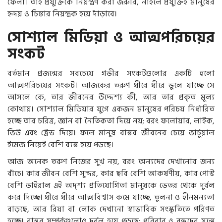
ফেলা। তাই প্রযুক্তিকে নিয়ন্ত্রণ করা জরুরি, নাহলে প্রযুক্তিই মানুষের
হৃদয় ও চিন্তার নিয়ন্ত্রক হয়ে দাঁড়াবে।
সোশ্যাল মিডিয়া ও আত্মপরিচয়ের
সংকট
বর্তমান প্রজন্মের সবচেয়ে গভীর সংকটগুলোর একটি হলো
আত্মপরিচয়ের সংকট। আজকের তরুণ ধীরে ধীরে ভুলে যাচ্ছে সে
আসলে কে, তার জীবনের উদ্দেশ্য কী, আর তার প্রকৃত মূল্য
কোথায়। সোশ্যাল মিডিয়ার যুগে একজন মানুষের পরিচয় নির্ধারিত
হচ্ছে তার চরিত্র, জ্ঞান বা নৈতিকতা দিয়ে নয়; বরং ফলোয়ার, লাইক,
ভিউ এবং ট্রেন্ড দিয়ে। ফলে মানুষ বাস্তব জীবনের চেয়ে ভার্চুয়াল
ইমেজ নিয়েই বেশি ব্যস্ত হয়ে পড়ছে।
আজ অনেক তরুণ নিজের সুখ নয়, বরং অন্যদের দেখানোর জন্য
বাঁচে। কার জীবন বেশি সুন্দর, কার ছবি বেশি আকর্ষণীয়, কার পোস্ট
বেশি ভাইরাল এই অদৃশ্য প্রতিযোগিতা মানুষকে ভেতর থেকে দুর্বল
করে দিচ্ছে। ধীরে ধীরে আত্মবিশ্বাস কমে যাচ্ছে, তুলনা ও হীনমন্যতা
বাড়ছে, আর রিয়া বা লোক দেখানো স্বাভাবিক সংস্কৃতিতে পরিণত
হচ্ছে। বাস্তব সম্পর্কগুলোও দুর্বল হয়ে পড়ছে; পরিবার ও বন্ধুদের সঙ্গে