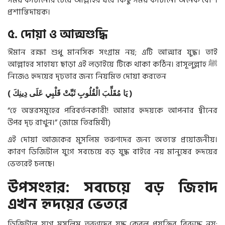
প্রশান্তিদায়ক।
৫. দোয়া ও আত্মশুদ্ধি
ঈমান রক্ষা শুধু মানসিক সংগ্রাম নয়; এটি আত্মার যুদ্ধ। তাই
আল্লাহর সাহায্য ছাড়া এই লড়াইয়ে টিকে থাকা কঠিন। রাসূলুল্লাহ
ﷺ
নিজেও হৃদয়ের দৃঢ়তার জন্য নিয়মিত দোয়া করতেন
(
دِينِكَ
عَلَى
قَلْبِي
ثَبِّتْ
الْقُلُوبِ
مُقَلِّبَ
يَا
)
“হে অন্তরসমূহের পরিবর্তনকারী! আমার হৃদয়কে আপনার দ্বীনের
উপর দৃঢ় রাখুন।” (জামে তিরমিযী)
এই দোয়া আজকের মুসলিম তরুণদের জন্য অত্যন্ত প্রয়োজনীয়।
কারণ ডিজিটাল যুগে সবচেয়ে বড় যুদ্ধ বাইরে নয় মানুষের হৃদয়ের
ভেতরেই চলছে।
উপসংহার: সবচেয়ে বড় জিহাদ
এখন হৃদয়ের ভেতরে
ডিজিটাল যুগে মুসলিম তরুণদের যুদ্ধ কেবল প্রযুক্তির বিরুদ্ধে নয়;