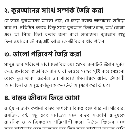
২. কুরআনের সাথে সম্পর্ক তৈরি করা
যে হৃদয় কুরআনের আলো পায়, সে হৃদয় সহজে অন্ধকারে হারিয়ে
যায় না। প্রতিদিন অন্তত কিছু সময় কুরআন তিলাওয়াত, অর্থ বোঝা
এবং তা নিয়ে চিন্তা করার জন্য রাখা প্রয়োজন। কুরআন শুধু
তিলাওয়াতের বই নয়; এটি আত্মাকে জীবিত রাখার শক্তি।
৩. ভালো পরিবেশ তৈরি করা
মানুষ তার পরিবেশ দ্বারা প্রভাবিত হয়। যেসব কনটেন্ট ঈমান দুর্বল
করে, গুনাহকে স্বাভাবিক বানায় বা অন্তরে সন্দেহ সৃষ্টি করে সেগুলো
থেকে দূরে থাকা জরুরি। এর পরিবর্তে ইসলামিক জ্ঞান, উপকারী
আলোচনা ও অনুপ্রেরণামূলক কনটেন্ট অনুসরণ করা উচিত।
৪. বাস্তব জীবনে ফিরে আসা
ভার্চুয়াল জগৎ কখনো বাস্তব সম্পর্কের বিকল্প হতে পারে না। পরিবার,
মসজিদ, বই, বন্ধু এবং সমাজের সঙ্গে বাস্তব সংযোগ মানুষকে
মানসিক ও আত্মিকভাবে শক্তিশালী করে। নির্জনে স্ক্রিনের সঙ্গে
সময় কাটানোর চেয়ে আল্লাহর ঘরে কিছু সময় কাটানো অনেক বেশি