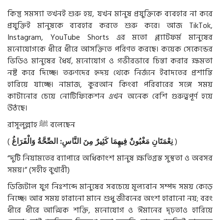
কিন্তু সমস্যা তখনই শুরু হয়, যখন মানুষ প্রযুক্তিকে ব্যবহার না করে
প্রযুক্তিই মানুষকে ব্যবহার করতে শুরু করে। আজ TikTok,
Instagram, YouTube Shorts এর মতো প্ল্যাটফর্ম মানুষের
মনোযোগকে ধীরে ধীরে আসক্তিতে পরিণত করছে। কয়েক সেকেন্ডের
ভিডিও মানুষের ধৈর্য, মনোযোগ ও গভীরভাবে চিন্তা করার ক্ষমতা
নষ্ট করে দিচ্ছে। তরুণদের হৃদয় থেকে নির্জনে ইবাদতের প্রশান্তি
হারিয়ে যাচ্ছে। নামাজ, কুরআন কিংবা পরিবারের সঙ্গে সময়
কাটানোর চেয়ে নোটিফিকেশন এখন অনেক বেশি গুরুত্বপূর্ণ হয়ে
উঠছে।
রাসূলুল্লাহ
ﷺ
বলেছেন
(
وَالْفَرَاغُ
الصِّحَّةُ
:
النَّاسِ
مِنَ
كَثِيرٌ
فِيهِمَا
مَغْبُونٌ
نِعْمَتَانِ
)
“দুটি নিয়ামতের ব্যাপারে অধিকাংশ মানুষ ক্ষতিগ্রস্ত সুস্থতা ও অবসর
সময়।” (সহীহ বুখারী)
ডিজিটাল যুগ নিঃশব্দে মানুষের সবচেয়ে মূল্যবান সম্পদ সময় কেড়ে
নিচ্ছে। আর সময় হারানো মানে শুধু জীবনের অংশ হারানো নয়; বরং
ধীরে ধীরে আত্মিক শক্তি, মনোযোগ ও ঈমানের দৃঢ়তাও হারিয়ে