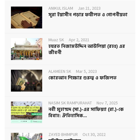
ANIKUL ISLAM
Jan 21, 2023
সূরা ইয়াসীন পড়ার ফযীলত ও গোপনীয়তা
Muaz SK
Apr 2, 2021
হযরত নিজামউদ্দিন আউলিয়া (রহঃ) এর
জীবনী
ALAMEEN SK
Mar 5, 2023
কোরআন শিক্ষার গুরুত্ব ও ফজিলত
NASIM SK RAMPURAHAT
Nov 7, 2025
নবী মুহাম্মদ (সা.)-এর সাফিয়্যা (রা.)-কে
বিবাহ: ঐতিহাসিক...
ZAYED BHIMPUR
Oct 30, 2022