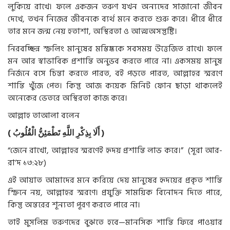
লুকিয়ে রাখে। ফলে একজন তরুণ যখন অন্যদের সাজানো জীবন
দেখে, তখন নিজের জীবনকে ব্যর্থ মনে করতে শুরু করে। ধীরে ধীরে
তার মনে জন্ম নেয় হতাশা, অস্থিরতা ও আত্মঅসন্তুষ্টি।
নিরবচ্ছিন্ন স্ক্রলিং মানুষের মস্তিষ্ককে সবসময় উত্তেজিত রাখে। ফলে
মন আর স্বাভাবিক প্রশান্তি অনুভব করতে পারে না। একসময় মানুষ
নির্জনে বসে চিন্তা করতে পারত, বই পড়তে পারত, আল্লাহর স্মরণে
শান্তি খুঁজে পেত। কিন্তু আজ কয়েক মিনিট ফোন ছাড়া থাকলেই
অনেকের ভেতরে অস্থিরতা কাজ করে।
আল্লাহ তাআলা বলেন
(
الْقُلُوبُ
تَطْمَئِنُّ
اللَّهِ
بِذِكْرِ
أَلَا
)
“জেনে রাখো, আল্লাহর স্মরণেই হৃদয় প্রশান্তি লাভ করে।” (সূরা আর-
রা‘দ ১৩:২৮)
এই আয়াত আমাদের মনে করিয়ে দেয় মানুষের হৃদয়ের প্রকৃত শান্তি
স্ক্রিনে নয়, আল্লাহর স্মরণে। প্রযুক্তি সাময়িক বিনোদন দিতে পারে,
কিন্তু অন্তরের শূন্যতা পূরণ করতে পারে না।
তাই মুসলিম তরুণদের বুঝতে হবে—মানসিক শান্তি ফিরে পাওয়ার