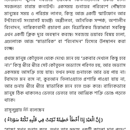
সহজলভ্য হারাম কনটেন্ট। একসময় গুনাহের পরিবেশে পৌঁছাতে
মানুষের সময় ও পরিশ্রম লাগত, কিন্তু আজ একটি স্মার্টফোন আর
ইন্টারনেট সংযোগই যথেষ্ট। অশ্লীলতা, অনৈতিক সম্পর্ক, অশালীন
বিনোদন, নাস্তিক্যবাদী প্রচারণা এবং বিভ্রান্তিকর চিন্তাধারা সবকিছু
এখন একটি ক্লিক দূরে অবস্থান করছে। সবচেয়ে ভয়াবহ বিষয় হলো,
এগুলোকে আজ “স্বাভাবিক” বা “বিনোদন” হিসেবে উপস্থাপন করা
হচ্ছে।
প্রথমে মানুষ কৌতূহল থেকে দেখে। মনে হয় “একবার দেখলে কিছু হবে
না।” কিন্তু ধীরে ধীরে সেই কৌতূহল অভ্যাসে পরিণত হয়, আর অভ্যাস
একসময় আসক্তি হয়ে যায়। তখন হৃদয় গুনাহকে আর ভয় পায় না।
ইবাদতে মন বসে না, কুরআন তিলাওয়াতে প্রশান্তি পাওয়া যায় না,
আর গুনাহ ধীরে ধীরে স্বাভাবিক মনে হতে শুরু করে। বাহ্যিকভাবে
মানুষ ঠিক থাকলেও ভেতরে ভেতরে তার আত্মিক শক্তি ভেঙে পড়তে
থাকে।
রাসূলুল্লাহ
ﷺ
বলেছেন
(
سَوْدَاءُ
نُكْتَةٌ
قَلْبِهِ
فِي
نُكِتَتْ
خَطِيئَةً
أَخْطَأَ
إِذَا
الْعَبْدَ
إِنَّ
)
“বান্দা যখন গুনাহ করে, তখন তার হৃদয়ে একটি কালো দাগ পড়ে।”