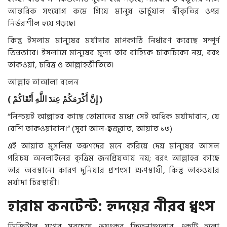
আন্তরিক সংযোগ কমে গিয়ে মানুষ ভার্চুয়াল স্বীকৃতির ওপর
নির্ভরশীল হয়ে পড়ছে।
কিন্তু ইসলাম মানুষের মর্যাদার মাপকাঠি নির্ধারণ করেছে সম্পূর্ণ
ভিন্নভাবে। ইসলামে মানুষের মূল্য তার বাহ্যিক চাকচিক্যে নয়, বরং
তাকওয়া, চরিত্র ও আল্লাহভীতিতে।
আল্লাহ তাআলা বলেন
(
أَتْقَاكُمْ
اللَّهِ
عِندَ
أَكْرَمَكُمْ
إِنَّ
)
“নিশ্চয়ই আল্লাহর কাছে তোমাদের মধ্যে সেই অধিক মর্যাদাবান, যে
বেশি তাকওয়াবান।” (সূরা আল-হুজুরাত, আয়াত ১৩)
এই আয়াত মুসলিম তরুণদের মনে করিয়ে দেয় মানুষের আসল
পরিচয় অনলাইনের কৃত্রিম জনপ্রিয়তায় নয়; বরং আল্লাহর কাছে
তার অবস্থানে। কারণ দুনিয়ার প্রশংসা ক্ষণস্থায়ী, কিন্তু তাকওয়ার
মর্যাদা চিরস্থায়ী।
হারাম কনটেন্ট: হৃদয়ের নীরব ধ্বংস
ডিজিটাল যুগের সবচেয়ে ভয়ংকর ফিতনাগুলোর একটি হলো