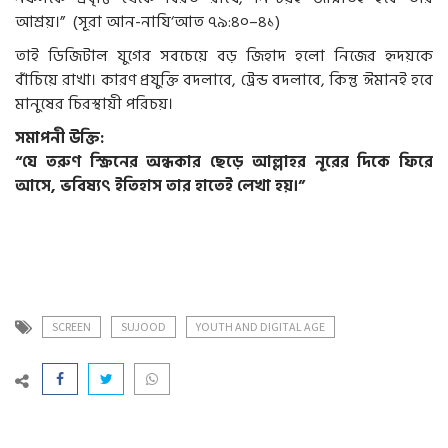
আশ্রয়।” (সূরা আন-নাযি‘আত ৭৯:৪০–৪১)
তাই ডিজিটাল যুগের সবচেয়ে বড় জিহাদ হলো নিজের হৃদয়কে
বাঁচিয়ে রাখা। কারণ প্রযুক্তি বদলাবে, ট্রেন্ড বদলাবে, কিন্তু ঈমানই হবে
মানুষের চিরস্থায়ী পরিচয়।
সমাপনী উক্তি:
“যে তরুণ স্ক্রিনের অন্ধকার ছেড়ে আল্লাহর নূরের দিকে ফিরে
আসে, ভবিষ্যৎ ইতিহাস তার হাতেই লেখা হয়।”
SCREEN
SUJOOD
YOUTH AND DIGITAL AGE