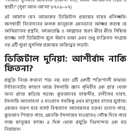
স্থায়ী।” (সূরা আল-আ‘লা ৮৭:১৬–১৭)
এই আয়াত যেন আজকের ডিজিটাল প্রজন্মের বাস্তব প্রতিচ্ছবি।
ক্ষণস্থায়ী বিনোদনের ঝলক মানুষকে এমনভাবে আচ্ছন্ন করছে যে
আখিরাতের প্রস্তুতি, আত্মশুদ্ধি ও আল্লাহর স্মরণ ধীরে ধীরে পিছিয়ে
যাচ্ছে। তাই ডিজিটাল যুগে ঈমান রক্ষা এখন শুধু ব্যক্তিগত সংগ্রাম
নয় এটি পুরো মুসলিম প্রজন্মের অস্তিত্বের লড়াই।
ডিজিটাল দুনিয়া: আশীর্বাদ নাকি
ফিতনা?
প্রযুক্তি নিজে কখনো শত্রু নয়; বরং এটি একটি শক্তিশালী মাধ্যম।
ইন্টারনেটের কারণে আজ ইসলামি জ্ঞান পৃথিবীর এক প্রান্ত থেকে
অন্য প্রান্তে ছড়িয়ে পড়ছে। কুরআনের তাফসীর, হাদীসের দারস,
ইসলামি আলোচনা ও দাওয়াত সবকিছু এখন মানুষের হাতের মুঠোয়।
একজন তরুণ ঘরে বসেই বিশ্বখ্যাত আলেমদের বক্তব্য শুনতে পারে,
কুরআন শিখতে পারে, এমনকি ইসলামের দাওয়াতও পৌঁছে দিতে পারে
লক্ষ মানুষের কাছে। এ দিক থেকে প্রযুক্তি নিঃসন্দেহে এক বড়
নিয়ামত।