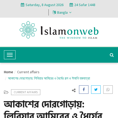
Saturday, 8 August 2026
24 Safar 1448
Bangla
T
o
g
Home
Current affairs
g
আকাশের দোরগোড়ায়: লিবিয়ার আমিরের ও ধৈর্যের গল্প ও ঈমানি হজযাত্রা
l
e
CURRENT AFFAIRS
N
আকাশের দোরগোড়ায়:
a
v
লিবিয়ার আমিরের ও ধৈর্যের
i