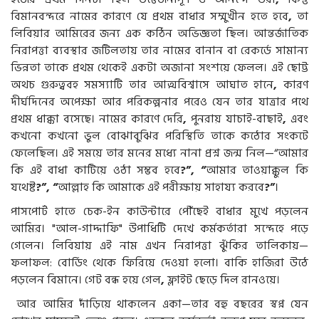
বিমানবন্দরে নামের কারণে যে প্রথম বাধার সম্মুখীন হতে হবে
,
তা
লিবিয়ার আমিরের জন্য এক কঠিন অভিজ্ঞতা ছিল। আন্তর্জাতিক
নিরাপত্তা ব্যবস্থার জটিলতায় তার নামের বানান বা রেকর্ডে সামান্য
ভিন্নতা তাকে প্রথম থেকেই একটা অজানা সংশয়ে ফেলল। এই ছোট্ট
অথচ গুরুত্ববহ সমস্যাটি তার আত্মবিশ্বাসে আঘাত হানে
,
কারণ
দীর্ঘদিনের অপেক্ষা আর পরিকল্পনার পরেও যেন তার যাত্রার পথে
প্রথম ধাক্কা বসেছে। নামের কারণে দেরি
,
পুনরায় যাচাই-বাছাই
,
এবং
কখনো কখনো ভুল বোঝাবুঝির পরিস্থিতি তাকে কঠোর সংকটে
ফেলেছিল। এই সময়ে তার মনের মধ্যে নানা প্রশ্ন জন্ম নিল—“আমার
কি এই বাধা কাটিয়ে ওঠা সম্ভব হবে
?”, “
আমার তাওয়াক্কুল কি
যথেষ্ট
?”, “
আল্লাহ কি আমাকে এই পরীক্ষায় সাহায্য করবে
?”
।
পাসপোর্ট হাতে চেক-ইন কাউন্টারে পৌঁছেই বাধার মুখে পড়লেন
আমির। "আল-গাদ্দাফি" উপাধিটি দেখে কর্মকর্তারা সন্দেহে পড়ে
গেলেন। লিবিয়ায় এই নাম এখন নিরাপত্তা ঝুঁকির তালিকায়—
ফলাফল: বোর্ডিং থেকে ফিরিয়ে দেওয়া হলো। বাকি হাজিরা উঠে
পড়লেন বিমানে। গেট বন্ধ হয়ে গেল
,
ফ্লাইট ছেড়ে দিল রানওয়ে।
আর আমির দাঁড়িয়ে থাকলেন একা—তার বহু বছরের স্বপ্ন যেন