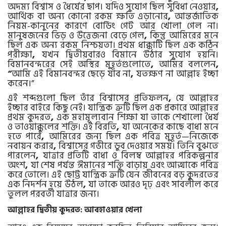
অদম্য বিশ্বাস ও ধৈর্যের ছাপ। যদিও সুযোগ ছিল সুবিধা নেওয়ার
,
আর্থিক বা অন্য কোনো রকম ক্ষতি এড়ানোর
,
আন্তর্জাতিক
নিয়ম-কানুনের কারণে বোর্ডিং গেট আর খোলা গেল না।
মানুষজনের ভিড় ও উত্তেজনা বেড়ে গেল
,
কিন্তু আমিরের মনে
ছিল এক অন্য রকম নিশ্চয়তা। প্রথম ধাক্কাটি ছিল এক কঠিন
পরীক্ষা
,
যখন দ্বিতীয়বারও বিমানে উঠার সুযোগ হয়নি।
বিমানবন্দরের সেই অস্থির মুহূর্তগুলোতে
,
আমির বললেন
,
“
আমি এই বিমানবন্দর ছেড়ে যাব না
,
যতক্ষণ না আল্লাহ ইচ্ছা
করেন।”
এই শব্দগুলো ছিল তাঁর বিশ্বাসের প্রতিফলন
,
যে আল্লাহর
ইচ্ছার বাইরে কিছু নেই। যান্ত্রিক ত্রুটি ছিল এক প্রকারে আল্লাহর
প্রথম কুদরত
,
এক মহামূল্যবান শিক্ষা যা তাকে শেখালো ধৈর্য
ও তাওয়াক্কুলের শক্তি। এই বিরতি
,
যা অনেকের কাছে বাধা মনে
হতে পারে
,
আমিরের জন্য ছিল এক পবিত্র মুহূর্ত—নিজেকে
নবায়ন করার
,
বিশ্বাসের গভীরে ডুব দেওয়ার সময়। তিনি বুঝতে
পারলেন
,
যাত্রার প্রতিটি বাধা ও বিলম্ব আল্লাহর পরিকল্পনার
অংশ
,
যা শেষ পর্যন্ত ঈমানের শক্তি বাড়ায় এবং আত্মাকে পবিত্র
করে তোলে। এই ছোট্ট যান্ত্রিক ত্রুটি যেন জীবনের বড় কুদরতের
এক নিদর্শন হয়ে উঠল
,
যা তাকে আরও দৃঢ় এবং সাবলীল করে
তুলল পরবর্তী যাত্রার জন্য।
আল্লাহর দ্বিতীয় কুদরত: আবহাওয়ার খেলা