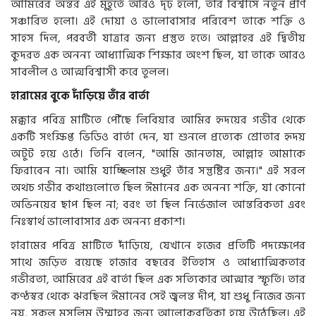
আমিরের অন্তর এই মুহূর্তে আরও দৃঢ় হলো, তার বিশ্বাসে নতুন প্রাণ
সঞ্চারিত হলো। এই দোয়া ও ভালোবাসার পরিবেশ তাকে শক্তি ও
সাহস দিল, পরবর্তী যাত্রার জন্য প্রস্তুত হতে। আল্লাহর এই দ্বিতীয়
কুদরত এক অনন্য আধ্যাত্মিক শিক্ষার অংশ ছিল, যা তাকে আরও
সাবলীল ও আত্মবিশ্বাসী করে তুলল।
হারামের বুকে দাঁড়িয়ে তাঁর বার্তা
মক্কার পবিত্র মাটিতে পৌঁছে লিবিয়ার আমির হৃদয়ের গভীর থেকে
একটি সংক্ষিপ্ত ভিডিও বার্তা দেন, যা শুনলে প্রত্যেক শ্রোতার হৃদয়
অটুট হয়ে ওঠে। তিনি বলেন, "আমি জানতাম, আল্লাহ আমাকে
ফিরাবেন না। আমি যাচ্ছিলাম শুধুই তাঁর সন্তুষ্টির জন্য।" এই সরল
অথচ গভীর কথাগুলোতে ছিল ঈমানের এক অনন্য শক্তি, যা কোনো
অভিনয়ের ছাপ ছিল না; বরং তা ছিল নির্ভেজাল আন্তরিকতা এবং
নিঃস্বার্থ ভালোবাসার এক অনন্য প্রকাশ।
হারামের পবিত্র মাটিতে দাঁড়িয়ে, যেখানে হজের প্রতিটি পদক্ষেপের
সাথে জড়িত রয়েছে হাজার বছরের ইতিহাস ও আধ্যাত্মিকতার
গভীরতা, আমিরের এই বার্তা ছিল এক সত্যিকার আত্মার স্ফূর্তি। তার
কণ্ঠস্বর থেকে ঝরছিল ঈমানের সেই জ্বলন্ত দীপ, যা শুধু নিজের জন্য
নয়, সকল মুসলিম উম্মাহর জন্য আলোকবর্তিকা হয়ে উঠেছিল। এই