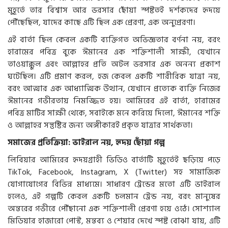
মুহূর্তে তার বিশ্বাস আর ভরসার ছোঁয়া স্পষ্টতই দর্শকদের হৃদয়ে
পৌঁছেছিল, যাদের কাছে এটি ছিল এক প্রেরণা, এক অনুপ্রেরণা।
এই বার্তা ছিল কেবল একটি ব্যক্তিগত অভিজ্ঞতার বর্ণনা নয়, বরং
হারামের পবিত্র বুকে ঈমানের এক শক্তিশালী সাক্ষী, যেখানে
তাওয়াক্কুল এবং আল্লাহর প্রতি অটল ভরসার এক অনন্য প্রকাশ
ঘটেছিল। এটি প্রমাণ করল, হজ কেবল একটি শারীরিক যাত্রা নয়,
বরং আত্মার এক আধ্যাত্মিক উত্থান, যেখানে প্রত্যেক ব্যক্তি নিজের
ঈমানের গভীরতায় নিমজ্জিত হয়। আমিরের এই বার্তা, হারামের
পবিত্র মাটির সাক্ষী থেকে, সবাইকে মনে করিয়ে দিলো, ঈমানের শক্তি
ও আল্লাহর সন্তুষ্টির জন্য অঙ্গীকারই প্রকৃত যাত্রার সার্থকতা।
সমাজের প্রতিক্রিয়া: ভাইরাল নয়, হৃদয় ছোঁয়া গল্প
লিবিয়ার আমিরের হৃদয়গ্রাহী ভিডিও বার্তাটি মুহূর্তেই ছড়িয়ে পড়ে
TikTok, Facebook, Instagram, X (Twitter) সহ সামাজিক
যোগাযোগের বিভিন্ন মাধ্যমে। সাধারণ ট্রেন্ডের মতো এটি ভাইরাল
হলেও, এই গল্পটি কেবল একটি চলমান ট্রেন্ড নয়, বরং মানুষের
অন্তরের গভীরে পৌঁছানো এক শক্তিশালী প্রেরণা হয়ে ওঠে। সোশ্যাল
মিডিয়ার হাজারো পোস্ট, মন্তব্য ও শেয়ার দেখে স্পষ্ট বোঝা যায়, এটি