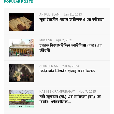
POPULAR POSTS
ANIKUL ISLAM
Jan 21, 2023
সূরা ইয়াসীন পড়ার ফযীলত ও গোপনীয়তা
Muaz SK
Apr 2, 2021
হযরত নিজামউদ্দিন আউলিয়া (রহঃ) এর
জীবনী
ALAMEEN SK
Mar 5, 2023
কোরআন শিক্ষার গুরুত্ব ও ফজিলত
NASIM SK RAMPURAHAT
Nov 7, 2025
নবী মুহাম্মদ (সা.)-এর সাফিয়্যা (রা.)-কে
বিবাহ: ঐতিহাসিক...