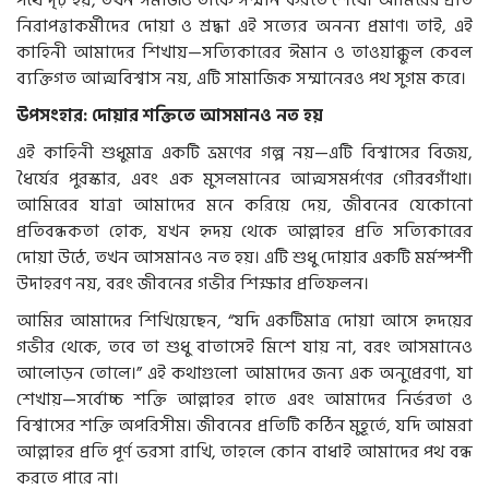
নিরাপত্তাকর্মীদের দোয়া ও শ্রদ্ধা এই সত্যের অনন্য প্রমাণ। তাই, এই
কাহিনী আমাদের শিখায়—সত্যিকারের ঈমান ও তাওয়াক্কুল কেবল
ব্যক্তিগত আত্মবিশ্বাস নয়, এটি সামাজিক সম্মানেরও পথ সুগম করে।
উপসংহার: দোয়ার শক্তিতে আসমানও নত হয়
এই কাহিনী শুধুমাত্র একটি ভ্রমণের গল্প নয়—এটি বিশ্বাসের বিজয়,
ধৈর্যের পুরস্কার, এবং এক মুসলমানের আত্মসমর্পণের গৌরবগাঁথা।
আমিরের যাত্রা আমাদের মনে করিয়ে দেয়, জীবনের যেকোনো
প্রতিবন্ধকতা হোক, যখন হৃদয় থেকে আল্লাহর প্রতি সত্যিকারের
দোয়া উঠে, তখন আসমানও নত হয়। এটি শুধু দোয়ার একটি মর্মস্পর্শী
উদাহরণ নয়, বরং জীবনের গভীর শিক্ষার প্রতিফলন।
আমির আমাদের শিখিয়েছেন, “যদি একটিমাত্র দোয়া আসে হৃদয়ের
গভীর থেকে, তবে তা শুধু বাতাসেই মিশে যায় না, বরং আসমানেও
আলোড়ন তোলে।” এই কথাগুলো আমাদের জন্য এক অনুপ্রেরণা, যা
শেখায়—সর্বোচ্চ শক্তি আল্লাহর হাতে এবং আমাদের নির্ভরতা ও
বিশ্বাসের শক্তি অপরিসীম। জীবনের প্রতিটি কঠিন মুহূর্তে, যদি আমরা
আল্লাহর প্রতি পূর্ণ ভরসা রাখি, তাহলে কোন বাধাই আমাদের পথ বন্ধ
করতে পারে না।