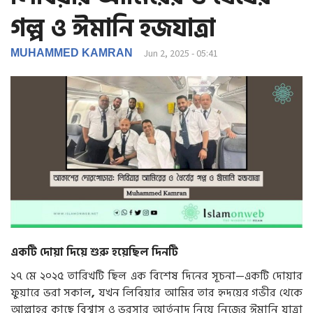
g
গল্প ও ঈমানি হজযাত্রা
a
t
i
MUHAMMED KAMRAN
Jun 2, 2025 - 05:41
o
n
একটি দোয়া দিয়ে শুরু হয়েছিল দিনটি
২৭ মে ২০২৫ তারিখটি ছিল এক বিশেষ দিনের সূচনা—একটি দোয়ার
ফুয়ারে ভরা সকাল
,
যখন লিবিয়ার আমির তার হৃদয়ের গভীর থেকে
আল্লাহর কাছে বিশ্বাস ও ভরসার আর্তনাদ নিয়ে নিজের ঈমানি যাত্রা