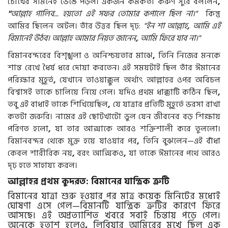
চোখের সামনেই ভেঙে পড়ল। একজন কর্মকর্তা করুণ সুরে বললেন
,
"
আল্লাহ গালিব... হয়তো এই সফর তোমার কপালে ছিল না।"
কিন্তু
আমির ছিলেন অটল। তাঁর উত্তর ছিল দৃঢ়:
"ইন শা আল্লাহ
,
আমি এই
বিমানেই উঠব। আল্লাহ আমার নিয়ত জানেন
,
আমি ফিরে যাব না।"
বিমানবন্দরের বিশৃঙ্খলা ও অনিশ্চয়তার মাঝে
,
তিনি নিজের মনকে
শান্ত রেখে ধৈর্য ধরে দোয়া করতেন। এই সময়টাই ছিল তাঁর ঈমানের
পরিক্ষার মুহূর্ত
,
যেখানে তাওয়াক্কুল অর্থাৎ আল্লাহর ওপর অবিচল
বিশ্বাসই তাকে চালিয়ে নিয়ে গেল। যদিও প্রথম ধাক্কাটি কঠিন ছিল
,
তবু এই বাধাই তাকে শিখিয়েছিল
,
যে যাত্রার প্রতিটি মুহূর্তে ভরসা রাখা
কতটা জরুরি। নামের এই ছোটখাটো ভুল যেন জীবনের বড় শিক্ষায়
পরিণত হলো
,
যা তার আত্মাকে আরও শক্তিশালী করে তুললো।
বিমানবন্দর থেকে মুক্ত হয়ে যাওয়ার পর
,
তিনি বুঝলেন—এই বাঁধা
কেবল শারীরিক নয়
,
বরং আত্মিকও
,
যা তাকে ঈমানের পথে আরও
দৃঢ় হতে সাহায্য করল।
আল্লাহর প্রথম কুদরত: বিমানের যান্ত্রিক ত্রুটি
বিমানের যাত্রা শুরু হওয়ার পর মাত্র কয়েক মিনিটের মধ্যেই
ঘোষণা এসে গেল—বিমানটি যান্ত্রিক ত্রুটির কারণে ফিরে
আসছে। এই অপ্রত্যাশিত খবরে সবাই চিন্তায় পড়ে গেল।
অনেকে হতাশ হলেও
,
লিবিয়ার আমিরের মুখে ছিল এক