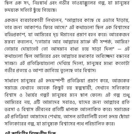
ছিল এক সৎ, নিঃস্বার্থ এবং গভীর তাওয়াক্কুলের গল্প, যা মানুষের
হৃদয়কে সত্যিই ছুঁয়ে গিয়েছে।
একজন ব্যবহারকারী লিখলেন, "আল্লাহর কাছে যে এভাবে দাঁড়ায়,
তার জন্য আকাশও ফিরে আসে।" এই কথাগুলো ছিল এক বিশ্বাসের
বহিঃপ্রকাশ, যা আমিরের দৃঢ় ঈমানের প্রমাণ বহন করে। আরেকজন
মন্তব্য করলেন, "তোমার আর আল্লাহর মাঝে কী সম্পর্ক, আমির?
তোমার দোয়াতেই তো আসমান বাধ্য হয়ে সাড়া দিল!" — এই
কথাগুলো ছিল আমিরের এবং আল্লাহর মধ্যকার অবিচ্ছেদ্য বন্ধনের
সাক্ষ্য। এই প্রতিক্রিয়াগুলো দেখিয়ে দিলো, মানুষের মধ্যে কতোটা
গভীর প্রত্যয় ও আশা জাগিয়ে তুলেছে তার বিশ্বাস।
সাধারণ মানুষের এই হৃদয়স্পর্শী প্রতিক্রিয়া প্রমাণ করে, আজকের
সমাজে যেখানে অনেক কিছুই হয় স্বল্পস্থায়ী, সেখানে সত্যিকার
বিশ্বাস ও ধৈর্যের গল্পই মানুষের মনে ছাপ ফেলে। এই গল্প শুধু
আমিরের নয়, এটি আমাদের সবারও, যাদের জন্য আল্লাহর প্রতি
ভরসা ও বিশ্বাস জীবনের প্রতিটি ধাপকে আলোকিত করে। সমাজের
এই প্রতিক্রিয়া আমাদের শেখায়, আসল ভাইরালিটি হলো হৃদয় ছোঁয়া
সত্যিকারের গল্প, যা মানুষকে বিশ্বাসের পথে পরিচালিত করে।
এই কাহিনীর শিক্ষণীয় দিক