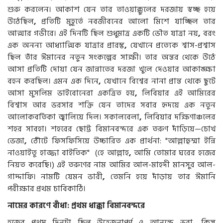
শুরু করলেন। আকাশ যেন তার তাওয়াক্কুলের দরজায় স্বচ্ছ হয়ে
উঠেছিল
,
প্রতিটি মুহূর্তে নবজীবনের আলো মিশে যাচ্ছিল তার
আত্মার গভীরে। এই দিনটি ছিল শুধুমাত্র একটি ভৌত যাত্রা নয়
,
বরং
এক অনন্য আধ্যাত্মিক যাত্রার প্রারম্ভ
,
যেখানে প্রত্যেক শ্বাস-প্রশ্বাস
ছিল তাঁর ঈমানের নতুন সংকল্পের সাক্ষী। তার অন্তর থেকে উঠে
আসা প্রতিটি দোয়া যেন জান্নাতের দরজা খুলে দেওয়ার আকাঙ্ক্ষা
বহন করছিল। এমন এক দিনে
,
যেখানে বিশ্বের নানা প্রান্ত থেকে ছুটে
আসা মুসলিম ভাইবোনেরা একত্রিত হয়
,
লিবিয়ার এই আমিরের
বিশ্বাস আর ভরসার শক্তি যেন তাদের সবার হৃদয়ে এক নতুন
আলোকবর্তিকা জ্বালিয়ে দিল।
সকালবেলা
,
লিবিয়ার দক্ষিণাঞ্চলের
শহর সাবহা। শহরের ছোট্ট বিমানবন্দরে এক তরুণ দাঁড়িয়ে—চোখ
ভেজা
,
ঠোঁটে ফিসফিসিয়ে উচ্চারিত এক প্রার্থনা: "আল্লাহুম্মা ইন্নি
নাওয়াইতু হাজ্জা বাইতিক" (হে আল্লাহ
,
আমি তোমার ঘরের হজের
নিয়ত করেছি।) এই তরুণের নাম আমির আল-মাহদী মানসুর আল-
গাদ্দাফি। নামটি যেমন ভারী
,
তেমনি হয়ে দাঁড়ায় তার ঈমানি
পরীক্ষার প্রথম চাবিকাঠি।
নামের কারণে বাঁধা: প্রথম ধাক্কা বিমানবন্দরে
হজের প্রথম দিনটা ছিল উত্তেজনাপূর্ণ ও আনন্দে ভরা
,
কিন্তু