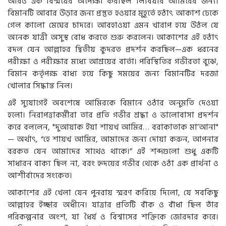
আরও এক বিস্ময়ের অপেক্ষা করছিল লিবিয়ার আমিরের জন্য।
বিমানটি আবার উড়ার জন্য প্রস্তুত হওয়ার মুহূর্তে হঠাৎ আকাশ ঢেকে
গেল কালো মেঘের চাদরে। আবহাওয়া এমন খারাপ হয়ে উঠল যে
অনেক যাত্রী অসুস্থ বোধ করতে শুরু করলেন। আকাশের এই হঠাৎ
বদল যেন আল্লাহর দ্বিতীয় কুদরত প্রদর্শন করছিল—এক ধরনের
পরীক্ষা ও পরীক্ষার মধ্যে আশ্রয়ের বার্তা। পরিস্থিতির গভীরতা বুঝে,
বিমান কর্তৃপক্ষ বাধ্য হয়ে কিছু সময়ের জন্য বিমানটির দরজা
খোলার সিদ্ধান্ত নিল।
এই সুযোগেই অবশেষে আমিরকে বিমানে ওঠার অনুমতি দেওয়া
হলো। নিরাপত্তাকর্মীরা তার প্রতি গভীর শ্রদ্ধা ও ভালোবাসা প্রদর্শন
করে বললেন, "দুআয়াক ইয়া শায়খ আমির… বরাকাতাক মা’আনা"
— অর্থাৎ, “হে শায়খ আমির, আমাদের জন্য দোয়া করুন, আপনার
বরকত যেন আমাদের সাথেও থাকে।” এই শব্দগুলো শুধু একটি
সাধারন বাক্য ছিল না, বরং হৃদয়ের গভীর থেকে ওঠা এক প্রার্থনা ও
আশীর্বাদের সংকেত।
আকাশের এই খেলা যেন পুনরায় স্মরণ করিয়ে দিলো, যে সবকিছু
আল্লাহর ইচ্ছার অধীনে। যাত্রার প্রতিটি বাঁক ও বাঁধা ছিল তাঁর
পরিকল্পনার অংশ, যা ধৈর্য ও বিশ্বাসের শক্তিকে জোরদার করে।