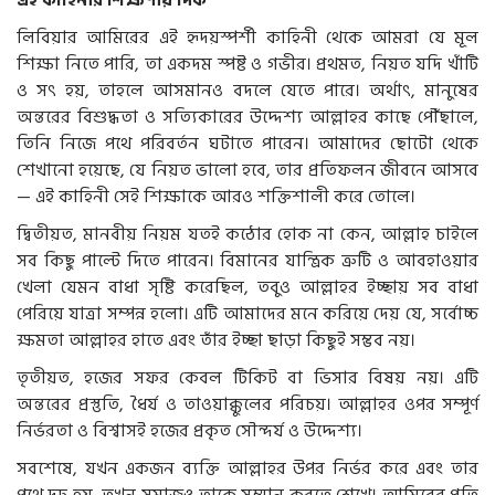
লিবিয়ার আমিরের এই হৃদয়স্পর্শী কাহিনী থেকে আমরা যে মূল
শিক্ষা নিতে পারি, তা একদম স্পষ্ট ও গভীর। প্রথমত, নিয়ত যদি খাঁটি
ও সৎ হয়, তাহলে আসমানও বদলে যেতে পারে। অর্থাৎ, মানুষের
অন্তরের বিশুদ্ধতা ও সত্যিকারের উদ্দেশ্য আল্লাহর কাছে পৌঁছালে,
তিনি নিজে পথে পরিবর্তন ঘটাতে পারেন। আমাদের ছোটো থেকে
শেখানো হয়েছে, যে নিয়ত ভালো হবে, তার প্রতিফলন জীবনে আসবে
— এই কাহিনী সেই শিক্ষাকে আরও শক্তিশালী করে তোলে।
দ্বিতীয়ত, মানবীয় নিয়ম যতই কঠোর হোক না কেন, আল্লাহ চাইলে
সব কিছু পাল্টে দিতে পারেন। বিমানের যান্ত্রিক ত্রুটি ও আবহাওয়ার
খেলা যেমন বাধা সৃষ্টি করেছিল, তবুও আল্লাহর ইচ্ছায় সব বাধা
পেরিয়ে যাত্রা সম্পন্ন হলো। এটি আমাদের মনে করিয়ে দেয় যে, সর্বোচ্চ
ক্ষমতা আল্লাহর হাতে এবং তাঁর ইচ্ছা ছাড়া কিছুই সম্ভব নয়।
তৃতীয়ত, হজের সফর কেবল টিকিট বা ভিসার বিষয় নয়। এটি
অন্তরের প্রস্তুতি, ধৈর্য ও তাওয়াক্কুলের পরিচয়। আল্লাহর ওপর সম্পূর্ণ
নির্ভরতা ও বিশ্বাসই হজের প্রকৃত সৌন্দর্য ও উদ্দেশ্য।
সবশেষে, যখন একজন ব্যক্তি আল্লাহর উপর নির্ভর করে এবং তার
পথে দৃঢ় হয়, তখন সমাজও তাকে সম্মান করতে শেখে। আমিরের প্রতি