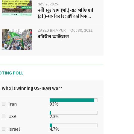
Nov 7, 2025
নবী মুহাম্মদ (সা.)-এর সাফিয়্যা
(রা.)-কে বিবাহ: ঐতিহাসিক...
ZAYED BHIMPUR
Oct 30, 2022
রবিউল আউয়াল
OTING POLL
Who is winning US-IRAN war?
Iran
93%
USA
2.3%
Israel
4.7%