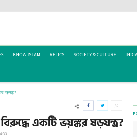
ES
KNOW ISLAM
RELICS
SOCIETY & CULTURE
INDI
র ষড়যন্ত্র?
P
রুদ্ধে একটি ভয়ঙ্কর ষড়যন্ত্র?
04:33