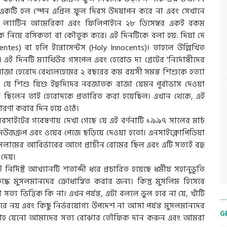
্যে একটি হল স্পেন এপ্রিল ফুল দিবস উদযাপন করে না এবং সেখানে
পেন, ল্যাটিন আমেরিকা এবং ফিলিপাইনে ২৮ ডিসেম্বর একই রকম
য়ে রসিকতা বা কৌতুক করে। এই দিনটিকে বলা হয়: দিয়া দে
tes) বা হলি ইন্নোসেন্টস (Holy Innocents)। তাহলে উল্লিখিত
 এই দিনটি ম্যাথিউর গসপেল এবং হেরোড দ্য গ্রেটের 'নির্দোষীদের
ত রাজা হেরোদ বেথলেহেমের ২ বছরের কম বয়সী সমস্ত শিশুকে হত্যা
ন যে শিশু যিশু ইহুদিদের নবজাতক রাজা যেমন পূর্বাভাস দেওয়া
 ছিলেন তাই হেরোদকে প্রতারিত করা হয়েছিল। এখান থেকে, এই
তারণা করার দিন হয়ে ওঠে।
সাইটের গবেষণায় দেখা গেছে যে এই বর্ণনাটি ১৯৯৭ সালের মার্চ
িউজগ্রুপ এবং ওয়েব পেজে ছড়িয়ে দেওয়া হতো। এনসাইক্লোপিডিয়া
ি ইসলামের আবির্ভাবের আগে প্রাচীন রোমের ছিল এবং এটি সত্যই বহু
দেয়।
র্দিষ্ট আখ্যানটি শতাব্দী ধরে প্রচারিত হয়েছে ধর্মীয় সহানুভূতি
্ধে মুসলমানদের ক্রোধান্বিত করার জন্য। কিন্তু মুসলিম হিসেবে
্য ভিত্তিক কি না। এখন পর্যন্ত, এটা বললে ভুল হবে না যে, খাঁটি
করে নয় এবং কিছু নির্ভরযোগ্য উপদেশ না আসা পর্যন্ত মুসলমানদের
G
আল্লাহ যেনো আমাদের সত্য বোঝার তৌফিক দান করুন এবং আমরা