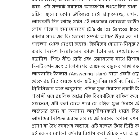
করে। এটি সম্পর্কে সবচেয়ে আকর্ষণীয় তথ্যগুলির মধ
এপ্রিল ফুলের কোন ঐতিহ্যও নেই। প্রকৃতপক্ষে, স্
আরেকটি দিন আছে যখন এই অঞ্চলের লোকেরা কাউকে নি
লোস সান্তোস ইনোসেনতেস (Día de los Santos Inocen
বর্ণনার সাথে এর কি কোনো সম্পর্ক আছে? উত্তর হল না।
গণহত্যা' থেকে নেওয়া হয়েছে। ইহুদিদের রোমান-নিযুক্
করার নির্দেশ দিয়েছিলেন কারণ তিনি ভয় পেয়েছিলে
হয়েছিল। শিশু যীশু মেরি এবং জোসেফের সাথে মিশরে
দিনটি স্পেন এবং আশেপাশের অঞ্চলের বন্ধুদের সাথে প্র
আনসারিং ইসলাম (Answering Islam) নামে একটি ওয়েব
থেকে প্রচারিত হয়েছে যখন এটি মুসলিম মেইলিং লিস্ট, ন
ব্রিটানিকার তথ্য অনুসারে, এপ্রিল ফুল দিবসের প্রথাট
শতাব্দী ধরে প্রচলিত অপ্রমাণিত বিবরণটিকে বাতিল করে 
সংক্ষেপে, এটা বলা যেতে পারে যে এপ্রিল ফুল দিবসে এই নি
অর্জনের জন্য বা অন্যান্য অনুশীলনকারী ধর্মের বিরুদ
আমাদের নিশ্চিত করতে হবে যে এই ধরনের কোনো বর্ণনা সত
প্রমাণ বা বৈধ কারণের অভাবে, এটি সত্যের উপর ভিত্তি 
এই ধরনের কোনো বর্ণনায় বিশ্বাস করা উচিত নয়। 