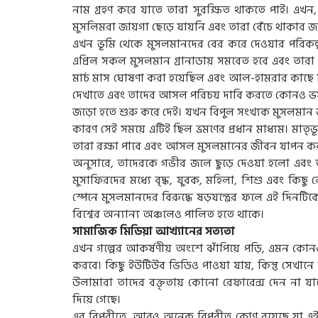
নাম গ্রহণ করে যাতে তারা সুরক্ষিত থাকতে পাই। এখন, 
মুসলিমরা জায়গা ছেড়ে যায়নি এবং তারা বেঁচে থাকার 
এখন ভূমি থেকে মুসলমানদের বের করে দেওয়ার পরিকল্পন
এপ্রিল সকল মুসলমান গ্রানাডায় সমবেত হবে এবং তারা 
মার্চ মাস ঘোষণা করা হয়েছিল এবং আল-হামরার কাছে ব
দেখাতে এবং তাদের আসল পরিচয় দাবি করতে কোনও ভয় 
জড়ো হতে শুরু করে দেই। যখন বিপুল সংখ্যক মুসলমান 
কারণ সেই সময়ে এটিই ছিল ভ্রমণের প্রধান মাধ্যম। মাতৃভূ
তারা রক্ষা পাবে এবং আসল মুসলমানের জীবন যাপন করত
অনুসারে, তাদেরকে গভীর জলে ছুড়ে দেওয়া হলো এবং 
মুসাফিরদের মধ্যে বৃদ্ধ, যুবক, মহিলা, শিশু এবং কিছু র
স্পেনে মুসলমানদের বিরুদ্ধে ষড়যন্ত্রের ফলে এই দিনটি
বিশ্বের অন্যান্য অঞ্চলেও পালিত হতে থাকে।
সামাজিক মিডিয়া আখ্যানের সত্যতা
এখন গল্পের আকর্ষণীয় অংশে ঝাঁপিয়ে পড়ি, এমন কোনও
করবে। কিছু ইউটিউব ভিডিও পাওয়া যায়, কিন্তু সেখান
উলামারা তাদের বক্তৃতায় কোনো রেফারেন্স দেন না যা
দিয়ে গেছে।
এর বিপরীতে, আরও অনেক বিপরীত কোণ রয়েছে যা এই ঘটনা