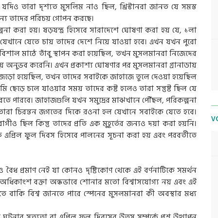
যদিও তারা দৃশ্যত মুসলিম নাও ছিল, খ্রিস্টানরা জানত যে সমস্ত
জন্য তাদের পরিচয় গোপন করছে।
া করা হয়। ষড়যন্ত্র হিসেবে সারাদেশে ঘোষণা করা হয় যে, ১লা
যেখানে যেতে চায় তাদের দেশে নিয়ে যাওয়া হবে। এখন যখন পুরো
িশাল মাঠে তাঁবু স্থাপন করা হয়েছিল, তখন মুসলমানরা নিজেদের
অনুভব করেনি। এখন প্রকাশ্য ঘোষণার পর মুসলমানরা গ্রানাডায়
জড়ো হয়েছিল, তখন তাদের সবাইকে জাহাজে তুলে দেওয়া হয়েছিল
মি ছেড়ে চলে যাওয়ার সময় তাদের কষ্ট হলেও তারা সন্তুষ্ট ছিল যে
ে পারবে। জাহাজগুলি যখন সমুদ্রের মাঝখানে পৌঁছল, পরিকল্পনা
তারা চিরন্তন জগতের দিকে রওনা হল যেখানে সবাইকে যেতে হবে।
V
োগীও ছিল কিন্তু তাদের প্রতি এক মুহূর্তের জন্যও দয়া করা হয়নি।
কে এপ্রিল ফুল দিবস হিসেবে পালনের সূচনা করা হয় এবং পরবর্তীতে
 বৈধ প্রমাণ নেই যা কোনও দৃষ্টিকোণ থেকে এই বর্ণনাটিকে সমর্থন
ে অধিকাংশ বক্তা অন্ধভাবে শোনার মতো বিশ্বাসযোগ্য নয় এবং এই
তে বাকি বিশ্ব জানতে পারে স্পেনের মুসলমানরা কী অবস্থার মধ্য
র সত্যতা বা এপ্রিল ফুল দিবসের উত্স সম্পর্কে প্রশ্ন উত্থাপন