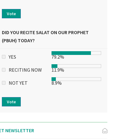
Vote
DID YOU RECITE SALAT ON OUR PROPHET
(PBUH) TODAY?
YES
79.2%
RECITING NOW
11.9%
NOT YET
8.9%
Vote
ET NEWSLETTER