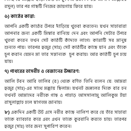
রসুল) তার পর গাছটি নিজের জায়গায় ফিরে যায়।
৬
)
কাঠের
কান্না
:
আপনি একটি কাঠের উপরে দাঁড়িয়ে খুতবা করতেন। যখন সাহাবারা
আপনার জন্য একটি মিম্বার বানিয়ে দেন এবং আপনি সেটার উপরে
খুতবা করেন তখন সেই কাঠটি কাঁদতে লাগে। কান্নাটি সব মানুষ
শুনতে পায়। তারপর হুজুর (সাঃ) সেই কাঠটির কাছে যান এবং তাঁকে
চুপ করান যেমন মা তার সন্তানকে চুপ করায়। আর কাঠটি চুপ হয়ে
যায়।
৭
)
পাথরের
তাসবীহ
ও
বেজানের
উচ্চারণ
:
আলি ইবন আবি তালিব (র:) থেকে বর্ণিত তিনি বলেন যে: আমরা
হুজুর (সাঃ)-এর সাথে মক্কায় ছিলাম। যখনই জঙ্গলের দিকে বার হন
তখনই আমাদের নবীকে গাছ ও পাহাড় আসসালামু আলিকুম ইয়া
রাসুলাল্লাহ হলে স্বাগতম জানায়।
৮
)
একদিন একটি উট এসে নবীর কাছে নালিশ করে যে তাঁর সাহাবা
তাকে ব্যাবহার করে এবং এখন তাকে কুরবানি করতে চায়। তারপর
হুজুর (সাঃ) তার জন্য সুপারিশ করেন।