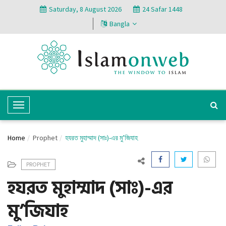
Saturday, 8 August 2026
24 Safar 1448
Bangla
T
o
g
Home
Prophet
হযরত মুহাম্মাদ (সাঃ)-এর মু’জিযাহ
g
l
PROPHET
e
হযরত মুহাম্মাদ (সাঃ)-এর
N
a
মু’জিযাহ
v
i