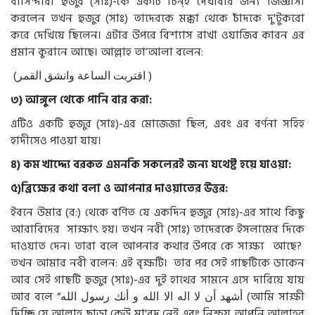
বাসিন্দারা হুজুর (সাঃ)-কে একটি চিন্হ দেখাবার জন্য জিজ্ঞাসা
করলেন তখন হুজুর (সাঃ) তাদেরকে মক্কা থেকে চাঁদকে দু'টুকরো
করে দেখিয়ে ছিলেন। এটার উপরে বিশ্যাস রাখা ওয়াজিব কারন এর
প্রমান কুরানে আছে। আল্লাহ তা’আলা বলেন:
(اقتربت الساعة وانشق القمر )
৩
)
আঙ্গুল
থেকে
পানি
বার
করা
:
এটিও একটি হুজুর (সাঃ)-এর মোজেজা ছিল, এবং এর বর্ণনা সহিহ
হাদীসেও পাওয়া যায়।
৪
)
কম
খাদ্দ্যে
বরকত
এমনকি
সকলেরই
জন্য
যথেষ্ট
হয়ে
যাওয়া
:
৫
)
ব্রিক্ষের
কথা
বলা
ও
আপনার
দাওয়াতের
উত্তর
:
ইবনে উমার (র:) থেকে বর্ণিত যে একদিন হুজুর (সাঃ)-এর সাথে কিছু
আরাবিদের সাক্ষাৎ হয়। তখন নবী (সাঃ) তাদেরকে ইসলামের দিকে
দাওয়াত দেন। তারা বলে আপনার কথার উপরে কে সাক্ষ্য আছে?
তখন আমার নবী বলেন: এই বৃক্ষটি। তার পর সেই গাছটিকে ডাকেন
আর সেই গাছটি হুজুর (সাঃ)-এর দুই হাথের সামনে এসে দারিয়ে যায়
আর বলে “أشهد أن لا اله الا الله و أنك رسول الله (আমি সাক্ষী
দিচ্ছি যে আল্লাহ ছাড়া কেউ মা'বুদ নেই এবং নিশ্চয় আপনি আল্লাহর