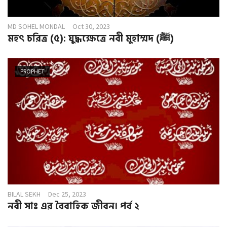
MD SOHEL MONDAL
Oct 30, 2023
মহৎ চরিত্র (৫): যুদ্ধক্ষেত্রে নবী মুহাম্মদ (ﷺ)
PROPHET
BILAL SEKH
Dec 25, 2023
নবী সাঃ এর বৈবাহিক জীবন। পর্ব ২