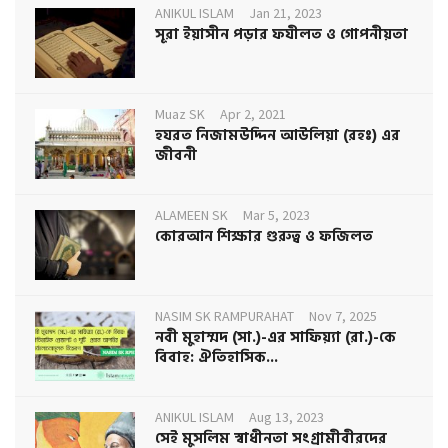
ANIKUL ISLAM
Jan 21, 2023
সূরা ইয়াসীন পড়ার ফযীলত ও গোপনীয়তা
Muaz SK
Apr 2, 2021
হযরত নিজামউদ্দিন আউলিয়া (রহঃ) এর
জীবনী
ALAMEEN SK
Mar 5, 2023
কোরআন শিক্ষার গুরুত্ব ও ফজিলত
NASIM SK RAMPURAHAT
Nov 7, 2025
নবী মুহাম্মদ (সা.)-এর সাফিয়্যা (রা.)-কে
বিবাহ: ঐতিহাসিক...
ANIKUL ISLAM
Aug 13, 2023
সেই মুসলিম স্বাধীনতা সংগ্রামীবীরদের