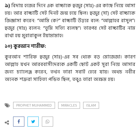
৯
)
বিদায় হজের দিনে এক বাচ্চাকে হুজুর (সাঃ)-এর কাছে নিয়ে আসা
হয়। আর বাচ্চাটি সেই দিনই জন্ম হয়ে ছিল। হুজুর (সা) সেই বাচ্চাকে
জিজ্ঞাসা করেন: “আমি কে?” বাচ্চাটি উত্তরে বলে: “আল্লাহর রাসুল”।
হুজুর (সাঃ) বলেন: “তুমি সত্যি বলেছ”। তারপর সেই বাচ্চাটির নাম
রাখা হয় মুবারাকুল ইয়ামামাহ।
১০
)
কুরআন
শারীফ
:
কুরআন শারিফ হুজুর (সাঃ)-এর সব থেকে বড় মোজেজা। কারণ
আল্লাহ যখন আরববাসীদেরকে একটি ছোট একই সূরা নিয়ে আসার
জন্য চ্যালেঞ্জ করেন, তখন তারা সবাই হেরে যায়। অথচ নবীর
অনেক শত্রুরা সাহিত্য পন্ডিত ছিল, তবুও তারা অক্ষম হয়।
PROPHET MUHAMMED
MIRACLES
ISLAM