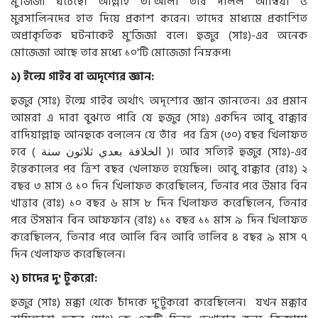
মু’জিজা ঘটেছে। আল্লাহ তা’আলা তাঁর দলিল আম্বিয়া ও
মুরসালিনদের হাত দিয়ে প্রকাশ করেন। তাদের মাধ্যমে প্রকাশিত
অপ্রাকৃতিক ঘটনাকেই মু’জিজা বলে। হুজুর (সাঃ)-এর অনেক
মোজেজা আছে তার মধ্যে ১০'টি মোজেজা নিম্নরূপ।
১
)
ইল্মে
গাইব
বা
অদৃশ্যের
জ্ঞান
:
হুজুর (সাঃ) ইল্মে গাইব অর্থাৎ অদৃশ্যের জ্ঞান জানতেন। এর প্রমান
আমরা এ দারা বুঝতে পারি যে হুজুর (সাঃ) একদিন আবু বাক্কার
রাদিয়াল্লাহু আনহুকে বললেন যে তাঁর পর ত্রিস (৩০) বছর খিলাফত
হবে ( الخلافة بعدي ثلاثون سنة )। আর সত্যিই হুজুর (সাঃ)-এর
ইন্তেকালের পর ত্রিশ বছর খেলাফত হয়েছিল। আবু বাক্কার (রাঃ) ২
বছর ৩ মাস ও ১০ দিন খিলাফত করেছিলেন, তিনার পরে উমার বিন
খাত্তাব (রাঃ) ১০ বছর ৬ মাস ৮ দিন খিলাফত করেছিলেন, তিনার
পরে উসমান বিন আফফান (রাঃ) ১১ বছর ১১ মাস ৯ দিন খিলাফত
করেছিলেন, তিনার পরে আলি বিন আবি তালিব ৪ বছর ৯ মাস ৭
দিন খেলাফত করেছিলেন।
২
)
চাদের
দু
'
টুকরো
:
হুজুর (সাঃ) মক্কা থেকে চাঁদকে দু'টুকরো করেছিলেন। যখন মক্কার