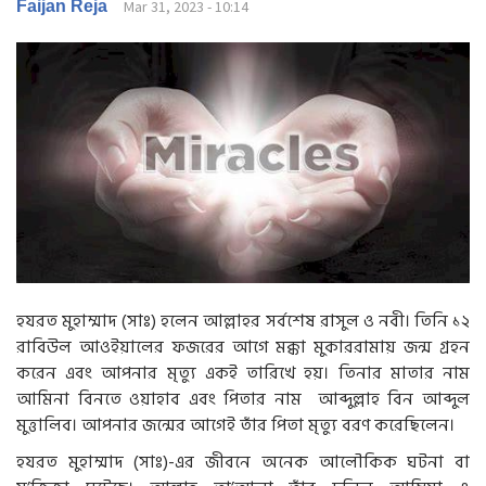
g
Faijan Reja
Mar 31, 2023 - 10:14
a
t
i
o
n
হযরত মুহাম্মাদ (সাঃ) হলেন আল্লাহর সর্বশেষ রাসুল ও নবী। তিনি ১২
রাবিউল আওইয়ালের ফজরের আগে মক্কা মুকাররামায় জন্ম গ্রহন
করেন এবং আপনার মৃত্যু একই তারিখে হয়। তিনার মাতার নাম
আমিনা বিনতে ওয়াহাব এবং পিতার নাম আব্দুল্লাহ বিন আব্দুল
মুত্তালিব। আপনার জন্মের আগেই তাঁর পিতা মৃত্যু বরণ করেছিলেন।
হযরত মুহাম্মাদ (সাঃ)-এর জীবনে অনেক আলৌকিক ঘটনা বা