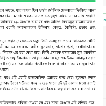
দ্ভব হয়েছে, যার লক্ষ্য ছিল ধর্মের মৌলিক চেতনাকে ফিরিয়ে আনা
বস্থান নেওয়া। এ ধরনের এক গুরুত্বপূর্ণ আন্দোলনের নাম "ওহাবি
R
দি আরবের
نجد
অঞ্চলে শুরু হয় এবং আজও বিশ্বজুড়ে রাজনৈতিক ও
া ওহাবি আন্দোলনের ইতিহাস, নেতৃত্ব, বৈশিষ্ট্য, প্রভাব এবং
 আবদুল ওহাব (১৭০৩–১৭৯২)। তিনি জন্মগ্রহণ করেন আজকের সৌদি
ী সমাজে বহু রকম ধর্মীয় কুসংস্কার, মাজার পূজা, দরগাহভিত্তিক
 ও ‘শিরক’-এর চর্চা দেখা যায়। তিনি এসবকে ইসলামের মূল আকীদা
িত্তিক শুদ্ধ ইসলামের আহ্বান জানান। মুহাম্মদ ইবনে আবদুল ওহাব
াবিদ)-এর চিন্তাধারায় প্রভাবিত ছিলেন। তার দাওয়াহর মূল ভিত্তি
গ্রাম।
 না, বরং এটি একটি রাজনৈতিক জোটের জন্ম দেয়। মুহাম্মদ ইবনে
াম্মদ ইবনে সউদের সঙ্গে। ১৭৪৪ সালে এই দুই নেতার মধ্যে একটি
ন এবং ইবনে সউদ রাজনৈতিক ও সামরিক নেতৃত্ব গ্রহণ করবেন। এভাবেই
কভাবে প্রতিষ্ঠা দেওয়া হয় এবং নানা অঞ্চলে এটি ছড়িয়ে পড়ে।