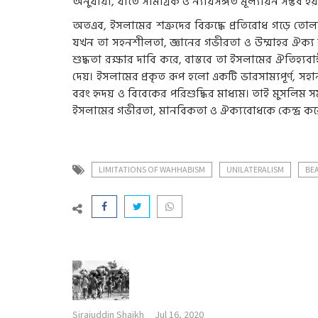
অনুযায়ী, যাতে সামগ্রিক ও ন্যায়সঙ্গত মূল্যায়ন সম্ভব হয
অতএব, ইসলামের শত্রুদের বিরুদ্ধে প্রতিরোধ গড়ে তোল
যখন তা সহনশীলতা, জ্ঞানের গভীরতা ও উম্মাহর ঐক্য রক্
শুদ্ধতা রক্ষার দাবি করে, বাস্তবে তা ইসলামের ঐতিহ্যবাহ
দেয়। ইসলামের প্রকৃত রূপ হলো একটি ভারসাম্যপূর্ণ, সহানু
বরং হৃদয় ও বিবেকের পরিশুদ্ধির মাধ্যম। তাই মুসলিম 
ইসলামের গভীরতা, মানবিকতা ও ঐক্যবোধকে কেন্দ্র ক
LIMITATIONS OF WAHHABISM
UNILATERALISM
BEA
Sirajuddin Shaikh
Jul 16, 2020