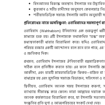
বিদআতের বিরুদ্ধে অবস্থান: ইসলামে নব উদ্ভাবিত ধর্
কুরআন ও সহীহ হাদীসের অনুসরণ: কেবলমাত্র নির্ভ
শরীয়াহভিত্তিক সমাজ: ইসলামি আইন অনুযায়ী সমা
প্রতিরোধের নামে অসহিষ্ণুতা: ওহাবিবাদের সমস্যাপূর্ণ বা
ওহাবিবাদ (Wahhabism) ইতিহাসের এক গুরুত্বপূর্ণ ধ
মাধ্যমে শুরু হয়। এটি ইসলামকে তথাকথিত “শুদ্ধ” অব
মধ্যস্থতাকারী ধারার বিরোধিতা করে। যদিও ওহাবিবাদ 
পরিচয় রক্ষার একটি আন্দোলন বলে মনে হতে পারে, এর অভ্
ও ক্ষতিকর দিক।
প্রথমত, ওহাবিবাদ ইসলামের ঐতিহ্যবাহী বহুমাত্রিকতাকে
সঠিক বলে প্রতিষ্ঠিত করতে চায়। এর ফলে ইসলামি জ
আকীদা, এবং চারটি মাযহাবভিত্তিক ফিকহ—বর্জিত বা বি
বাধাগ্রস্ত হয় এবং মুসলিম সমাজে বিভাজন, সহিংসতা ও অসহ
দ্বিতীয়ত, ওহাবিবাদ অনেক সময় ইসলামের করুণা, স
ব্যাখ্যায় সীমাবদ্ধ করে ফেলে। তারা আল্লাহর দয়াকে অ
অনেক কর্মকাণ্ডের বিরোধিতা করে, যা ইসলামি সভ্যতার
সংস্কৃতির প্রতি ঘৃণা ও আত্মপরিচয়ের সংকট দেখা দেয়।