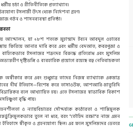
মীয় চর্চা ও রীতিনীতিকে প্রত্যাখ্যান।
রযোগ্য ইসলামী উৎস থেকে নির্দেশনা গ্রহণ।
জ গঠন ও শাসনব্যবস্থা প্রতিষ্ঠা।
স্তবতা
র্মীয় আন্দোলন, যা ১৮শ শতকে মুহাম্মাদ ইবনে আবদুল ওহাবের
স্থায় ফিরিয়ে আনার দাবি করে এবং ধর্মীয় বেদআত, কবরপূজা ও
বাহ্যিকভাবে ইসলামের শত্রুদের বিরুদ্ধে প্রতিরোধ এবং মুসলিম
যন্তরীণ দৃষ্টিভঙ্গি ও ব্যবহারিক প্রয়োগে রয়েছে বহু নেতিবাচকতা
 অস্বীকার করে এবং শুধুমাত্র তাদের নিজস্ব ব্যাখ্যাকে একমাত্র
্ঞানের দীর্ঘ ইতিহাস—বিশেষ করে তাসাওউফ, আশআরি-মাতুরিদি
ভ্রান্তিকর বলে আখ্যায়িত হয়। এতে ইসলামের স্বাভাবিক বিকাশ
িষ্ণুতা বৃদ্ধি পায়।
হনশীলতা ও ন্যায়বিচারের সৌন্দর্যকে কঠোরতা ও শাস্তিমূলক
ন্তর্ভুক্তিমূলকভাবে তুলে না ধরে, বরং "তৌহিদ রক্ষা"র নামে এমন
 ইতিহাসে স্বীকৃত ও গ্রহনযোগ্য ছিল। এর ফলে মুসলিমদের ভেতরে
G