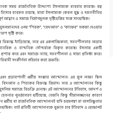
ে অনেক সময় রাজনৈতিক উদ্দেশ্যে ইসলামকে ব্যবহার করেছে। বহু
্তি হিসেবে ব্যবহৃত হয়েছে, যারা ইসলামকে কেবল যুদ্ধ ও দমননীতির
র্ণ আহ্বান ও সমাজ নির্মাণমূলক দৃষ্টিভঙ্গির সঙ্গে সাংঘর্ষিক।
য মুসলমানদের ওপর “শিরক”, “বেদআত” ও “কাফের” তকমা দেওয়ার
বেশ সৃষ্টি করে।
র বিরুদ্ধে দাঁড়িয়েছে, তবে এর একপাক্ষিকতা, সহনশীলতার অভাব
মানবিক ও নান্দনিক সৌন্দর্যকে বিকৃত করেছে। ইসলাম একটি
ে প্রশান্ত করে এবং সমাজে ন্যায়, সহনশীলতা ও সাম্য প্রতিষ্ঠা করে।
ওহাবিবাদী সংকীর্ণতা পরিহার করা জরুরি।
এবং প্রভাবশালী ধর্মীয় সংস্কার আন্দোলন। এর মূল লক্ষ্য ছিল
র, বিদআত ও শিরকের বিরুদ্ধে জিহাদ। তবে এ আন্দোলনের কিছু
ং মুসলিম সমাজে বিভক্তি এনেছে। এই আন্দোলনের ইতিহাস, আদর্শ ও
ি চেতনার পুনর্জাগরণ ঘটিয়েছে, তেমনি কিছু সীমালঙ্ঘনের কারণে
 ধর্মীয় বা রাজনৈতিক আন্দোলনই যদি চরমপন্থা বা অসহিষ্ণুতার
সাংঘর্ষিক। তাই প্রতিটি আন্দোলনকে বুঝতে হবে ইতিহাস ও প্রেক্ষাপট