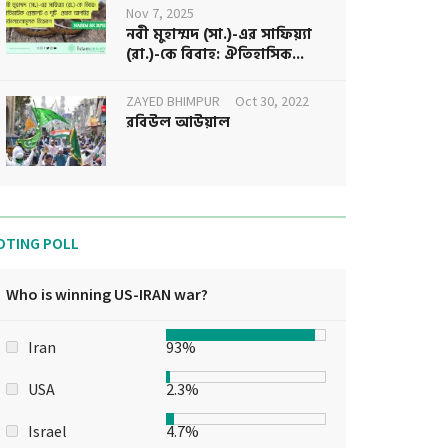
Nov 7, 2025
নবী মুহাম্মদ (সা.)-এর সাফিয়্যা
(রা.)-কে বিবাহ: ঐতিহাসিক...
ZAYED BHIMPUR
Oct 30, 2022
রবিউল আউয়াল
OTING POLL
Who is winning US-IRAN war?
Iran
93%
USA
2.3%
Israel
4.7%