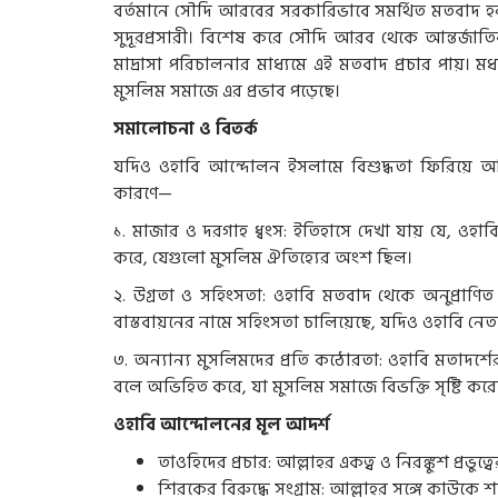
বর্তমানে সৌদি আরবের সরকারিভাবে সমর্থিত মতবাদ হল
সুদূরপ্রসারী। বিশেষ করে সৌদি আরব থেকে আন্তর্জাতিক
মাদ্রাসা পরিচালনার মাধ্যমে এই মতবাদ প্রচার পায়। ম
মুসলিম সমাজে এর প্রভাব পড়েছে।
সমালোচনা ও বিতর্ক
যদিও ওহাবি আন্দোলন ইসলামে বিশুদ্ধতা ফিরিয়ে আ
কারণে—
১. মাজার ও দরগাহ ধ্বংস: ইতিহাসে দেখা যায় যে, ওহাব
করে, যেগুলো মুসলিম ঐতিহ্যের অংশ ছিল।
২. উগ্রতা ও সহিংসতা: ওহাবি মতবাদ থেকে অনুপ্রাণ
বাস্তবায়নের নামে সহিংসতা চালিয়েছে, যদিও ওহাবি নেতা
৩. অন্যান্য মুসলিমদের প্রতি কঠোরতা: ওহাবি মতাদর্শে
বলে অভিহিত করে, যা মুসলিম সমাজে বিভক্তি সৃষ্টি করে
ওহাবি আন্দোলনের মূল আদর্শ
তাওহিদের প্রচার: আল্লাহর একত্ব ও নিরঙ্কুশ প্রভুত্বের প
শিরকের বিরুদ্ধে সংগ্রাম: আল্লাহর সঙ্গে কাউকে 