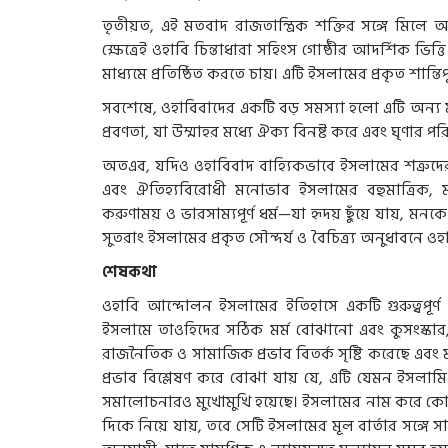
তৃতীয়ত, এই মতবাদ রাজতান্ত্রিক শক্তির সঙ্গে মিল
ক্ষেত্রেই ওহাবি চিন্তাধারা সহিংস গোষ্ঠীর আদর্শিক ভিত
মাধ্যমে প্রতিষ্ঠিত করতে চায়। এটি ইসলামের প্রকৃত শান্তিপূ
সবশেষে, ওহাবিবাদের একটি বড় সমস্যা হলো এটি অন্
প্রবণতা, যা উম্মাহর মধ্যে ঐক্য বিনষ্ট করে এবং ঘৃণার পরি
অতএব, যদিও ওহাবিবাদ বাহ্যিকভাবে ইসলামের শত্রুদে
এবং ঐতিহ্যবিরোধী মনোভাব ইসলামের বহুমাত্রিক, 
করুণাময় ও ভারসাম্যপূর্ণ ধর্ম—যা হৃদয় ছুঁয়ে যায়, মনক
সুতরাং ইসলামের প্রকৃত সৌন্দর্য ও বৈচিত্র্য অনুধাবনে 
শেষকথা
ওহাবি আন্দোলন ইসলামের ইতিহাসে একটি গুরুত্বপূর্ণ 
ইসলামে তাওহিদের সঠিক মর্ম বোঝানো এবং কুসংস্কা
রাজনৈতিক ও সামাজিক প্রভাব বিতর্ক সৃষ্টি করেছে এব
প্রভাব বিশ্লেষণ করে বোঝা যায় যে, এটি যেমন ইসলাম
সমালোচনারও মুখোমুখি হয়েছে। ইসলামের নাম করে কোন
দিকে নিয়ে যায়, তবে সেটি ইসলামের মূল বার্তার সঙ্গে 