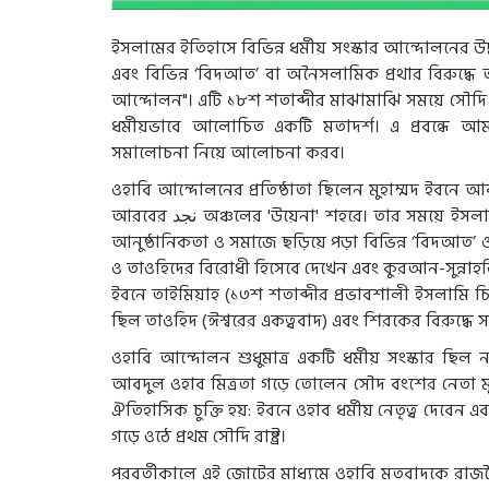
ইসলামের ইতিহাসে বিভিন্ন ধর্মীয় সংস্কার আন্দোলনের উ
এবং বিভিন্ন ‘বিদআত’ বা অনৈসলামিক প্রথার বিরুদ্ধে অ
আন্দোলন"। এটি ১৮শ শতাব্দীর মাঝামাঝি সময়ে সৌ
ধর্মীয়ভাবে আলোচিত একটি মতাদর্শ। এ প্রবন্ধে আমর
সমালোচনা নিয়ে আলোচনা করব।
ওহাবি আন্দোলনের প্রতিষ্ঠাতা ছিলেন মুহাম্মদ ইবনে
আরবের
نجد
অঞ্চলের 'উয়েনা' শহরে। তার সময়ে ইসলাম
আনুষ্ঠানিকতা ও সমাজে ছড়িয়ে পড়া বিভিন্ন ‘বিদআত’
ও তাওহিদের বিরোধী হিসেবে দেখেন এবং কুরআন-সুন্নাহভ
ইবনে তাইমিয়াহ (১৩শ শতাব্দীর প্রভাবশালী ইসলামি চিন্ত
ছিল তাওহিদ (ঈশ্বরের একত্ববাদ) এবং শিরকের বিরুদ্ধে সং
ওহাবি আন্দোলন শুধুমাত্র একটি ধর্মীয় সংস্কার ছিল
আবদুল ওহাব মিত্রতা গড়ে তোলেন সৌদ বংশের নেতা মুহ
ঐতিহাসিক চুক্তি হয়: ইবনে ওহাব ধর্মীয় নেতৃত্ব দেবে
গড়ে ওঠে প্রথম সৌদি রাষ্ট্র।
পরবর্তীকালে এই জোটের মাধ্যমে ওহাবি মতবাদকে রাজনৈতি