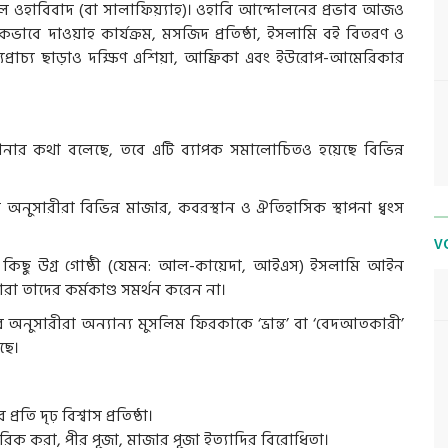
 ওহাবিবাদ (বা সালাফিয়্যাহ)। ওহাবি আন্দোলনের প্রভাব আজও
ভাবে দাওয়াহ কার্যক্রম, মসজিদ প্রতিষ্ঠা, ইসলামি বই বিতরণ ও
ধ্যপ্রাচ্য ছাড়াও দক্ষিণ এশিয়া, আফ্রিকা এবং ইউরোপ-আমেরিকার
নার কথা বলেছে, তবে এটি ব্যাপক সমালোচিতও হয়েছে বিভিন্ন
ি অনুসারীরা বিভিন্ন মাজার, কবরস্থান ও ঐতিহাসিক স্থাপনা ধ্বংস
V
িত কিছু উগ্র গোষ্ঠী (যেমন: আল-কায়েদা, আইএস) ইসলামি আইন
রা তাদের কর্মকাণ্ড সমর্থন করেন না।
র অনুসারীরা অন্যান্য মুসলিম ফিরকাকে ‘ভ্রান্ত’ বা ‘বেদআতকারী’
ছে।
্রতি দৃঢ় বিশ্বাস প্রতিষ্ঠা।
শরিক করা, পীর পূজা, মাজার পূজা ইত্যাদির বিরোধিতা।