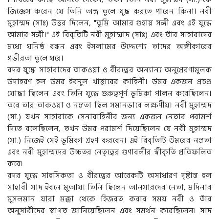
জিজ্ঞেস করেন যে তিনি অস্ত্র তুলে যুদ্ধ করতে পারেন কিনা। নবী
মুহাম্মদ (সাঃ) উত্তর দিলেন, "তুমি আমার গুহায় সঙ্গী এবং এই যুদ্ধে
আমার সঙ্গী।" এই বিবৃতিটি নবী মুহাম্মাদ (সাঃ) এবং তাঁর সাহাবাদের
মধ্যে ঘনিষ্ঠ বন্ধন এবং ইসলামের উদ্দেশ্যে তাদের অঙ্গীকারের
গভীরতা তুলে ধরে।
বদর যুদ্ধে সাহাবাদের তাকওয়া ও বীরত্বের অন্যান্য অনুপ্রেরণামূলক
উদাহরণ হল উমর ইবনুল খাত্তাবের কাহিনী। উমর একজন প্রচণ্ড
যোদ্ধা ছিলেন এবং তিনি যুদ্ধে গুরুত্বপূর্ণ ভূমিকা পালন করেছিলেন।
তবে তার তাকওয়া ও নম্রতা ছিল সমানভাবে লক্ষণীয়। নবী মুহাম্মদ
(সা.) যখন সাহাবাকে সেনাবাহিনীর জন্য একজন নেতার পরামর্শ
দিতে বলেছিলেন, তখন উমর পরামর্শ দিয়েছিলেন যে নবী মুহাম্মদ
(সা.) নিজেই সেই ভূমিকা গ্রহণ করবেন। এই বিবৃতিটি উমরের নম্রতা
এবং নবী মুহাম্মদের উচ্চতর নেতৃত্বের গুণাবলীর স্বীকৃতি প্রতিফলিত
করে।
বদর যুদ্ধে সাহসিকতা ও বীরত্বের আরেকটি অসাধারণ দৃষ্টান্ত হল
সাহাবী সাদ ইবনে মুআয। তিনি ছিলেন আনসারদের নেতা, মদিনার
মুসলমান যারা মক্কা থেকে হিজরত করার সময় নবী ও তাঁর
অনুসারীদের স্বাগত জানিয়েছিলেন এবং সমর্থন করেছিলেন। সাদ