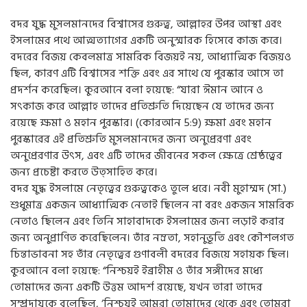
বদর যুদ্ধ মুসলমানদের বিশ্বাসের গুরুত্ব, আল্লাহর উপর আস্থা এবং
ইসলামের পথে আত্মত্যাগের একটি অনুস্মারক হিসেবে কাজ করে।
বদরের বিজয় কেবলমাত্র সামরিক বিজয়ই নয়, আধ্যাত্মিক বিজয়ও
ছিল, কারণ এটি বিশ্বাসের শক্তি এবং এর সাথে যে পুরস্কার আসে তা
প্রদর্শন করেছিল। কুরআনে বলা হয়েছে: “যারা ঈমান আনে ও
সৎকাজ করে আল্লাহ তাদের প্রতিশ্রুতি দিয়েছেন যে তাদের জন্য
রয়েছে ক্ষমা ও মহান পুরস্কার। (কোরআন 5:9) ক্ষমা এবং মহান
পুরস্কারের এই প্রতিশ্রুতি মুসলমানদের জন্য অনুপ্রেরণা এবং
অনুপ্রেরণার উৎস, এবং এটি তাদের জীবনের সকল ক্ষেত্রে শ্রেষ্ঠত্বের
জন্য প্রচেষ্টা করতে উত্সাহিত করে।
বদর যুদ্ধ ইসলামে নেতৃত্বের গুরুত্বকেও তুলে ধরে। নবী মুহাম্মদ (সা.)
শুধুমাত্র একজন আধ্যাত্মিক নেতাই ছিলেন না বরং একজন সামরিক
নেতাও ছিলেন এবং তিনি সাহাবাদকে ইসলামের জন্য লড়াই করার
জন্য অনুপ্রাণিত করেছিলেন। তাঁর নম্রতা, সহানুভূতি এবং কৌশলগত
চিন্তাভাবনা সহ তাঁর নেতৃত্বের গুণাবলী বদরের বিজয়ে সহায়ক ছিল।
কুরআনে বলা হয়েছে: “নিশ্চয়ই ইব্রাহীম ও তাঁর সঙ্গীদের মধ্যে
তোমাদের জন্য একটি উত্তম আদর্শ রয়েছে, যখন তারা তাদের
সম্প্রদায়কে বলেছিল, ‘নিশ্চয়ই আমরা তোমাদের থেকে এবং তোমরা