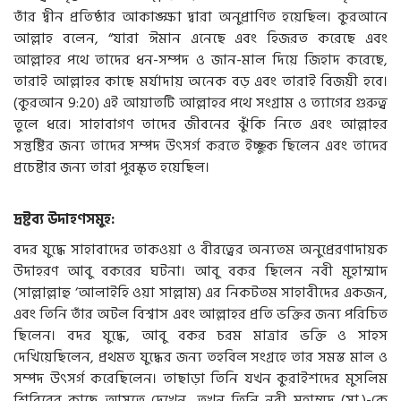
তাঁর দ্বীন প্রতিষ্ঠার আকাঙ্ক্ষা দ্বারা অনুপ্রাণিত হয়েছিল। কুরআনে
আল্লাহ বলেন, “যারা ঈমান এনেছে এবং হিজরত করেছে এবং
আল্লাহর পথে তাদের ধন-সম্পদ ও জান-মাল দিয়ে জিহাদ করেছে,
তারাই আল্লাহর কাছে মর্যাদায় অনেক বড় এবং তারাই বিজয়ী হবে।
(কুরআন 9:20) এই আয়াতটি আল্লাহর পথে সংগ্রাম ও ত্যাগের গুরুত্ব
তুলে ধরে। সাহাবাগণ তাদের জীবনের ঝুঁকি নিতে এবং আল্লাহর
সন্তুষ্টির জন্য তাদের সম্পদ উৎসর্গ করতে ইচ্ছুক ছিলেন এবং তাদের
প্রচেষ্টার জন্য তারা পুরস্কৃত হয়েছিল।
দ্রষ্টব্য উদাহণসমুহ:
বদর যুদ্ধে সাহাবাদের তাকওয়া ও বীরত্বের অন্যতম অনুপ্রেরণাদায়ক
উদাহরণ আবু বকরের ঘটনা। আবু বকর ছিলেন নবী মুহাম্মাদ
(সাল্লাল্লাহু ‘আলাইহি ওয়া সাল্লাম) এর নিকটতম সাহাবীদের একজন,
এবং তিনি তাঁর অটল বিশ্বাস এবং আল্লাহর প্রতি ভক্তির জন্য পরিচিত
ছিলেন। বদর যুদ্ধে, আবু বকর চরম মাত্রার ভক্তি ও সাহস
দেখিয়েছিলেন, প্রথমত যুদ্ধের জন্য তহবিল সংগ্রহে তার সমস্ত মাল ও
সম্পদ উৎসর্গ করেছিলেন। তাছাড়া তিনি যখন কুরাইশদের মুসলিম
শিবিরের কাছে আসতে দেখেন, তখন তিনি নবী মুহাম্মদ (সা.)-কে