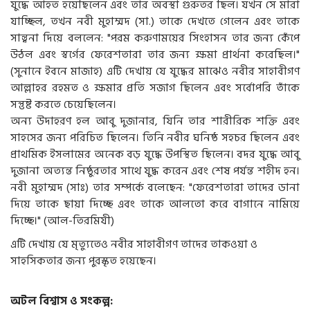
যুদ্ধে আহত হয়েছিলেন এবং তার অবস্থা গুরুতর ছিল। যখন সে মারা
যাচ্ছিল, তখন নবী মুহাম্মদ (সা.) তাকে দেখতে গেলেন এবং তাকে
সান্ত্বনা দিয়ে বললেন: "পরম করুণাময়ের সিংহাসন তার জন্য কেঁপে
উঠল এবং স্বর্গের ফেরেশতারা তার জন্য ক্ষমা প্রার্থনা করেছিল।"
(সুনানে ইবনে মাজাহ) এটি দেখায় যে যুদ্ধের মাঝেও নবীর সাহাবীগণ
আল্লাহর রহমত ও ক্ষমার প্রতি সজাগ ছিলেন এবং সর্বোপরি তাঁকে
সন্তুষ্ট করতে চেয়েছিলেন।
অন্য উদাহরণ হল আবু দুজানার, যিনি তার শারীরিক শক্তি এবং
সাহসের জন্য পরিচিত ছিলেন। তিনি নবীর ঘনিষ্ঠ সহচর ছিলেন এবং
প্রাথমিক ইসলামের অনেক বড় যুদ্ধে উপস্থিত ছিলেন। বদর যুদ্ধে আবু
দুজানা অত্যন্ত নিষ্ঠুরতার সাথে যুদ্ধ করেন এবং শেষ পর্যন্ত শহীদ হন।
নবী মুহাম্মদ (সাঃ) তার সম্পর্কে বলেছেন: "ফেরেশতারা তাদের ডানা
দিয়ে তাকে ছায়া দিচ্ছে এবং তাকে আলতো করে বাগানে নামিয়ে
দিচ্ছে।" (আল-তিরমিযী)
এটি দেখায় যে মৃত্যুতেও নবীর সাহাবীগণ তাদের তাকওয়া ও
সাহসিকতার জন্য পুরস্কৃত হয়েছেন।
অটল বিশ্বাস ও সংকল্প: