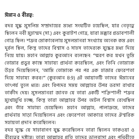
ঈমান ও বীরত্ব:
বদর যুদ্ধ মুসলিম সম্প্রদায়ের মধ্যে সংঘটিত হয়েছিল, যার নেতৃত্বে
ছিলেন নবী মুহাম্মদ (সা.) এবং কুরাইশ গোত্র, যারা মক্কার প্রভাবশালী
গোত্র ছিল। শত্রুর মোকাবেলায় মুসলমানরা সংখ্যায় অনেক কম এবং
দুর্বল ছিল, কিন্তু তাদের বিশ্বাস ও সাহস তাদেরকে যুদ্ধের মধ্য দিয়ে
নিয়ে যায়। মহান আল্লাহ কুরআনে বলেছেন: “স্মরণ কর যখন তুমি
তোমার প্রভুর কাছে সাহায্য প্রার্থনা করেছিলে, এবং তিনি তোমাকে
উত্তর দিয়েছিলেন, 'আমি তোমাকে পর পর এক হাজার ফেরেশতা
দিয়ে সাহায্য করব।'” (কুরআন 8:9) এই আয়াতটি তাদের ঈমানের
তাৎপর্য তুলে ধরে। এবং বিপদের সময় আল্লাহর উপর ভরসা রাখার
তাকীদ দেয়। মুসলমানরা জানত যে তারা একটি শক্তিশালী শত্রুর
মুখোমুখি হচ্ছে, কিন্তু তারা আল্লাহর উপর অটল বিশ্বাস রেখেছিল
এবং তাঁর সাহায্য চেয়েছিল। মহান আল্লাহ, পালাক্রমে, তাদের
প্রার্থনায় সাড়া দিয়েছিলেন এবং ফেরেশতা আকারে তাদের ঐশ্বরিক
সহায়তা প্রদান করেছিলেন।
বদর যুদ্ধে যে সাহাবাগণ যুদ্ধ করেছিলেন তারা ছিলেন তাকওয়া ও
বীরত্বের দৃষ্টান্ত। তারা আল্লাহর প্রতি তাদের ভালবাসা এবং পৃথিবীতে