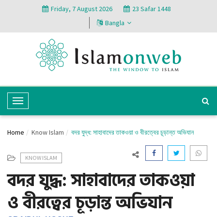
Friday, 7 August 2026
23 Safar 1448
Bangla
T
o
g
Home
Know Islam
বদর যুদ্ধ: সাহাবাদের তাকওয়া ও বীরত্বের চূড়ান্ত অভিযান
g
l
KNOW ISLAM
e
বদর যুদ্ধ: সাহাবাদের তাকওয়া
N
a
ও বীরত্বের চূড়ান্ত অভিযান
v
i