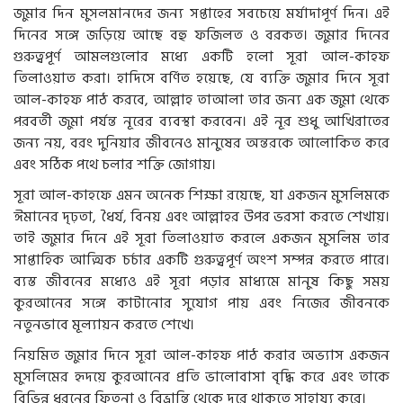
জুমার দিন মুসলমানদের জন্য সপ্তাহের সবচেয়ে মর্যাদাপূর্ণ দিন। এই
দিনের সঙ্গে জড়িয়ে আছে বহু ফজিলত ও বরকত। জুমার দিনের
গুরুত্বপূর্ণ আমলগুলোর মধ্যে একটি হলো সূরা আল-কাহফ
তিলাওয়াত করা। হাদিসে বর্ণিত হয়েছে, যে ব্যক্তি জুমার দিনে সূরা
আল-কাহফ পাঠ করবে, আল্লাহ তাআলা তার জন্য এক জুমা থেকে
পরবর্তী জুমা পর্যন্ত নূরের ব্যবস্থা করবেন। এই নূর শুধু আখিরাতের
জন্য নয়, বরং দুনিয়ার জীবনেও মানুষের অন্তরকে আলোকিত করে
এবং সঠিক পথে চলার শক্তি জোগায়।
সূরা আল-কাহফে এমন অনেক শিক্ষা রয়েছে, যা একজন মুসলিমকে
ঈমানের দৃঢ়তা, ধৈর্য, বিনয় এবং আল্লাহর উপর ভরসা করতে শেখায়।
তাই জুমার দিনে এই সূরা তিলাওয়াত করলে একজন মুসলিম তার
সাপ্তাহিক আত্মিক চর্চার একটি গুরুত্বপূর্ণ অংশ সম্পন্ন করতে পারে।
ব্যস্ত জীবনের মধ্যেও এই সূরা পড়ার মাধ্যমে মানুষ কিছু সময়
কুরআনের সঙ্গে কাটানোর সুযোগ পায় এবং নিজের জীবনকে
নতুনভাবে মূল্যায়ন করতে শেখে।
নিয়মিত জুমার দিনে সূরা আল-কাহফ পাঠ করার অভ্যাস একজন
মুসলিমের হৃদয়ে কুরআনের প্রতি ভালোবাসা বৃদ্ধি করে এবং তাকে
বিভিন্ন ধরনের ফিতনা ও বিভ্রান্তি থেকে দূরে থাকতে সাহায্য করে।