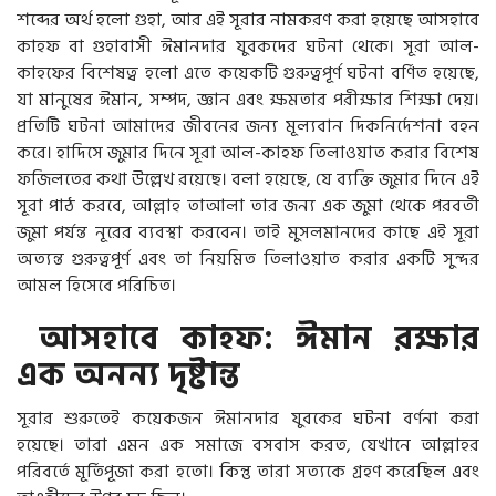
শব্দের অর্থ হলো গুহা, আর এই সূরার নামকরণ করা হয়েছে আসহাবে
কাহফ বা গুহাবাসী ঈমানদার যুবকদের ঘটনা থেকে। সূরা আল-
কাহফের বিশেষত্ব হলো এতে কয়েকটি গুরুত্বপূর্ণ ঘটনা বর্ণিত হয়েছে,
যা মানুষের ঈমান, সম্পদ, জ্ঞান এবং ক্ষমতার পরীক্ষার শিক্ষা দেয়।
প্রতিটি ঘটনা আমাদের জীবনের জন্য মূল্যবান দিকনির্দেশনা বহন
করে। হাদিসে জুমার দিনে সূরা আল-কাহফ তিলাওয়াত করার বিশেষ
ফজিলতের কথা উল্লেখ রয়েছে। বলা হয়েছে, যে ব্যক্তি জুমার দিনে এই
সূরা পাঠ করবে, আল্লাহ তাআলা তার জন্য এক জুমা থেকে পরবর্তী
জুমা পর্যন্ত নূরের ব্যবস্থা করবেন। তাই মুসলমানদের কাছে এই সূরা
অত্যন্ত গুরুত্বপূর্ণ এবং তা নিয়মিত তিলাওয়াত করার একটি সুন্দর
আমল হিসেবে পরিচিত।
আসহাবে কাহফ: ঈমান রক্ষার
এক অনন্য দৃষ্টান্ত
সূরার শুরুতেই কয়েকজন ঈমানদার যুবকের ঘটনা বর্ণনা করা
হয়েছে। তারা এমন এক সমাজে বসবাস করত, যেখানে আল্লাহর
পরিবর্তে মূর্তিপূজা করা হতো। কিন্তু তারা সত্যকে গ্রহণ করেছিল এবং