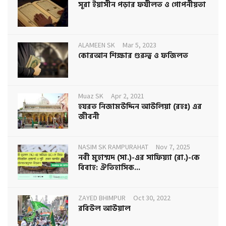
সূরা ইয়াসীন পড়ার ফযীলত ও গোপনীয়তা
ALAMEEN SK
Mar 5, 2023
কোরআন শিক্ষার গুরুত্ব ও ফজিলত
Muaz SK
Apr 2, 2021
হযরত নিজামউদ্দিন আউলিয়া (রহঃ) এর
জীবনী
NASIM SK RAMPURAHAT
Nov 7, 2025
নবী মুহাম্মদ (সা.)-এর সাফিয়্যা (রা.)-কে
বিবাহ: ঐতিহাসিক...
ZAYED BHIMPUR
Oct 30, 2022
রবিউল আউয়াল