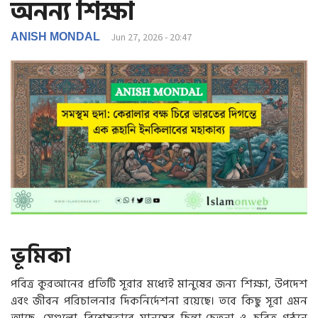
অনন্য শিক্ষা
g
a
t
ANISH MONDAL
Jun 27, 2026 - 20:47
i
o
n
ভূমিকা
পবিত্র কুরআনের প্রতিটি সূরার মধ্যেই মানুষের জন্য শিক্ষা, উপদেশ
এবং জীবন পরিচালনার দিকনির্দেশনা রয়েছে। তবে কিছু সূরা এমন
আছে, যেগুলো বিশেষভাবে মানুষের চিন্তা-চেতনা ও চরিত্র গঠনে