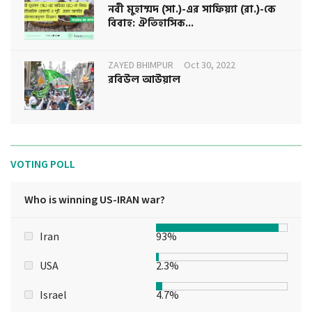
নবী মুহাম্মদ (সা.)-এর সাফিয়্যা (রা.)-কে
বিবাহ: ঐতিহাসিক...
ZAYED BHIMPUR
Oct 30, 2022
রবিউল আউয়াল
VOTING POLL
Who is winning US-IRAN war?
Iran
93%
USA
2.3%
Israel
4.7%