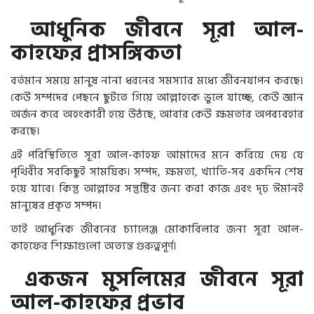
আধুনিক জীবনে সূরা আল-
কাহফের প্রাসঙ্গিকতা
বর্তমান সময়ে মানুষ নানা ধরনের সমস্যার মধ্যে জীবনযাপন করছে।
কেউ সম্পদের পেছনে ছুটতে গিয়ে আল্লাহকে ভুলে যাচ্ছে, কেউ জ্ঞান
অর্জন করে অহংকারী হয়ে উঠছে, আবার কেউ ক্ষমতার অপব্যবহার
করছে।
এই পরিস্থিতিতে সূরা আল-কাহফ আমাদের মনে করিয়ে দেয় যে
পৃথিবীর সবকিছুই সাময়িক। সম্পদ, ক্ষমতা, খ্যাতি-সব একদিন শেষ
হয়ে যাবে। কিন্তু আল্লাহর সন্তুষ্টির জন্য করা কাজ এবং দৃঢ় ঈমানই
মানুষের প্রকৃত সম্পদ।
তাই আধুনিক জীবনের চ্যালেঞ্জ মোকাবিলার জন্য সূরা আল-
কাহফের শিক্ষাগুলো অত্যন্ত গুরুত্বপূর্ণ।
একজন মুসলিমের জীবনে সূরা
আল-কাহফের প্রভাব