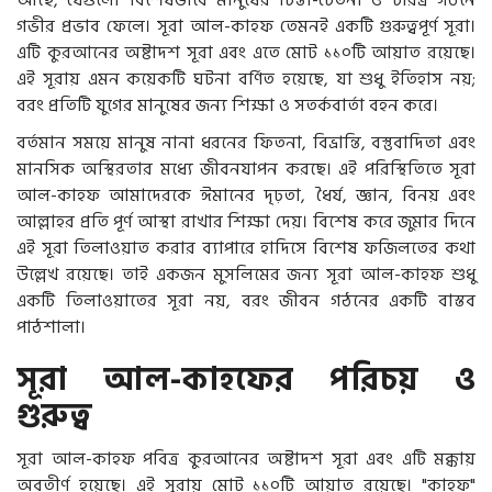
গভীর প্রভাব ফেলে। সূরা আল-কাহফ তেমনই একটি গুরুত্বপূর্ণ সূরা।
এটি কুরআনের অষ্টাদশ সূরা এবং এতে মোট ১১০টি আয়াত রয়েছে।
এই সূরায় এমন কয়েকটি ঘটনা বর্ণিত হয়েছে, যা শুধু ইতিহাস নয়;
বরং প্রতিটি যুগের মানুষের জন্য শিক্ষা ও সতর্কবার্তা বহন করে।
বর্তমান সময়ে মানুষ নানা ধরনের ফিতনা, বিভ্রান্তি, বস্তুবাদিতা এবং
মানসিক অস্থিরতার মধ্যে জীবনযাপন করছে। এই পরিস্থিতিতে সূরা
আল-কাহফ আমাদেরকে ঈমানের দৃঢ়তা, ধৈর্য, জ্ঞান, বিনয় এবং
আল্লাহর প্রতি পূর্ণ আস্থা রাখার শিক্ষা দেয়। বিশেষ করে জুমার দিনে
এই সূরা তিলাওয়াত করার ব্যাপারে হাদিসে বিশেষ ফজিলতের কথা
উল্লেখ রয়েছে। তাই একজন মুসলিমের জন্য সূরা আল-কাহফ শুধু
একটি তিলাওয়াতের সূরা নয়, বরং জীবন গঠনের একটি বাস্তব
পাঠশালা।
সূরা আল-কাহফের পরিচয় ও
গুরুত্ব
সূরা আল-কাহফ পবিত্র কুরআনের অষ্টাদশ সূরা এবং এটি মক্কায়
অবতীর্ণ হয়েছে। এই সূরায় মোট ১১০টি আয়াত রয়েছে। "কাহফ"