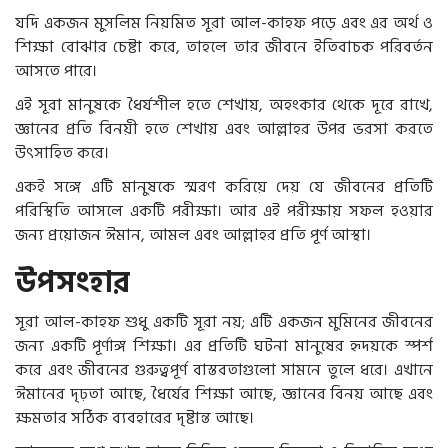
যদি একজন মুসলিম নিয়মিত সূরা আল-কাহফ পড়ে এবং এর অর্থ ও
শিক্ষা বোঝার চেষ্টা করে, তাহলে তার জীবনে ইতিবাচক পরিবর্তন
আসতে পারে।
এই সূরা মানুষকে ধৈর্যশীল হতে শেখায়, অহংকার থেকে দূরে রাখে,
জ্ঞানের প্রতি বিনয়ী হতে শেখায় এবং আল্লাহর উপর ভরসা করতে
উৎসাহিত করে।
একই সঙ্গে এটি মানুষকে স্মরণ করিয়ে দেয় যে জীবনের প্রতিটি
পরিস্থিতি আসলে একটি পরীক্ষা। আর এই পরীক্ষায় সফল হওয়ার
জন্য প্রয়োজন ঈমান, আমল এবং আল্লাহর প্রতি পূর্ণ আস্থা।
উপসংহার
সূরা আল-কাহফ শুধু একটি সূরা নয়; এটি একজন মুমিনের জীবনের
জন্য একটি পূর্ণাঙ্গ শিক্ষা। এর প্রতিটি ঘটনা মানুষের হৃদয়কে স্পর্শ
করে এবং জীবনের গুরুত্বপূর্ণ বাস্তবতাগুলো সামনে তুলে ধরে। এখানে
ঈমানের দৃঢ়তা আছে, ধৈর্যের শিক্ষা আছে, জ্ঞানের বিনয় আছে এবং
ক্ষমতার সঠিক ব্যবহারের দৃষ্টান্ত আছে।