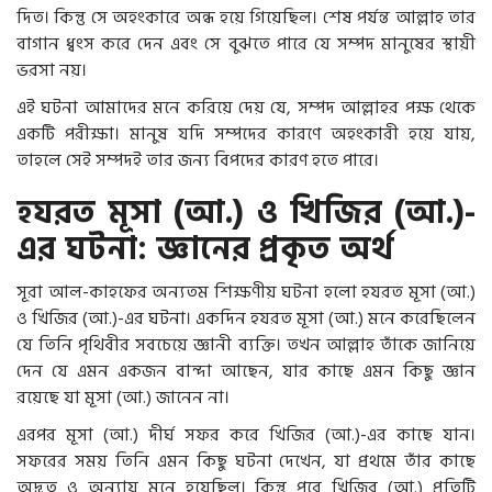
দিত। কিন্তু সে অহংকারে অন্ধ হয়ে গিয়েছিল। শেষ পর্যন্ত আল্লাহ তার
বাগান ধ্বংস করে দেন এবং সে বুঝতে পারে যে সম্পদ মানুষের স্থায়ী
ভরসা নয়।
এই ঘটনা আমাদের মনে করিয়ে দেয় যে, সম্পদ আল্লাহর পক্ষ থেকে
একটি পরীক্ষা। মানুষ যদি সম্পদের কারণে অহংকারী হয়ে যায়,
তাহলে সেই সম্পদই তার জন্য বিপদের কারণ হতে পারে।
হযরত মূসা (আ.) ও খিজির (আ.)-
এর ঘটনা: জ্ঞানের প্রকৃত অর্থ
সূরা আল-কাহফের অন্যতম শিক্ষণীয় ঘটনা হলো হযরত মূসা (আ.)
ও খিজির (আ.)-এর ঘটনা। একদিন হযরত মূসা (আ.) মনে করেছিলেন
যে তিনি পৃথিবীর সবচেয়ে জ্ঞানী ব্যক্তি। তখন আল্লাহ তাঁকে জানিয়ে
দেন যে এমন একজন বান্দা আছেন, যার কাছে এমন কিছু জ্ঞান
রয়েছে যা মূসা (আ.) জানেন না।
এরপর মূসা (আ.) দীর্ঘ সফর করে খিজির (আ.)-এর কাছে যান।
সফরের সময় তিনি এমন কিছু ঘটনা দেখেন, যা প্রথমে তাঁর কাছে
অদ্ভুত ও অন্যায় মনে হয়েছিল। কিন্তু পরে খিজির (আ.) প্রতিটি