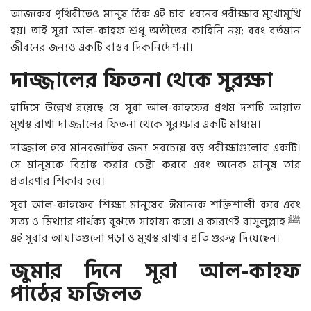
আজকের পৃথিবীতেও মানুষ ঠিক এই চার ধরনের পরীক্ষার মুখোমুখি
হয়। তাই সূরা আল-কাহফ শুধু অতীতের কাহিনি নয়; বরং বর্তমান
জীবনের জন্যও একটি বাস্তব দিকনির্দেশনা।
দাজ্জালের ফিতনা থেকে সুরক্ষা
হাদিসে উল্লেখ রয়েছে যে সূরা আল-কাহফের প্রথম দশটি আয়াত
মুখস্থ রাখা দাজ্জালের ফিতনা থেকে সুরক্ষার একটি মাধ্যম।
দাজ্জাল হবে মানবজাতির জন্য সবচেয়ে বড় পরীক্ষাগুলোর একটি।
সে মানুষকে বিভ্রান্ত করার চেষ্টা করবে এবং অনেক মানুষ তার
প্রতারণার শিকার হবে।
সূরা আল-কাহফের শিক্ষা মানুষের ঈমানকে শক্তিশালী করে এবং
সত্য ও মিথ্যার পার্থক্য বুঝতে সাহায্য করে। এ কারণেই রাসূলুল্লাহ
ﷺ
এই সূরার আয়াতগুলো পড়া ও মুখস্থ রাখার প্রতি গুরুত্ব দিয়েছেন।
জুমার দিনে সূরা আল-কাহফ
পাঠের ফজিলত