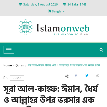
Saturday, 8 August 2026
24 Safar 1448
Bangla
T
o
g
Home
Quran
সূরা আল-কাহফ: ঈমান, ধৈর্য ও আল্লাহর উপর ভরসার এক অনন্য শিক্ষা
g
l
QURAN
e
সূরা আল-কাহফ: ঈমান, ধৈর্য
N
a
ও আল্লাহর উপর ভরসার এক
v
i