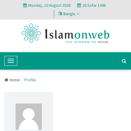
Monday, 10 August 2026
26 Safar 1448
Bangla
T
o
g
Home
Profile
g
l
e
N
a
v
i