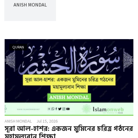
g
ANISH MONDAL
a
t
i
o
n
QURAN
ANISH MONDAL
Jul 15, 2026
সূরা আল-হাশর: একজন মুমিনের চরিত্র গঠনের
মহামূল্যবান শিক্ষা