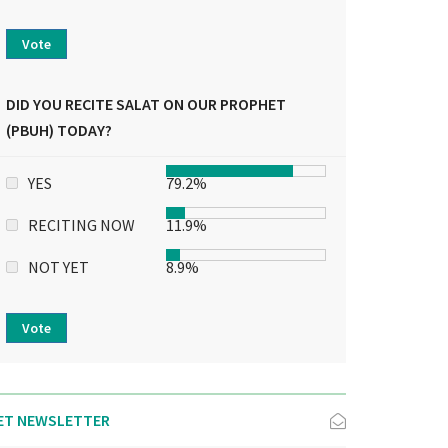
Vote
DID YOU RECITE SALAT ON OUR PROPHET
(PBUH) TODAY?
YES
79.2%
RECITING NOW
11.9%
NOT YET
8.9%
Vote
ET NEWSLETTER