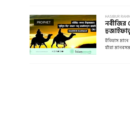
HASIBUR RAH
নবীজির গ
PROPHET
হুজাইফাত
ইতিহাস মানে
যাঁরা মানবসমা