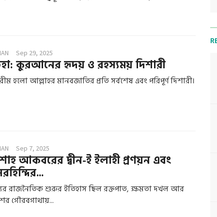
R
MAN
Sep 29, 2025
িহা: কুরআনের হৃদয় ও রহস্যময় দিশারী
ম হলো আল্লাহর মানবজাতির প্রতি সর্বশেষ এবং পরিপূর্ণ দিশারী।
MAN
Sep 7, 2025
শাহ আকবরের দ্বীন-ই ইলাহী প্রণয়ন এবং
হিন্দির...
জ্যের রাজনৈতিক শুরুর ইতিহাস ছিল রক্তপাত, ক্ষমতা দখল আর
ের গৌরবগাথায়...