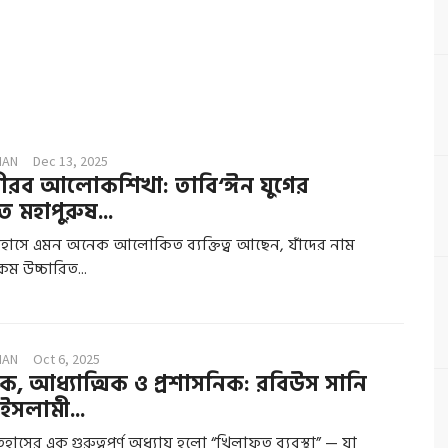
MAN
Dec 13, 2025
নীরব আলোকশিখা: তাবি‘ঈন যুগের
 মহাপুরুষ...
হাসে এমন অনেক আলোকিত ব্যক্তিত্ব আছেন, যাঁদের নাম
কম উচ্চারিত...
MAN
Oct 6, 2025
, আধ্যাত্মিক ও প্রশাসনিক: রবিউস সানি
ইসলামী...
সের এক গুরুত্বপূর্ণ অধ্যায় হলো “খিলাফত ব্যবস্থা” — যা