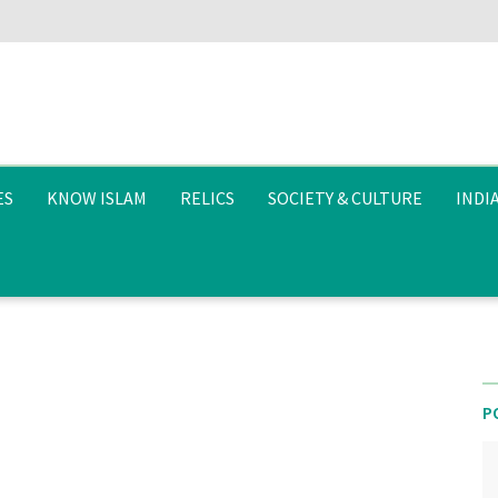
ES
KNOW ISLAM
RELICS
SOCIETY & CULTURE
INDI
P