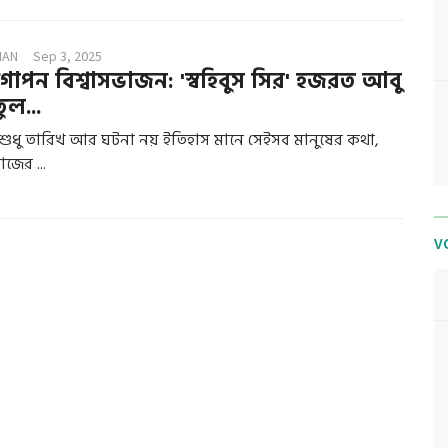
MAN
Sep 3, 2025
োপন বিশ্বাসভাজন: 'স্বহিবুস সির' হজরত আবু
ুল...
 শুধু তারিখ আর ঘটনা নয় ইতিহাস মানে সেইসব মানুষের কথা,
জের ...
V