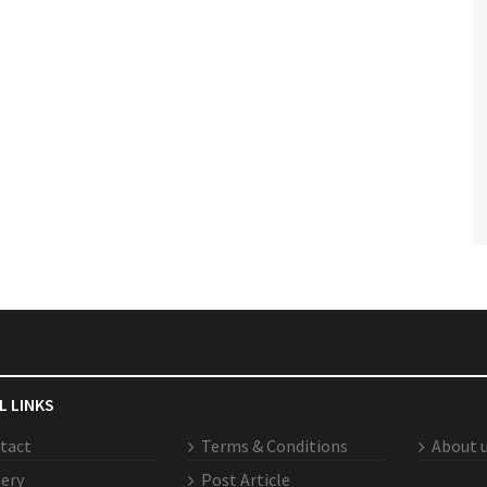
L LINKS
tact
Terms & Conditions
About 
lery
Post Article