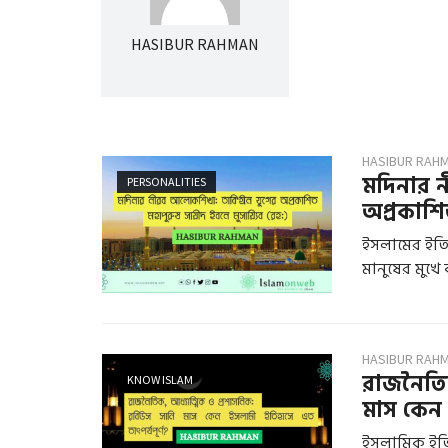
HASIBUR RAHMAN
HASIBUR RAH
মদিনার 
PERSONALITIES
অপ্রকাশিত
ইসলামের ইতি
মানুষের মুখে 
HASIBUR RAH
রাজনৈতিক
KNOW ISLAM
মাস কেন 
ইসলামিক ইতিহা