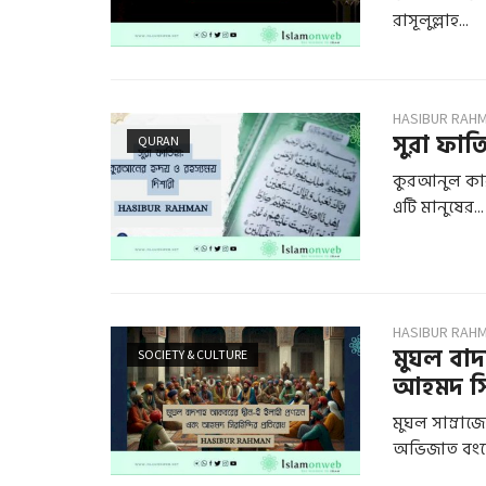
রাসূলুল্লাহ...
HASIBUR RAH
সুরা ফাত
QURAN
কুরআনুল কারী
এটি মানুষের...
HASIBUR RAH
মুঘল বাদ
SOCIETY & CULTURE
আহমদ সির
মুঘল সাম্রা
অভিজাত বংশ