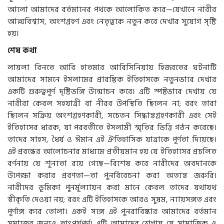
আলো আমাদের বর্তমানের পথকে আলোকিত করে—যেখানে নারীর
আত্মবিশ্বাস, অংশগ্রহণ এবং নেতৃত্বকে নতুন করে দেখার সুযোগ সৃষ্টি
হয়।
শেষ কথা
লায়লা বিনতে আবি হাতমার আবিসিনিয়ায় হিজরতের ঘটনাটি
আমাদের সামনে ইসলামের প্রারম্ভিক ইতিহাসকে নতুনভাবে দেখার
একটি গুরুত্বপূর্ণ দৃষ্টিভঙ্গি উন্মোচন করে। এটি স্পষ্টভাবে দেখায় যে
নারীরা কেবল সহযাত্রী বা নীরব উপস্থিতি ছিলেন না; বরং তারা
ছিলেন সক্রিয় অংশগ্রহণকারী, সচেতন সিদ্ধান্তগ্রহণকারী এবং সেই
ইতিহাসের ধারক, যা পরবর্তীতে ইসলামী স্মৃতির ভিত্তি গঠন করেছে।
তাদের সাহস, ধৈর্য ও ঈমান এই ঐতিহাসিক যাত্রাকে পূর্ণতা দিয়েছে।
এই প্রবন্ধের আলোচনার মাধ্যমে প্রতীয়মান হয় যে ইতিহাসের প্রচলিত
বর্ণনায় যে শূন্যতা রয়ে গেছে—বিশেষ করে নারীদের অবদানকে
উপেক্ষা করার প্রবণতা—তা পুনর্বিবেচনা করা অত্যন্ত জরুরি।
নারীদের ভূমিকা পুনর্মূল্যায়ন করা মানে কেবল তাদের যথাযথ
স্বীকৃতি দেওয়া নয়; বরং এটি ইতিহাসকে আরও সুষম, ন্যায়সঙ্গত এবং
পূর্ণাঙ্গ করে তোলা। একই সঙ্গে এই পুনরাবিষ্কার আমাদের বর্তমান
সমাজের জন্যও তাৎপর্যপূর্ণ। এটি আমাদের শেখায় যে সামাজিক ও