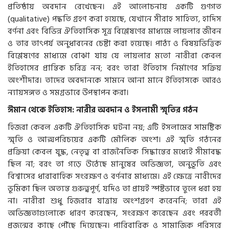
প্রতিষ্ঠায় অবদান রেখেছেন। এই আলোচনায় একটি গুণগত
(qualitative) পদ্ধতি গ্রহণ করা হয়েছে, যেখানে সীরাহ সাহিত্য, হাদিস
বর্ণনা এবং বিভিন্ন ঐতিহাসিক সূত্র বিশ্লেষণের মাধ্যমে লায়লার জীবন
ও তার তাৎপর্য অনুধাবনের চেষ্টা করা হয়েছে। পাঠ্য ও বিষয়ভিত্তিক
বিশ্লেষণের মাধ্যমে বোঝা যায় যে লায়লার মতো নারীরা কেবল
ইতিহাসের প্রান্তিক চরিত্র নন; বরং তারা ইতিহাস নির্মাণের সক্রিয়
অংশীদার। তাদের অবদানকে সামনে আনা মানে ইতিহাসকে আরও
ন্যায়সঙ্গত ও সমগ্রভাবে উপস্থাপন করা।
ঈমান থেকে ইতিহাস: নারীর অবদান ও ইসলামী স্মৃতির গঠন
হিজরা কেবল একটি ঐতিহাসিক ঘটনা নয়; এটি ইসলামের সামষ্টিক
স্মৃতি ও আত্মপরিচয়ের একটি মৌলিক অংশ। এই স্মৃতি গঠনের
প্রক্রিয়া কেবল যুদ্ধ, নেতৃত্ব বা রাজনৈতিক সিদ্ধান্তের মধ্যেই সীমাবদ্ধ
ছিল না; বরং তা গড়ে উঠেছে মানুষের অভিজ্ঞতা, অনুভূতি এবং
বিশ্বাসের ধারাবাহিক সংরক্ষণ ও বর্ণনার মাধ্যমে। এই ক্ষেত্রে নারীদের
ভূমিকা ছিল অত্যন্ত গুরুত্বপূর্ণ, যদিও তা প্রায়ই স্পষ্টভাবে তুলে ধরা হয়
না। নারীরা শুধু হিজরার যাত্রায় অংশগ্রহণ করেননি; তারা এই
অভিজ্ঞতাগুলোকে ধারণ করেছেন, সংরক্ষণ করেছেন এবং পরবর্তী
প্রজন্মের কাছে পৌঁছে দিয়েছেন। পারিবারিক ও সামাজিক পরিসরে