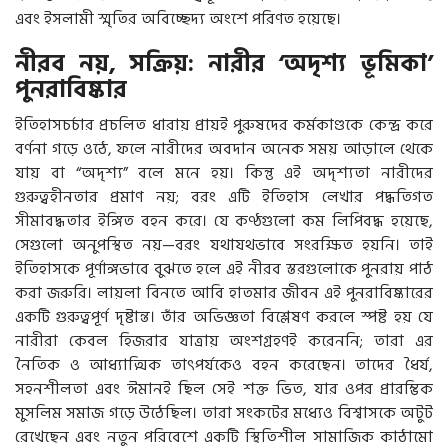
এবং ইসলামী স্মৃতির অবিচ্ছেদ্য অংশে পরিণত হয়েছে।
নীরব নয়, সক্রিয়: নারীর ‘অদৃশ্য ভূমিকা’
পুনরাবিষ্কার
ইতিহাসচর্চার প্রচলিত ধারায় প্রায়ই পুরুষদের কর্মকাণ্ডকে কেন্দ্র করে
বর্ণনা গড়ে ওঠে, ফলে নারীদের অবদান অনেক সময় আড়ালে থেকে
যায় বা “অদৃশ্য” বলে মনে হয়। কিন্তু এই অদৃশ্যতা নারীদের
গুরুত্বহীনতার প্রমাণ নয়; বরং এটি ইতিহাস লেখার পদ্ধতিগত
সীমাবদ্ধতার ইঙ্গিত বহন করে। যে কণ্ঠগুলো কম লিপিবদ্ধ হয়েছে,
সেগুলো অনুপস্থিত নয়—বরং যথাযথভাবে সংরক্ষিত হয়নি। তাই
ইতিহাসকে পূর্ণাঙ্গভাবে বুঝতে হলে এই নীরব স্তরগুলোকে পুনরায় পাঠ
করা জরুরি। লায়লা বিনতে আবি হাতমার জীবন এই পুনরাবিষ্কারের
একটি গুরুত্বপূর্ণ দৃষ্টান্ত। তাঁর অভিজ্ঞতা বিশ্লেষণ করলে স্পষ্ট হয় যে
নারীরা কেবল হিজরার যাত্রায় অংশগ্রহণই করেননি; তারা এর
নৈতিক ও আধ্যাত্মিক তাৎপর্যকেও বহন করেছেন। তাদের ধৈর্য,
সহনশীলতা এবং ঈমানই ছিল সেই শক্ত ভিত, যার ওপর প্রারম্ভিক
মুসলিম সমাজ গড়ে উঠেছিল। তারা সংকটের মধ্যেও বিশ্বাসকে অটুট
রেখেছেন এবং নতুন পরিবেশে একটি স্থিতিশীল সামাজিক কাঠামো