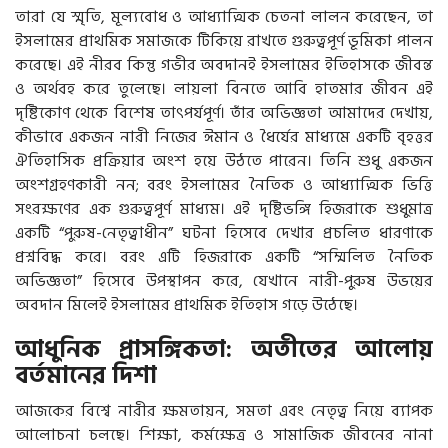
তারা যে স্মৃতি, মূল্যবোধ ও আধ্যাত্মিক চেতনা লালন করেছেন, তা
ইসলামের প্রাথমিক সমাজকে টিকিয়ে রাখতে গুরুত্বপূর্ণ ভূমিকা পালন
করেছে। এই নীরব কিন্তু গভীর অবদানই ইসলামের ইতিহাসকে জীবন্ত
ও অর্থবহ করে তুলেছে। লায়লা বিনতে আবি হাতমার জীবন এই
দৃষ্টিকোণ থেকে বিশেষ তাৎপর্যপূর্ণ। তাঁর অভিজ্ঞতা আমাদের দেখায়,
কীভাবে একজন নারী নিজের ঈমান ও ধৈর্যের মাধ্যমে একটি বৃহত্তর
ঐতিহাসিক প্রক্রিয়ার অংশ হয়ে উঠতে পারেন। তিনি শুধু একজন
অংশগ্রহণকারী নন; বরং ইসলামের নৈতিক ও আধ্যাত্মিক ভিত্তি
সংরক্ষণের এক গুরুত্বপূর্ণ মাধ্যম। এই দৃষ্টিভঙ্গি হিজরাকে শুধুমাত্র
একটি “পুরুষ-নেতৃত্বাধীন” ঘটনা হিসেবে দেখার প্রচলিত ধারণাকে
প্রশ্নবিদ্ধ করে। বরং এটি হিজরাকে একটি “সম্মিলিত নৈতিক
অভিজ্ঞতা” হিসেবে উপস্থাপন করে, যেখানে নারী-পুরুষ উভয়ের
অবদান মিলেই ইসলামের প্রাথমিক ইতিহাস গড়ে উঠেছে।
আধুনিক প্রাসঙ্গিকতা: অতীতের আলোয়
বর্তমানের দিশা
আজকের বিশ্বে নারীর ক্ষমতায়ন, সমতা এবং নেতৃত্ব নিয়ে ব্যাপক
আলোচনা চলছে। শিক্ষা, কর্মক্ষেত্র ও সামাজিক জীবনের নানা