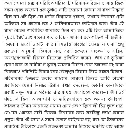
করে তোলে। মক্কার পরিচিত পরিবেশ, পরিবার-পরিজন ও সামাজিক
বন্ধন ছেড়ে অজানা এক ভূখণ্ডে পাড়ি জমানো কোনো সাধারণ সিদ্ধান্ত
ছিল না। এটি ছিল এক গভীর বিশ্বাসের প্রকাশ, যেখানে ঈমানের প্রতি
অটলতা সব ধরনের ভয় ও অনিশ্চয়তাকে অতিক্রম করে। তাঁর এই
যাত্রা কেবল শারীরিক স্থানান্তর ছিল না; বরং এটি ছিল আধ্যাত্মিক
দৃঢ়তা, ধৈর্য এবং সত্যের পথে অবিচল থাকার এক শক্তিশালী প্রতীক।
হিজরার মতো একটি কঠিন সিদ্ধান্ত গ্রহণের ক্ষেত্রে লায়লা শুধু
একজন অনুসারী হিসেবে নয়, বরং একজন সচেতন ও সক্রিয়
অংশগ্রহণকারী হিসেবে নিজেকে প্রতিষ্ঠিত করেন। তাঁর এই ভূমিকা
প্রমাণ করে যে নারীরা শুধুমাত্র অন্যের নির্দেশ মেনে চলতেন না; তারা
নিজেরাও পরিস্থিতি বিচার করে গুরুত্বপূর্ণ সিদ্ধান্ত নিতে সক্ষম ছিলেন।
পরিবারসহ হিজরত করার মাধ্যমে লায়লা বিনতে আবি হাতমা
একদিকে যেমন নিজের ঈমান রক্ষা করেছেন, তেমনি অন্যদিকে
একটি নতুন সমাজ গঠনের প্রক্রিয়ায়ও অংশগ্রহণ করেছেন। তাঁর এই
পদক্ষেপ ছিল আত্মত্যাগ ও দায়িত্ববোধের এক অনন্য উদাহরণ।
লায়লার জীবন আমাদের সামনে এমন এক শক্তিশালী চিত্র তুলে ধরে,
যেখানে একজন নারী নিজের বিশ্বাসের জন্য সবকিছু ত্যাগ করতে
প্রস্তুত। তাঁর এই ত্যাগ ও সাহস কেবল ব্যক্তিগত নয়; বরং তা ইসলামের
প্রারম্ভিক ইতিহাসে একটি গুরুত্বপূর্ণ অধ্যায় হিসেবে স্মরণীয় হয়ে আছে