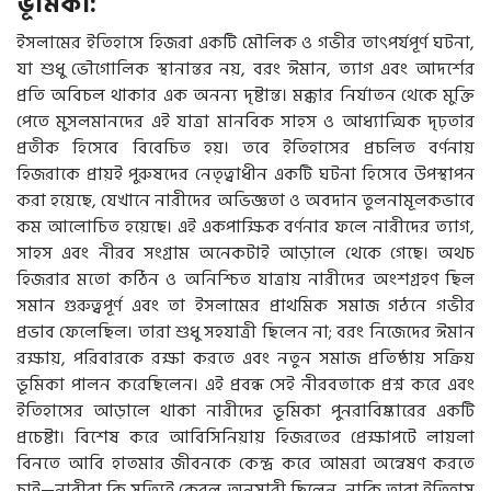
ভূমিকা:
ইসলামের ইতিহাসে হিজরা একটি মৌলিক ও গভীর তাৎপর্যপূর্ণ ঘটনা,
যা শুধু ভৌগোলিক স্থানান্তর নয়, বরং ঈমান, ত্যাগ এবং আদর্শের
প্রতি অবিচল থাকার এক অনন্য দৃষ্টান্ত। মক্কার নির্যাতন থেকে মুক্তি
পেতে মুসলমানদের এই যাত্রা মানবিক সাহস ও আধ্যাত্মিক দৃঢ়তার
প্রতীক হিসেবে বিবেচিত হয়। তবে ইতিহাসের প্রচলিত বর্ণনায়
হিজরাকে প্রায়ই পুরুষদের নেতৃত্বাধীন একটি ঘটনা হিসেবে উপস্থাপন
করা হয়েছে, যেখানে নারীদের অভিজ্ঞতা ও অবদান তুলনামূলকভাবে
কম আলোচিত হয়েছে। এই একপাক্ষিক বর্ণনার ফলে নারীদের ত্যাগ,
সাহস এবং নীরব সংগ্রাম অনেকটাই আড়ালে থেকে গেছে। অথচ
হিজরার মতো কঠিন ও অনিশ্চিত যাত্রায় নারীদের অংশগ্রহণ ছিল
সমান গুরুত্বপূর্ণ এবং তা ইসলামের প্রাথমিক সমাজ গঠনে গভীর
প্রভাব ফেলেছিল। তারা শুধু সহযাত্রী ছিলেন না; বরং নিজেদের ঈমান
রক্ষায়, পরিবারকে রক্ষা করতে এবং নতুন সমাজ প্রতিষ্ঠায় সক্রিয়
ভূমিকা পালন করেছিলেন। এই প্রবন্ধ সেই নীরবতাকে প্রশ্ন করে এবং
ইতিহাসের আড়ালে থাকা নারীদের ভূমিকা পুনরাবিষ্কারের একটি
প্রচেষ্টা। বিশেষ করে আবিসিনিয়ায় হিজরতের প্রেক্ষাপটে লায়লা
বিনতে আবি হাতমার জীবনকে কেন্দ্র করে আমরা অন্বেষণ করতে
চাই—নারীরা কি সত্যিই কেবল অনুসারী ছিলেন, নাকি তারা ইতিহাস