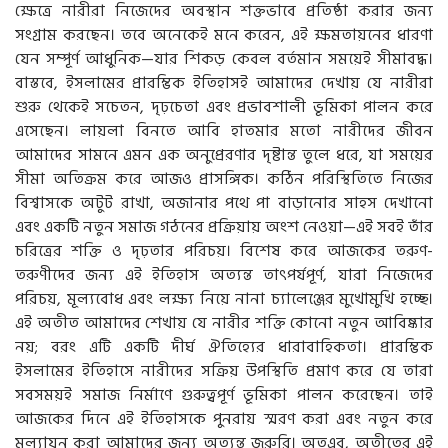
ক্ষেত্রে নারীরা নিজেদের অবস্থান শক্তভাবে প্রতিষ্ঠা করার জন্য
সংগ্রাম করছেন। তবে অনেকেই মনে করেন, এই ক্ষমতায়নের ধারণা
যেন সম্পূর্ণ আধুনিক—যার শিকড় কেবল বর্তমান সময়েই সীমাবদ্ধ।
বাস্তবে, ইসলামের প্রারম্ভিক ইতিহাসই আমাদের দেখায় যে নারীরা
শুরু থেকেই সচেতন, দৃঢ়চেতা এবং প্রভাবশালী ভূমিকা পালন করে
এসেছেন। লায়লা বিনতে আবি হাতমার মতো নারীদের জীবন
আমাদের সামনে এমন এক অনুপ্রেরণার দৃষ্টান্ত তুলে ধরে, যা সময়ের
সীমা অতিক্রম করে আজও প্রাসঙ্গিক। কঠিন পরিস্থিতিতে নিজের
বিশ্বাসকে অটুট রাখা, অজানার পথে পা বাড়ানোর সাহস দেখানো
এবং একটি নতুন সমাজ গঠনের প্রক্রিয়ায় অংশ নেওয়া—এই সবই তাঁর
চরিত্রের শক্তি ও দৃঢ়তার পরিচয়। বিশেষ করে আজকের তরুণ-
তরুণীদের জন্য এই ইতিহাস অত্যন্ত তাৎপর্যপূর্ণ, যারা নিজেদের
পরিচয়, মূল্যবোধ এবং লক্ষ্য নিয়ে নানা চ্যালেঞ্জের মুখোমুখি হচ্ছে।
এই অতীত আমাদের শেখায় যে নারীর শক্তি কোনো নতুন আবিষ্কার
নয়; বরং এটি একটি দীর্ঘ ঐতিহ্যের ধারাবাহিকতা। প্রারম্ভিক
ইসলামের ইতিহাসে নারীদের সক্রিয় উপস্থিতি প্রমাণ করে যে তারা
সবসময়ই সমাজ নির্মাণে গুরুত্বপূর্ণ ভূমিকা পালন করেছেন। তাই
আজকের দিনে এই ইতিহাসকে পুনরায় স্মরণ করা এবং নতুন করে
মূল্যায়ন করা আমাদের জন্য অত্যন্ত জরুরি। অতএব, অতীতের এই