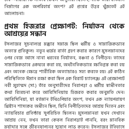
নির্মাণের এক অপরিহার্য অংশ? এই প্রশ্নের উত্তর খুঁজতেই এই
আলোচনা।
প্রথম হিজরার প্রেক্ষাপট: নির্যাতন থেকে
আশ্রয়ের সন্ধান
ইসলামের সূচনালগ্নে মক্কার সমাজ ছিল ধর্মীয় ও সামাজিকভাবে
অত্যন্ত প্রতিকূল। নতুন ধর্মের বার্তা গ্রহণ করার কারণে মুসলমানদের
ওপর নেমে আসে নানা ধরনের নির্যাতন, বঞ্চনা ও নিপীড়ন। তাদের
সামাজিকভাবে একঘরে করা হয়, অর্থনৈতিকভাবে ক্ষতিগ্রস্ত করা হয়
এবং অনেক ক্ষেত্রে শারীরিক অত্যাচারও সহ্য করতে হয়। এই কঠিন
পরিস্থিতিতে ঈমান রক্ষা করা ছিল এক বিরাট চ্যালেঞ্জ। এই প্রেক্ষাপটে
নবী মুহাম্মদ (সা.) তাঁর অনুসারীদের নিরাপত্তা ও ধর্মীয় স্বাধীনতার
কথা বিবেচনা করে আবিসিনিয়ায় হিজরত করার অনুমতি দেন।
আবিসিনিয়া, যা বর্তমান ইথিওপিয়ার অংশ, তখন এক ন্যায়পরায়ণ
খ্রিস্টান শাসকের অধীনে ছিল, যিনি নিপীড়িতদের আশ্রয় দিতেন এবং
ন্যায়বিচার প্রতিষ্ঠায় সুপরিচিত ছিলেন। মুসলমানরা যখন সেখানে
আশ্রয় নেন, তখন তারা কেবল নিরাপত্তাই পাননি, বরং মানবিক
মর্যাদার সঙ্গে জীবনযাপনের সুযোগ লাভ করেন। ইসলামের ইতিহাসে