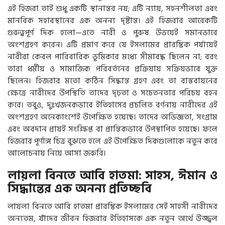
এই হিজরা তাই শুধু একটি স্থানান্তর নয়; এটি ন্যায়, সহনশীলতা এবং
মানবিক সহাবস্থানের এক অনন্য দৃষ্টান্ত। এই হিজরার আরেকটি
গুরুত্বপূর্ণ দিক হলো—এতে নারী ও পুরুষ উভয়েই সমানভাবে
অংশগ্রহণ করেন। এটি প্রমাণ করে যে ইসলামের প্রারম্ভিক পর্যায়েই
নারীরা কেবল পারিবারিক ভূমিকার মধ্যে সীমাবদ্ধ ছিলেন না; বরং
তারা ধর্মীয় ও সামাজিক পরিবর্তনের প্রক্রিয়ায় সক্রিয়ভাবে যুক্ত
ছিলেন। হিজরার মতো কঠিন সিদ্ধান্ত গ্রহণ এবং তা বাস্তবায়নের
ক্ষেত্রে নারীদের উপস্থিতি তাদের দৃঢ়তা ও সচেতনতার পরিচয় বহন
করে। তবুও, দুঃখজনকভাবে ইতিহাসের প্রচলিত বর্ণনায় নারীদের এই
অংশগ্রহণ অনেকাংশেই উপেক্ষিত হয়েছে। তাদের অভিজ্ঞতা, সংগ্রাম
এবং অবদান প্রায়ই সংক্ষিপ্ত বা প্রান্তিকভাবে উপস্থাপিত হয়েছে। ফলে
হিজরার পূর্ণাঙ্গ চিত্র বুঝতে হলে এই উপেক্ষিত দিকগুলোকে নতুন করে
আলোচনায় নিয়ে আসা জরুরি।
লায়লা বিনতে আবি হাতমা: সাহস, ঈমান ও
সিদ্ধান্তের এক অনন্য প্রতিচ্ছবি
লায়লা বিনতে আবি হাতমা প্রারম্ভিক ইসলামের সেই সাহসী নারীদের
অন্যতম, যাঁদের জীবন হিজরার ইতিহাসকে এক নতুন অর্থে উজ্জ্বল