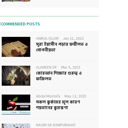
ECOMMENDED POSTS
ANIKUL ISLAM
Jan 21, 2023
সূরা ইয়াসীন পড়ার ফযীলত ও
গোপনীয়তা
ALAMEEN SK
Mar 5, 2023
কোরআন শিক্ষার গুরুত্ব ও
ফজিলত
Abdul Mustafa
May 12, 2025
সকল কুর্কমের মূল কারণ
শয়তানের কুমন্ত্রণা
NASIM SK RAMPURAHAT