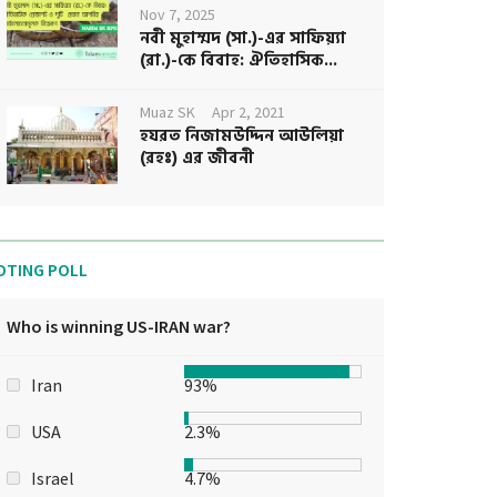
Nov 7, 2025
নবী মুহাম্মদ (সা.)-এর সাফিয়্যা
(রা.)-কে বিবাহ: ঐতিহাসিক...
Muaz SK
Apr 2, 2021
হযরত নিজামউদ্দিন আউলিয়া
(রহঃ) এর জীবনী
OTING POLL
Who is winning US-IRAN war?
Iran
93%
USA
2.3%
Israel
4.7%