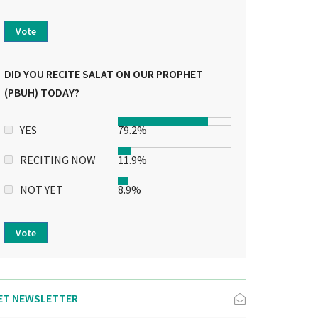
Vote
DID YOU RECITE SALAT ON OUR PROPHET
(PBUH) TODAY?
YES
79.2%
RECITING NOW
11.9%
NOT YET
8.9%
Vote
ET NEWSLETTER