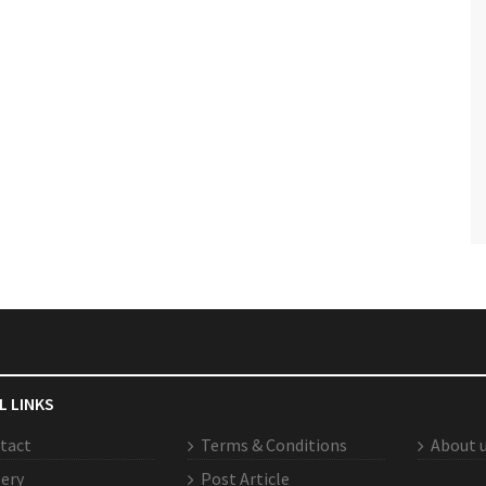
L LINKS
tact
Terms & Conditions
About 
lery
Post Article