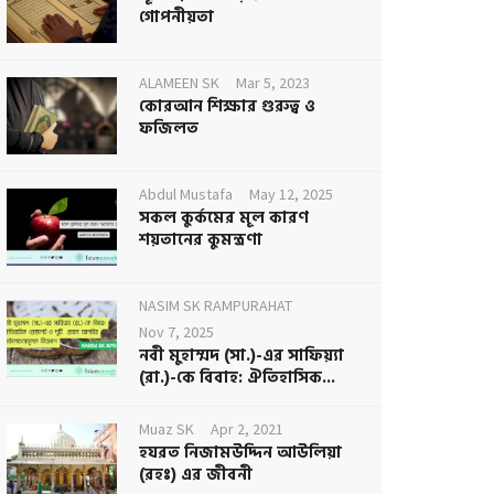
গোপনীয়তা
ALAMEEN SK
Mar 5, 2023
কোরআন শিক্ষার গুরুত্ব ও
ফজিলত
Abdul Mustafa
May 12, 2025
সকল কুর্কমের মূল কারণ
শয়তানের কুমন্ত্রণা
NASIM SK RAMPURAHAT
Nov 7, 2025
নবী মুহাম্মদ (সা.)-এর সাফিয়্যা
(রা.)-কে বিবাহ: ঐতিহাসিক...
Muaz SK
Apr 2, 2021
হযরত নিজামউদ্দিন আউলিয়া
(রহঃ) এর জীবনী