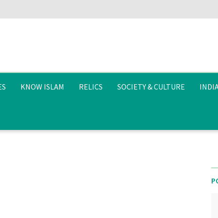
ES
KNOW ISLAM
RELICS
SOCIETY & CULTURE
INDI
P