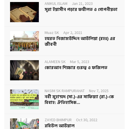
ANIKUL ISLAM
Jan 21, 2023
সূরা ইয়াসীন পড়ার ফযীলত ও গোপনীয়তা
Muaz SK
Apr 2, 2021
হযরত নিজামউদ্দিন আউলিয়া (রহঃ) এর
জীবনী
ALAMEEN SK
Mar 5, 2023
কোরআন শিক্ষার গুরুত্ব ও ফজিলত
NASIM SK RAMPURAHAT
Nov 7, 2025
নবী মুহাম্মদ (সা.)-এর সাফিয়্যা (রা.)-কে
বিবাহ: ঐতিহাসিক...
ZAYED BHIMPUR
Oct 30, 2022
রবিউল আউয়াল