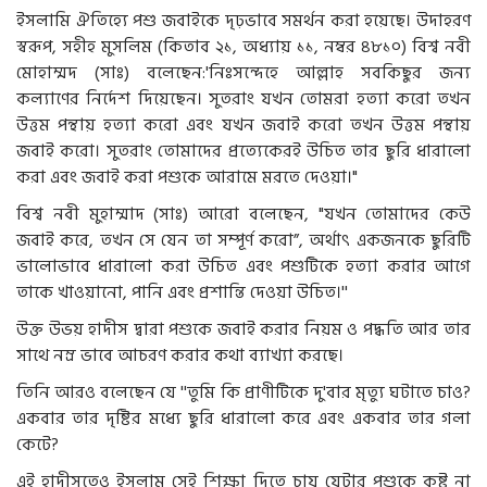
ইসলামি ঐতিহ্যে পশু জবাইকে দৃঢ়ভাবে সমর্থন করা হয়েছে। উদাহরণ
স্বরূপ, সহীহ মুসলিম (কিতাব ২১, অধ্যায় ১১, নম্বর ৪৮১০) বিশ্ব নবী
মোহাম্মদ (সাঃ) বলেছেন:'নিঃসন্দেহে আল্লাহ সবকিছুর জন্য
কল্যাণের নির্দেশ দিয়েছেন। সুতরাং যখন তোমরা হত্যা করো তখন
উত্তম পন্থায় হত্যা করো এবং যখন জবাই করো তখন উত্তম পন্থায়
জবাই করো। সুতরাং তোমাদের প্রত্যেকেরই উচিত তার ছুরি ধারালো
করা এবং জবাই করা পশুকে আরামে মরতে দেওয়া।"
বিশ্ব নবী মুহাম্মাদ (সাঃ) আরো বলেছেন, "যখন তোমাদের কেউ
জবাই করে, তখন সে যেন তা সম্পূর্ণ করো”, অর্থাৎ একজনকে ছুরিটি
ভালোভাবে ধারালো করা উচিত এবং পশুটিকে হত্যা করার আগে
তাকে খাওয়ানো, পানি এবং প্রশান্তি দেওয়া উচিত।''
উক্ত উভয় হাদীস দ্বারা পশুকে জবাই করার নিয়ম ও পদ্ধতি আর তার
সাথে নম্র ভাবে আচরণ করার কথা ব্যাখ্যা করছে।
তিনি আরও বলেছেন যে ''তুমি কি প্রাণীটিকে দু'বার মৃত্যু ঘটাতে চাও?
একবার তার দৃষ্টির মধ্যে ছুরি ধারালো করে এবং একবার তার গলা
কেটে?
এই হাদীসতেও ইসলাম সেই শিক্ষা দিতে চায় যেটার পশুকে কষ্ট না