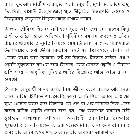
ব্যক্তি কুরআন মাজীদ ও কুতুবে সিত্তাহ (বুখারী, মুসলিম, আবুদাঊদ,
তিরমিযী, নাসাঈ, ইবনু মাজাহ) খুলে উল্লিখিত বিষয়গুলি অধ্যায় ও
বিষয়বস্ত্ত অনুসারে বিশ্লেষণ করে দেখতে পারেন।
ইসলাম জীবিকা হিসেবে নদী হতে সুমদ্র আর জল হতে স্থলের কিছু
প্রাণী ও উদ্ভিদ ছাড়া অধিকাংশ পৃথিবীতে বসবাস করতে ও জীবন
বাঁচাতে খাওয়ার অনুমতি দিয়েছে। যেমনটা মাছ, মাংস ও শাকসবজি
ইত্যাদি।এবার প্রশ্ন উঠবে কিভাবে সেই সব জিনিসকে হালাল বা
খাদের যোগ্য করে তোলার। সেই সব বিষয়েও ইসলাম সঠিক পথ ও
পদ্ধতি সূক্ষ্মভাবে ব্যাখ্যা করে দিয়েছে। আর সেইসব পদ্ধতি ও নির্দেশ
গুলি বর্তমান আধুনিক দুনিয়ার অস্থির বিজ্ঞানও আস্তে আস্তে মানতে
হয়েছে।
ইসলাম অনুযায়ী মানব জাতি নিজ জীবন রক্ষা করতে আর নিজ
খাদ্য চাহিদা মিটাতে শাকসবজি ছাড়া আদি পিতা আদম আঃ এর
যুগে খোদার তরফ হতে কিভাবে এক পশু বা এক জীবকে নিজ খাদ্য
করার সঠিক পদ্ধতি প্রদর্শন করা হয়। এবং অবশেষে সর্বশেষ নবী
মুহাম্মদ সাল্লাল্লাহু তা'আলা আলাইহি ওয়াসাল্লাম একেবারে
সূক্ষ্মভাবে বলে দিয়েছেন যে এক পশুকে মানব খাদ্য রূপে বানানোর
জন্য তার আগে যেসব পদ্ধিত আছে তার অনুসরণ আবশ্যিক।