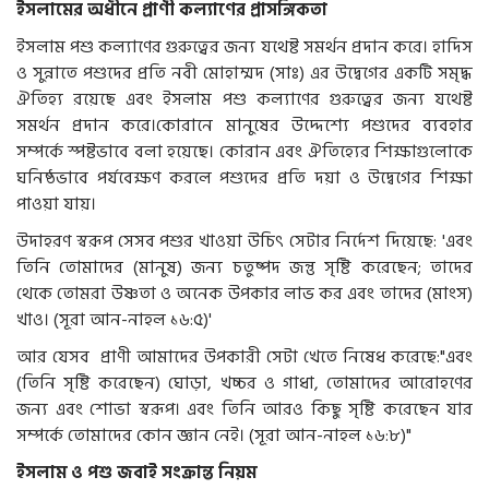
ইসলামের
অধীনে
প্রাণী
কল্যাণের
প্রাসঙ্গিকতা
ইসলাম পশু কল্যাণের গুরুত্বের জন্য যথেষ্ট সমর্থন প্রদান করে। হাদিস
ও সুন্নাতে পশুদের প্রতি নবী মোহাম্মদ (সাঃ) এর উদ্বেগের একটি সমৃদ্ধ
ঐতিহ্য রয়েছে এবং ইসলাম পশু কল্যাণের গুরুত্বের জন্য যথেষ্ট
সমর্থন প্রদান করে।কোরানে মানুষের উদ্দেশ্যে পশুদের ব্যবহার
সম্পর্কে স্পষ্টভাবে বলা হয়েছে। কোরান এবং ঐতিহ্যের শিক্ষাগুলোকে
ঘনিষ্ঠভাবে পর্যবেক্ষণ করলে পশুদের প্রতি দয়া ও উদ্বেগের শিক্ষা
পাওয়া যায়।
উদাহরণ স্বরূপ সেসব পশুর খাওয়া উচিৎ সেটার নির্দেশ দিয়েছে: 'এবং
তিনি তোমাদের (মানুষ) জন্য চতুষ্পদ জন্তু সৃষ্টি করেছেন; তাদের
থেকে তোমরা উষ্ণতা ও অনেক উপকার লাভ কর এবং তাদের (মাংস)
খাও। (সূরা আন-নাহল ১৬:৫)'
আর যেসব প্রাণী আমাদের উপকারী সেটা খেতে নিষেধ করেছে:"এবং
(তিনি সৃষ্টি করেছেন) ঘোড়া, খচ্চর ও গাধা, তোমাদের আরোহণের
জন্য এবং শোভা স্বরূপ। এবং তিনি আরও কিছু সৃষ্টি করেছেন যার
সম্পর্কে তোমাদের কোন জ্ঞান নেই। (সূরা আন-নাহল ১৬:৮)"
ইসলাম
ও
পশু
জবাই
সংক্রান্ত
নিয়ম