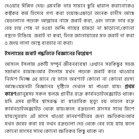
দেওয়ার ঈঙ্গিত দেয়। এমনকি তার সামনে ছুরি ধারাল করানোকেও
কষ্টকর কর্ম হিসেবে গণ্য করা হয়েছে।এছাড়া অনেক হাদীস আছে
যেগুলোতে পশুকে আল্লাহর নামে জবাই করা, এবং তাকে তার রক্ত
বের হয়ে শেষ না হওয়া অব্দি গায়ের চামড়া না ছাড়ানো,কোনো
বস্তুতে টাঙিয়ে জবাই না করা, হিংস্র জানোয়ারের মত জবাই না করা
ও জংঘ লাগা অস্ত্রে ব্যবহার না করা।
ইসলামের
জবাই
পদ্ধতিতে
বিজ্ঞানের
বিশ্লেষণ
আসলে ইসলাম একটি সম্পুর্ন জীবনব্যবস্থা ।এখানে সবকিছুর সহজ
সমাধান রয়েছে।আর ইসলাম যখন পশুকে জবাই করে খাওয়ার
নির্দেশ দিচ্ছে এর মানে যে তাতে অবশ্যই কোনো না কোনো রহস্য
আছে।যেমনটা বিজ্ঞানের দৃষ্টিতে দেখলে যা পাওয়া যায়।
প্রথম
কারণ
:
মানুষসহ সকল স্থলজ প্রানীর রক্তে কার্বনডাইঅক্সাইড থাকে।
যদি এসব প্রাণীর শ্বাসরুদ্ধ বা স্বাভাবিক মৃত্যু হয় তাহলে রক্তে
কার্বনডাইঅক্সাইড থেকে যায়।ফলে রক্তগুলো মাংসর সাথে মিশে
যায়।সুতরাং এই মাংস খাওয়া মানবশরীরের জন্য ক্ষতিকর।আর
যখন জবেহ করা হয় তখন রক্তগুলো দেহ থেকে বের হয়ে যায় ফলে
কোনো মাংসর সাথে কোনো ক্ষতিকর কিছু থাকে না।