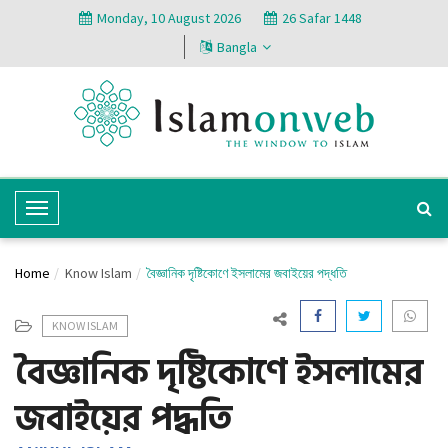
Monday, 10 August 2026
26 Safar 1448
Bangla
T
o
g
Home
Know Islam
বৈজ্ঞানিক দৃষ্টিকোণে ইসলামের জবাইয়ের পদ্ধতি
g
l
KNOW ISLAM
e
বৈজ্ঞানিক দৃষ্টিকোণে ইসলামের
N
a
জবাইয়ের পদ্ধতি
v
i