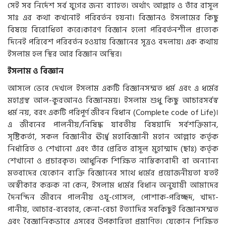
সেই সব নির্দেশ সর্ব যুগের জন্য ব্যাহত। অর্থাৎ আল্লাহ ও তাঁর রাসূল
সাঃ এর কথা কখনোই পরিবর্তন হয়না। বিজ্ঞানও ইসলামের কিছু
বিষয়ে বিরোধিতা করে।কারণ বিজ্ঞান হলো পরিবর্তনশীল প্রত্যেক
দিনেই পরিবেশ পরিবর্তন হওয়ায় বিজ্ঞানের সূত্রও বদলায়। এক কথায়
ইসলাম হল স্থির আর বিজ্ঞান অস্থির।
ইসলাম
ও
বিজ্ঞান
আসলে ভেবে দেখলে ইসলাম একটি বিজ্ঞানসম্মত ধর্ম এবং এ ধর্মের
মহাগ্রন্থ আল-কুরআনও বিজ্ঞানময়। ইসলাম শুধু কিছু আচারসর্বস্ব
ধর্ম নয়, বরং একটি পরিপূর্ণ জীবন বিধান (Complete code of Life)।
এ জীবনের পালনীয়/নিষিদ্ধ যাবতীয় বিষয়াদি সর্বশক্তিমান,
সৃষ্টিকর্তা, সকল বিজ্ঞানীর ঊর্ধ্বে মহাবিজ্ঞানী মহান আল্লাহ কর্তৃক
নির্ধারিত ও শেখানো এবং তাঁর প্রেরিত রাসূল মুহাম্মাদ (ছাঃ) কর্তৃক
শেখানো ও প্রচারকৃত। আধুনিক শিক্ষিত নাস্তিক্যবাদী বা অন্যান্য
মতবাদের যেকোন ব্যক্তি বিজ্ঞানের সাথে ধর্মের প্রয়োজনীয়তা যতই
অস্বীকার করুক না কেন, ইসলাম ধর্মের বিধান অনুযায়ী আমাদের
দৈনন্দিন জীবনে পালনীয় ওযূ-গোসল, পোশাক-পরিচ্ছদ, খাদ্য-
পানীয়, আচার-ব্যবহার, কেনা-বেচা ইত্যাদির সবকিছুই বিজ্ঞানসম্মত
এবং বৈজ্ঞানিকভাবে এসবের উপকারিতা প্রমাণিত। যেকোন শিক্ষিত