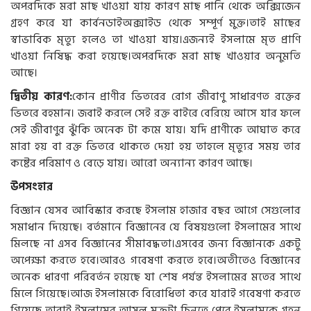
অপরদিকে মরা মাছ খাওয়া যায় কারণ মাছ পানি থেকে অক্সিজেন
গ্রহণ করে যা কার্বনডাইঅক্সাইড থেকে সম্পূর্ণ মুক্ত।তাই মাছের
স্বাভাবিক মৃত্যু হলেও তা খাওয়া যায়।এজন্যই ইসলামে মৃত প্রাণি
খাওয়া নিষিদ্ধ করা হয়েছে।অপরদিকে মরা মাছ খাওয়ার অনুমতি
আছে।
দ্বিতীয়
কারণ
:
কোন প্রাণীর ভিতরের রোগ জীবাণু সাধারণত রক্তের
ভিতরে বহমান। জবাই করলে সেই রক্ত বাইরে বেরিয়ে আসে যার ফলে
সেই জীবাণুর ঝুঁকি অনেক টা কমে যায়। যদি প্রাণীকে আঘাত করে
মারা হয় বা রক্ত ভিতরে থাকতে দেয়া হয় তাহলে মৃত্যুর সময় তার
কষ্টের পরিমাণ ও বেড়ে যায়। আরো অন্যান্য কারণ আছে।
উপসংহার
বিজ্ঞান যেসব আবিস্কার করছে ইসলাম হাজার বছর আগে সেগুলোর
সমাধান দিয়েছে। বর্তমানে বিজ্ঞানের যে বিষয়গুলো ইসলামের সাথে
মিলছে না এসব বিজ্ঞানের সীমাবদ্ধতা।এসবের জন্য বিজ্ঞানকে একটু
অপেক্ষা করতে হবে।আরও গবেষণা করতে হবে।অতীতেও বিজ্ঞানের
অনেক ধারণা পরিবর্তন হয়েছে যা শেষ পর্যন্ত ইসলামের মতের সাথে
মিলে গিয়েছে।আজ ইসলামকে বিরোধিতা করে যারাই গবেষণা করতে
গিয়েছে তারাই ইসলামের আসল মুক্তটা চিনতে পেরে ইসলামকে গ্রহন