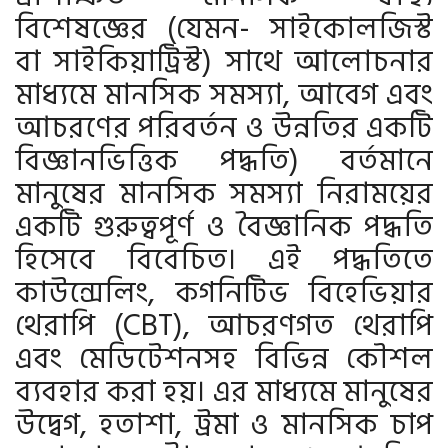
বিশেষজ্ঞের (যেমন- সাইকোলজিস্ট
বা সাইকিয়াট্রিস্ট) সাথে আলোচনার
মাধ্যমে মানসিক সমস্যা, আবেগ এবং
আচরণের পরিবর্তন ও উন্নতির একটি
বিজ্ঞানভিত্তিক পদ্ধতি) বর্তমানে
মানুষের মানসিক সমস্যা নিরাময়ের
একটি গুরুত্বপূর্ণ ও বৈজ্ঞানিক পদ্ধতি
হিসেবে বিবেচিত। এই পদ্ধতিতে
কাউন্সেলিং, কগনিটিভ বিহেভিয়ার
থেরাপি (CBT), আচরণগত থেরাপি
এবং মেডিটেশনসহ বিভিন্ন কৌশল
ব্যবহার করা হয়। এর মাধ্যমে মানুষের
উদ্বেগ, হতাশা, ট্রমা ও মানসিক চাপ