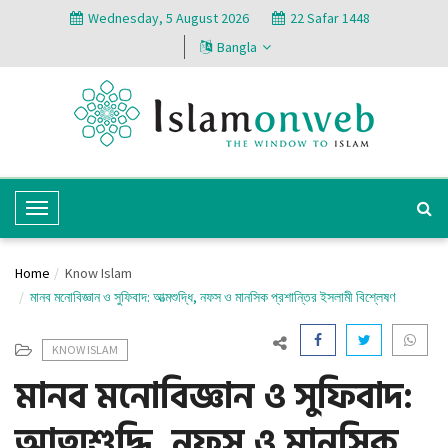
Wednesday, 5 August 2026
22 Safar 1448
Bangla
T
o
g
Home
Know Islam
g
মানব মনোবিজ্ঞান ও সুফিবাদ: আত্মশুদ্ধি, নফস ও মানসিক প্রশান্তির ইসলামী বিশ্লেষণ
l
e
KNOW ISLAM
N
মানব মনোবিজ্ঞান ও সুফিবাদ:
a
v
আত্মশুদ্ধি, নফস ও মানসিক
i