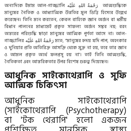
অন্যদিকে ইমাম আল-গাজ্জালি
عَلَيْه
اللهِ
رَحْمَةُ
আত্মশুদ্ধিকে
মানুষের নৈতিক ও আধ্যাত্মিক উন্নতির মূল ভিত্তি হিসেবে উল্লেখ
করেছেন। তিনি মনে করতেন, কেবল বাহ্যিক জ্ঞান অর্জন বা ধর্মীয়
বিধান পালনের মাধ্যমেই প্রকৃত সাফল্য অর্জন সম্ভব নয়; বরং
অন্তরের পরিশুদ্ধি ছাড়া মানুষের আত্মিক পূর্ণতা আসে না। আল-
গাজ্জালির
عَلَيْه
اللهِ
رَحْمَةُ
মতে, “মানুষের হৃদয় যদি পাপ, অহংকার
ও দুনিয়ার প্রতি অতিরিক্ত আসক্তি থেকে মুক্ত না হয়, তবে তার জ্ঞান
ও আমল প্রকৃত অর্থে ফলপ্রসূ হয় না’। তাই তিনি আত্মশুদ্ধি,
নৈতিকতা এবং আন্তরিকতার উপর বিশেষ গুরুত্ব দিয়েছেন।
আধুনিক সাইকোথেরাপি ও সুফি
আত্মিক চিকিৎসা
আধুনিক সাইকোথেরাপি
(সাইকোথেরাপি (Psychotherapy)
বা 'টক থেরাপি' হলো একজন
প্রশিক্ষিত মানসিক স্বাস্থ্য