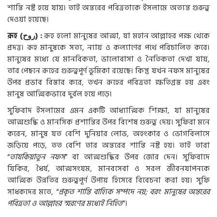
শান্তি নষ্ট হয়ে যায়। তাই অন্তরের পবিত্রতাকে ইসলামে অত্যন্ত গুরুত্ব
দেওয়া হয়েছে।
রূহ (
روح
) :
রূহ
হলো মানুষের আত্মা, যা মহান আল্লাহর পক্ষ থেকে
প্রদত্ত। রূহ মানুষকে সত্য, ন্যায় ও কল্যাণের পথে পরিচালিত করে।
মানুষের মধ্যে যে মানবিকতা, ভালোবাসা ও নৈতিকতা দেখা যায়,
তার পেছনে রূহের গুরুত্বপূর্ণ ভূমিকা রয়েছে। কিন্তু যখন নফস মানুষের
উপর প্রভাব বিস্তার করে, তখন রূহের পবিত্রতা ক্ষতিগ্রস্ত হয় এবং
মানুষ আত্মিকভাবে দুর্বল হয়ে পড়ে।
সুফিবাদ ইসলামের এমন একটি আধ্যাত্মিক শিক্ষা, যা মানুষের
আত্মশুদ্ধি ও মানসিক প্রশান্তির উপর বিশেষ গুরুত্ব দেয়। সুফিরা মনে
করেন, মানুষ যত বেশি দুনিয়ার লোভ, অহংকার ও ভোগবিলাসে
জড়িয়ে পড়ে, তত বেশি তার অন্তরের শান্তি নষ্ট হয়। তাই তারা
“
তাযকিয়াতুন নফস
” বা আত্মশুদ্ধির উপর জোর দেন। সুফিবাদে
যিকির, ধৈর্য, আত্মসংযম, মানবসেবা ও সরল জীবনযাপনকে
আত্মিক উন্নতির গুরুত্বপূর্ণ উপায় হিসেবে বিবেচনা করা হয়। সুফি
সাধকদের মতে, “
প্রকৃত শান্তি বাহ্যিক সম্পদে নয়; বরং মানুষের অন্তরের
পবিত্রতা ও আল্লাহর স্মরণের মধ্যেই নিহিত
”।