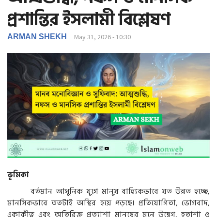
g
প্রশান্তির ইসলামী বিশ্লেষণ
a
t
i
ARMAN SHEKH
May 31, 2026 - 10:30
o
n
ভূমিকা
বর্তমান আধুনিক যুগে মানুষ বাহ্যিকভাবে যত উন্নত হচ্ছে,
মানসিকভাবে ততটাই অস্থির হয়ে পড়ছে। প্রতিযোগিতা, ভোগবাদ,
একাকীত্ব এবং অতিরিক্ত প্রত্যাশা মানুষের মনে উদ্বেগ, হতাশা ও