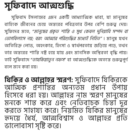
সুফিবাদে আত্মশুদ্ধি
সুফিবাদ ইসলামের এমন একটি আধ্যাত্মিক ধারা, যা মানুষের
বাহ্যিক জীবনের চেয়ে অন্তরের পবিত্রতার উপর বেশি গুরুত্ব দেয়।
সুফিদের মতে, “
মানুষের প্রকৃত শান্তি ও সুখ কেবল দুনিয়াবি সম্পদ বা
ভোগবিলাসে নয়; বরং আত্মার পরিশুদ্ধির মধ্যেই নিহিত”
। মানুষ যখন
অতিরিক্ত লোভ, অহংকার, হিংসা ও স্বার্থপরতায় জড়িয়ে পড়ে, তখন
তার অন্তরের শান্তি নষ্ট হয়ে যায় এবং মানসিক অস্থিরতা বৃদ্ধি পায়।
তাই সুফিবাদে “
তাযকিয়াতুন নফস
” বা আত্মশুদ্ধিকে অত্যন্ত গুরুত্বপূর্ণ
বলে মনে করা হয়।
যিকির ও আল্লাহর স্মরণ:
সুফিবাদে যিকিরকে
আত্মিক প্রশান্তির অন্যতম প্রধান উপায়
হিসেবে ধরা হয়। আল্লাহর নাম স্মরণ মানুষের
মনকে শান্ত করে এবং নেতিবাচক চিন্তা দূর
করতে সাহায্য করে। নিয়মিত যিকির মানুষের
হৃদয়ে ধৈর্য, আত্মবিশ্বাস ও আল্লাহর প্রতি
ভালোবাসা সৃষ্টি করে।