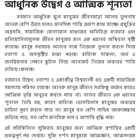
আধুনিক উদ্বেগ ও আত্মিক শূন্যতা
বর্তমান আধুনিক যুগে মানুষের জীবনযাত্রা আগের তুলনায়
অনেক বেশি উন্নত হলেও মানসিক শান্তি ক্রমশ কমে যাচ্ছে। প্রযুক্তির
অগ্রগতি, সামাজিক যোগাযোগ মাধ্যমের অতিরিক্ত ব্যবহার এবং
প্রতিযোগিতামূলক জীবন মানুষের মনে এক ধরনের অস্থিরতা সৃষ্টি
করেছে। মানুষ সবসময় অন্যের সঙ্গে নিজেকে তুলনা করতে গিয়ে
হতাশা ও অসন্তুষ্টির মধ্যে পড়ছে। বাহ্যিক সাফল্য, অর্থ ও
জনপ্রিয়তার পেছনে ছুটতে গিয়ে অনেকেই নিজের অন্তরের শান্তি
হারিয়ে ফেলছে।
বর্তমানে উদ্বেগ, হতাশা ও একাকীত্ব বিশ্বব্যাপী বড় একটি সামাজিক
সমস্যায় পরিণত হয়েছে। অনেক মানুষ জীবনে সবকিছু অর্জন করেও
আত্মিক তৃপ্তি অনুভব করতে পারে না। তাদের জীবনে এক ধরনের
শূন্যতা তৈরি হয়, কারণ বাহ্যিক ভোগবিলাস মানুষের অন্তরের
চাহিদা পূরণ করতে পারে না। মানুষ যত বেশি পার্থিব আকাঙ্ক্ষায়
জড়িয়ে পড়ে, তত বেশি মানসিক চাপ ও অশান্তি বৃদ্ধি পায়।
এই পরিস্থিতিতে সুফিবাদ মানুষের জন্য আত্মিক প্রশান্তির একটি
গুরুত্বপূর্ণ পথ দেখায়। সুফি দর্শন মানুষকে আত্মজ্ঞান, আত্মসংযম