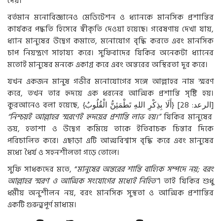
দেয়।
বর্তমান মনোবিজ্ঞানেও মেডিটেশন ও ধ্যানকে মানসিক প্রশান্তির
কার্যকর পদ্ধতি হিসেবে স্বীকৃতি দেওয়া হয়েছে। গবেষণায় দেখা যায়,
ধ্যান মানুষের উদ্বেগ কমাতে, মনোযোগ বৃদ্ধি করতে এবং মানসিক
চাপ নিয়ন্ত্রণে সাহায্য করে। সুফিবাদের যিকির অনেকটা ধ্যানের
মতোই মানুষের মনকে একাগ্র করে এবং অন্তরের অস্থিরতা দূর করে।
যখন একজন মানুষ গভীর মনোযোগের সঙ্গে আল্লাহর নাম স্মরণ
করে, তখন তার হৃদয়ে এক ধরনের আত্মিক প্রশান্তি সৃষ্টি হয়।
কুরআনেও বলা হয়েছে,
{
الْقُلُوبُ
تَطْمَئِنُّ
اللهِ
بِذِكْرِ
أَلَا
} [
الرعد
: 28]
“নিশ্চয়ই আল্লাহর স্মরণেই হৃদয়ের প্রশান্তি লাভ হয়।”
যিকির মানুষের
ভয়, হতাশা ও উদ্বেগ কমিয়ে তাকে ইতিবাচক চিন্তার দিকে
পরিচালিত করে। এছাড়া এটি আত্মবিশ্বাস বৃদ্ধি করে এবং মানুষের
মধ্যে ধৈর্য ও সহনশীলতা গড়ে তোলে।
সুফি সাধকদের মতে, “
মানুষের অন্তরের শান্তি বাহ্যিক সম্পদে নয়; বরং
আল্লাহর স্মরণ ও আত্মিক সংযোগের মধ্যেই নিহিত”
।
তাই যিকির শুধু
ধর্মীয় অনুশীলন নয়, বরং মানসিক সুস্থতা ও আত্মিক প্রশান্তির
একটি গুরুত্বপূর্ণ মাধ্যম।