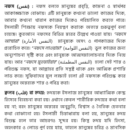
নফস (
نفس
) :
নফস বলতে মানুষের প্রবৃত্তি, কামনা ও স্বার্থপর
আকাঙ্ক্ষাকে বোঝায়। এটি মানুষকে কখনো ভালো কাজের দিকে,
আবার কখনো খারাপ কাজের দিকেও পরিচালিত করতে পারে।
ইসলামী শিক্ষায় নফসকে নিয়ন্ত্রণ করাকে অত্যন্ত গুরুত্বপূর্ণ বলা
হয়েছে। কুরআনে নফসের বিভিন্ন স্তরের উল্লেখ পাওয়া যায়।
“নফসে
আম্মারা
” (
الأمارة
النفس
) মানুষকে অসৎ ও পাপকাজের দিকে
প্ররোচিত করে। “
নফসে লাওয়ামা
” (
اللوامة
النفس
) ভুল কাজের জন্য
অনুশোচনা সৃষ্টি করে এবং মানুষকে আত্মসমালোচনার দিকে নিয়ে
যায়। আর “
নফসে মুতমাইন্নাহ
” (
المطمئنة
النفس
) হলো সেই শান্ত ও
পরিশুদ্ধ নফস, যা আল্লাহর প্রতি সন্তুষ্ট থাকে এবং আত্মিক প্রশান্তি
লাভ করে। সুফিবাদের মূল লক্ষ্যই হলো এই নফসকে পরিশুদ্ধ করে
মানুষের অন্তরকে শান্ত ও পবিত্র করা।
ক্বলব (
قلب
) বা হৃদয়:
হৃদয়কে ইসলামে মানুষের আধ্যাত্মিক কেন্দ্র
হিসেবে বিবেচনা করা হয়। এখানে কেবল শারীরিক হৃদয়ের কথা বলা
হয় না; বরং মানুষের অন্তরের অনুভূতি, বিশ্বাস ও নৈতিক চেতনার
কথা বোঝানো হয়। ইসলামী চিন্তাধারায় বলা হয়, মানুষের হৃদয়
বিশুদ্ধ হলে তার আচরণও সুন্দর হয়। কিন্তু হৃদয় যদি হিংসা,
অহংকার ও লোভে পূর্ণ হয়ে যায়, তাহলে মানুষের চরিত্র ও মানসিক