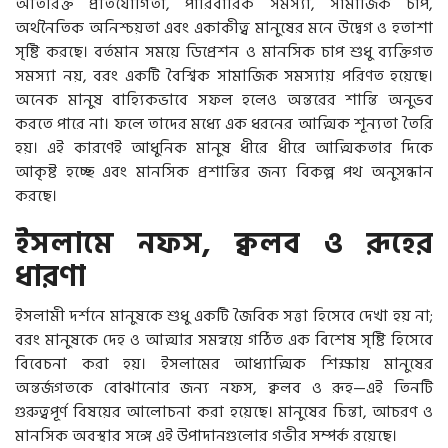
অতিরিক্ত প্রতিযোগিতা, পারিবারিক সমস্যা, সামাজিক চাপ,
অর্থনৈতিক অনিশ্চয়তা এবং একাকীত্ব মানুষের মনে উদ্বেগ ও হতাশা
সৃষ্টি করছে। বর্তমান সময়ে ডিপ্রেশন ও মানসিক চাপ শুধু ব্যক্তিগত
সমস্যা নয়, বরং একটি বৈশ্বিক সামাজিক সমস্যায় পরিণত হয়েছে।
অনেক মানুষ বাহ্যিকভাবে সফল হলেও অন্তরের শান্তি অনুভব
করতে পারে না। ফলে তাদের মধ্যে এক ধরনের আত্মিক শূন্যতা তৈরি
হয়। এই কারণেই আধুনিক মানুষ ধীরে ধীরে আত্মিকতার দিকে
আকৃষ্ট হচ্ছে এবং মানসিক প্রশান্তির জন্য বিকল্প পথ অনুসন্ধান
করছে।
ইসলামে নফস, ক্বলব ও রূহের
ধারণা
ইসলামী দর্শনে মানুষকে শুধু একটি জৈবিক সত্তা হিসেবে দেখা হয় না;
বরং মানুষকে দেহ ও আত্মার সমন্বয়ে গঠিত এক বিশেষ সৃষ্টি হিসেবে
বিবেচনা করা হয়। ইসলামের আধ্যাত্মিক শিক্ষায় মানুষের
অন্তর্জগতকে বোঝানোর জন্য নফস, ক্বলব ও রূহ—এই তিনটি
গুরুত্বপূর্ণ বিষয়ের আলোচনা করা হয়েছে। মানুষের চিন্তা, আচরণ ও
মানসিক অবস্থার সঙ্গে এই উপাদানগুলোর গভীর সম্পর্ক রয়েছে।