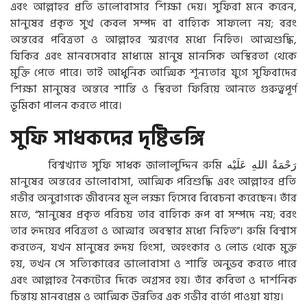
এবং আল্লাহর প্রতি ভালোবাসার শিক্ষা দেয়। সুফিরা মনে করেন,
মানুষের প্রকৃত সুখ কেবল সম্পদ বা বাহ্যিক সাফল্যে নয়; বরং
অন্তরের পবিত্রতা ও আল্লাহর স্মরণের মধ্যে নিহিত। আত্মশুদ্ধি,
যিকির এবং মানবসেবার মাধ্যমে মানুষ মানসিক অস্থিরতা থেকে
মুক্তি পেতে পারে। তাই আধুনিক আত্মিক শূন্যতার যুগে সুফিবাদের
শিক্ষা মানুষের অন্তরে শান্তি ও স্থিরতা ফিরিয়ে আনতে গুরুত্বপূর্ণ
ভূমিকা পালন করতে পারে।
সুফি সাধকদের দৃষ্টিভঙ্গি
বিশ্বখ্যাত সুফি সাধক জালালুদ্দিন রুমি
عَلَيْه
اللهِ
رَحْمَةُ
মানুষের অন্তরের ভালোবাসা, আত্মিক পরিশুদ্ধি এবং আল্লাহর প্রতি
গভীর অনুরাগকে জীবনের মূল লক্ষ্য হিসেবে বিবেচনা করেছেন। তাঁর
মতে, “মানুষের প্রকৃত পরিচয় তার বাহ্যিক রূপ বা সম্পদে নয়; বরং
তার হৃদয়ের পবিত্রতা ও আত্মার অবস্থার মধ্যে নিহিত”। রুমি বিশ্বাস
করতেন, যখন মানুষের হৃদয় হিংসা, অহংকার ও লোভ থেকে মুক্ত
হয়, তখন সে সত্যিকারের ভালোবাসা ও শান্তি অনুভব করতে পারে
এবং আল্লাহর নৈকট্যের দিকে অগ্রসর হয়। তাঁর কবিতা ও দার্শনিক
চিন্তায় মানবপ্রেম ও আত্মিক উন্নতির এক গভীর বার্তা পাওয়া যায়।