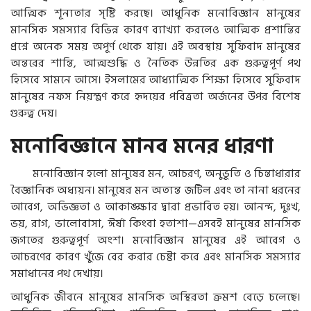
আত্মিক শূন্যতার সৃষ্টি করছে। আধুনিক মনোবিজ্ঞান মানুষের
মানসিক সমস্যার বিভিন্ন কারণ ব্যাখ্যা করলেও আত্মিক প্রশান্তির
প্রশ্নে অনেক সময় অপূর্ণ থেকে যায়। এই অবস্থায় সুফিবাদ মানুষের
অন্তরের শান্তি, আত্মশুদ্ধি ও নৈতিক উন্নতির এক গুরুত্বপূর্ণ পথ
হিসেবে সামনে আসে। ইসলামের আধ্যাত্মিক শিক্ষা হিসেবে সুফিবাদ
মানুষের নফস নিয়ন্ত্রণ করে হৃদয়ের পবিত্রতা অর্জনের উপর বিশেষ
গুরুত্ব দেয়।
মনোবিজ্ঞানে মানব মনের ধারণা
মনোবিজ্ঞান হলো মানুষের মন, আচরণ, অনুভূতি ও চিন্তাধারার
বৈজ্ঞানিক অধ্যয়ন। মানুষের মন অত্যন্ত জটিল এবং তা নানা ধরনের
আবেগ, অভিজ্ঞতা ও আকাঙ্ক্ষার দ্বারা প্রভাবিত হয়। আনন্দ, দুঃখ,
ভয়, রাগ, ভালোবাসা, ঈর্ষা কিংবা হতাশা—এসবই মানুষের মানসিক
জগতের গুরুত্বপূর্ণ অংশ। মনোবিজ্ঞান মানুষের এই আবেগ ও
আচরণের কারণ খুঁজে বের করার চেষ্টা করে এবং মানসিক সমস্যার
সমাধানের পথ দেখায়।
আধুনিক জীবনে মানুষের মানসিক অস্থিরতা ক্রমশ বেড়ে চলেছে।