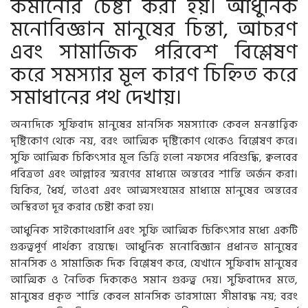
কমানোর চেষ্টা করা হয়। আধুনিক
মনোবিজ্ঞান মানুষের চিন্তা, আচরণ
এবং সামাজিক পরিবেশ বিশ্লেষণ
করে সমস্যার মূল কারণ চিহ্নিত করে
সমাধানের পথ দেখায়।
অন্যদিকে সুফিবাদ মানুষের মানসিক সমস্যাকে কেবল মনস্তাত্ত্বিক
দৃষ্টিকোণ থেকে নয়, বরং আত্মিক দৃষ্টিকোণ থেকেও বিশ্লেষণ করে।
সুফি আত্মিক চিকিৎসার মূল ভিত্তি হলো নফসের পরিশুদ্ধি, ক্বলবের
পবিত্রতা এবং আল্লাহর স্মরণের মাধ্যমে অন্তরের শান্তি অর্জন করা।
যিকির, ধৈর্য, তাওবা এবং আত্মসংযমের মাধ্যমে মানুষের অন্তরের
অস্থিরতা দূর করার চেষ্টা করা হয়।
আধুনিক সাইকোথেরাপি এবং সুফি আত্মিক চিকিৎসার মধ্যে একটি
গুরুত্বপূর্ণ পার্থক্য রয়েছে। আধুনিক মনোবিজ্ঞান প্রধানত মানুষের
মানসিক ও সামাজিক দিক বিশ্লেষণ করে, যেখানে সুফিবাদ মানুষের
আত্মিক ও নৈতিক দিককেও সমান গুরুত্ব দেয়। সুফিবাদের মতে,
মানুষের প্রকৃত শান্তি কেবল মানসিক ভারসাম্যে সীমাবদ্ধ নয়; বরং