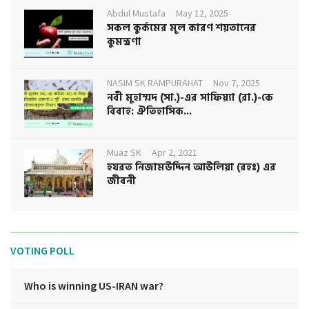
Abdul Mustafa
May 12, 2025
সকল কুর্কমের মূল কারণ শয়তানের
কুমন্ত্রণা
NASIM SK RAMPURAHAT
Nov 7, 2025
নবী মুহাম্মদ (সা.)-এর সাফিয়্যা (রা.)-কে
বিবাহ: ঐতিহাসিক...
Muaz SK
Apr 2, 2021
হযরত নিজামউদ্দিন আউলিয়া (রহঃ) এর
জীবনী
VOTING POLL
Who is winning US-IRAN war?