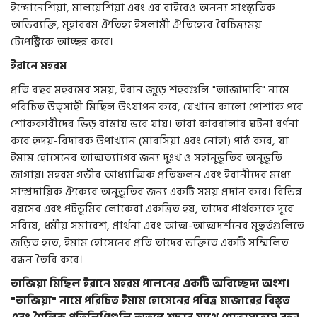
ইন্দোনেশিয়া, মালয়েশিয়া এবং এর বাইরেও অনন্য সাংস্কৃতিক
অভিব্যক্তি, মুহাররম ঐতিহ্য ইসলামী ঐতিহ্যের বৈচিত্র্যময়
টেপেস্ট্রিকে আচ্ছন্ন করে।
ইরানে মহরম
প্রতি বছর মহরমের সময়, ইরান জুড়ে শহরগুলি "আজাদারি" নামে
পরিচিত উত্সাহী মিছিল উৎযাপন করে, যেখানে কালো পোশাক পরে
শোককারীদের ভিড় রাস্তায় ভরে যায়। তারা কারবালার ঘটনা বর্ণনা
করে হৃদয়-বিদারক উপাখ্যান (মারসিয়া এবং নোহা) পাঠ করে, যা
ইমাম হোসেনের আত্মত্যাগের জন্য দুঃখ ও সহানুভূতির অনুভূতি
জাগায়। মহরম গভীর আধ্যাত্মিক প্রতিফলন এবং ইরানীদের মধ্যে
সাম্প্রদায়িক ঐক্যের অনুভূতির জন্য একটি সময় প্রদান করে। বিভিন্ন
বয়সের এবং পটভূমির লোকেরা একত্রিত হয়, তাদের পার্থক্যকে দূরে
সরিয়ে, ধর্মীয় সমাবেশ, প্রার্থনা এবং আত্ম-আত্মদর্শনের মুহুর্তগুলিতে
জড়িত হতে, ইমাম হোসেনের প্রতি তাদের ভক্তিতে একটি সম্মিলিত
বন্ধন তৈরি করে।
তাজিয়া মিছিল ইরানে মহরম পালনের একটি অবিচ্ছেদ্য অংশ।
"তাজিয়া" নামে পরিচিত ইমাম হোসেনের পবিত্র মাজারের বিস্তৃত