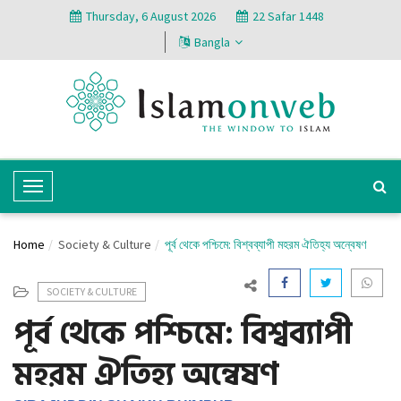
Thursday, 6 August 2026
22 Safar 1448
Bangla
T
o
g
Home
Society & Culture
পূর্ব থেকে পশ্চিমে: বিশ্বব্যাপী মহরম ঐতিহ্য অন্বেষণ
g
l
SOCIETY & CULTURE
e
পূর্ব থেকে পশ্চিমে: বিশ্বব্যাপী
N
a
মহরম ঐতিহ্য অন্বেষণ
v
i