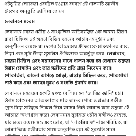
পটভূমির লোকেরা একত্রিত হওয়ার কারণে এই পালনটি জাতীয়
ঐক্যের অনুভূতি জাগিয়ে তোলে।
লেবাননে মহরম
লেবাননে মহরম ধর্মীয় ও সাংস্কৃতিক অভিব্যক্তির এক অনন্য মিশ্রণ
দ্বারা চিহ্নিত। এই স্মরণে বিভিন্ন ধরনের আচার-অনুষ্ঠান এবং
অনুশীলন রয়েছে যা দেশের বৈচিত্র্যময় ঐতিহ্যকে প্রতিফলিত করে,
শিয়া এবং সুন্নি উভয় মুসলিম ঐতিহ্যকে অন্তর্ভুক্ত করে।
লেবাননে,
মহরম মিছিল এবং সমাবেশের সাথে পালন করা হয় যেখানে ভক্তরা
ইমাম হোসাইন এবং তার সঙ্গীদের প্রতি শ্রদ্ধা নিবেদন করে।
শোকার্তরা, কালো কাপড়ে মোড়া, রাস্তায় মিছিল করে, শোকগাথা
পাঠ করে এবং তাদের দুঃখ ও সংহতি প্রদর্শন করে।
লেবাননে মহরমের একটি স্বতন্ত্র বৈশিষ্ট্য হল "জাঞ্জির জানি" চর্চা।
ইমাম হোসেনের আত্মত্যাগের প্রতি তাদের শোক ও শ্রদ্ধার প্রতীক
ব্লেড দিয়ে সজ্জিত শিকল দিয়ে তাদের পিঠে আঘাত করে ভক্তরা এই
আচারে অংশগ্রহণ করে। লেবাননের মুহারমে ধর্মীয় সঙ্গীতও রয়েছে,
যার মধ্যে রয়েছে মন্ত্র এবং স্তোত্র, যা "লাতমিয়াত" নামে পরিচিত, যা
আধ্যাত্মিক গভীরতার সাথে অনুরণিত হয়। এই সুরগুলি মাসে