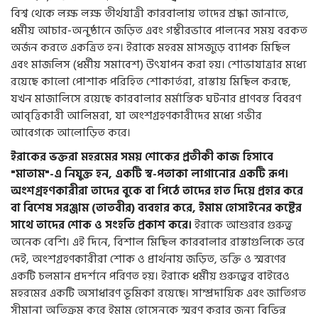
বিশ্ব থেকে লক্ষ লক্ষ তীর্থযাত্রী কারবালায় তাদের শ্রদ্ধা জানাতে,
ধর্মীয় আচার-অনুষ্ঠানে জড়িত এবং গম্ভীরভাবে পালনের সময় বরকত
অর্জন করতে একত্রিত হন। ইরাকে মহরম মাসজুড়ে ব্যাপক মিছিল
এবং মাজলিস (ধর্মীয় সমাবেশ) উৎযাপন করা হয়। শোভাযাত্রার মধ্যে
রয়েছে কালো পোশাক পরিহিত শোকার্তরা, রাস্তায় মিছিল করছে,
যখন মাজালিসে রয়েছে কারবালার মর্মান্তিক ঘটনার প্রাণবন্ত বিবরণ
আবৃত্তিকারী আলিমরা, যা অংশগ্রহণকারীদের মধ্যে গভীর
আবেগকে আলোড়িত করে।
ইরাকের ভক্তরা মহরমের সময় শোকের প্রতীকী কাজ হিসাবে
"মাতাম"-এ নিযুক্ত হন, একটি স্ব-পতাকা লাগানোর একটি রূপ।
অংশগ্রহণকারীরা তাদের বুকে বা পিঠে তাদের হাত দিয়ে প্রহার করে
বা বিশেষ সরঞ্জাম (তাতবীর) ব্যবহার করে, ইমাম হোসাইনের কষ্টের
সাথে তাদের শোক ও সংহতি প্রকাশ করে।
ইরাকে আশুরার গুরুত্ব
অনেক বেশি। এই দিনে, বিশাল মিছিল কারবালার রাস্তাগুলিকে ভরে
দেই, অংশগ্রহণকারীরা শোক ও প্রার্থনায় জড়িত, ভক্তি ও স্মরণের
একটি চলমান প্রদর্শনে পরিণত হয়। ইরাকে ধর্মীয় গুরুত্বের বাইরেও
মহরমের একটি অসাধারণ ভূমিকা রয়েছে। সাম্প্রদায়িক এবং জাতিগত
সীমানা অতিক্রম করে ইমাম হোসেনকে স্মরণ করার জন্য বিভিন্ন