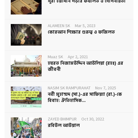
সূরা ইয়াসীন পড়ার ফযীলত ও গোপনীয়তা
ALAMEEN SK
Mar 5, 2023
কোরআন শিক্ষার গুরুত্ব ও ফজিলত
Muaz SK
Apr 2, 2021
হযরত নিজামউদ্দিন আউলিয়া (রহঃ) এর
জীবনী
NASIM SK RAMPURAHAT
Nov 7, 2025
নবী মুহাম্মদ (সা.)-এর সাফিয়্যা (রা.)-কে
বিবাহ: ঐতিহাসিক...
ZAYED BHIMPUR
Oct 30, 2022
রবিউল আউয়াল