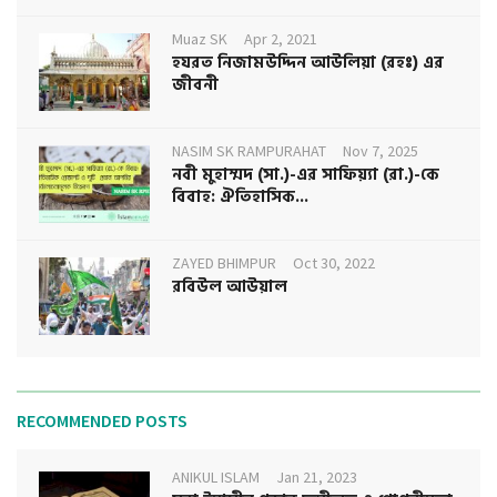
Muaz SK
Apr 2, 2021
হযরত নিজামউদ্দিন আউলিয়া (রহঃ) এর
জীবনী
NASIM SK RAMPURAHAT
Nov 7, 2025
নবী মুহাম্মদ (সা.)-এর সাফিয়্যা (রা.)-কে
বিবাহ: ঐতিহাসিক...
ZAYED BHIMPUR
Oct 30, 2022
রবিউল আউয়াল
RECOMMENDED POSTS
ANIKUL ISLAM
Jan 21, 2023