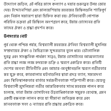
উদ্যোগে জড়িত, এই পবিত্র মাসে কল্যাণ ও দয়ার গুরুত্বের উপর জোর
দেয়। ইন্দোনেশিয়া এবং মালয়েশিয়ায় মহরমের মিছিলগুলি শান্তিপূর্ণ
এবং নির্মল সমাবেশ দ্বারা চিহ্নিত করা হয়। ঐতিহ্যবাহী পোশাক
পরিহিত ভক্তরা এই মিছিলে অংশগ্রহণ করে, ইমাম হোসেনের প্রতি
তাদের ঐক্য ও শ্রদ্ধা প্রদর্শন করে।
উপসংহার নোট
পূর্ব থেকে পশ্চিম পর্যন্ত, বিশ্বব্যাপী মহরমের ঐতিহ্য বিশ্বব্যাপী মুসলিম
সম্প্রদায়ের ঐক্য ও বৈচিত্র্যকে সুন্দরভাবে তুলে ধরে। ভৌগোলিক
দূরত্ব এবং সাংস্কৃতিক পার্থক্য সত্ত্বেও, ইমাম হোসাইনের আত্মত্যাগের
প্রতি শ্রদ্ধা লক্ষ লক্ষ হৃদয়কে ভক্তি ও স্মরণে একত্রিত করে। প্রতিটি
দেশের অনন্য রীতিনীতি এবং আচার-অনুষ্ঠানগুলি স্মরণে গভীরতার
স্তর যুক্ত করে, কারবালার ঘটনাগুলির দ্বারা প্রদত্ত ত্যাগ, সমবেদনা
এবং স্থিতিস্থাপকতার বার্তার সর্বজনীনতাকে শক্তিশালী করে। যেহেতু
বিশ্বব্যাপী মুসলিমরা গভীর আন্তরিকতার সাথে মহররম পালন করে
চলেছে, তারা ইমাম হোসাইনের উত্তরাধিকারকে সমুন্নত রেখেছে, এমন
একটি বন্ধনকে লালন করে যা সীমানা অতিক্রম করে এবং
মানবতাকে সত্য ও ন্যায়ের প্রতি শ্রদ্ধায় একত্রিত করে।