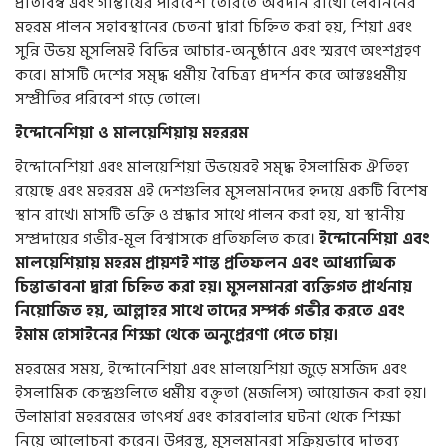
প্রতিবিম্ব এবং গাম্ভীর্যের পরিবেশ তৈরিতে অবদান রাখে। লেবাননের
মহরম পালন সহাবস্থানের চেতনা দ্বারা চিহ্নিত করা হয়, শিয়া এবং
সুন্নি উভয় মুসলিমই বিভিন্ন আচার-অনুষ্ঠানে এবং স্মরণে অংশগ্রহণ
করে। মাসটি দেশের সমৃদ্ধ ধর্মীয় বৈচিত্র্য প্রদর্শন করে আন্তঃধর্মীয়
সম্প্রীতির পরিবেশ গড়ে তোলে।
ইন্দোনেশিয়া ও মালয়েশিয়ায় মহররম
ইন্দোনেশিয়া এবং মালয়েশিয়া উভয়েরই সমৃদ্ধ ইসলামিক ঐতিহ্য
রয়েছে এবং মহররম এই দেশগুলির মুসলমানদের হৃদয়ে একটি বিশেষ
স্থান রাখে। মাসটি ভক্তি ও শ্রদ্ধার সাথে পালন করা হয়, যা স্থানীয়
সম্প্রদায়ের গভীর-মূল বিশ্বাসকে প্রতিফলিত করে।
ইন্দোনেশিয়া এবং
মালয়েশিয়ায় মহরম প্রায়শই শান্ত প্রতিফলন এবং আধ্যাত্মিক
চিন্তাভাবনা দ্বারা চিহ্নিত করা হয়। মুসলমানরা ব্যক্তিগত প্রার্থনায়
নিয়োজিত হয়, আল্লাহর সাথে তাদের সম্পর্ক গভীর করতে এবং
ইমাম হোসাইনের শিক্ষা থেকে অনুপ্রেরণা পেতে চায়।
মহরমের সময়, ইন্দোনেশিয়া এবং মালয়েশিয়া জুড়ে মসজিদ এবং
ইসলামিক কেন্দ্রগুলিতে ধর্মীয় বক্তৃতা (মজলিস) আয়োজন করা হয়।
উলামারা মহররমের তাৎপর্য এবং কারবালার ঘটনা থেকে শিক্ষা
নিয়ে আলোচনা করেন। উপরন্তু, মুসলমানরা সক্রিয়ভাবে দাতব্য