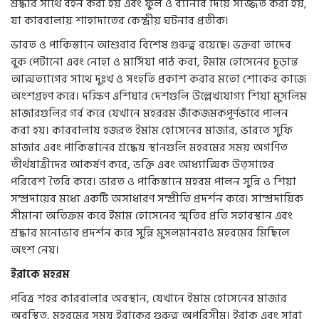
শ্রদ্ধার সাথে বহন করা হয় এবং ফুল ও ব্যানার দিয়ে সজ্জিত করা হয়,
যা কারবালায় শাহাদাতের কেন্দ্রীয় ঘটনার প্রতীক।
ভারত ও পাকিস্তানে আশুরার বিশেষ গুরুত্ব রয়েছে। ভক্তরা তাদের
বুক পেটানো এবং নোহা ও মার্সিয়া পাঠ করা, ইমাম হোসেনের চূড়ান্ত
আত্মত্যাগের সাথে দুঃখ ও সংহতি প্রকাশ করার মতো শোকের কাজে
অংশগ্রহণ করে। দক্ষিণ এশিয়ার দেশগুলি উল্লেখযোগ্য শিয়া মুসলিম
মাজারগুলির গর্ব করে যেখানে মহররম জাঁকজমকপূর্ণভাবে পালন
করা হয়। কারবালায় হজরত ইমাম হোসেনের মাজার, ভারতে সুফি
মাজার এবং পাকিস্তানের শ্রদ্ধেয় স্থানগুলি মহরমের সময় অগণিত
তীর্থযাত্রীদের আকর্ষণ করে, ভক্তি এবং আধ্যাত্মিক উত্সাহের
পরিবেশ তৈরি করে। ভারত ও পাকিস্তানে মহরম পালন সুন্নি ও শিয়া
সম্প্রদায়ের মধ্যে একটি অসাধারণ সম্প্রীতি প্রদর্শন করে। সাম্প্রদায়িক
সীমানা অতিক্রম করে ইমাম হোসেনের স্মৃতির প্রতি সহাবস্থান এবং
শ্রদ্ধার মনোভাব প্রদর্শন করে সুন্নি মুসলমানরাও মহরমের মিছিলে
অংশ নেয়।
ইরাকে মহরম
পবিত্র শহর কারবালার অবস্থান, যেখানে ইমাম হোসেনের মাজার
অবস্থিত, মহরমের সময় ইরাকের গুরুত্ব অপরিসীম। ইরাক এবং সারা