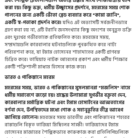
এবং শৈল্পিক প্রতিলিপিগুলি অত্যন্ত শ্রদ্ধার সাথে শোভাযাত্রায় বহন
করা হয়।
কিছু ভক্ত, ধর্মীয় উচ্ছ্বাসের প্রদর্শনে, মহরমের সময় শোক
পালনের জন্য একটি ভোঁতা ব্লেড ব্যবহার করে "কামা জানি",
একটি স্ব-পতাকা প্রদর্শন করে।
যদিও এই অভ্যাসটি সর্বজনীনভাবে
গ্রহণ করা হয় না, এটি ইরানি জনসংখ্যার কিছু অংশের অনুভূত ভক্তি
এবং দুঃখের গভীরতাকে প্রতিফলিত করে। মহরমের সময়,
সম্প্রদায়গুলি কারবালার ঘটনাগুলিকে পুনরুত্থিত করে নাট্য
পরিবেশনা করে, যা ইমাম হোসেনের শাহাদাতের একটি প্রাণবন্ত
চিত্রিত করে। তাযিয়াহ নাটক আবেগের প্রকাশ এবং ধর্মীয় শিক্ষার
একটি শক্তিশালী মাধ্যম হিসেবে কাজ করে।
ভারত ও পাকিস্তানে মহরম
মহরমের সময়, ভারত ও পাকিস্তানের মুসলমানরা "মজলিস" নামে
ধর্মীয় সমাবেশে জড়ো হয়। শ্রদ্ধেয় উলামারা সুগভীর বক্তৃতা দেন,
কারবালার মর্মান্তিক ঘটনা এবং ইমাম হোসাইনের আত্মত্যাগের
বর্ণনা দেন, উপস্থিতদের মধ্যে শোক ও সহানুভূতির তীব্র আবেগ
জাগিয়ে তোলেন।
মহরমের সময় ভারতীয় এবং পাকিস্তানের শহরের
রাস্তাগুলি বিস্তৃত তাজিয়া মিছিলের সাক্ষী। তাজিয়াদের ইমাম
হোসেনের মাজারের শৈল্পিকভাবে কারুকাজ করা প্রতিলিপিগুলিকে