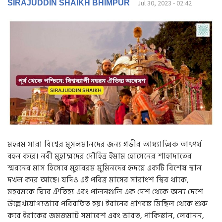
g
SIRAJUDDIN SHAIKH BHIMPUR
Jul 30, 2023 - 02:42
a
t
i
o
n
মহরম সারা বিশ্বের মুসলমানদের জন্য গভীর আধ্যাত্মিক তাৎপর্য
বহন করে। নবী মুহাম্মদের দৌহিত্র ইমাম হোসেনের শাহাদাতের
স্মরনের মাস হিসেবে মুহাররম মুমিনদের হৃদয়ে একটি বিশেষ স্থান
দখল করে আছে। যদিও এই পবিত্র মাসের সারাংশ স্থির থাকে,
মহরমকে ঘিরে ঐতিহ্য এবং পালনগুলি এক দেশ থেকে অন্য দেশে
উল্লেখযোগ্যভাবে পরিবর্তিত হয়। ইরানের প্রাণবন্ত মিছিল থেকে শুরু
করে ইরাকের জমজমাট সমাবেশ এবং ভারত, পাকিস্তান, লেবানন,