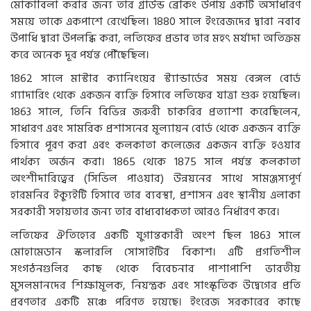
মোকাবিলা করার জন্য তার গ্রাউন্ড ব্রেকিং উপায় একটি অসাধারণ
সময়ে তাকে একপাশে রেখেছিল। 1880 সালে ইংরেজদের দ্বারা নবাব
উপাধি দ্বারা উপলব্ধি করা, লতিফের প্রভাব তার মহৎ মর্যাদা অতিক্রম
করে অনেক দূর পর্যন্ত পৌঁছেছিল।
1862 সালে মাস্টার ক্যানিংয়ের স্ট্যান্ডার্ডের সময় বেঙ্গল বোর্ড
গ্যাদারিং থেকে একজন ব্যক্তি হিসাবে লতিফের যাত্রা শুরু হয়েছিল।
1863 সালে, তিনি বিভিন্ন জরুরী চাকরির প্রত্যাশা করেছিলেন,
সাধারণ এবং সামরিক প্রশাসনের মূল্যায়ন বোর্ড থেকে একজন ব্যক্তি
হিসাবে পূরণ করা এবং কলকাতা কলেজের একজন ব্যক্তি হওয়ার
পার্থক্য অর্জন করা। 1865 থেকে 1875 সাল পর্যন্ত কলকাতা
অংশীদারিত্বের (সিভিল পাওয়ার) উন্নয়নের সাথে সামঞ্জস্যপূর্ণ
হারমনির ইক্যুইটি হিসাবে তার ব্যবস্থা, প্রশাসন এবং স্থানীয় এলাকা
সরকারী সহায়তার জন্য তার বাধ্যবাধকতা আরও নির্ধারণ করে।
লতিফের ঐতিহ্যের একটি যুগান্তকারী অংশ ছিল 1863 সালে
মোহামেডান স্কলারলি সোসাইটির বিকাশ। এটি প্রগতিশীল
সংগঠনগুলির কাছ থেকে বিবেচনার পাশাপাশি ভারতীয়
মুসলমানদের শিক্ষামূলক, নিয়ন্ত্রক এবং সাংস্কৃতিক উদ্বেগের প্রতি
প্রবণতার একটি মঞ্চে পরিণত হয়েছে। ইংরেজ সরকারের কাছে