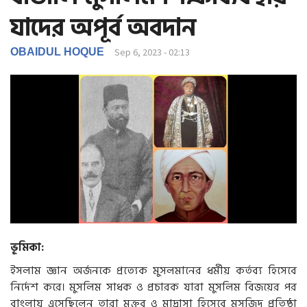
g
যাদের অপূর্ব অবদান
a
t
i
OBAIDUL HOQUE
Sep 6, 2023 - 02:13
o
n
ভূমিকা:
ইসলাম জ্ঞান অর্জনকে প্রত্যেক মুসলমানের ধর্মীয় কর্তব্য হিসেবে
নির্দেশ করে। মুসলিম সাধক ও প্রচারক যারা মুসলিম বিজয়ের পর
বাংলায় এসেছিলেন তারা মক্তব ও মাদ্রাসা হিসেবে মসজিদ প্রতিষ্ঠা