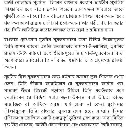
হাজী মোহাম্মদ মুহসীন ছিলেন বাংলার একজন দ্ব্যর্থহীন মুসলিম
শিক্ষাবিদ এবং দাতা। হুগলি শহরের এক সচ্ছল পরিবারে তাকে
পৃথিবীতে আনা হয়। তিনি বাড়িতে প্রাথমিক শিক্ষা গ্রহণ করেন এবং
পরে কলকাতা মাদ্রাসায় শিক্ষা গ্রহণ করেন। তার পরীক্ষা শেষ করার
পর, তিনি অতিরিক্ত কঠোর তদন্তের জন্য মক্কা ও মদিনায় যান।
বাংলায় পুনঃভ্রমণে মুহসিন মুসলমানদের জন্য বিভিন্ন শিক্ষামূলক
ভিত্তি স্থাপন করেন। এগুলি কলকাতার মাদ্রাসা-ই-আলিয়া, হুগলির
মাদ্রাসা-ই-ইসলামিয়া এবং শ্রীরামপুরের মাদ্রাসা-ই-ফুরকানের কথা
স্মরণ করে। একইভাবে তিনি বিভিন্ন গ্রন্থাগার ও আশ্রয়কেন্দ্র প্রতিষ্ঠা
করেন।
মুহসিন ছিল মুসলমানদের জন্য বর্তমান সময়ের স্কুল শিক্ষার প্রধান
ক্ষেত্র। তিনি স্বীকার করেছিলেন যে মুসলমানদের কঠোর এবং
সাধারণ উভয় বিষয়েই পড়ানো উচিত। তিনি একইভাবে গ্রহণ
করেছিলেন যে নির্দেশ সবার জন্য উপলব্ধ করা উচিত, তাদের
সামাজিক বা আর্থিক অবস্থা যাই হোক না কেন। মুহসিনের
শিক্ষামূলক ভিত্তি বাংলার মুসলমানদের মধ্যে বর্তমান দিনের
প্রশিক্ষণের উন্নতিতে একটি গুরুত্বপূর্ণ ভূমিকা গ্রহণ করে। তারা বিভিন্ন
দ্ব্যর্থহীন গবেষক, আইনি পরামর্শদাতা এবং চেয়ারম্যান তৈরি করেছে।