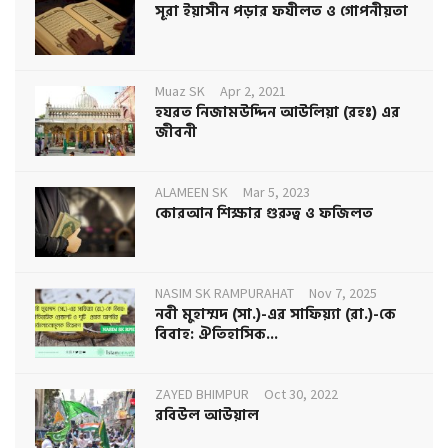
সূরা ইয়াসীন পড়ার ফযীলত ও গোপনীয়তা
Muaz SK
Apr 2, 2021
হযরত নিজামউদ্দিন আউলিয়া (রহঃ) এর
জীবনী
ALAMEEN SK
Mar 5, 2023
কোরআন শিক্ষার গুরুত্ব ও ফজিলত
NASIM SK RAMPURAHAT
Nov 7, 2025
নবী মুহাম্মদ (সা.)-এর সাফিয়্যা (রা.)-কে
বিবাহ: ঐতিহাসিক...
ZAYED BHIMPUR
Oct 30, 2022
রবিউল আউয়াল