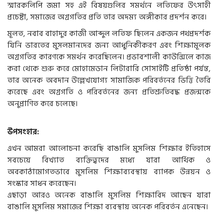
স্মারকলিপি জমা সহ এই বিষয়গুলির সমর্থনে লতিফের উৎসাহী
প্রচেষ্টা, সমাজের অগ্রগতির প্রতি তার অদম্য অঙ্গীকার প্রদর্শন করে।
মূলত, নবাব বাহাদুর কাজী আব্দুল লতিফ ছিলেন একজন পথপ্রদর্শক
যিনি ভারতের মুসলমানদের জন্য আধুনিকীকরণ এবং শিক্ষামূলক
অগ্রগতির কারণকে সমর্থন করেছিলেন। প্রভাবশালী কাউন্সিলে কাজ
করা থেকে শুরু করে মোহামেডান লিটারারি সোসাইটি প্রতিষ্ঠা পর্যন্ত,
তার অনেক অবদান উল্লেখযোগ্য সামাজিক পরিবর্তনের ভিত্তি তৈরি
করেছে এবং অগ্রগতি ও পরিবর্তনের জন্য প্রতিশ্রুতিবদ্ধ প্রজন্মকে
অনুপ্রাণিত করে চলেছে।
উপসংহার:
এখন আমরা আলোচনা করেছি বাঙালি মুসলিম শিক্ষার ইতিহাসে
সবচেয়ে বিখ্যাত ব্যক্তিত্বদের মধ্যে যারা আর্থিক ও
অবকাঠামোগতভাবে মুসলিম শিক্ষাব্যবস্থায় ব্যাপক উন্নয়ন ও
সংস্কার সাধন করেছেন।
এছাড়া আরও অনেক বাঙালি মুসলিম শিক্ষাবিদ আছেন যারা
বাঙালি মুসলিম সমাজের শিক্ষা ব্যবস্থায় অনেক পরিবর্তন এনেছেন।