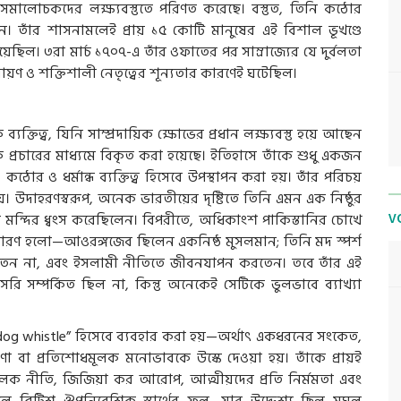
ালোচকদের লক্ষ্যবস্তুতে পরিণত করেছে। বস্তুত, তিনি কঠোর
েন। তাঁর শাসনামলেই প্রায় ১৫ কোটি মানুষের এই বিশাল ভূখণ্ডে
ছিল। ৩রা মার্চ ১৭০৭-এ তাঁর ওফাতের পর সাম্রাজ্যের যে দুর্বলতা
পরায়ণ ও শক্তিশালী নেতৃত্বের শূন্যতার কারণেই ঘটেছিল।
িত্ব, যিনি সাম্প্রদায়িক ক্ষোভের প্রধান লক্ষ্যবস্তু হয়ে আছেন
 প্রচারের মাধ্যমে বিকৃত করা হয়েছে। ইতিহাসে তাঁকে শুধু একজন
ঠোর ও ধর্মান্ধ ব্যক্তিত্ব হিসেবে উপস্থাপন করা হয়। তাঁর পরিচয়
। উদাহরণস্বরূপ, অনেক ভারতীয়ের দৃষ্টিতে তিনি এমন এক নিষ্ঠুর
ু মন্দির ধ্বংস করেছিলেন। বিপরীতে, অধিকাংশ পাকিস্তানির চোখে
V
ারণ হলো—আওরঙ্গজেব ছিলেন একনিষ্ঠ মুসলমান; তিনি মদ স্পর্শ
তেন না, এবং ইসলামী নীতিতে জীবনযাপন করতেন। তবে তাঁর এই
সরি সম্পর্কিত ছিল না, কিন্তু অনেকেই সেটিকে ভুলভাবে ব্যাখ্যা
ই “dog whistle” হিসেবে ব্যবহার করা হয়—অর্থাৎ একধরনের সংকেত,
ণা বা প্রতিশোধমূলক মনোভাবকে উস্কে দেওয়া হয়। তাঁকে প্রায়ই
ষম্যমূলক নীতি, জিজিয়া কর আরোপ, আত্মীয়দের প্রতি নির্মমতা এবং