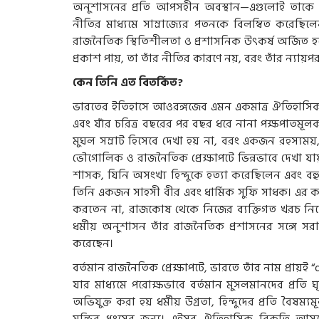
অনুশাসনের প্রতি আপসহীন অবস্থান—এগুলোই তাকে সম
নীতির মাধ্যমে সাম্রাজ্যের পতনকে বিলম্বিত করেছিল
রাজনৈতিক স্থিতিশীলতা ও প্রশাসনিক উৎকর্ষ অর্জিত হয়ে
প্রকাশ পায়, তা তাঁর নীতির কারণে নয়, বরং তাঁর ন্যায়
কেন তিনি এত বিতর্কিত?
ভারতের ইতিহাসে আওরঙ্গজেব এমন একমাত্র ঐতিহাসিক ব্যক্ত
এবং যাঁর চরিত্র বছরের পর বছর ধরে নানা পক্ষপাতমূলক
মুঘল সম্রাট হিসেবে দেখা হয় না, বরং একজন রহস্যময়, ক
ভৌগোলিক ও রাজনৈতিক প্রেক্ষাপটে ভিন্নভাবে দেখা যায়
শাসক, যিনি অসংখ্য হিন্দুকে হত্যা করেছিলেন এবং বহ
তিনি একজন সাহসী বীর এবং ধার্মিক সুফি সাধক। এর ক
করতেন না, রাজকোষ থেকে নিজের ব্যক্তিগত খরচ নি
ধর্মীয় অনুশাসন তাঁর রাজনৈতিক প্রশাসনের সঙ্গে সরা
করেছেন।
বর্তমান রাজনৈতিক প্রেক্ষাপটে, ভারতে তাঁর নাম প্রায়
যার মাধ্যমে পরোক্ষভাবে বর্তমান মুসলমানদের প্রতি ঘৃ
অভিযুক্ত করা হয় ধর্মীয় উগ্রতা, হিন্দুদের প্রতি বৈ