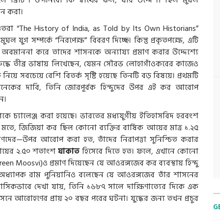
 ব্রিটিশ ঔপনিবেশিক স্বার্থের ফল, যার উদ্দেশ্য ছিল মুঘল
ান করা।
্ডিতরা “The History of India, as Told by Its Own Historians”
ুগ সম্পর্কে “নিরপেক্ষ” বিবরণ দিচ্ছে। কিন্তু প্রকৃতপক্ষে, এটি
ের অবমাননা করে তাদের শাসনকে অন্যায্য প্রমাণ করার উদ্দেশ্যে
রুদ্ধে তীব্র ভাষায় লিখেছেন, যেমন সৌরভ লোহাগাঁওকরের কাজেও
়ে সবচেয়ে বেশি বিতর্ক সৃষ্টি হয়েছে তিনটি বড় বিষয়ে। প্রথমটি
অনেকের দাবি, তিনি জোরপূর্বক হিন্দুদের উপর এই কর আরোপ
ন।
গকে চ্যালেঞ্জ করা হয়েছে। ভারতের মধ্যযুগীয় ইতিহাসবিদ হরবংশ
ঁর মতে, জিজিয়া কর ছিল কোনো ব্যক্তির বার্ষিক আয়ের মাত্র ১.২৫
্মণদের—উপর আরোপ করা হত, তাঁদের নিরাপত্তা সুনিশ্চিত করার
আয়ের ২.৫০ শতাংশ
যাকাত
হিসেবে দিতে হত। ফলে, এখানে কোনো
een Moosvi)ও প্রমাণ দিয়েছেন যে আওরঙ্গজেব কর ব্যবস্থায় হিন্দু
, অধ্যাপক রাম পুনিয়ানিও বলেছেন যে আওরঙ্গজেব তাঁর শাসনের
িকভাবে দেখা যায়, তিনি ১৬৮৭ সালে দাক্ষিণাত্যের দিকে এক
ে আরোহণের প্রায় ২০ বছর পরের ঘটনা। যুদ্ধের জন্য তখন প্রচুর
G