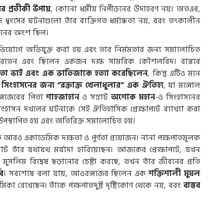
ের প্রতীকী উপায়
, কোনো ধর্মীয় নিপীড়নের উদাহরণ নয়। অতএব,
 ধ্বংসের ঘটনাগুলো তাঁর ব্যক্তিগত ধর্মান্ধতা নয়, বরং তৎকালীন
রদর্শনের অংশ ছিল।
অভিযোগে অভিযুক্ত করা হয় এবং তার নির্মমতার জন্য সমালোচিত
রতেন এবং ছিলেন একজন দক্ষ সামরিক কৌশলবিদ। বাস্তবে
চাতো ভাই এবং এক ভাতিজাকে হত্যা করেছিলেন
, কিন্তু এটিও মনে
 সিংহাসনের জন্য “রক্তাক্ত খেলাধুলার” এক ঐতিহ্য
, যা মঙ্গোল
্গজেবের পিতা
শাহজাহান
ও সম্রাট
অশোক মহান
-ও সিংহাসনের
র সিংহাসন দখলের ঘটনাকে সেই ঐতিহাসিক প্রেক্ষাপটে ব্যাখ্যা করা
 উপস্থাপিত হয় এবং অতিরিক্ত সমালোচিত হয়।
 আরও একাডেমিক দক্ষতা ও পূর্ণতা প্রয়োজন। নানা পক্ষপাতমূলক
ম্রাট তাঁর যথাযথ মর্যাদা হারিয়েছেন। আজকের প্রেক্ষাপটে, যখন
ুসলিম বিদ্বেষ ছড়ানোর চেষ্টা করছে, তখন তাঁর জীবনের প্রতি
বি
। সবশেষে বলা যায়, আওরঙ্গজেব ছিলেন এক
শক্তিশালী মুঘল
মিকা রেখেছেন। তাঁকে পক্ষপাতদুষ্ট দৃষ্টিকোণ থেকে নয়, বরং
বাস্তব