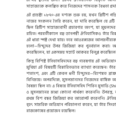
মন্দির ধ্বংসের জন্য। এইসব ঐতিহাসিক বিকৃতি আসলে
সাম্রাজ্যকে কলঙ্কিত করে নিজেদের শাসনকে বৈধতা প্রদ
এই প্রচেষ্টা ১৮৭০-এর দশকে শুরু হয়, যখন ব্রিটিশ পণ
নামের সংকলন তৈরি করেন, যা দাবি করেছিল যে এটি মুঘল য
ছিল ব্রিটিশ সাম্রাজ্যবাদী প্রচারণার অংশ, যা মুঘলদ
রচিত। পরবর্তীকালে বহু ডানপন্থী ঐতিহাসিকও তাঁর বি
এই ধারা স্পষ্ট দেখা যায়। তবে আওরঙ্গজেব আলমগীরকে নিয
হলো—হিন্দুদের উপর জিজিয়া কর পুনর্বহাল করা। 
করেছিলেন, যা একসময় সম্রাট আকবর বিলুপ্ত করেছিলে
কিন্তু বিশিষ্ট ইতিহাসবিদদের বহু গবেষণায় এই অভিযো
মুখিয়া এই বিষয়টি বিস্তারিতভাবে ব্যাখ্যা করেছেন। তা
শতাংশ, এবং এটি কেবল ধনী হিন্দুদের—বিশেষত ব্রাহ
বিনিময়ে। অপরদিকে, মুসলমানদের নিজেদের বার্ষিক 
বৈষম্য ছিল না। এ বিষয়ে ইতিহাসবিদ শিরিন মূসাভি (Shir
ও মুসলমানের মধ্যে কোনো পার্থক্য করেননি। উপরন্তু
প্রথম বিশ বছর জিজিয়া কর আরোপই করেননি। ঐতিহাস
বৃহৎ সামরিক অভিযান পরিচালনা করেন, যা তাঁর সিংহাসন
রাজকোষের প্রয়োজন হয়েছিল।