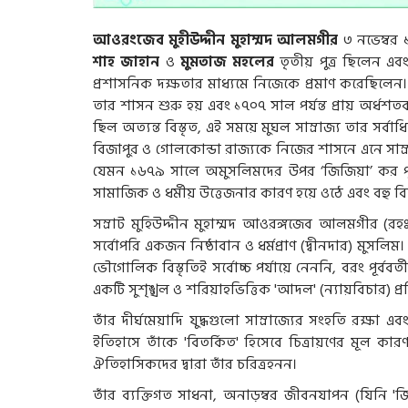
আওরংজেব মুহীউদ্দীন মুহাম্মদ আলমগীর
৩ নভেম্বর 
শাহ জাহান
ও
মুমতাজ মহলের
তৃতীয় পুত্র ছিলেন এ
প্রশাসনিক দক্ষতার মাধ্যমে নিজেকে প্রমাণ করেছিলে
তার শাসন শুরু হয় এবং ১৭০৭ সাল পর্যন্ত প্রায় অর
ছিল অত্যন্ত বিস্তৃত, এই সময়ে মুঘল সাম্রাজ্য তার সর্
বিজাপুর ও গোলকোন্ডা রাজ্যকে নিজের শাসনে এনে সাম
যেমন ১৬৭৯ সালে অমুসলিমদের উপর ‘জিজিয়া’ কর পুনরা
সামাজিক ও ধর্মীয় উত্তেজনার কারণ হয়ে ওঠে এবং বহু বিতর
সম্রাট মুহিউদ্দীন মুহাম্মদ আওরঙ্গজেব আলমগীর (রহ
সর্বোপরি একজন নিষ্ঠাবান ও ধর্মপ্রাণ (দ্বীনদার) মুসলিম
ভৌগোলিক বিস্তৃতিই সর্বোচ্চ পর্যায়ে নেননি, বরং পূর
একটি সুশৃঙ্খল ও শরিয়াহভিত্তিক 'আদল' (ন্যায়বিচার) প্রতি
তাঁর দীর্ঘমেয়াদি যুদ্ধগুলো সাম্রাজ্যের সংহতি রক্ষা এ
ইতিহাসে তাঁকে 'বিতর্কিত' হিসেবে চিত্রায়ণের মূল 
ঐতিহাসিকদের দ্বারা তাঁর চরিত্রহনন।
তাঁর ব্যক্তিগত সাধনা, অনাড়ম্বর জীবনযাপন (যিনি '