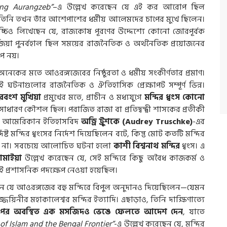
ing Aurangzeb”
–এ উল্লেখ করেছেন যে এই কর আরোপ ছিল
 তিনি তখন তাঁর আশেপাশের ধর্মীয় আলেমদের চাপের মুখে ছিলেন।
চিও লিখেছেন যে, রাজকোষ পূরণের উদ্দেশ্যে কোনো জোরপূর্বক
িজিয়া পুনর্বহাল ছিল সময়ের রাজনৈতিক ও অর্থনৈতিক প্রয়োজনের
প নয়।
অনেকের মতে আওরঙ্গজেবের নিষ্ঠুরতা ও ধর্মীয় সংকীর্ণতার প্রমাণ।
ই ঘটনাগুলোর রাজনৈতিক ও ঐতিহাসিক প্রেক্ষাপট সম্পূর্ণ ভিন্ন।
রবংশ মুখিয়া
প্রমুখের মতে, প্রাচীন ও মধ্যযুগে
মন্দির ধ্বংস কোনো
াধারণ কৌশল ছিল। পরাজিত রাজা বা প্রতিদ্বন্দ্বী শাসকের প্রতীকী
হত। আমেরিকান ইতিহাসবিদ
অড্রি ট্রুশকে (Audrey Truschke)
-এর
ষ্ট মন্দির ধ্বংসের নির্দেশ দিয়েছিলেন বটে, কিন্তু মোট কতটি মন্দির
ায় না। সবচেয়ে আলোচিত ঘটনা হলো
কাশী বিশ্বনাথ মন্দির
ধ্বংস। এ
ামাইয়া
উল্লেখ করেছেন যে, সেই মন্দিরে কিছু অবৈধ কাজকর্ম ও
প্রশাসনিক পদক্ষেপ নেওয়া হয়েছিল।
 যে আওরঙ্গজেব বহু মন্দিরে বিপুল অনুদানও দিয়েছিলেন—যেমন
 উজ্জয়িনীর মহাকালেশ্বর মন্দির ইত্যাদি। এছাড়াও, তিনি দাক্ষিণাত্যে
র উপর অবস্থিত এক মসজিদও ভেঙে ফেলতে আদেশ দেন
, যাতে
 of Islam and the Bengal Frontier”
-এ উল্লেখ করেছেন যে, মন্দির