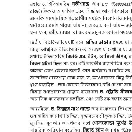
এছাড়াও, ইতিহাসবিদ
সতীশচন্দ্র
তাঁর গ্রন্থ
“Reassess
রাজনৈতিক ও আদর্শগত উভয় সিদ্ধান্ত। আদর্শগতভাবে,
এমনকি সমসাময়িক ইউরোপীয় পর্যটক নিকোলাও মানুচ্
ধর্মান্তরের প্রমাণ পাওয়া যায়নি। অতএব, বলা যায়—জ
ফলাফল, ধর্মীয় বৈষম্য বা জবরদস্তিমূলক কোনো পদক্ষে
দ্বিতীয় বিতর্কিত বিষয়টি হলো
মন্দির ভাঙার প্রসঙ্গ
, যা 
কিন্তু আধুনিক ইতিহাসবিদদের গবেষণায় দেখা যায়, এ
প্রখ্যাত ইতিহাসবিদ
রিচার্ড এম. ইটন, রোমিলা ঠাপর, হ
বিরল ঘটনা ছিল না
, বরং এটি ভারতীয় রাজনীতির এক স
ক্ষমতা ভেঙে ফেলার জন্যই এমন কর্মকাণ্ড সংঘটিত 
সাম্প্রতিক গবেষণায় দেখা যায় যে, আওরঙ্গজেব কিছু নির্দি
ধ্বংস হয়েছিল—তার কোনো নির্ভরযোগ্য নথি পাওয়া য
বিষয়ে মধ্যপ্রদেশের প্রাক্তন রাজ্যপাল
ড. পট্টাভি সীতার
অনৈতিক কার্যকলাপ চলছিল, এবং সেটি বন্ধ করার জন্যই 
অন্যদিকে,
ড. বিশ্বম্ভর নাথ পান্ডে
তাঁর সংকলনে লিখেছেন
গুয়াহাটির কামাখ্যা মন্দির, বৃন্দাবনের শ্রীকৃষ্ণ মন্দির,
মুসলিম সুলতানাত দখলের পথে
গোলকোন্ডা দুর্গে
সামরিক অভিযান সহজ হয়।
রিচার্ড ইটন
তাঁর গ্রন্থ
“Rise