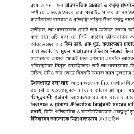
ধ্বংস আসলে ছিল
রাজনৈতিক ক্ষমতা ও কর্তৃত্ব প্রদর্শন
স্পষ্ট যে আওরঙ্গজেবের দ্বারা সংঘটিত মন্দির বা মসজিদ
রাজনৈতিক বাস্তবতা ও প্রতিদ্বন্দ্বী শক্তির উপর কর্তৃত্ব প্
তৃতীয়ত, আওরঙ্গজেবকে প্রায়ই তার ভাইদের হত্যার 
করা হয়। এটি সত্য যে তিনি কঠোর জীবনযাপন ক
আওরঙ্গজেব তার
তিন ভাই, এক পুত্র, কয়েকজন চা
রাখা জরুরি যে
মুঘল সাম্রাজ্যের ইতিহাস নিজেই ছিল
সাম্রাজ্যের আমল থেকেই চলে আসছে। এমনকি আওরঙ
প্রতিদ্বন্দ্বীদের নির্মূল করেছিলেন। তাই আওরঙ্গজেবে
উচিত, যদিও তাঁর ক্ষেত্রে বিষয়টি অনেক সময় ভুলভাবে
উপসংহারে বলা যায়
, আওরঙ্গজেবকে নিয়ে লেখালেখিতে
প্রচারণা ও ষড়যন্ত্রমূলক ব্যাখ্যার কারণে এই মুঘল স
‘হিন্দুত্ববাদী’ প্রচারণা
আওরঙ্গজেবের নাম ব্যবহার করে ম
নিরপেক্ষ ও প্রামাণ্য ঐতিহাসিক বিশ্লেষণই সময়ের দা
সম্রাট
, যিনি ঐতিহাসিক ও রাজনৈতিকভাবে গুরুত্বপূর্ণ ভূ
ইতিহাসের আলোকে নিরপেক্ষভাবে
দেখা উচিত।