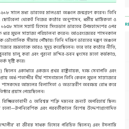
১৬১৮ সালে মধ্য ভারতের মালওয়া অঞ্চলে জন্মগ্রহণ করেন। তিনি
বং ছোটবেলা থেকেই নিজের কঠোর অনুশাসন, ধর্মীয় ধার্মিকতা ও
R
ন। ১৬৫৮ সালে সম্রাট হিসেবে সিংহভাগ ভারতের উপমহাদেশের ওপর
্ধশতক ধরে মুঘল সাম্রাজ্য পরিচালনা করেন। আওরংজেবের শাসনকাল
বাধিক ভৌগোলিক সীমায় পৌঁছায়। তিনি দক্ষিণ ভারতের দক্কণ অঞ্চলে
্রাজ্যের ক্ষমতাকে আরও সুদৃঢ় করেছিলেন। তবে তার কঠোর নীতি,
য় চালু করা এবং পুরনো মন্দির-ভবন ধ্বংসের মতো কর্মকাণ্ড,
্ক সৃষ্টি করে।
ঃ) ছিলেন একাধারে একজন প্রখর রাষ্ট্রনায়ক, দক্ষ সেনাপতি এবং
। প্রায় অর্ধ-শতাব্দীর দীর্ঘ শাসনামলে তিনি কেবল মুঘল সাম্রাজ্যের
্ববর্তী শাসকদের আমলের বিলাসিতা ও অভ্যন্তরীণ অবক্ষয় রোধ করে
ষ্ঠার প্রয়াস পেয়েছিলেন।
বং বিচ্ছিন্নতাবাদী ও অবিশ্বস্ত শক্তি দমনের জন্যই অপরিহার্য ছিল।
কারণ হলো—ঔপনিবেশিক এবং পরবর্তীকালে বিশেষ উদ্দেশ্যপ্রণোদিত
জিন্দাপীর' বা জীবন্ত সাধক হিসেবে পরিচিত ছিলেন) এবং ইসলামি