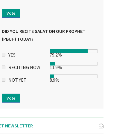
Vote
DID YOU RECITE SALAT ON OUR PROPHET
(PBUH) TODAY?
YES
79.2%
RECITING NOW
11.9%
NOT YET
8.9%
Vote
ET NEWSLETTER