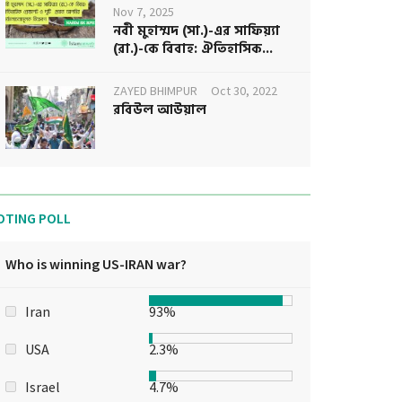
Nov 7, 2025
নবী মুহাম্মদ (সা.)-এর সাফিয়্যা
(রা.)-কে বিবাহ: ঐতিহাসিক...
ZAYED BHIMPUR
Oct 30, 2022
রবিউল আউয়াল
OTING POLL
Who is winning US-IRAN war?
Iran
93%
USA
2.3%
Israel
4.7%