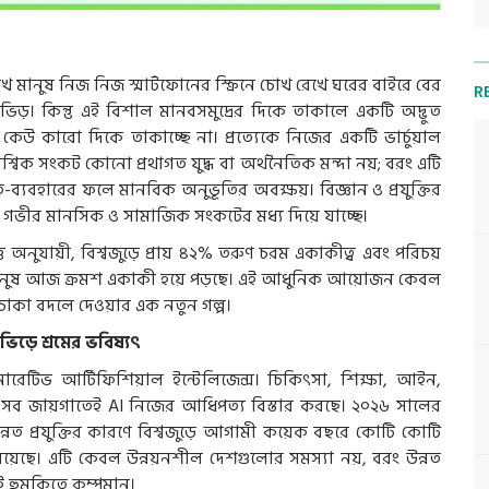
ানুষ নিজ নিজ স্মার্টফোনের স্ক্রিনে চোখ রেখে ঘরের বাইরে বের
R
ভিড়। কিন্তু এই বিশাল মানবসমুদ্রের দিকে তাকালে একটি অদ্ভুত
উ কারো দিকে তাকাচ্ছে না। প্রত্যেকে নিজের একটি ভার্চুয়াল
শ্বিক সংকট কোনো প্রথাগত যুদ্ধ বা অর্থনৈতিক মন্দা নয়; বরং এটি
-ব্যবহারের ফলে মানবিক অনুভূতির অবক্ষয়। বিজ্ঞান ও প্রযুক্তির
ক গভীর মানসিক ও সামাজিক সংকটের মধ্য দিয়ে যাচ্ছে।
উপাত্ত অনুযায়ী, বিশ্বজুড়ে প্রায় ৪২% তরুণ চরম একাকীত্ব এবং পরিচয়
্দ্রে মানুষ আজ ক্রমশ একাকী হয়ে পড়ছে। এই আধুনিক আয়োজন কেবল
র চাকা বদলে দেওয়ার এক নতুন গল্প।
 ভিড়ে শ্রমের ভবিষ্যৎ
ারেটিভ আর্টিফিশিয়াল ইন্টেলিজেন্স। চিকিৎসা, শিক্ষা, আইন,
—সব জায়গাতেই AI নিজের আধিপত্য বিস্তার করছে। ২০২৬ সালের
ন্নত প্রযুক্তির কারণে বিশ্বজুড়ে আগামী কয়েক বছরে কোটি কোটি
ে রয়েছে। এটি কেবল উন্নয়নশীল দেশগুলোর সমস্যা নয়, বরং উন্নত
এই হুমকিতে কম্পমান।