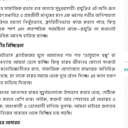
মাজিক প্রভাব হবে অত্যন্ত সুদূরপ্রসারী। প্রযুক্তির এই অতি-দ্রুত
ণ মধ্যবিত্ত ও শ্রমজীবী মানুষের মনে এক ধরণের গভীর অনিশ্চয়তা
ম হয়তো নিখুঁতভাবে, ক্লান্তিহীনভাবে কাজ করতে পারে; কিন্তু
 স্পর্শ এবং পারস্পরিক সহমর্মিতা থাকে—প্রযুক্তি তা কখনোই
বিক আনন্দ হারিয়ে যাচ্ছে।
 বিচ্ছিন্নতা
টাভার্স প্ল্যাটফর্মের যুগে আমাদের শত শত "ভার্চুয়াল বন্ধু" বা
ন্যায় আমরা ভেসে যাচ্ছি। কিন্তু বাস্তব জীবনের কোনো সংকটে
 মনোবিজ্ঞানীদের মতে, সামাজিক যোগাযোগ মাধ্যমের অতিরিক্ত
V
রছে, যা তাকে বাস্তব সমাজ থেকে দূরে ঠেলে দিচ্ছে। এর ফলে তরুণ
বে বাড়িয়ে দিয়েছে।
বনের আনন্দের বাস্তব মুহূর্তগুলোকে উপভোগ করার চেয়ে, সেটিকে
্রচার করতে বেশি ব্যস্ত। লাইক, কমেন্ট আর শেয়ারের এই অবাস্তব ও
্রিক, অহংকারী ও ভোগবাদী বানিয়ে তুলছে। আমরা বাইরের জগতের
, নিজের অন্তরের থেকে বিচ্ছিন্ন হয়ে পড়ছি।
োভের খেসারত