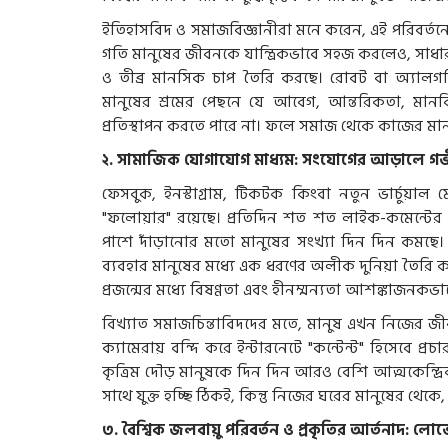
ইতিহাসবিদ ও সমাজবিজ্ঞানীরা মনে করেন, এই পরিবর্তনের সা
গতি মানুষের জীবনকে যান্ত্রিকভাবে সহজ করলেও, সাধার
ও তীব্র মানসিক চাপ তৈরি করছে। রোবট বা অ্যালগরিদ
মানুষের শ্রমের পেছনে যে আবেগ, আন্তরিকতা, মানবিক
প্রতিস্থাপন করতে পারে না। ফলে সমাজ থেকে কাজের মান
২. সামাজিক যোগাযোগ মাধ্যম: সংযোগের আড়ালে গভীর
ফেসবুক, ইনস্টাগ্রাম, টিকটক কিংবা নতুন ভার্চুয়াল মে
"ফলোয়ার" রয়েছে। প্রতিদিন শত শত লাইক-কমেন্টের ব
পাশে দাঁড়ানোর মতো মানুষের সংখ্যা দিন দিন কমছে।
ব্যবহার মানুষের মধ্যে এক ধরণের অলীক দুনিয়া তৈরি ক
প্রজন্মের মধ্যে বিষণ্ণতা এবং হীনম্মন্যতা আশঙ্কাজনকভা
বিখ্যাত সমাজচিন্তাবিদদের মতে, মানুষ এখন নিজের জী
ক্যামেরায় বন্দি করে ইন্টারনেটে "কন্টেন্ট" হিসেবে প
কৃত্রিম দৌড় মানুষকে দিন দিন আরও বেশি আত্মকেন্দ
সাথে যুক্ত হচ্ছি ঠিকই, কিন্তু নিজের ঘরের মানুষের থেকে
৩. বৈশ্বিক জলবায়ু পরিবর্তন ও প্রকৃতির আর্তনাদ: ল