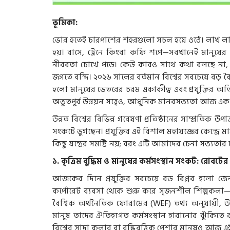
ভূমিকা:
ভোর হতেই চারপাশের শহরগুলো সচল হয়ে ওঠে। লাখ লাখ ম
হয়। বাসে, ট্রেনে কিংবা কফি শপে—সবখানেই মানুষের 
নীরবতা চোখে পড়ে। কেউ কারও সাথে কথা বলছে না, কে
জগতে বন্দি। ২০২৬ সালের বর্তমান বিশ্বের সবচেয়ে বড় বৈ
হলো মানুষের ভেতরের চরম একাকীত্ব এবং প্রযুক্তির অতি
অভূতপূর্ব উন্নয়ন সত্ত্বেও, আধুনিক মানবসভ্যতা আজ এ
উন্নত বিশ্বের বিভিন্ন গবেষণা প্রতিষ্ঠানের সাম্প্রতিক 
সংকটে ভুগছেন। প্রযুক্তির এই বিশাল মহাযজ্ঞের কেন
কিছু যন্ত্রের সমষ্টি নয়; বরং এটি আমাদের চেনা সভ্যতা
১. কৃত্রিম বুদ্ধিম ও মানুষের কর্মসংস্থান সংকট: রোবটের
আজকের দিনে প্রযুক্তির সবচেয়ে বড় বিপ্লব হলো জেন
কর্পোরেট ব্যবসা থেকে শুরু করে সৃজনশীল শিল্পকলা
বৈশ্বিক অর্থনৈতিক ফোরামের (WEF) তথ্য অনুযায়ী, উ
মানুষ তাদের ঐতিহ্যগত কর্মসংস্থান হারানোর ঝুঁকিত
বিশ্বের সাদা কলার বা বুদ্ধিবৃত্তিক পেশার মানুষও আজ 