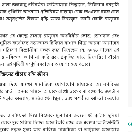
ু হলো জলবায়ু পরিবর্তন। অতিমাত্রায় শিল্পায়ন, নির্বিচারে বনভূমি
ফলে পৃথিবীর তাপমাত্রা প্রতিনিয়ত বাড়ছে। মেরু অঞ্চলের বরফ গলে
বং সমুদ্রপৃষ্ঠের উচ্চতা বৃদ্ধি আজ বিশ্বজুড়ে কোটি কোটি মানুষের
ব এর কেন্দ্রে রয়েছে মানুষের অপরিসীম লোভ, ভোগবাদ এবং
। আধুনিক কর্পোরেট সভ্যতাকে টিকিয়ে রাখতে গিয়ে আমরা আমাদের
্ছি। পরিবেশ বিজ্ঞানীরা সতর্ক করে দিয়েছেন যে, ২০২৬ সালের এই
ানসিকতা ত্যাগ না করি এবং প্রকৃতির সাথে মিলেমিশে বাঁচার
্য এই পৃথিবী সম্পূর্ণ বসবাসের অযোগ্য হয়ে পড়বে।
্রিনের খাঁচায় বন্দি জীবন
ধ্য দিয়ে যাচ্ছে। সামাজিক যোগাযোগ মাধ্যমের অ্যালগরিদম
 ঘণ্টা স্ক্রিনের সামনে আটকে রাখে। একে বলা হচ্ছে 'ডিজিপটাল
ই পড়ার অভ্যাস, মাঠের খেলাধুলা, এবং সশরীরে আড্ডা দেওয়ার
র জনপ্রিয়তা দিয়ে নিজেকে মূল্যায়ন করছে। এই কৃত্রিম দুনিয়া
ধ থেকে দূরে সরিয়ে দিচ্ছে। ফলে তৈরি হচ্ছে এক ধরণের 'আইডেন্টিটি
G
নুষের প্রকৃত মূল্য তার বাহ্যিক চাকচিক্য বা ভার্চুয়াল ফলোয়ার