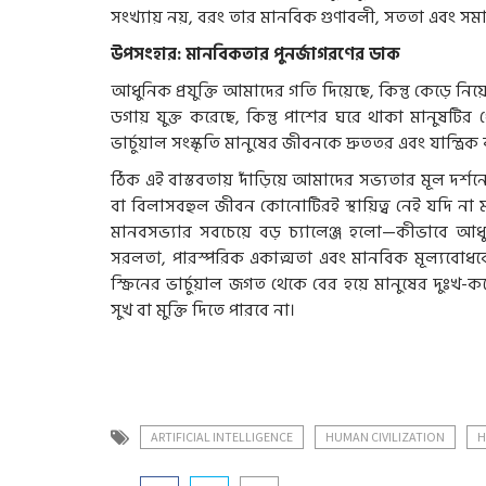
সংখ্যায় নয়, বরং তার মানবিক গুণাবলী, সততা এবং সমাজে
উপসংহার: মানবিকতার পুনর্জাগরণের ডাক
আধুনিক প্রযুক্তি আমাদের গতি দিয়েছে, কিন্তু কেড়ে নিয়
ডগায় যুক্ত করেছে, কিন্তু পাশের ঘরে থাকা মানুষটির থ
ভার্চুয়াল সংস্কৃতি মানুষের জীবনকে দ্রুততর এবং যান্ত্রিক
ঠিক এই বাস্তবতায় দাঁড়িয়ে আমাদের সভ্যতার মূল দর্শনে
বা বিলাসবহুল জীবন কোনোটিরই স্থায়িত্ব নেই যদি না
মানবসভ্যার সবচেয়ে বড় চ্যালেঞ্জ হলো—কীভাবে আধুন
সরলতা, পারস্পরিক একাত্মতা এবং মানবিক মূল্যবোধক
স্ক্রিনের ভার্চুয়াল জগত থেকে বের হয়ে মানুষের দুঃখ-ক
সুখ বা মুক্তি দিতে পারবে না।
ARTIFICIAL INTELLIGENCE
HUMAN CIVILIZATION
H