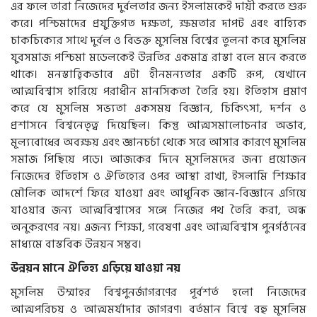
এর ফলে তারা নিজেদের দুর্বলতার জন্য ইসলামকেই দায়ী করতে শুরু
করে। পশ্চিমাদের প্রযুক্তিগত দক্ষতা, ক্ষমতার দাপট এবং বাহ্যিক
চাকচিক্যের সাথে দুর্বল ও বিভক্ত মুসলিম বিশ্বের তুলনা করে মুসলিম
যুবসমাজ পশ্চিমা মডেলকেই উন্নতির একমাত্র রাস্তা বলে মনে করতে
থাকে। মনস্তাত্ত্বিকভাবে এটা হীনমন্যতার একটি রূপ, যেখানে
আত্মবিশ্বাস হারিয়ে পরাধীন মানসিকতা তৈরি হয়। ইতিহাস প্রমাণ
করে যে মুসলিম সভ্যতা একসময় বিজ্ঞান, চিকিৎসা, দর্শন ও
প্রশাসনে বিশ্বনেতৃত্ব দিয়েছিল। কিন্তু আত্মসমালোচনার অভাব,
মূল্যবোধের অবক্ষয় এবং জ্ঞানচর্চা থেকে সরে আসার কারণে মুসলিম
সমাজ পিছিয়ে পড়ে। আজকের দিনে মুসলিমদের জন্য প্রয়োজন
নিজেদের ইতিহাস ও ঐতিহ্যের ওপর আস্থা রাখা, ইসলামি শিক্ষার
মৌলিক আদর্শে ফিরে যাওয়া এবং আধুনিক জ্ঞান-বিজ্ঞানে এগিয়ে
যাওয়ার জন্য আত্মবিশ্বাসের সঙ্গে নিজের পথ তৈরি করা, অন্ধ
অনুকরণের নয়। এজন্য শিক্ষা, গবেষণা এবং আত্মবিশ্বাস পুনর্গঠনের
মাধ্যমে বাস্তবিক উন্নয়ন সম্ভব।
উন্নয়ন মানে ঐতিহ্য এড়িয়ে যাওয়া নয়
মুসলিম উম্মাহর বিশ্বপুনর্জাগরণের পূর্বশর্ত হলো নিজেদের
আত্মপরিচয় ও আত্মমর্যাদার জাগরণ। বর্তমান বিশ্বে বহু মুসলিম