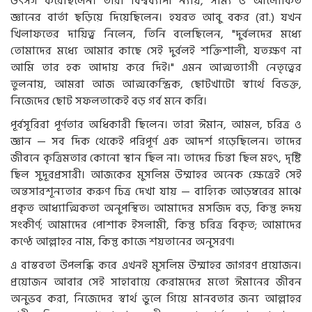
উৎসর্গ করেছিলেন। তাঁরা বিশ্বব্যাপী ন্যায়, সাম্য ও আলোকিত
জ্ঞানের বার্তা ছড়িয়ে দিয়েছিলেন। হযরত আবু বকর (রা.) যখন
খিলাফতের দায়িত্ব নিলেন, তিনি বলেছিলেন, "দুর্বলদের মধ্যে
তোমাদের মধ্যে আমার কাছে সেই দুর্বলই শক্তিশালী, যতক্ষণ না
আমি তার হক আদায় করে দিই।" এমন আত্মত্যাগী নেতৃত্বের
তুলনায়, আমরা আজ আত্মকেন্দ্রিক, ছোটখাটো স্বার্থে বিভক্ত,
নিজেদের ছোট সফলতাকেই বড় গর্ব মনে করি।
পূর্বসূরিরা পূর্ণতার অধিকারী ছিলেন। তারা ঈমান, আমল, চরিত্র ও
জ্ঞান — সব দিক থেকেই পরিপূর্ণ এক আদর্শ গড়েছিলেন। তাদের
জীবনে কৃত্রিমতার কোনো স্থান ছিল না। তাদের চিন্তা ছিল মহৎ, দৃষ্টি
ছিল সুদূরপ্রসারী। আজকের মুসলিম উম্মাহর অনেক ক্ষেত্রেই সেই
অন্তসারশূন্যতার করুণ চিত্র দেখা যায় — বাহ্যিক আড়ম্বরের মাঝে
প্রকৃত আধ্যাত্মিকতা অনুপস্থিত। আমাদের মসজিদ বড়, কিন্তু হৃদয়
সংকীর্ণ; আমাদের পোশাক ইসলামী, কিন্তু চরিত্র বিকৃত; আমাদের
কণ্ঠে আল্লাহর নাম, কিন্তু কাজে শয়তানের অনুসরণ।
এ বাস্তবতা উপলব্ধি করে এখনই মুসলিম উম্মাহর জাগরণ প্রয়োজন।
প্রয়োজন আবার সেই সাহাবায়ে কেরামদের মতো ঈমানের জীবন
অনুভব করা, নিজেদের স্বার্থ ভুলে গিয়ে মানবতার জন্য আল্লাহর