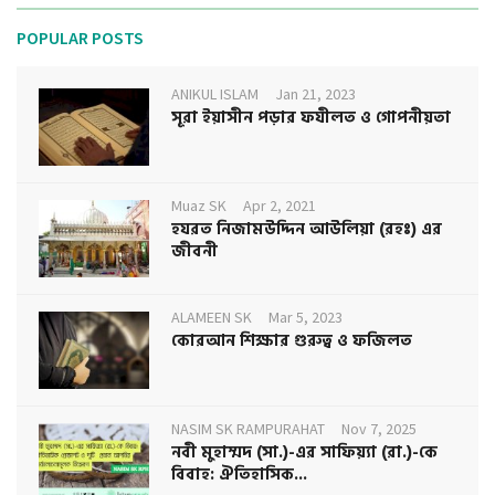
POPULAR POSTS
ANIKUL ISLAM
Jan 21, 2023
সূরা ইয়াসীন পড়ার ফযীলত ও গোপনীয়তা
Muaz SK
Apr 2, 2021
হযরত নিজামউদ্দিন আউলিয়া (রহঃ) এর
জীবনী
ALAMEEN SK
Mar 5, 2023
কোরআন শিক্ষার গুরুত্ব ও ফজিলত
NASIM SK RAMPURAHAT
Nov 7, 2025
নবী মুহাম্মদ (সা.)-এর সাফিয়্যা (রা.)-কে
বিবাহ: ঐতিহাসিক...