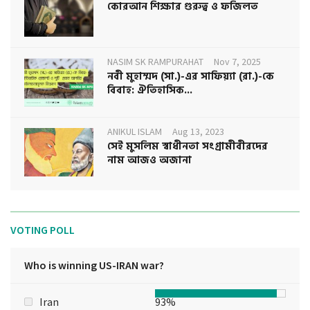
কোরআন শিক্ষার গুরুত্ব ও ফজিলত
NASIM SK RAMPURAHAT
Nov 7, 2025
নবী মুহাম্মদ (সা.)-এর সাফিয়্যা (রা.)-কে
বিবাহ: ঐতিহাসিক...
ANIKUL ISLAM
Aug 13, 2023
সেই মুসলিম স্বাধীনতা সংগ্রামীবীরদের
নাম আজও অজানা
VOTING POLL
Who is winning US-IRAN war?
Iran
93%