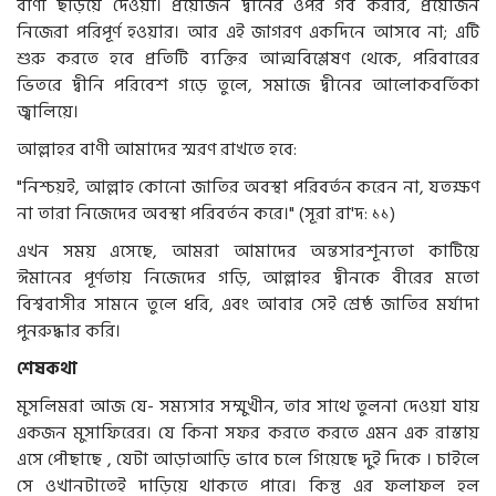
বাণী ছড়িয়ে দেওয়া। প্রয়োজন দ্বীনের ওপর গর্ব করার, প্রয়োজন
নিজেরা পরিপূর্ণ হওয়ার। আর এই জাগরণ একদিনে আসবে না; এটি
শুরু করতে হবে প্রতিটি ব্যক্তির আত্মবিশ্লেষণ থেকে, পরিবারের
ভিতরে দ্বীনি পরিবেশ গড়ে তুলে, সমাজে দ্বীনের আলোকবর্তিকা
জ্বালিয়ে।
আল্লাহর বাণী আমাদের স্মরণ রাখতে হবে:
"নিশ্চয়ই, আল্লাহ কোনো জাতির অবস্থা পরিবর্তন করেন না, যতক্ষণ
না তারা নিজেদের অবস্থা পরিবর্তন করে।" (সূরা রা'দ: ১১)
এখন সময় এসেছে, আমরা আমাদের অন্তসারশূন্যতা কাটিয়ে
ঈমানের পূর্ণতায় নিজেদের গড়ি, আল্লাহর দ্বীনকে বীরের মতো
বিশ্ববাসীর সামনে তুলে ধরি, এবং আবার সেই শ্রেষ্ঠ জাতির মর্যাদা
পুনরুদ্ধার করি।
শেষকথা
মুসলিমরা আজ যে- সম্যসার সম্মুখীন, তার সাথে তুলনা দেওয়া যায়
একজন মুসাফিরের। যে কিনা সফর করতে করতে এমন এক রাস্তায়
এসে পৌছাছে , যেটা আড়াআড়ি ভাবে চলে গিয়েছে দুই দিকে । চাইলে
সে ওখানটাতেই দাড়িয়ে থাকতে পারে। কিন্তু এর ফলাফল হল