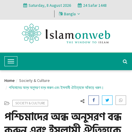
Saturday, 8 August 2026
24 Safar 1448
Bangla
T
o
g
Home
Society & Culture
g
পশ্চিমাদের অন্ধ অনুসরণ বন্ধ করুন এবং ইসলামী ঐতিহ্যকে আঁকড়ে ধরুন।
l
e
SOCIETY & CULTURE
N
পশ্চিমাদের অন্ধ অনুসরণ বন্ধ
a
v
করুন এবং ইসলামী ঐতিহ্যকে
i