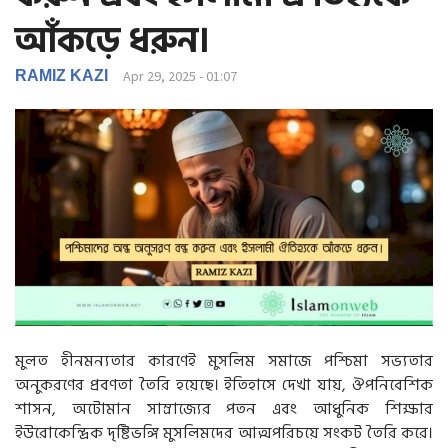
g
আঁকড়ে ধরুন।
a
t
i
RAMIZ KAZI
Apr 29, 2025 - 01:07
o
n
মুলত হীনমন্যতার কারণেই মুসলিম সমাজে পশ্চিমা সভ্যতার
অনুকরণের প্রবণতা তৈরি হয়েছে। ইতিহাসে দেখা যায়, ঔপনিবেশিক
শাসন, অটোমান সাম্রাজ্যের পতন এবং আধুনিক শিক্ষার
ইউরোকেন্দ্রিক দৃষ্টিভঙ্গি মুসলিমদের আত্মপরিচয়ে সংকট তৈরি করে।