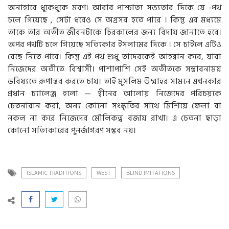
অনাহারে ধুকেধুকে মরণ। আবার পাশ্চাত্য সভ্যতার দিকে যে -পথ
চলে গিয়েছে , সেটা ধরেও সে অগ্রসর হতে পারে । কিন্তু এর মধ্যমে
তাকে তার অতীত জীবনটাকে চিরকালের জন্য বিদায় জানাতে হবে।
অপর পথটি চলে গিয়েছে সত্যিকার ইসলামের দিকে । সে চাইলে এটিও
বেছে নিতে পারে। কিন্তু এই পথ শুধু তাদেরকেই আহব্বান করে, যারা
নিজেদের অতীতে বিশ্বাসী। পাশাপাশি সেই অতীতকে সম্ভাবনাময়
ভবিষ্যতে রূপান্তর করতে চায়। তাই মুসলিম উম্মাহর সামনে এখনকার
প্রধান চ্যালেঞ্জ হলো — দ্বীনের আলোয় নিজেদের পরিচয়কে
চেতনাবান করা, অন্য কোনো সংস্কৃতির সাথে মিশিয়ে ফেলা বা
নকল না করে নিজেদের মৌলিকত্ব বজায় রাখা। এ চেতনা ছাড়া
কোনো সত্যিকারের পুনর্জাগরণ সম্ভব নয়।
ISLAMIC TRADITIONS
WEST
BLIND IMITATIONS