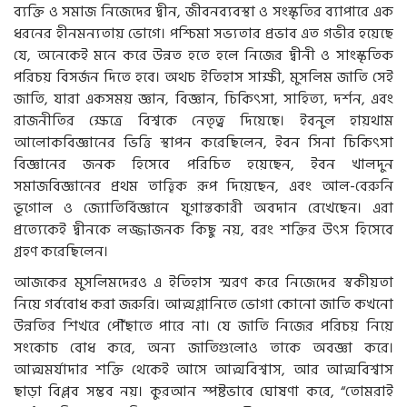
ব্যক্তি ও সমাজ নিজেদের দ্বীন, জীবনব্যবস্থা ও সংস্কৃতির ব্যাপারে এক
ধরনের হীনমন্যতায় ভোগে। পশ্চিমা সভ্যতার প্রভাব এত গভীর হয়েছে
যে, অনেকেই মনে করে উন্নত হতে হলে নিজের দ্বীনী ও সাংস্কৃতিক
পরিচয় বিসর্জন দিতে হবে। অথচ ইতিহাস সাক্ষী, মুসলিম জাতি সেই
জাতি, যারা একসময় জ্ঞান, বিজ্ঞান, চিকিৎসা, সাহিত্য, দর্শন, এবং
রাজনীতির ক্ষেত্রে বিশ্বকে নেতৃত্ব দিয়েছে। ইবনুল হায়থাম
আলোকবিজ্ঞানের ভিত্তি স্থাপন করেছিলেন, ইবন সিনা চিকিৎসা
বিজ্ঞানের জনক হিসেবে পরিচিত হয়েছেন, ইবন খালদুন
সমাজবিজ্ঞানের প্রথম তাত্ত্বিক রূপ দিয়েছেন, এবং আল-বেরুনি
ভূগোল ও জ্যোতির্বিজ্ঞানে যুগান্তকারী অবদান রেখেছেন। এরা
প্রত্যেকেই দ্বীনকে লজ্জাজনক কিছু নয়, বরং শক্তির উৎস হিসেবে
গ্রহণ করেছিলেন।
আজকের মুসলিমদেরও এ ইতিহাস স্মরণ করে নিজেদের স্বকীয়তা
নিয়ে গর্ববোধ করা জরুরি। আত্মগ্লানিতে ভোগা কোনো জাতি কখনো
উন্নতির শিখরে পৌঁছাতে পারে না। যে জাতি নিজের পরিচয় নিয়ে
সংকোচ বোধ করে, অন্য জাতিগুলোও তাকে অবজ্ঞা করে।
আত্মমর্যাদার শক্তি থেকেই আসে আত্মবিশ্বাস, আর আত্মবিশ্বাস
ছাড়া বিপ্লব সম্ভব নয়। কুরআন স্পষ্টভাবে ঘোষণা করে, “তোমরাই