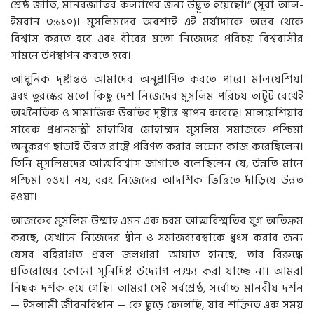
শ্রেষ্ঠ জাতি, মানবজাতির কল্যাণের জন্য উদ্ভূত হয়েছো।” (সূরা আল-
ইমরান ৩:১১০)। মুসলিমদের অবশ্যই এই মর্যাদাকে অন্তর থেকে
বিশ্বাস করতে হবে এবং বীরের মতো নিজেদের পরিচয় বিশ্ববাসীর
সামনে উপস্থাপন করতে হবে।
আধুনিক দৃষ্টান্তও আমাদের অনুপ্রাণিত করতে পারে। মালয়েশিয়া
এবং তুরস্কের মতো কিছু দেশ নিজেদের মুসলিম পরিচয় অটুট রেখেই
অর্থনৈতিক ও সামাজিক উন্নতির দৃষ্টান্ত স্থাপন করেছে। মালয়েশিয়ার
সাবেক প্রধানমন্ত্রী মাহাথির মোহাম্মদ মুসলিম সমাজকে পশ্চিমা
অনুকরণ ছাড়াই উন্নত রাষ্ট্রে পরিণত করার লক্ষ্যে কাজ করেছিলেন।
তিনি মুসলিমদের আত্মবিশ্বাস জাগাতে বলেছিলেন যে, উন্নতি মানে
পশ্চিমা হওয়া নয়, বরং নিজেদের আদর্শিক ভিত্তিতে দাঁড়িয়ে উন্নত
হওয়া।
আজকের মুসলিম উম্মাহ এমন এক চরম আত্মবিস্মৃতির যুগ অতিক্রম
করছে, যেখানে নিজেদের দ্বীন ও সমাজব্যবস্থাকে ধ্বংস করার জন্য
যেসব বহিরাগত প্রবল জলধারা আঘাত হানছে, তার বিরুদ্ধে
প্রতিরোধের কোনো সুনির্দিষ্ট উদ্যোগ লক্ষ্য করা যাচ্ছে না। আমরা
নিছক দর্শক হয়ে গেছি। আমরা সেই সর্বশ্রেষ্ঠ, সর্বোচ্চ মানবীয় দর্শন
— ইসলামী জীবনবিধান — কে ছুড়ে ফেলেছি, যার শক্তিতে এক সময়