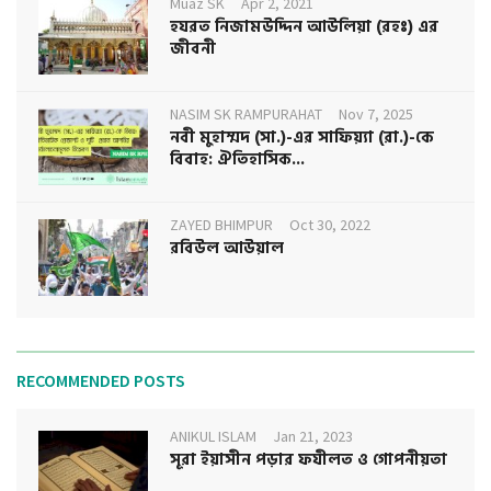
Muaz SK
Apr 2, 2021
হযরত নিজামউদ্দিন আউলিয়া (রহঃ) এর
জীবনী
NASIM SK RAMPURAHAT
Nov 7, 2025
নবী মুহাম্মদ (সা.)-এর সাফিয়্যা (রা.)-কে
বিবাহ: ঐতিহাসিক...
ZAYED BHIMPUR
Oct 30, 2022
রবিউল আউয়াল
RECOMMENDED POSTS
ANIKUL ISLAM
Jan 21, 2023
সূরা ইয়াসীন পড়ার ফযীলত ও গোপনীয়তা