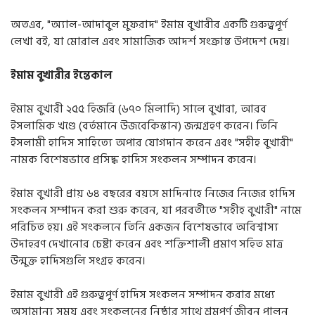
অতএব
, "
অ্যাল
-
আদাবুল মুফরাদ
"
ইমাম বুখারীর একটি গুরুত্বপূর্ণ
লেখা বই
,
যা মোরাল এবং সামাজিক আদর্শ সংক্রান্ত উপদেশ দেয়।
ইমাম বুখারীর ইন্তেকাল
ইমাম বুখারী ২৫৫ হিজরি
(
৬৭০ মিলাদি
)
সালে বুখারা
,
আরব
ইসলামিক খণ্ডে
(
বর্তমানে উজবেকিস্তান
)
জন্মগ্রহণ করেন। তিনি
ইসলামী হাদিস সাহিত্যে অপার যোগদান করেন এবং
"
সহীহ বুখারী
"
নামক বিশেষভাবে প্রসিদ্ধ হাদিস সংকলন সম্পাদন করেন।
ইমাম বুখারী প্রায় ৬৪ বছরের বয়সে মাদিনাহে নিজের নিজের হাদিস
সংকলন সম্পাদন করা শুরু করেন
,
যা পরবর্তীতে
"
সহীহ বুখারী
"
নামে
পরিচিত হয়। এই সংকলনে তিনি একজন বিশেষভাবে অবিশ্বাস্য
উদাহরণ দেখানোর চেষ্টা করেন এবং শক্তিশালী প্রমাণ সহিত মাত্র
উন্মুক্ত হাদিসগুলি সংগ্রহ করেন।
ইমাম বুখারী এই গুরুত্বপূর্ণ হাদিস সংকলন সম্পাদন করার মধ্যে
অসামান্য সময় এবং সংকলনের নিষ্ঠার সাথে শ্রমপূর্ণ জীবন পালন