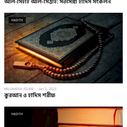
আল-সিহাহ আল-সিত্তাহ: সত্যসঙ্গী হাদিস সংকলন
HADITH
MUJAHIDUL ISLAM
Jan 2, 2023
কুরআন ও হাদিস শরীফ
HADITH