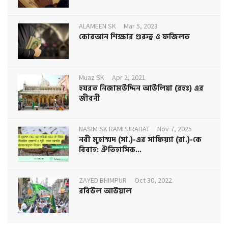
ALAMEEN SK
Mar 5, 2023
কোরআন শিক্ষার গুরুত্ব ও ফজিলত
Muaz SK
Apr 2, 2021
হযরত নিজামউদ্দিন আউলিয়া (রহঃ) এর
জীবনী
NASIM SK RAMPURAHAT
Nov 7, 2025
নবী মুহাম্মদ (সা.)-এর সাফিয়্যা (রা.)-কে
বিবাহ: ঐতিহাসিক...
ZAYED BHIMPUR
Oct 30, 2022
রবিউল আউয়াল