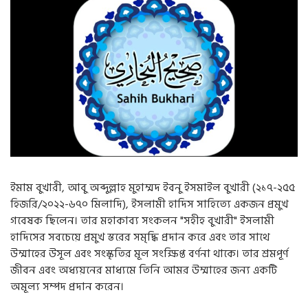
g
a
t
i
o
n
ইমাম
বুখারী
,
আবু
অব্দুল্লাহ
মুহাম্মদ
ইবনু
ইসমাইল
বুখারী
(
২১৭
-
২৫৫
হিজরি
/
২০২২
-
৬৭০
মিলাদি
)
,
ইসলামী
হাদিস
সাহিত্যে
একজন
প্রমুখ
গবেষক
ছিলেন।
তার
মহাকাব্য
সংকলন
"
সহীহ
বুখারী
"
ইসলামী
হাদিসের
সবচেয়ে
প্রমুখ
স্তরের
সমৃদ্ধি
প্রদান
করে
এবং
তার
সাথে
উম্মাহের
উসূল
এবং
সংস্কৃতির
মূল
সংক্ষিপ্ত
বর্ণনা
থাকে।
তার
শ্রমপূর্ণ
জীবন
এবং
অধ্যয়নের
মাধ্যমে
তিনি
আমর
উম্মাহের
জন্য
একটি
অমূল্য
সম্পদ
প্রদান
করেন।