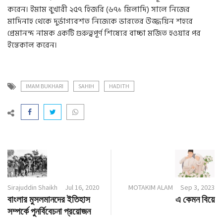
করেন। ইমাম বুখারী ২৫৭ হিজরি
(
৬৭১ মিলাদি
)
সালে নিজের
মাদিনাহ থেকে দুর্ভাগ্যবশত নিজেকে ভারতের উজ্জয়িন শহরে
প্রেমানন্দ নামক একটি গুরুত্বপূর্ণ শিষ্যের বাচ্চা মর্জিত হওয়ার পর
ইন্তেকাল করেন।
IMAM BUKHARI
SAHIH
HADITH
Sirajuddin Shaikh
Jul 16, 2020
MOTAKIM ALAM
Sep 3, 2023
বাংলার মুসলমানদের ইতিহাস
এ কেমন বিয়ে
সম্পর্কে পুনর্বিবেচনা প্রয়োজন