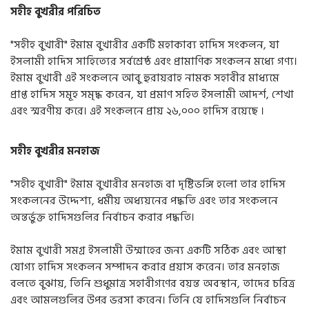
সহীহ
বুখরীর
পরিচিত
"
সহীহ
বুখারী
"
ইমাম
বুখারীর
একটি
মহাকাব্য
হাদিস
সংকলন
,
যা
ইসলামী
হাদিস
সাহিত্যের
সর্বশ্রেষ্ঠ
এবং
প্রামাণিক
সংকলন
মধ্যে
গণ্য।
ইমাম
বুখারী
এই
সংকলনে
আবু
হুরায়রাহ
নামক
সহাবীর
মাধ্যমে
প্রাপ্ত
হাদিস
সমূহ
সমৃদ্ধ
করেন
,
যা
প্রমাণ
সহিত
ইসলামী
আদর্শ
,
শেখা
এবং
স্মরণীয়
করে।
এই
সংকলনে
প্রায়
২৬
,
০০০
হাদিস
রয়েছে
।
সহীহ বুখরীর মনহাজ
"
সহীহ বুখারী
"
ইমাম বুখারীর মনহাজ বা দৃষ্টিভঙ্গি হলো তার হাদিস
সংকলনের উদ্দেশ্য
,
ধর্মীয় অধ্যয়নের পদ্ধতি এবং তার সংকলনে
অন্তর্ভুক্ত হাদিসগুলির নির্বাচন করার পদ্ধতি।
ইমাম বুখারী সমগ্র ইসলামী উম্মাহের জন্য একটি সঠিক এবং আস্থা
যোগ্য হাদিস সংকলন সম্পাদন করার প্রয়াস করেন। তার মনহাজ
বলতে বুঝায়
,
তিনি শুধুমাত্র সহাবীগণের বয়ন্ত অবস্থান
,
তাদের চরিত্র
এবং আমলগুলির উপর ভরসা করেন। তিনি যে হাদিসগুলি নির্বাচন