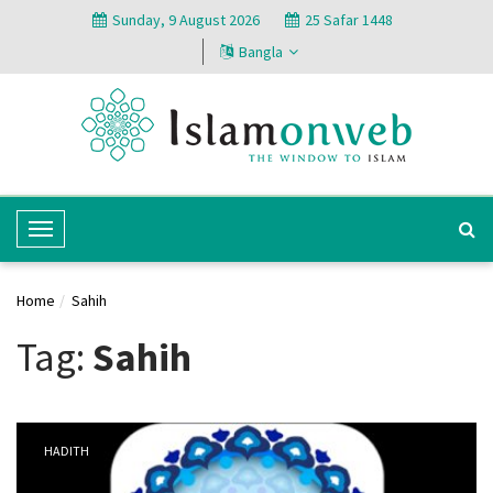
Sunday, 9 August 2026
25 Safar 1448
Bangla
T
o
g
Home
Sahih
g
l
Tag:
Sahih
e
N
a
v
HADITH
i