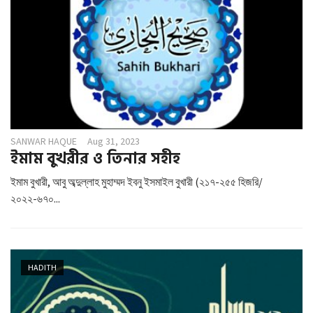
g
a
t
i
o
n
SANWAR HAQUE
Aug 31, 2023
ইমাম বুখরীর ও তিনার সহীহ
ইমাম বুখারী, আবু অব্দুল্লাহ মুহাম্মদ ইবনু ইসমাইল বুখারী (২১৭-২৫৫ হিজরি/
২০২২-৬৭০...
HADITH